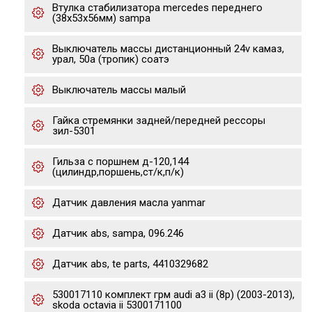
Втулка стабилизатора mercedes переднего
(38x53x56мм) sampa
Выключатель массы дистанционный 24v камаз,
урал, 50а (тропик) соатэ
Выключатель массы малый
Гайка стремянки задней/передней рессоры
зил-5301
Гильза с поршнем д-120,144
(цилиндр,поршень,ст/к,п/к)
Датчик давления масла yanmar
Датчик abs, sampa, 096.246
Датчик abs, te parts, 4410329682
530017110 комплект грм audi a3 ii (8p) (2003-2013),
skoda octavia ii 5300171100