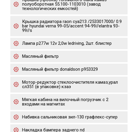
полуоборотная 55.100-1103010 (завод
технологических емкостей)
Крышка радиатора raon cya213 /2533017000/ 0.9
bar hyundai verna 99-05/accent 94-99//elantra 93-
99//s
Лампа p277w 12v 2,0w ledriving, 2шт. блистер
Масляный фильтр
Масляный фильтр donaldson p953329
Мотор-редуктор стеклоочистителя камаз,урал
сл351 (в упаковке) кзаэ
Мягкая кабина на вилочный погрузчик с 2
входами на магнитах
Набивка сальниковая зил-130 графлекс-супер
Накладка бампера заднего nd