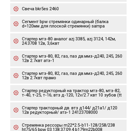
Свеча bkr5es 2460
Сегмент bpw стремянки одинарный (балка
d=120мм для плоской стремянки) sampa
Стартер мтз-80 аналог azj 3385, azj 3124, 142м,
24.3708 12в, 3,6квт
Стартер мтз-80, 82, газ, паз дв.ммз-д240, 245, 260
12в 2.7квт атэ-1
Стартер мтз-80, 82, газ, паз дв.ммз-д240, 245, 260
12в 2.7квт прамо
Стартер редукторный на трактор мтз-80, мтз-82,
т-40, т-25, т-16; втз д-120, 12v/2.7 квт 10 зубов (tt
Стартер тракторный дв. втз д144/ д21а1/ д120
12в редукторный/ атэ-1 24123708000
Стремянка рессоры m22*2.5-b11-128/258/238
ht75/65 bpw 03.138.37.09.4 b179m22b008