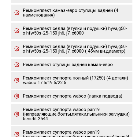
Ремкомплект камаз-евро ступицы задней (4
наименования)
Ремкомплект седла (втулки и подушки) hyva,g50-
x hfw50s-25-150 jh6, j7, x6000
Ремкомплект седла (втулки и подушки) hyva,g50-
x hfw50s-25-150 jh6, j7, x6000 ( 45мм вн.диаметр)
Ремкомплект ступицы задней камаз-евро
Ремкомплект суппорта полный (17250) (4 детали)
wabco 17.5/19.5/22.5
Ремкомплект суппорта wabco (лапка подвода)
Ремкомплект суппорта wabco pan19
(направляющие,болты,пятаки,пыльники,заглушки)
benefit 2544
Ремкомплект суппорта wabco pan19
(направляющие,втулки,болты,уплотнители) benefit