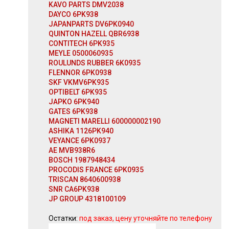
KAVO PARTS DMV2038
DAYCO 6PK938
JAPANPARTS DV6PK0940
QUINTON HAZELL QBR6938
CONTITECH 6PK935
MEYLE 0500060935
ROULUNDS RUBBER 6K0935
FLENNOR 6PK0938
SKF VKMV6PK935
OPTIBELT 6PK935
JAPKO 6PK940
GATES 6PK938
MAGNETI MARELLI 600000002190
ASHIKA 1126PK940
VEYANCE 6PK0937
AE MVB938R6
BOSCH 1987948434
PROCODIS FRANCE 6PK0935
TRISCAN 8640600938
SNR CA6PK938
JP GROUP 4318100109
Остатки:
под заказ, цену уточняйте по телефону