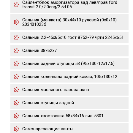
Сайлентблок амортизаторa зад лев/прав ford
transit 2.0/2.0cng/2.5d 05.
Сальник (манжета) 30х44х10 рулевой (0х0х10)
203401023б
Сальник 2.2-45х65х10 гост 8752-79 чрти 2245х651
Сальник 38х62х7
Сальник задней ступицы 53 (95х130-12х17,5)
Сальник коленвала задний камаз, 105х130х12
Сальник масляного насоса акпп
Сальник ступицы задней
Сальник хвостовика 58х84х16 зил-5301
Самонарезающие винты