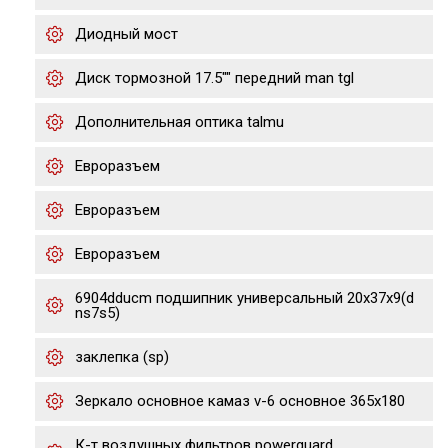
Диодный мост
Диск тормозной 17.5"" передний man tgl
Дополнительная оптика talmu
Евроразъем
Евроразъем
Евроразъем
6904dducm подшипник универсальный 20x37x9(d
ns7s5)
заклепка (sp)
Зеркало основное камаз v-6 основное 365х180
К-т воздушных фильтров powerguard