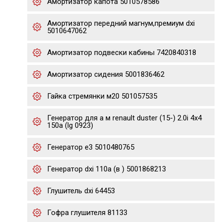
Амортизатор капота 5010578586
Амортизатор передний магнум,премиум dxi
5010647062
Амортизатор подвески кабины 7420840318
Амортизатор сидения 5001836462
Гайка стремянки м20 501057535
Генератор для а м renault duster (15-) 2.0i 4x4
150a (lg 0923)
Генератор е3 5010480765
Генератор dxi 110a (в ) 5001868213
Глушитель dxi 64453
Гофра глушителя 81133