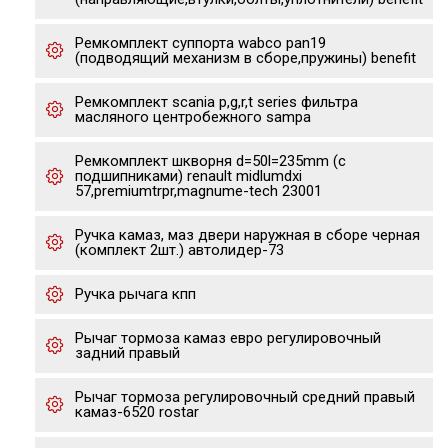
Ремкомплект суппорта wabco pan19
(подводящий механизм в сборе,пружины) benefit
Ремкомплект scania p,g,r,t series фильтра
масляного центробежного sampa
Ремкомплект шкворня d=50l=235mm (с
подшипниками) renault midlumdxi
57,premiumtrpr,magnume-tech 23001
Ручка камаз, маз двери наружная в сборе черная
(комплект 2шт.) автолидер-73
Ручка рычага кпп
Рычаг тормоза камаз евро регулировочный
задний правый
Рычаг тормоза регулировочный средний правый
камаз-6520 rostar