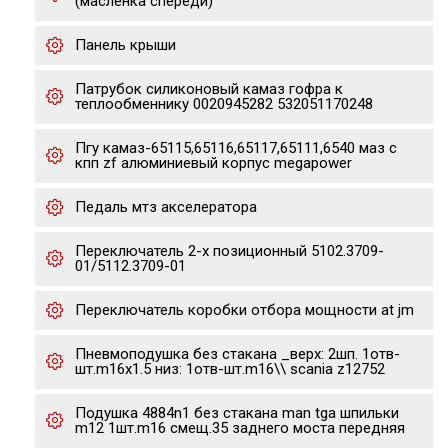
(масленка спереди)
Панель крыши
Патрубок силиконовый камаз гофра к
теплообменнику 0020945282 532051170248
Пгу камаз-65115,65116,65117,65111,6540 маз с
кпп zf алюминиевый корпус megapower
Педаль мтз акселератора
Переключатель 2-х позиционный 5102.3709-
01/5112.3709-01
Переключатель коробки отбора мощности at jm
Пневмоподушка без стакана _верх: 2шп. 1отв-
шт.m16x1.5 низ: 1отв-шт.m16\\ scania z12752
Подушка 4884n1 без стакана man tga шпильки
m12 1шт.m16 смещ.35 заднего моста передняя