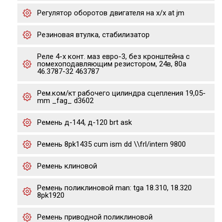
Регулятор оборотов двигателя на х/х at jm
Резиновая втулка, стабилизатор
Реле 4-х конт. маз евро-3, без кронштейна с
помехоподавляющим резистором, 24в, 80а
46.3787-32 463787
Рем.ком/кт рабочего цилиндра сцепления 19,05-
mm _fag_ d3602
Ремень д-144, д-120 brt ask
Ремень 8pk1435 cum ism dd \\frl/intern 9800
Ремень клиновой
Ремень поликлиновой man: tga 18.310, 18.320
8pk1920
Ремень приводной поликлиновой