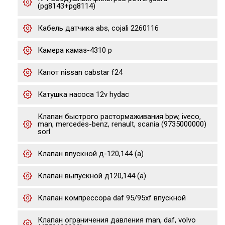
(pg8143+pg8114)
Кабель датчика abs, cojali 2260116
Камера камаз-4310 р
Капот nissan cabstar f24
Катушка насоса 12v hydac
Клапан быстрого растормаживания bpw, iveco,
man, mercedes-benz, renault, scania (9735000000)
sorl
Клапан впускной д-120,144 (а)
Клапан выпускной д120,144 (а)
Клапан компрессора daf 95/95xf впускной
Клапан ограничения давления man, daf, volvo