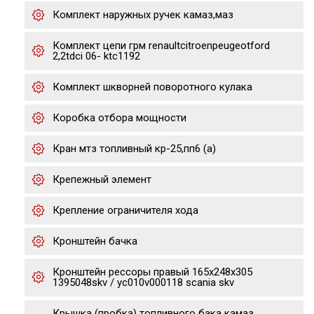
Комплект наружных ручек камаз,маз
Комплект цепи грм renaultcitroenpeugeotford
2,2tdci 06- ktc1192
Комплект шкворней поворотного кулака
Коробка отбора мощности
Кран мтз топливный кр-25,пп6 (а)
Крепежный элемент
Крепление ограничителя хода
Кронштейн бачка
Кронштейн рессоры правый 165x248x305
1395048skv / yc010v000118 scania skv
Крышка (пробка) топливного бака камаз