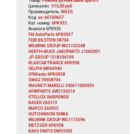
Товар:
Ремень ручейковый 6pk935
Цена розн.:
515,00 руб
Производитель:
MILES
Код:
нх-А0100657
Кат. номер:
6PK935
Аналоги 6PK935:
FAI AutoParts 6PK0937
FEBI BILSTEIN 38704
WILMINK GROUP WG1153248
HERTH+BUSS JAKOPARTS J1062001
JP GROUP 1518104109
KLAXCAR FRANCE 6PK938
DELPHI MR60940
LYNXauto 6PK0938
SWAG 70938704
MAGNETI MARELLI 340611000935
AYWIPARTS AW2130214
STELLOX 0600938SX
KAGER 263213
MAPCO 260935
HUTCHINSON 938K6
WILMINK GROUP WG1172596
METZGER 6PK938
KAVO PARTS DMV3503