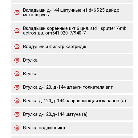
Вкладыши д-144 шатунные н1 d=65.25 дайдо
металл русь
Вкладыши коренные к-т 6 цил. std _sputter \\mb
actros дв. om541.920-7/940-7
Воздушный фильтр картридж
Втулка
Втулка
Втулка д-120, д-144 штанги толкателя впт
Втулка д-120,д-144 направляющая клапанов (а)
Втулка д-120,д-144 шатуна (а)
Втулка подшипника