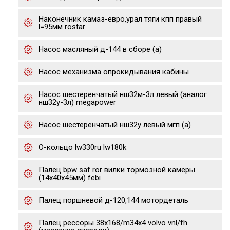
Наконечник камаз-евро,урал тяги кпп правый
l=95мм rostar
Насос масляный д-144 в сборе (а)
Насос механизма опрокидывания кабины
Насос шестеренчатый нш32м-3л левый (аналог
нш32у-3л) megapower
Насос шестеренчатый нш32у левый мгп (а)
О-кольцо lw330ru lw180k
Палец bpw saf ror вилки тормозной камеры
(14х40х45мм) febi
Палец поршневой д-120,144 мотордеталь
Палец рессоры 38x168/m34x4 volvo vnl/fh