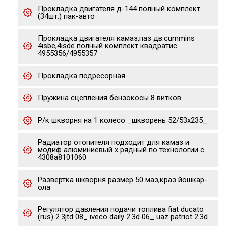
Прокладка двигателя д-144 полный комплект
(34шт.) пак-авто
Прокладка двигателя камаз,паз дв.cummins
4isbe,4isde полный комплект квадратис
4955356/4955357
Прокладка подресорная
Пружина сцепления бензокосы 8 витков
Р/к шкворня на 1 колесо _шкворень 52/53х235_
Радиатор отопителя подходит для камаз и
модиф алюминиевый х рядный по технологии с
4308a8101060
Развертка шкворня размер 50 маз,краз йошкар-
ола
Регулятор давления подачи топлива fiat ducato
(rus) 2.3jtd 08_ iveco daily 2.3d 06_ uaz patriot 2.3d