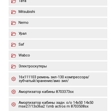
Тата
Mitsubishi
Nemo
Урал
Saf
Wabco
Электроскутеры
16х111103 ремень зил-130 компрессора/
зубчатый/хранение/амо зил/
Амортизатор кабины 8703373sx
Амортизатор кабины задн. o/o 14x50 14x50
mse27/13x36a2 \\mb actros m 8703508sx