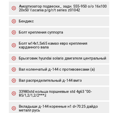
Амортизатор подвески_ задн. 555-950 o/o 16x100
20x50 \\scania p/g/r/t series z01042
Бендикс
Болт крепления суппорта
Болт м14х1,5х65 камаз евро крепления
карданного вала
Брызговик hyundai solaris двигателя центральный
Вал коленчатый д-144 с противовесами (а)
Вал распределительный д-144 вмтз
33980std кольца поршневые std 4g63 "00-
85/1,2/1,2/2***z
Вкладыши д-144 коренные н1 d=70.25 дайдо
металл русь