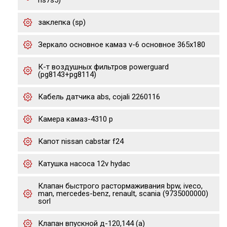
ns7s5)
заклепка (sp)
Зеркало основное камаз v-6 основное 365х180
К-т воздушных фильтров powerguard
(pg8143+pg8114)
Кабель датчика abs, cojali 2260116
Камера камаз-4310 р
Капот nissan cabstar f24
Катушка насоса 12v hydac
Клапан быстрого растормаживания bpw, iveco,
man, mercedes-benz, renault, scania (9735000000)
sorl
Клапан впускной д-120,144 (а)