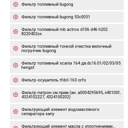
Фильтр топливный liugong
Фильтр топливный liugong 53c0051
Фильтр топливный mb actros d106 d46 h202
8220402sx
Фильтр топливный тонкой очистки вилочный
погрузчик liugong
Фильтр топливный scania 164 дв.dc16.01/02/03/05
hengst
Фильтр-осушитель tfdcl-163 orfs
Фильтр-патрон см прим (ан. a0004295695, ii40100f,
4324102227, 4324100202)
Фильтрующий элемент водомасляного
сепаратора sany
Фильтрующий элемент масла с уплотнениями_