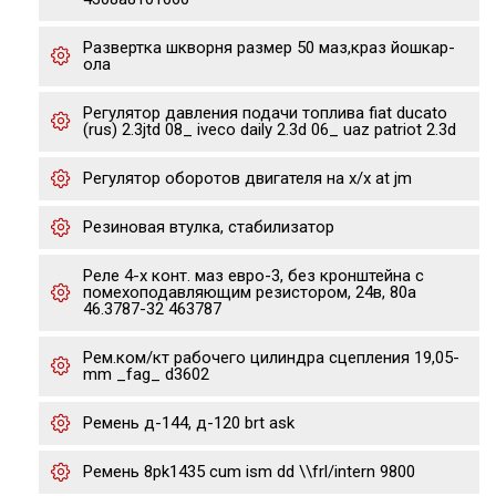
Развертка шкворня размер 50 маз,краз йошкар-
ола
Регулятор давления подачи топлива fiat ducato
(rus) 2.3jtd 08_ iveco daily 2.3d 06_ uaz patriot 2.3d
Регулятор оборотов двигателя на х/х at jm
Резиновая втулка, стабилизатор
Реле 4-х конт. маз евро-3, без кронштейна с
помехоподавляющим резистором, 24в, 80а
46.3787-32 463787
Рем.ком/кт рабочего цилиндра сцепления 19,05-
mm _fag_ d3602
Ремень д-144, д-120 brt ask
Ремень 8pk1435 cum ism dd \\frl/intern 9800