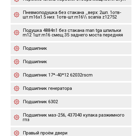
Пневмоподушка без стакана _верх: 2шп. 1отв-
шт.m16x1.5 низ: 1отв-шт.m16\\ scania z12752
Подушка 4884n1 без стакана man tga шпильки
m12 1шт.m16 смещ.35 заднего моста передняя
Подшипник
Подшипник
Подшипник 17*-40*12 62032rscm
Подшипник генератора
Подшипник 6302
Подшипник маз-256, 437040 кулака разжимного
гпз
Правый проём двери