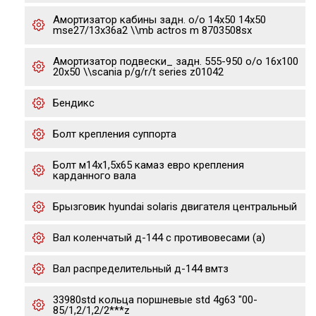
Амортизатор кабины задн. o/o 14x50 14x50
mse27/13x36a2 \\mb actros m 8703508sx
Амортизатор подвески_ задн. 555-950 o/o 16x100
20x50 \\scania p/g/r/t series z01042
Бендикс
Болт крепления суппорта
Болт м14х1,5х65 камаз евро крепления
карданного вала
Брызговик hyundai solaris двигателя центральный
Вал коленчатый д-144 с противовесами (а)
Вал распределительный д-144 вмтз
33980std кольца поршневые std 4g63 "00-
85/1,2/1,2/2***z