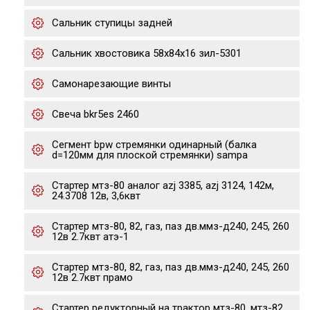
Сальник ступицы задней
Сальник хвостовика 58х84х16 зил-5301
Самонарезающие винты
Свеча bkr5es 2460
Сегмент bpw стремянки одинарный (балка
d=120мм для плоской стремянки) sampa
Стартер мтз-80 аналог azj 3385, azj 3124, 142м,
24.3708 12в, 3,6квт
Стартер мтз-80, 82, газ, паз дв.ммз-д240, 245, 260
12в 2.7квт атэ-1
Стартер мтз-80, 82, газ, паз дв.ммз-д240, 245, 260
12в 2.7квт прамо
Стартер редукторный на трактор мтз-80, мтз-82,