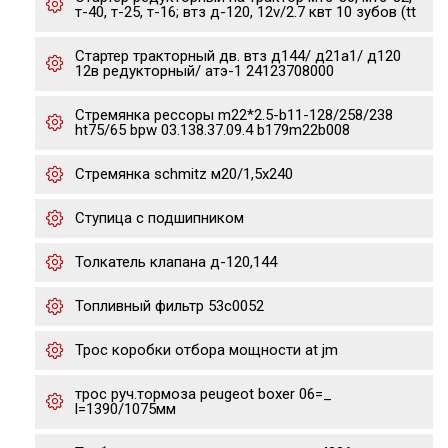
т-40, т-25, т-16; втз д-120, 12v/2.7 квт 10 зубов (tt
Стартер тракторный дв. втз д144/ д21а1/ д120
12в редукторный/ атэ-1 24123708000
Стремянка рессоры m22*2.5-b11-128/258/238
ht75/65 bpw 03.138.37.09.4 b179m22b008
Стремянка schmitz м20/1,5х240
Ступица с подшипником
Толкатель клапана д-120,144
Топливный фильтр 53c0052
Трос коробки отбора мощности at jm
трос руч.тормоза peugeot boxer 06=_
l=1390/1075мм