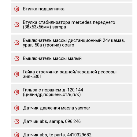
Втулка подшипника
Втулка стабилизатора mercedes переднего
(38x53x56мм) sampa
Выключатель массы дистанционный 24v камаз,
урал, 50а (тропик) соатэ
Выключатель массы малый
Гайка стремянки задней/передней рессоры
зил-5301
Гильза с поршнем д-120,144
(цилиндр,поршень,ст/к,п/к)
Датчик давления масла yanmar
Датчик abs, sampa, 096.246
Датчик abs, te parts, 4410329682