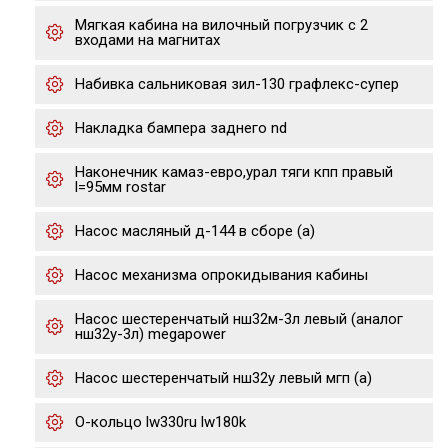
Мягкая кабина на вилочный погрузчик с 2
входами на магнитах
Набивка сальниковая зил-130 графлекс-супер
Накладка бампера заднего nd
Наконечник камаз-евро,урал тяги кпп правый
l=95мм rostar
Насос масляный д-144 в сборе (а)
Насос механизма опрокидывания кабины
Насос шестеренчатый нш32м-3л левый (аналог
нш32у-3л) megapower
Насос шестеренчатый нш32у левый мгп (а)
О-кольцо lw330ru lw180k