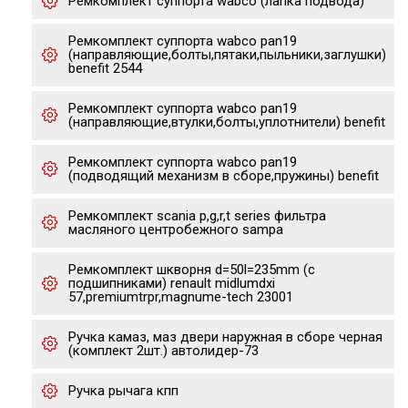
Ремкомплект суппорта wabco (лапка подвода)
Ремкомплект суппорта wabco pan19
(направляющие,болты,пятаки,пыльники,заглушки)
benefit 2544
Ремкомплект суппорта wabco pan19
(направляющие,втулки,болты,уплотнители) benefit
Ремкомплект суппорта wabco pan19
(подводящий механизм в сборе,пружины) benefit
Ремкомплект scania p,g,r,t series фильтра
масляного центробежного sampa
Ремкомплект шкворня d=50l=235mm (с
подшипниками) renault midlumdxi
57,premiumtrpr,magnume-tech 23001
Ручка камаз, маз двери наружная в сборе черная
(комплект 2шт.) автолидер-73
Ручка рычага кпп