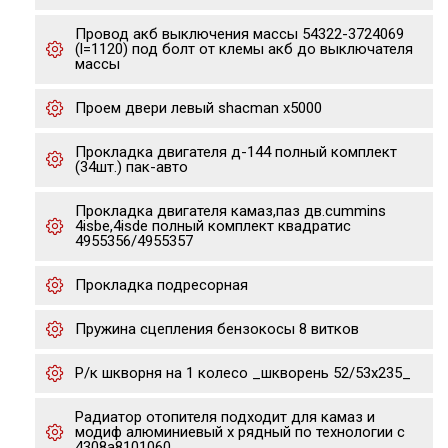
Провод акб выключения массы 54322-3724069
(l=1120) под болт от клемы акб до выключателя
массы
Проем двери левый shacman x5000
Прокладка двигателя д-144 полный комплект
(34шт.) пак-авто
Прокладка двигателя камаз,паз дв.cummins
4isbe,4isde полный комплект квадратис
4955356/4955357
Прокладка подресорная
Пружина сцепления бензокосы 8 витков
Р/к шкворня на 1 колесо _шкворень 52/53х235_
Радиатор отопителя подходит для камаз и
модиф алюминиевый х рядный по технологии с
4308a8101060