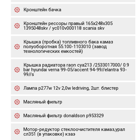
Кронштейн бачка
Кронштейн рессоры правый 165x248x305
1395048skv / yc010v000118 scania skv
Крышка (пробка) топливного бака камаз
полуоборотная 55.100-1103010 (завод
технологических емкостей)
Крышка радиатора raon cya213 /2533017000/ 0.9
bar hyundai verna 99-05/accent 94-99//elantra 93-
99//s
Лампа p277w 12v 2,0w ledriving, 2шт. блистер
Масляный фильтр
Масляный фильтр donaldson p953329
Мотор-редуктор стеклоочистителя камаз,урал
сл351 (в упаковке) кзаэ