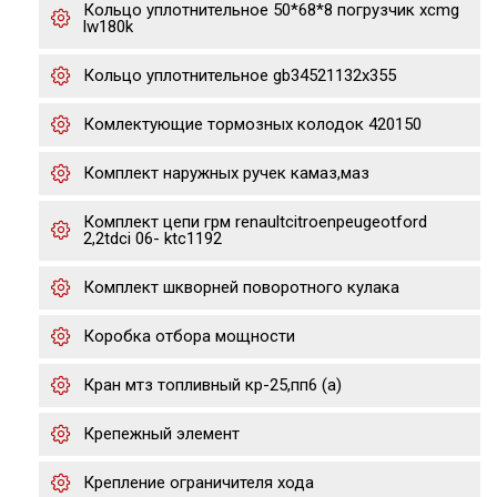
Кольцо уплотнительное 50*68*8 погрузчик xcmg
lw180k
Кольцо уплотнительное gb34521132x355
Комлектующие тормозных колодок 420150
Комплект наружных ручек камаз,маз
Комплект цепи грм renaultcitroenpeugeotford
2,2tdci 06- ktc1192
Комплект шкворней поворотного кулака
Коробка отбора мощности
Кран мтз топливный кр-25,пп6 (а)
Крепежный элемент
Крепление ограничителя хода