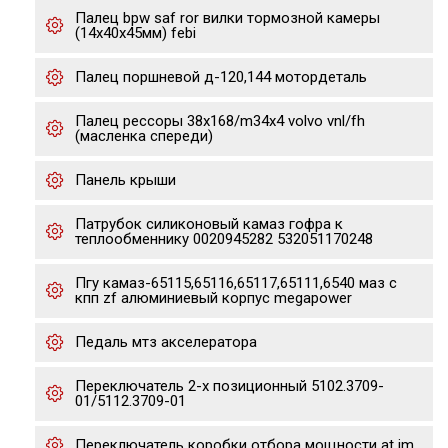
Палец bpw saf ror вилки тормозной камеры
(14х40х45мм) febi
Палец поршневой д-120,144 мотордеталь
Палец рессоры 38x168/m34x4 volvo vnl/fh
(масленка спереди)
Панель крыши
Патрубок силиконовый камаз гофра к
теплообменнику 0020945282 532051170248
Пгу камаз-65115,65116,65117,65111,6540 маз с
кпп zf алюминиевый корпус megapower
Педаль мтз акселератора
Переключатель 2-х позиционный 5102.3709-
01/5112.3709-01
Переключатель коробки отбора мощности at jm