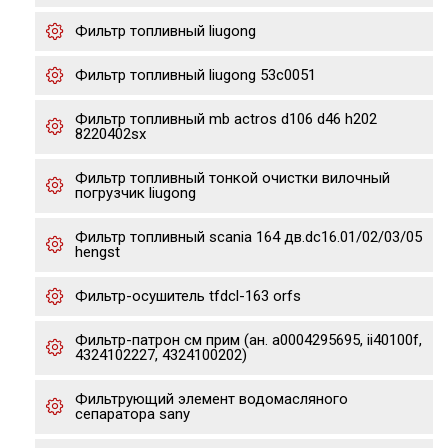
Фильтр топливный liugong
Фильтр топливный liugong 53c0051
Фильтр топливный mb actros d106 d46 h202
8220402sx
Фильтр топливный тонкой очистки вилочный
погрузчик liugong
Фильтр топливный scania 164 дв.dc16.01/02/03/05
hengst
Фильтр-осушитель tfdcl-163 orfs
Фильтр-патрон см прим (ан. a0004295695, ii40100f,
4324102227, 4324100202)
Фильтрующий элемент водомасляного
сепаратора sany