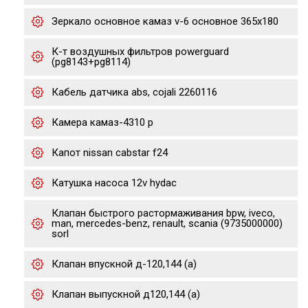
Зеркало основное камаз v-6 основное 365х180
К-т воздушных фильтров powerguard
(pg8143+pg8114)
Кабель датчика abs, cojali 2260116
Камера камаз-4310 р
Капот nissan cabstar f24
Катушка насоса 12v hydac
Клапан быстрого растормаживания bpw, iveco,
man, mercedes-benz, renault, scania (9735000000)
sorl
Клапан впускной д-120,144 (а)
Клапан выпускной д120,144 (а)