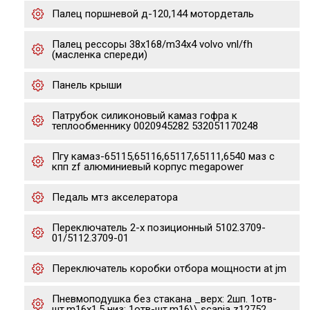
Палец поршневой д-120,144 мотордеталь
Палец рессоры 38x168/m34x4 volvo vnl/fh
(масленка спереди)
Панель крыши
Патрубок силиконовый камаз гофра к
теплообменнику 0020945282 532051170248
Пгу камаз-65115,65116,65117,65111,6540 маз с
кпп zf алюминиевый корпус megapower
Педаль мтз акселератора
Переключатель 2-х позиционный 5102.3709-
01/5112.3709-01
Переключатель коробки отбора мощности at jm
Пневмоподушка без стакана _верх: 2шп. 1отв-
шт.m16x1.5 низ: 1отв-шт.m16\\ scania z12752