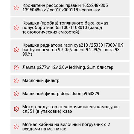
Кронштейн рессоры правый 165x248x305
1395048skv / yc010v000118 scania skv
Крышка (пробка) топливного бака камаз
полуоборотная 55.100-1103010 (завод
технологических емкостей)
Крышка радиатора raon cya213 /2533017000/ 0.9
bar hyundai verna 99-05/accent 94-99//elantra 93-
99//s
Лампа p277w 12v 2,0w ledriving, 2шт. блистер
Масляный фильтр
Масляный фильтр donaldson p953329
Мотор-редуктор стеклоочистителя камаз,урал
сл351 (в упаковке) кзаэ
Мягкая кабина на вилочный погрузчик с 2
входами на магнитах