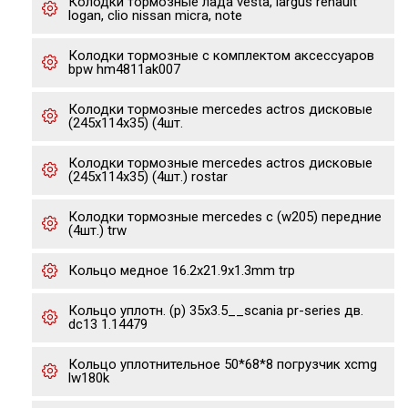
Колодки тормозные лада vesta, largus renault
logan, clio nissan micra, note
Колодки тормозные с комплектом аксессуаров
bpw hm4811ak007
Колодки тормозные mercedes actros дисковые
(245x114x35) (4шт.
Колодки тормозные mercedes actros дисковые
(245x114x35) (4шт.) rostar
Колодки тормозные mercedes c (w205) передние
(4шт.) trw
Кольцо медное 16.2x21.9x1.3mm trp
Кольцо уплотн. (р) 35x3.5__scania pr-series дв.
dc13 1.14479
Кольцо уплотнительное 50*68*8 погрузчик xcmg
lw180k