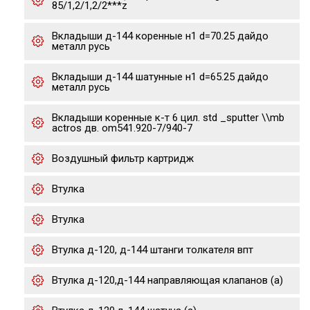
85/1,2/1,2/2***z
Вкладыши д-144 коренные н1 d=70.25 дайдо
металл русь
Вкладыши д-144 шатунные н1 d=65.25 дайдо
металл русь
Вкладыши коренные к-т 6 цил. std _sputter \\mb
actros дв. om541.920-7/940-7
Воздушный фильтр картридж
Втулка
Втулка
Втулка д-120, д-144 штанги толкателя впт
Втулка д-120,д-144 направляющая клапанов (а)