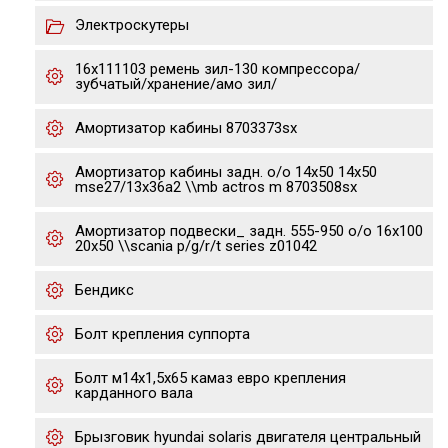
Электроскутеры
16х111103 ремень зил-130 компрессора/
зубчатый/хранение/амо зил/
Амортизатор кабины 8703373sx
Амортизатор кабины задн. o/o 14x50 14x50
mse27/13x36a2 \\mb actros m 8703508sx
Амортизатор подвески_ задн. 555-950 o/o 16x100
20x50 \\scania p/g/r/t series z01042
Бендикс
Болт крепления суппорта
Болт м14х1,5х65 камаз евро крепления
карданного вала
Брызговик hyundai solaris двигателя центральный