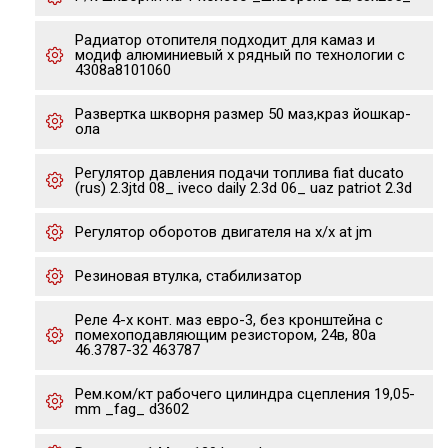
Радиатор отопителя подходит для камаз и
модиф алюминиевый х рядный по технологии с
4308a8101060
Развертка шкворня размер 50 маз,краз йошкар-
ола
Регулятор давления подачи топлива fiat ducato
(rus) 2.3jtd 08_ iveco daily 2.3d 06_ uaz patriot 2.3d
Регулятор оборотов двигателя на х/х at jm
Резиновая втулка, стабилизатор
Реле 4-х конт. маз евро-3, без кронштейна с
помехоподавляющим резистором, 24в, 80а
46.3787-32 463787
Рем.ком/кт рабочего цилиндра сцепления 19,05-
mm _fag_ d3602