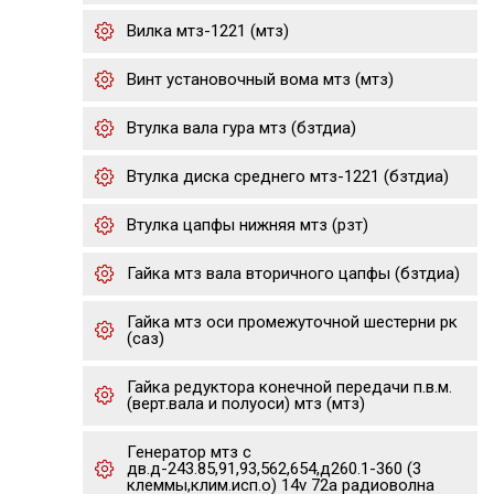
Вилка мтз-1221 (мтз)
Винт установочный вома мтз (мтз)
Втулка вала гура мтз (бзтдиа)
Втулка диска среднего мтз-1221 (бзтдиа)
Втулка цапфы нижняя мтз (рзт)
Гайка мтз вала вторичного цапфы (бзтдиа)
Гайка мтз оси промежуточной шестерни рк
(саз)
Гайка редуктора конечной передачи п.в.м.
(верт.вала и полуоси) мтз (мтз)
Генератор мтз с
дв.д-243.85,91,93,562,654,д260.1-360 (3
клеммы,клим.исп.о) 14v 72а радиоволна