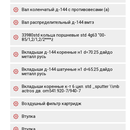
Вал коленчатый д-144 с противовесами (а)
Вал распределительный д-144 вмтз
33980std кольца поршневые std 4g63 "00-
85/1,2/1,2/2***z
Вкладыши д-144 коренные н1 d=70.25 дайдо
металл русь
Вкладыши д-144 шатунные н1 d=65.25 дайдо
металл русь
Вкладыши коренные к-т 6 цил. std _sputter \\mb
actros дв. om541.920-7/940-7
Воздушный фильтр картридж
Втулка
Втулка