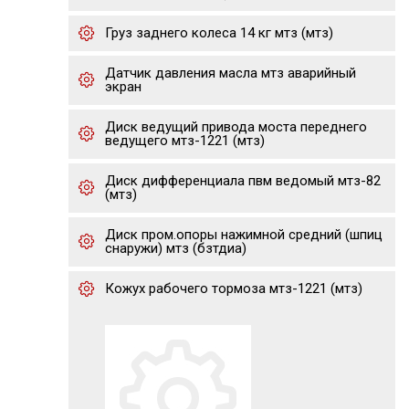
Груз заднего колеса 14 кг мтз (мтз)
Датчик давления масла мтз аварийный
экран
Диск ведущий привода моста переднего
ведущего мтз-1221 (мтз)
Диск дифференциала пвм ведомый мтз-82
(мтз)
Диск пром.опоры нажимной средний (шпиц
снаружи) мтз (бзтдиа)
Кожух рабочего тормоза мтз-1221 (мтз)