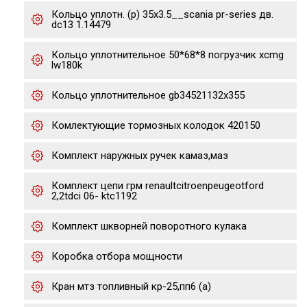
Кольцо уплотн. (р) 35x3.5__scania pr-series дв.
dc13 1.14479
Кольцо уплотнительное 50*68*8 погрузчик xcmg
lw180k
Кольцо уплотнительное gb34521132x355
Комлектующие тормозных колодок 420150
Комплект наружных ручек камаз,маз
Комплект цепи грм renaultcitroenpeugeotford
2,2tdci 06- ktc1192
Комплект шкворней поворотного кулака
Коробка отбора мощности
Кран мтз топливный кр-25,пп6 (а)