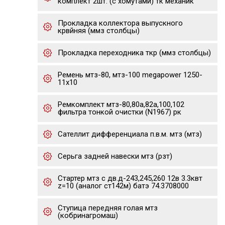
комплект 2шт. (с хомутами) тк механик
Прокладка коллектора выпускного
крвйняя (ммз столбцы)
Прокладка переходника ткр (ммз столбцы)
Ремень мтз-80, мтз-100 megapower 1250-
11x10
Ремкомплект мтз-80,80а,82а,100,102
фильтра тонкой очистки (N1967) рк
Сателлит дифференциала п.в.м. мтз (мтз)
Серьга задней навески мтз (рзт)
Стартер мтз с дв.д-243,245,260 12в 3.3квт
z=10 (аналог ст142м) батэ 74.3708000
Ступица передняя голая мтз
(кобринагромаш)