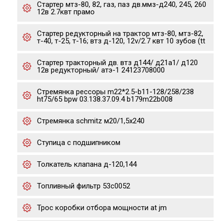
Стартер мтз-80, 82, газ, паз дв.ммз-д240, 245, 260
12в 2.7квт прамо
Стартер редукторный на трактор мтз-80, мтз-82,
т-40, т-25, т-16; втз д-120, 12v/2.7 квт 10 зубов (tt
Стартер тракторный дв. втз д144/ д21а1/ д120
12в редукторный/ атэ-1 24123708000
Стремянка рессоры m22*2.5-b11-128/258/238
ht75/65 bpw 03.138.37.09.4 b179m22b008
Стремянка schmitz м20/1,5х240
Ступица с подшипником
Толкатель клапана д-120,144
Топливный фильтр 53c0052
Трос коробки отбора мощности at jm