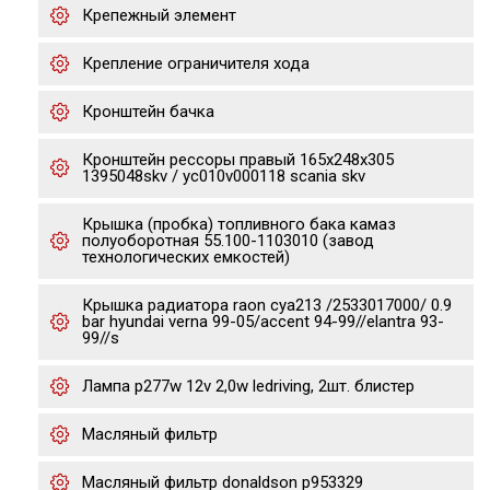
Крепежный элемент
Крепление ограничителя хода
Кронштейн бачка
Кронштейн рессоры правый 165x248x305
1395048skv / yc010v000118 scania skv
Крышка (пробка) топливного бака камаз
полуоборотная 55.100-1103010 (завод
технологических емкостей)
Крышка радиатора raon cya213 /2533017000/ 0.9
bar hyundai verna 99-05/accent 94-99//elantra 93-
99//s
Лампа p277w 12v 2,0w ledriving, 2шт. блистер
Масляный фильтр
Масляный фильтр donaldson p953329