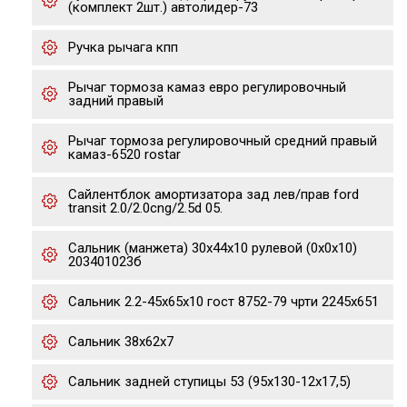
(комплект 2шт.) автолидер-73
Ручка рычага кпп
Рычаг тормоза камаз евро регулировочный
задний правый
Рычаг тормоза регулировочный средний правый
камаз-6520 rostar
Сайлентблок амортизаторa зад лев/прав ford
transit 2.0/2.0cng/2.5d 05.
Сальник (манжета) 30х44х10 рулевой (0х0х10)
203401023б
Сальник 2.2-45х65х10 гост 8752-79 чрти 2245х651
Сальник 38х62х7
Сальник задней ступицы 53 (95х130-12х17,5)