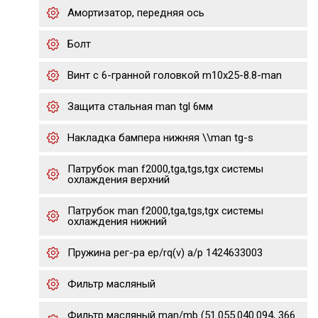
Амортизатор, передняя ось
Болт
Винт с 6-гранной головкой m10x25-8.8-man
Защита стальная man tgl 6мм
Накладка бампера нижняя \\man tg-s
Патрубок man f2000,tga,tgs,tgx системы
охлаждения верхний
Патрубок man f2000,tga,tgs,tgx системы
охлаждения нижний
Пружина рег-ра ep/rq(v) a/p 1424633003
Фильтр масляный
Фильтр масляный man/mb (51.055.040.094, 366