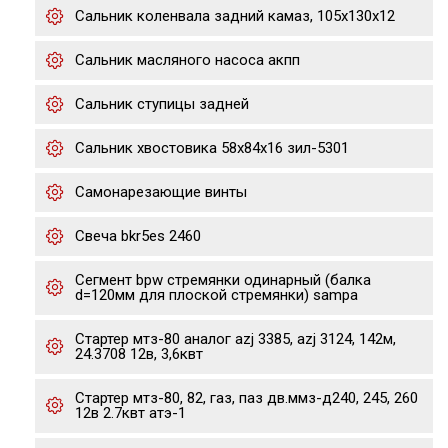
Сальник коленвала задний камаз, 105х130х12
Сальник масляного насоса акпп
Сальник ступицы задней
Сальник хвостовика 58х84х16 зил-5301
Самонарезающие винты
Свеча bkr5es 2460
Сегмент bpw стремянки одинарный (балка
d=120мм для плоской стремянки) sampa
Стартер мтз-80 аналог azj 3385, azj 3124, 142м,
24.3708 12в, 3,6квт
Стартер мтз-80, 82, газ, паз дв.ммз-д240, 245, 260
12в 2.7квт атэ-1