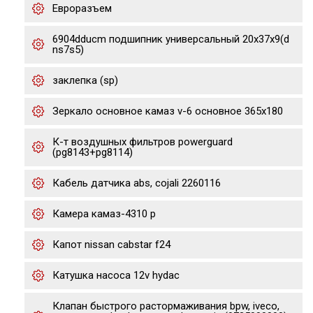
Евроразъем
6904dducm подшипник универсальный 20x37x9(d
ns7s5)
заклепка (sp)
Зеркало основное камаз v-6 основное 365х180
К-т воздушных фильтров powerguard
(pg8143+pg8114)
Кабель датчика abs, cojali 2260116
Камера камаз-4310 р
Капот nissan cabstar f24
Катушка насоса 12v hydac
Клапан быстрого растормаживания bpw, iveco,