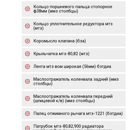
Кольцо поршневого пальца стопорное
ф38мм (ммз столбцы)
Кольцо уплотнительное редуктора мтз
(мтз)
Коромысло клапана (бза)
Крыльчатка мтз-80,82 (мтз)
Лента мтз вом широкая (56мм) бзтдиа
Маслоотражатель коленвала задний (ммз
столбцы)
Маслоотражатель коленвала передний
(шпицевой к/в) (ммз столбцы)
Палец отжимного рычага мтз-1221 (бзтдиа)
Патрубок мтз-80,82,900 радиатора