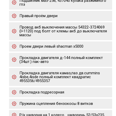
Подшипник маз-256, 437040 кулака разжимного
гпз
Правый проём двери
Провод акб выключения массы 54322-3724069
(l=1120) под болт от клемы акб до выключателя
массы
Проем двери левый shacman x5000
Прокладка двигателя д-144 полный комплект
(34шт.) пак-авто
Прокладка двигателя камаз,паз дв.cummins
4isbe,4isde полный комплект квадратис
4955356/4955357
Прокладка подресорная
Пружина сцепления бензокосы 8 витков
Р/к шкворня на 1 колесо _шкворень 52/53х235_