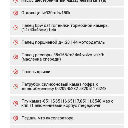
Насос шестеренчатый нш32у левый мгп (а)
О-кольцо lw330ru lw180k
Палец bpw saf ror вилки тормозной камеры
(14х40х45мм) febi
Палец поршневой д-120,144 мотордеталь
Палец рессоры 38x168/m34x4 volvo vnl/fh
(масленка спереди)
Панель крыши
Патрубок силиконовый камаз гофра к
теплообменнику 0020945282 532051170248
Пгу камаз-65115,65116,65117,65111,6540 маз с
кпп zf алюминиевый корпус megapower
Педаль мтз акселератора