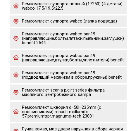
Ремкомплект суппорта полный (17250) (4 детали)
wabco 17.5/19.5/22.5
Ремкомплект суппорта wabco (лапка подвода)
Ремкомплект суппорта wabco pan19
(направляющие,болты,пятаки,пыльники,заглушки)
benefit 2544
Ремкомплект суппорта wabco pan19
(направляющие,втулки,болты,уплотнители) benefit
Ремкомплект суппорта wabco pan19
(подводящий механизм в сборе,пружины) benefit
Ремкомплект scania p,g,r,t series фильтра
масляного центробежного sampa
Ремкомплект шкворня d=50l=235mm (с
подшипниками) renault midlumdxi
57,premiumtrpr,magnume-tech 23001
Ручка камаз, маз двери наружная в сборе черная