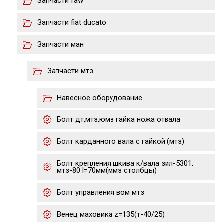
Запчасти faw
Запчасти fiat ducato
Запчасти ман
Запчасти мтз
Навесное оборудование
Болт дт,мтз,юмз гайка ножа отвала
Болт карданного вала с гайкой (мтз)
Болт крепления шкива к/вала зил-5301,
мтз-80 l=70мм(ммз столбцы)
Болт управления вом мтз
Венец маховика z=135(т-40/25)