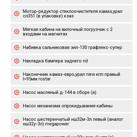
Мотор-редуктор стеклоочистителя камаз,урал
сл351 (в упаковке) кзаэ
Мягкая кабина на вилочный погрузчик с 2
входами на магнитах
Набивка сальниковая зил-130 графлекс-супер
Накладка бампера заднего nd
Наконечник камаз-евро,урал тяги кпп правый
l=95мм rostar
Насос масляный д-144 в сборе (а)
Насос механизма опрокидывания кабины
Насос шестеренчатый нш32м-3л левый (аналог
нш32у-3л) megapower