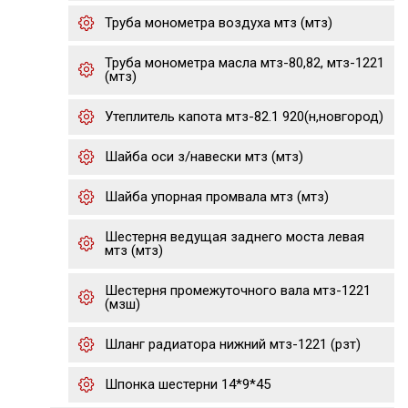
Труба монометра воздуха мтз (мтз)
Труба монометра масла мтз-80,82, мтз-1221
(мтз)
Утеплитель капота мтз-82.1 920(н,новгород)
Шайба оси з/навески мтз (мтз)
Шайба упорная промвала мтз (мтз)
Шестерня ведущая заднего моста левая
мтз (мтз)
Шестерня промежуточного вала мтз-1221
(мзш)
Шланг радиатора нижний мтз-1221 (рзт)
Шпонка шестерни 14*9*45