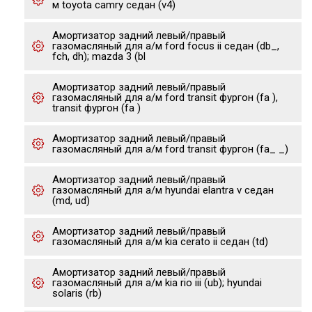
м toyota camry седан (v4)
Амортизатор задний левый/правый
газомасляный для а/м ford focus ii седан (db_,
fch, dh); mazda 3 (bl
Амортизатор задний левый/правый
газомасляный для а/м ford transit фургон (fa ),
transit фургон (fa )
Амортизатор задний левый/правый
газомасляный для а/м ford transit фургон (fa_ _)
Амортизатор задний левый/правый
газомасляный для а/м hyundai elantra v седан
(md, ud)
Амортизатор задний левый/правый
газомасляный для а/м kia cerato ii седан (td)
Амортизатор задний левый/правый
газомасляный для а/м kia rio iii (ub); hyundai
solaris (rb)