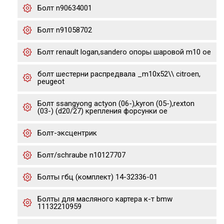
Болт n90634001
Болт n91058702
Болт renault logan,sandero опоры шаровой m10 oe
болт шестерни распредвала _m10x52\\ citroen,
peugeot
Болт ssangyong actyon (06-),kyron (05-),rexton
(03-) (d20/27) крепления форсунки oe
Болт-эксцентрик
Болт/schraube n10127707
Болты гбц (комплект) 14-32336-01
Болты для масляного картера к-т bmw
11132210959