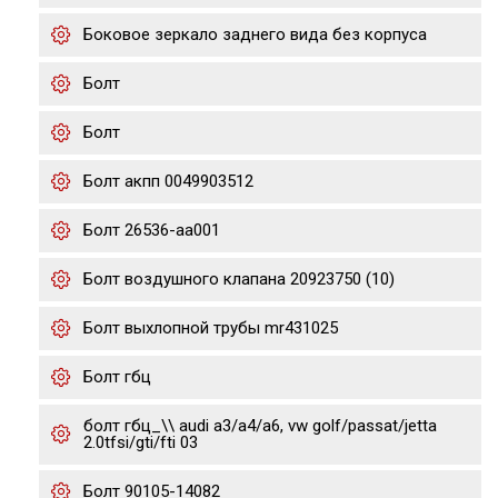
Боковое зеркало заднего вида без корпуса
Болт
Болт
Болт акпп 0049903512
Болт 26536-aa001
Болт воздушного клапана 20923750 (10)
Болт выхлопной трубы mr431025
Болт гбц
болт гбц_\\ audi a3/a4/a6, vw golf/passat/jetta
2.0tfsi/gti/fti 03
Болт 90105-14082