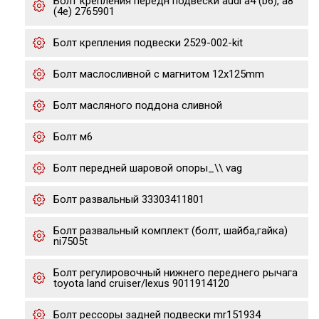
Болт крепления передн подвески audi a4 (b6), a8
(4e) 2765901
Болт крепления подвески 2529-002-kit
Болт маслосливной с магнитом 12х125mm
Болт масляного поддона сливной
Болт м6
Болт передней шаровой опоры_\\ vag
Болт развальный 33303411801
Болт развальный комплект (болт, шайба,гайка)
ni7505t
Болт регулировочный нижнего переднего рычага
toyota land cruiser/lexus 9011914120
Болт рессоры задней подвески mr151934