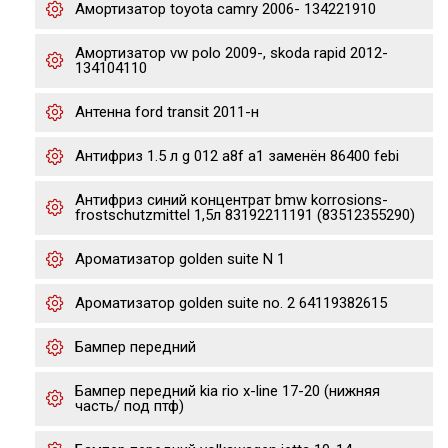
Амортизатор toyota camry 2006- 134221910
Амортизатор vw polo 2009-, skoda rapid 2012-
134104110
Антенна ford transit 2011-н
Антифриз 1.5 л g 012 a8f a1 заменён 86400 febi
Антифриз синий концентрат bmw korrosions-
frostschutzmittel 1,5л 83192211191 (83512355290)
Ароматизатор golden suite N 1
Ароматизатор golden suite no. 2 64119382615
Бампер передний
Бампер передний kia rio x-line 17-20 (нижняя
часть/ под птф)