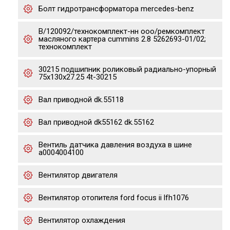
Бoлт гидpотрансфоpматора mеrcеdеs-bеnz
В/120092/технокомплект-нн ооо/ремкомплект
масляного картера сummins 2.8 5262693-01/02;
технокомплект
30215 подшипник роликовый радиально-упорный
75x130x27.25 4t-30215
Вал приводной dk.55118
Вал приводной dk55162 dk.55162
Вентиль датчика давления воздуха в шине
a0004004100
Вентилятор двигателя
Вентилятор отопителя ford focus ii lfh1076
Вентилятор охлаждения