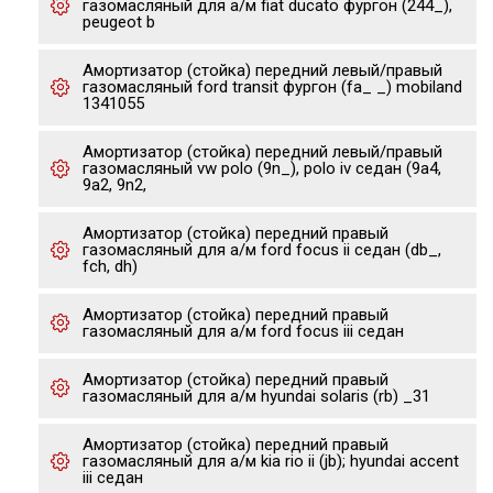
газомасляный для а/м fiat ducato фургон (244_),
peugeot b
Амортизатор (стойка) передний левый/правый
газомасляный ford transit фургон (fa_ _) mobiland
1341055
Амортизатор (стойка) передний левый/правый
газомасляный vw polo (9n_), polo iv седан (9a4,
9a2, 9n2,
Амортизатор (стойка) передний правый
газомасляный для а/м ford focus ii седан (db_,
fch, dh)
Амортизатор (стойка) передний правый
газомасляный для а/м ford focus iii седан
Амортизатор (стойка) передний правый
газомасляный для а/м hyundai solaris (rb) _31
Амортизатор (стойка) передний правый
газомасляный для а/м kia rio ii (jb); hyundai accent
iii седан