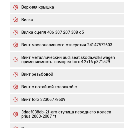
Верхняя крышка
Вилка
Вилка сцепл 406 307 207 308 c5
Винт маслоналивного отверстия 24147572603
Винт металлический audi,seat,skoda,volkswagen
применяемость: саморез torx 4.2х16 p371529
Винт резьбовой
Винт с потайной головкой с
Винт torx 32306778609
3dacf038db-2f-am ступица переднего колеса
prius 2003-2007 *t