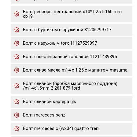
Болт рессоры центральный d10*1.25 l=160 mm
cb19
Болт с буртиком с пружиной 31206799717
Болт с наружным torx 11127529997
Болт с шестигранной головкой 11211439395
Болт слива масла m14 x 1.25 с магнитом masuma
Болт сливной (пробка маслянного поддона)
/m14x1.5mm 2 261 879 ford
Болт сливной картера gls
Болт mercedes benz
Болт mercedes c (w204) quattro freni