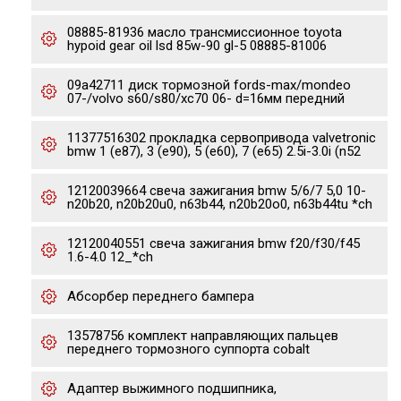
08885-81936 масло тpансмиссионное toyota
hypoid gear oil lsd 85w-90 gl-5 08885-81006
09a42711 диск тормозной fords-max/mondeo
07-/volvo s60/s80/xc70 06- d=16мм передний
11377516302 прокладка сервопривода valvetronic
bmw 1 (e87), 3 (e90), 5 (e60), 7 (e65) 2.5i-3.0i (n52
12120039664 свеча зажигания bmw 5/6/7 5,0 10-
n20b20, n20b20u0, n63b44, n20b20o0, n63b44tu *ch
12120040551 свеча зажигания bmw f20/f30/f45
1.6-4.0 12_*ch
Абсорбер переднего бампера
13578756 комплект направляющих пальцев
переднего тормозного суппорта cobalt
Адаптер выжимного подшипника,