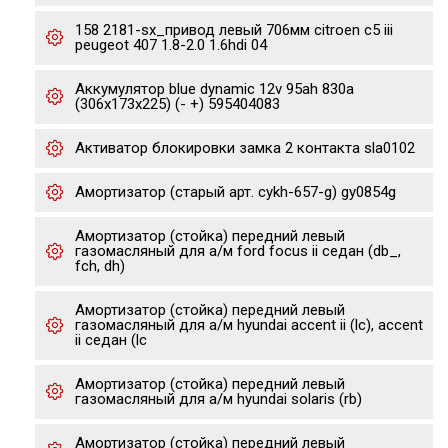
158 2181-sx_привод левый 706мм citroen c5 iii
peugeot 407 1.8-2.0 1.6hdi 04
Аккумулятор blue dynamic 12v 95ah 830а
(306x173x225) (- +) 595404083
Активатор блокировки замка 2 контакта sla0102
Амортизатор (старый арт. cykh-657-g) gy0854g
Амортизатор (стойка) передний левый
газомасляный для а/м ford focus ii седан (db_,
fch, dh)
Амортизатор (стойка) передний левый
газомасляный для а/м hyundai accent ii (lc), accent
ii седан (lc
Амортизатор (стойка) передний левый
газомасляный для а/м hyundai solaris (rb)
Амортизатор (стойка) передний левый