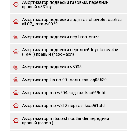
Амортизатор подвески газовый, передний
правый s331ny
Амортизатор подвески задн газ chevrolet captiva
all 07_ mm-w0029
Амортизатор подвески пер l газ, cruze
Амортизатор подвески передней toyota rav 4 iv
(_a4_) правый (газомасл)
Амортизатор подвески v5008
Амортизатор kia rio 00- задн. газ. ag08530
Амортизатор mb w204 зад.газ. ksa669std
Амортизатор mb w212 пер.газ. ksa981std
Амортизатор mitsubishi outlander передний
правый (газов.)