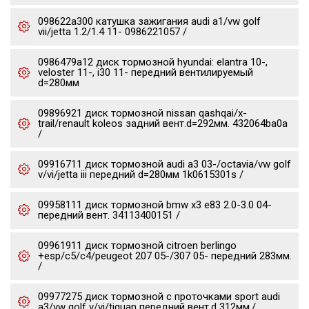
098622a300 катушка зажигания audi a1/vw golf
vii/jetta 1.2/1.4 11- 0986221057 /
0986479a12 диск тормозной hyundai: elantra 10-,
veloster 11-, i30 11- передний вентилируемый
d=280мм
09896921 диск тормозной nissan qashqai/x-
trail/renault koleos задний вент.d=292мм. 432064ba0a
/
09916711 диск тормозной audi a3 03-/octavia/vw golf
v/vi/jetta iii передний d=280мм 1k0615301s /
09958111 диск тормозной bmw x3 e83 2.0-3.0 04-
передний вент. 34113400151 /
09961911 диск тормозной citroen berlingo
+esp/c5/c4/peugeot 207 05-/307 05- передний 283мм.
/
09977275 диск тормозной c проточками sport audi
a3/vw golf v/vi/tiguan передний вент.d 312мм./