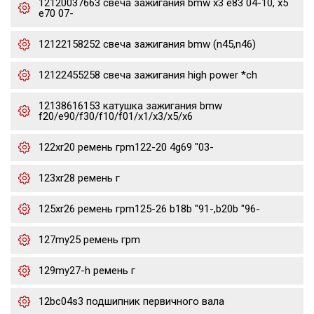
12120037663 свеча зажигания bmw x3 e83 04-10, x5
e70 07-
12122158252 свеча зажигания bmw (n45,n46)
12122455258 свеча зажигания high power *ch
12138616153 катушка зажигания bmw
f20/e90/f30/f10/f01/x1/x3/x5/x6
122xr20 ремень грm122-20 4g69 "03-
123xr28 ремень г
125xr26 ремень грm125-26 b18b "91-,b20b "96-
127my25 ремень грm
129my27-h ремень г
12bc04s3 подшипник первичного вала