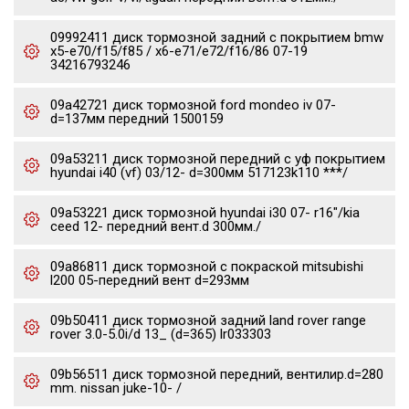
09992411 диск тормозной задний с покрытием bmw
x5-e70/f15/f85 / x6-e71/e72/f16/86 07-19
34216793246
09a42721 диск тормозной ford mondeo iv 07-
d=137мм передний 1500159
09a53211 диск тормозной передний с уф покрытием
hyundai i40 (vf) 03/12- d=300мм 517123k110 ***/
09a53221 диск тормозной hyundai i30 07- r16"/kia
ceed 12- передний вент.d 300мм./
09a86811 диск тормозной с покраской mitsubishi
l200 05-передний вент d=293мм
09b50411 диск тормозной задний land rover range
rover 3.0-5.0i/d 13_ (d=365) lr033303
09b56511 диск тормозной передний, вентилир.d=280
mm. nissan juke-10- /