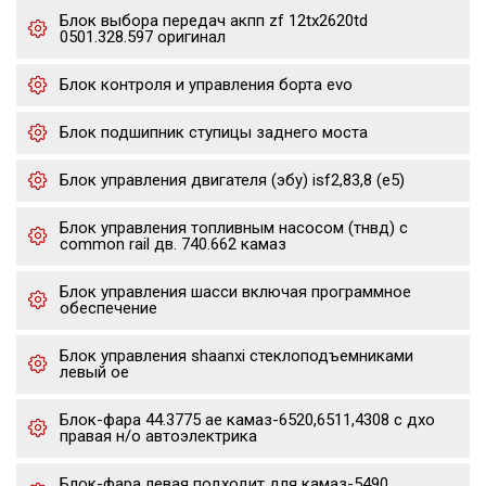
Блок выбора передач акпп zf 12tx2620td
0501.328.597 оригинал
Блок контроля и управления борта evo
Блок подшипник ступицы заднего моста
Блок управления двигателя (эбу) isf2,83,8 (е5)
Блок управления топливным насосом (тнвд) с
common rail дв. 740.662 камаз
Блок управления шасси включая программное
обеспечение
Блок управления shaanxi стеклоподъемниками
левый oe
Блок-фара 44.3775 ae камаз-6520,6511,4308 с дхо
правая н/о автоэлектрика
Блок-фара левая подходит для камаз-5490