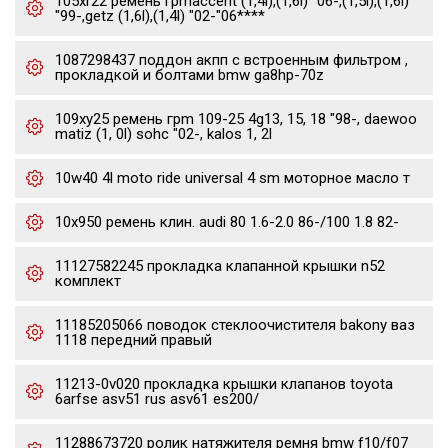
105xr22 ремень грmaccent (1,4l),(1,6l) "06-,(1,5l),(1,6l)
"99-,getz (1,6l),(1,4l) "02-"06****
1087298437 поддон акпп с встроенным фильтром ,
прокладкой и болтами bmw ga8hp-70z
109xy25 ремень грm 109-25 4g13, 15, 18 "98-, daewoo
matiz (1, 0l) sohc "02-, kalos 1, 2l
10w40 4l moto ride universal 4 sm моторное масло т
10x950 ремень клин. audi 80 1.6-2.0 86-/100 1.8 82-
11127582245 прокладка клапанной крышки n52
комплект
11185205066 поводок стеклоочистителя bakony ваз
1118 передний правый
11213-0v020 прокладка крышки клапанов toyota
6arfse asv51 rus asv61 es200/
11288673720 ролик натяжителя ремня bmw f10/f07