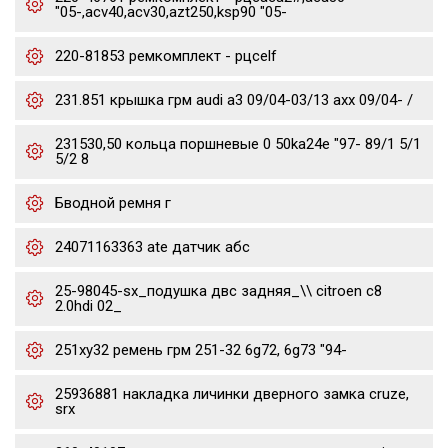
"05-,acv40,acv30,azt250,ksp90 "05-
220-81853 ремкомплект - рцсelf
231.851 крышка грм audi a3 09/04-03/13 axx 09/04- /
231530,50 кольца поршневые 0 50ka24e "97- 89/1 5/1
5/2 8
Бводной ремня г
24071163363 ate датчик абс
25-98045-sx_подушка двс задняя_\\ citroen c8
2.0hdi 02_
251xy32 ремень грм 251-32 6g72, 6g73 "94-
25936881 накладка личинки дверного замка cruze,
srx