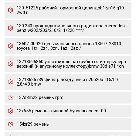
130-51225 рабочий тормозной цилиндрb15,n16,g10
2wd r
130.240 прокладка масляного радиатора mercedes
benz w202/203/210/211/220 ***/
13507-0h020 цепь масляного насоса 13507-28010
toyota 1zr , 2zr , 3zr , 1az , 2az /
13718596850 уплотнитель паттрубка от интеркулера
верхний (к впускному коллектору)bmw 30d e71 *ch
13718626739 фильтр воздушный n20b20a f15/f16
2.8/4.0 bmw
137s8m22 ремень грm
13x655 ремень клиновой hyundai accent 00-
154xr29 ремень