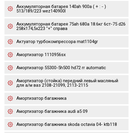
Аккумуляторная батарея 140ah 900a ( + : - )
513/189/223 wez140900l
Аккумуляторная батарея 75ah 680a 18.6кг 6ст-75 d26
258x174,5x223 "+" справа
Актуатор турбокомпрессора mat1104gr
Амортизатор 1110956sx
Амортизатор 55300-5h500 hd72 rr automatic
Амортизатор (стойка) передний левый масляный
для а/м ваз 2108-21099, 2113-2115
Амортизатор багажника
Амортизатор багажника audi a5 09
Амортизатор багажника skoda octavia 04- ktb118