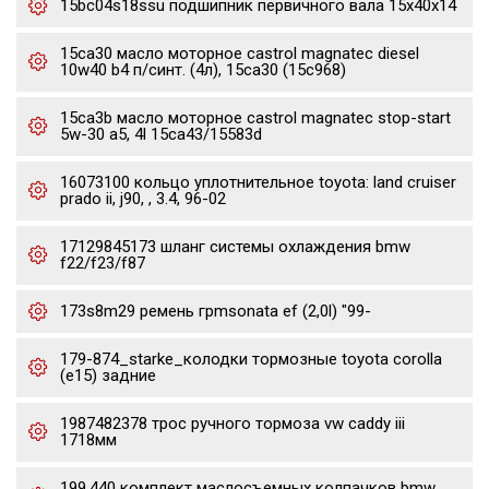
15bc04s18ssu подшипник первичного вала 15x40x14
15ca30 масло моторное castrol magnatec diesel
10w40 b4 п/синт. (4л), 15ca30 (15c968)
15ca3b масло моторное castrol magnatec stop-start
5w-30 a5, 4l 15ca43/15583d
16073100 кольцо уплотнительное toyota: land cruiser
prado ii, j90, , 3.4, 96-02
17129845173 шланг системы охлаждения bmw
f22/f23/f87
173s8m29 ремень грmsonata ef (2,0l) "99-
179-874_starke_колодки тормозные toyota corolla
(e15) задние
1987482378 трос ручного тормоза vw caddy iii
1718мм
199.440 комплект маслосъемных колпачков bmw