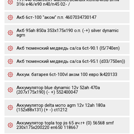
316i e46/e90 n40/n45 02- /
Акб 6ст-100 "аком" п.п. 4607034730147
Акб 95ah 850a 353x175x190 о.п. (-+) silver dynamic
agm
Акб тюменский медведь ca/ca 6ct-90.1 (l5/740en)
Акб тюменский медведь ca/ca 6ct-95.1 (d33/750en))
Аккум. батарея 6ct-100vl аком 100 евро lk420133
Аккумулятор blue dynamic 12v 52ah 470a
(207x175x190) (- +) 552400047
Аккумулятор delta мото agm 12v 12ah 180a
(152x88x131) (+ -) ct1212
Аккумулятор topla top jis 65 ач r+ (0) 56568 smf
230x175x200220 en650 118667