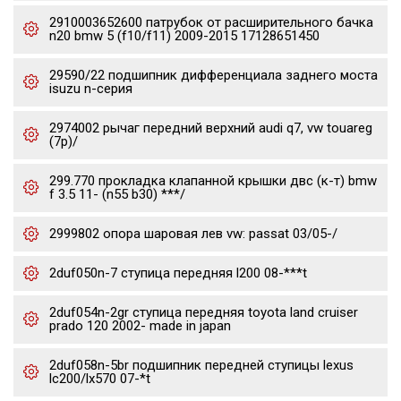
2910003652600 патрубок от расширительного бачка
n20 bmw 5 (f10/f11) 2009-2015 17128651450
29590/22 подшипник дифференциала заднего моста
isuzu n-серия
2974002 рычаг передний верхний audi q7, vw touareg
(7p)/
299.770 прокладка клапанной крышки двс (к-т) bmw
f 3.5 11- (n55 b30) ***/
2999802 опора шаровая лев vw: passat 03/05-/
2duf050n-7 ступица передняя l200 08-***t
2duf054n-2gr ступица передняя toyota land cruiser
prado 120 2002- made in japan
2duf058n-5br подшипник передней ступицы lexus
lc200/lx570 07-*t