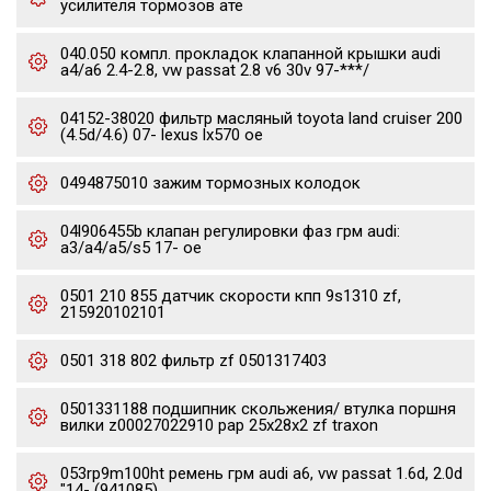
усилителя тормозов ате
040.050 компл. прокладок клапанной крышки audi
a4/a6 2.4-2.8, vw passat 2.8 v6 30v 97-***/
04152-38020 фильтр масляный toyota land cruiser 200
(4.5d/4.6) 07- lexus lx570 oe
0494875010 зажим тормозных колодок
04l906455b клапан регулировки фаз грм audi:
a3/a4/a5/s5 17- oe
0501 210 855 датчик скорости кпп 9s1310 zf,
215920102101
0501 318 802 фильтр zf 0501317403
0501331188 подшипник скольжения/ втулка поршня
вилки z00027022910 pap 25x28x2 zf traxon
053rp9m100ht ремень грм audi a6, vw passat 1.6d, 2.0d
"14- (941085)