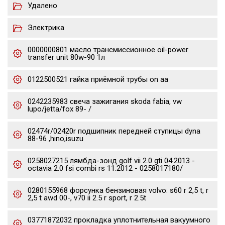
Удалено
Электрика
0000000801 масло трансмиссионное oil-power
transfer unit 80w-90 1л
0122500521 гайка приёмной трубы on aa
0242235983 свеча зажигания skoda fabia, vw
lupo/jetta/fox 89- /
02474r/02420r подшипник передней ступицы dyna
88-96 ,hino,isuzu
0258027215 лямбда-зонд golf vii 2.0 gti 04.2013 -
octavia 2.0 fsi combi rs 11.2012 - 0258017180/
0280155968 форсунка бензиновая volvo: s60 r 2,5 t, r
2,5 t awd 00-, v70 ii 2.5 r sport, r 2.5t
03771872032 прокладка уплотнительная вакуумного