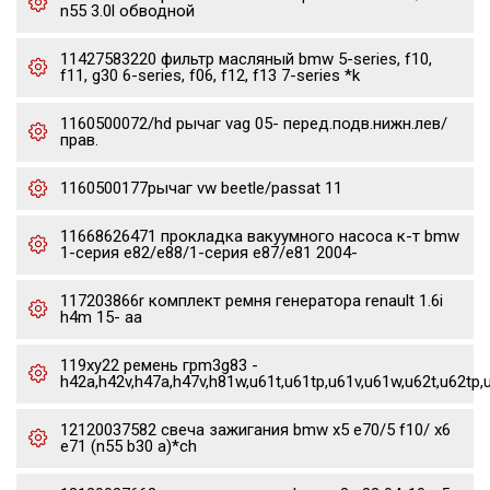
n55 3.0l обводной
11427583220 фильтр масляный bmw 5-series, f10,
f11, g30 6-series, f06, f12, f13 7-series *k
1160500072/hd рычаг vag 05- перед.подв.нижн.лев/
прав.
1160500177рычаг vw beetle/passat 11
11668626471 прокладка вакуумного насоса к-т bmw
1-серия e82/e88/1-серия e87/e81 2004-
117203866r комплект ремня генератора renault 1.6i
h4m 15- aa
119xy22 ремень грm3g83 -
h42a,h42v,h47a,h47v,h81w,u61t,u61tp,u61v,u61w,u62t,u62tp,
12120037582 свеча зажигания bmw x5 e70/5 f10/ x6
e71 (n55 b30 a)*ch