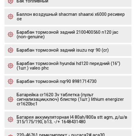
Бак топливный
Баллон воздушный shacman shaanxi x6000 ресивер
oe
Барабан тормозной задний 2100400560 n120 jac
(non-genuine)
Барабан тормозной задний isuzu nqr 90 (cr)
Барабан тормозной hyundai hd120 передний (16")
(1шт.) valeo phc
Барабан тормозной nqr90 8981714730
Батарейка cr1620 3v таблетка (пульт
сигнализации,ключ) блистер (1шт.) lithium energizer
cr1620bc1
Батарея аккумуляторная l4 80ah/800a stt agm, д/ш/в
315/175/190, b13, -/+ 1648431480
220-46761 ремкомплект - рцсaca2#,aca30