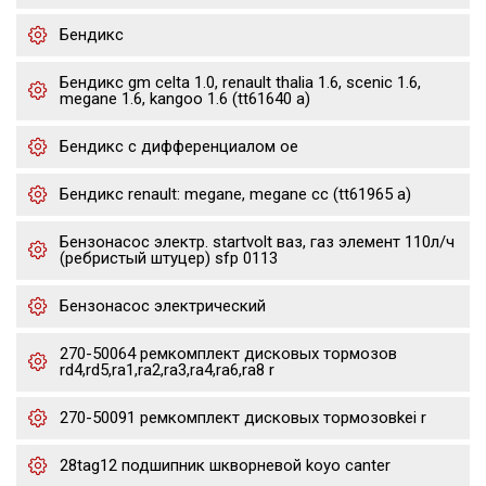
Бендикс
Бендикс gm celta 1.0, renault thalia 1.6, scenic 1.6,
megane 1.6, kangoo 1.6 (tt61640 a)
Бендикс с дифференциалом oe
Бендикс renault: megane, megane cc (tt61965 a)
Бензонасос электр. startvolt ваз, газ элемент 110л/ч
(ребристый штуцер) sfp 0113
Бензонасос электрический
270-50064 ремкомплект дисковых тормозов
rd4,rd5,ra1,ra2,ra3,ra4,ra6,ra8 r
270-50091 ремкомплект дисковых тормозовkei r
28tag12 подшипник шкворневой koyo canter