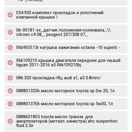
054.930 комплект прокладок и уплотнений
клапанной крышки /
06-00181-sx_датчик положения коленвала_\\
citroen c4 08_, peugeot 207/308 07_
06b905115r катушка зажигания octavia -10 superb -
06k109210 крышка двигателя передняя для vw,audi
tiguan 2011-2016 a5 06k109210bj
086.320 прокладка гбц audi a1, a3 0.8mm/
0888013206 масло моторное toyota sp 0w-20, 1л
0888013706 масло моторное toyota sp 5w30, 1л
0888601805 toyota масло трансм. для
амортизаторов (металл. канистра) ahc suspention
fluid 2.5л