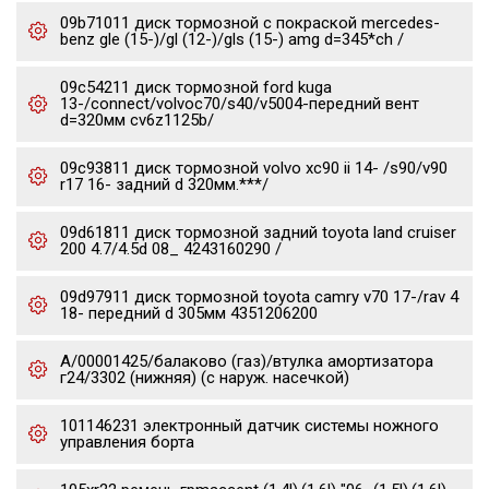
09b71011 диск тормозной с покраской mercedes-
benz gle (15-)/gl (12-)/gls (15-) amg d=345*ch /
09c54211 диск тормозной ford kuga
13-/connect/volvoc70/s40/v5004-передний вент
d=320мм cv6z1125b/
09c93811 диск тормозной volvo xc90 ii 14- /s90/v90
r17 16- задний d 320мм.***/
09d61811 диск тормозной задний toyota land cruiser
200 4.7/4.5d 08_ 4243160290 /
09d97911 диск тормозной toyota camry v70 17-/rav 4
18- передний d 305мм 4351206200
А/00001425/балаково (газ)/втулка амортизатора
г24/3302 (нижняя) (с наруж. насечкой)
101146231 электронный датчик системы ножного
управления борта