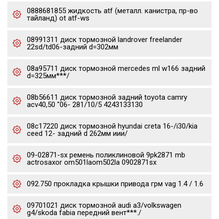
0888681855 жидкость atf (металл. канистра, пр-во
тайланд) ot atf-ws
08991311 диск тормозной landrover freelander
22sd/td06-задний d=302мм
08a95711 диск тормозной mercedes ml w166 задний
d=325мм***/
08b56611 диск тормозной задний toyota camry
acv40,50 "06- 281/10/5 4243133130
08c17220 диск тормозной hyundai creta 16-/i30/kia
ceed 12- задний d 262мм иии/
09-02871-sx ремень поликлиновой 9pk2871 mb
actrosaxor om501laom502la 0902871sx
092.750 прокладка крышки привода грм vag 1.4 / 1.6
09701021 диск тормозной audi a3/volkswagen
g4/skoda fabia передний вент***./