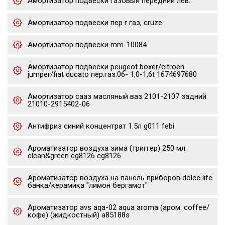
Амортизатор подвески газовый передний лев.
Амортизатор подвески пер r газ, cruze
Амортизатор подвески mm-10084
Амортизатор подвески peugeot boxer/citroen
jumper/fiat ducato пер.газ.06- 1,0-1,6t 1674697680
Амортизатор сааз масляный ваз 2101-2107 задний
21010-2915402-06
Антифриз синий концентрат 1.5л g011 febi
Ароматизатор воздуха зима (триггер) 250 мл.
clean&green cg8126 cg8126
Ароматизатор воздуха на панель приборов dolce life
банка/керамика "лимон бергамот"
Ароматизатор avs aqa-02 aqua aroma (аром. coffee/
кофе) (жидкостный) a85188s