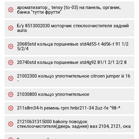
ароматизатор_ tensy (to-03) на панель, органик,
банка "тутти фрутти"
Б/у 8513002030 моторчик стеклоочистителя задний
auris
20685std кольца поршневые std4d55-t 4d56-t 91 1/2
5/2/4
20740std кольца поршневые std4g92 81/1 2/1 2/2 8
21002300 кольцо уплотнительное citroen jumper iii 16
-
21030800 кольцо уплотнительное
211s8m34-h ремень грm hnbr211-34 2uz-fe "98-*
21210631315000 bakony поводок
стеклоочистителя(дверь задняя) ваз 2104, 2121, ока