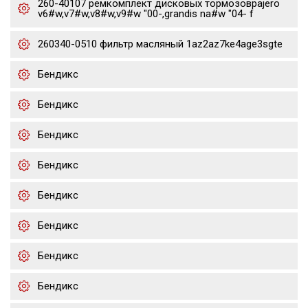
260-40107 ремкомплект дисковых тормозовpajero
v6#w,v7#w,v8#w,v9#w "00-,grandis na#w "04- f
260340-0510 фильтр масляный 1az2az7ke4age3sgte
Бендикс
Бендикс
Бендикс
Бендикс
Бендикс
Бендикс
Бендикс
Бендикс