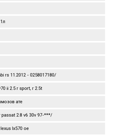
 1л
mbi rs 11.2012 - 0258017180/
ii 2.5 r sport, r 2.5t
рмозов ате
passat 2.8 v6 30v 97-***/
lexus lx570 oe