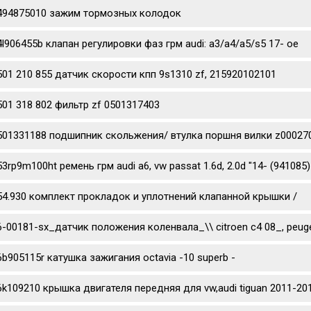
494875010 зажим тормозных колодок
4l906455b клапан регулировки фаз грм audi: a3/a4/a5/s5 17- oe
501 210 855 датчик скорости кпп 9s1310 zf, 215920102101
501 318 802 фильтр zf 0501317403
501331188 подшипник скольжения/ втулка поршня вилки z0002702
53rp9m100ht ремень грм audi a6, vw passat 1.6d, 2.0d "14- (941085)
54.930 комплект прокладок и уплотнений клапанной крышки /
6-00181-sx_датчик положения коленвала_\\ citroen c4 08_, peug
6b905115r катушка зажигания octavia -10 superb -
6k109210 крышка двигателя передняя для vw,audi tiguan 2011-201