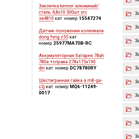
Заклепка kenner алюминий/
сталь 4,8х10 500шт src
З
за4810
кат. номер
15547274
З
Датчик положения коленвала
dong feng z55
кат.
З
номер
25977MA70B-RC
З
Аккумуляторная батарея 78ah
780a +справа 278x175x190
din
кат. номер
DC78780RY
З
Шестигранная гайка а m8-ga-
З
c2j
кат. номер
MQ6-11249-
0017
З
З
З
З