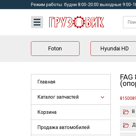
Режим работы: будни 8:00-20:00 выходные 9:00-1
Foton
Hyundai HD
FAG 
Главная
(опо
Каталог запчастей
8150089
В
Корзина
Д
Продажа автомобилей