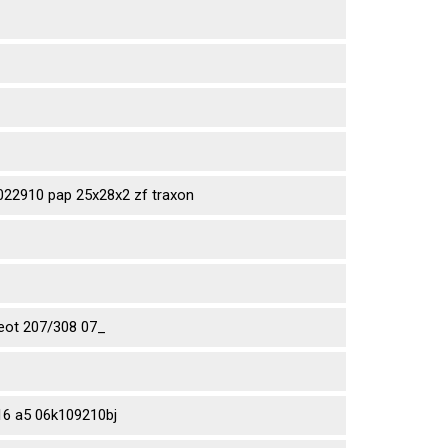
2910 pap 25x28x2 zf traxon
eot 207/308 07_
6 a5 06k109210bj