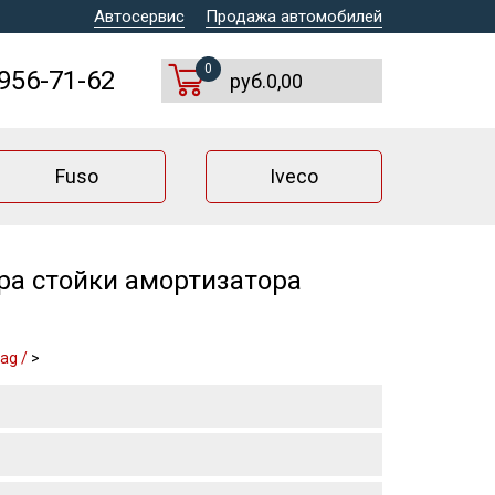
Автосервис
Продажа автомобилей
0
 956-71-62
руб.0,00
Fuso
Iveco
ра стойки амортизатора
ag /
>