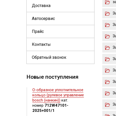
з
Доставка
З
Автосервис
З
Прайс
З
Контакты
З
Обратный звонок
З
З
Новые поступления
З
О-образное уплотнительное
З
кольцо (рулевое управление
bosch (нанкин))
кат.
З
номер
712W47101-
2025+001/1
З