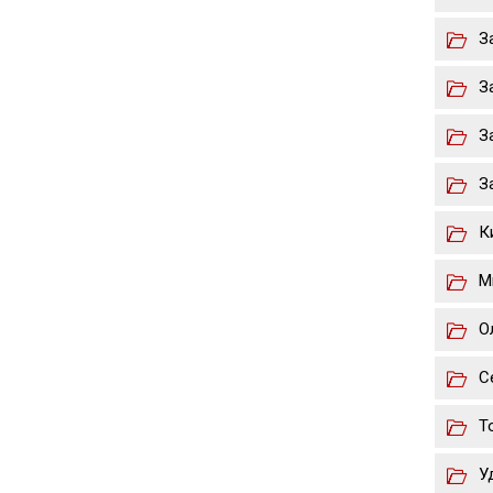
З
З
З
З
К
М
О
С
Т
У