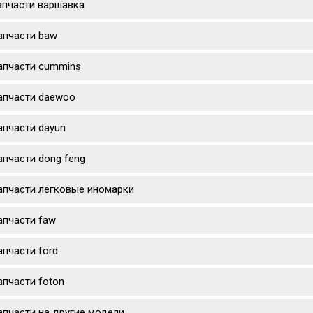
апчасти варшавка
апчасти baw
апчасти cummins
апчасти daewoo
апчасти dayun
апчасти dong feng
апчасти легковые иномарки
апчасти faw
апчасти ford
апчасти foton
апчасти на другие модели