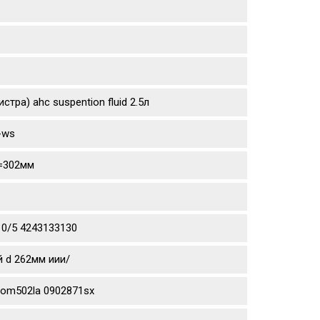
тра) ahc suspention fluid 2.5л
-ws
d=302мм
10/5 4243133130
й d 262мм иии/
aom502la 0902871sx