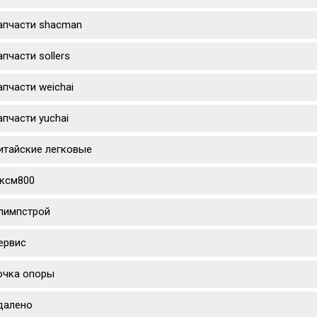
апчасти shacman
апчасти sollers
апчасти weichai
апчасти yuchai
итайские легковые
ксм800
лимпстрой
ервис
очка опоры
далено