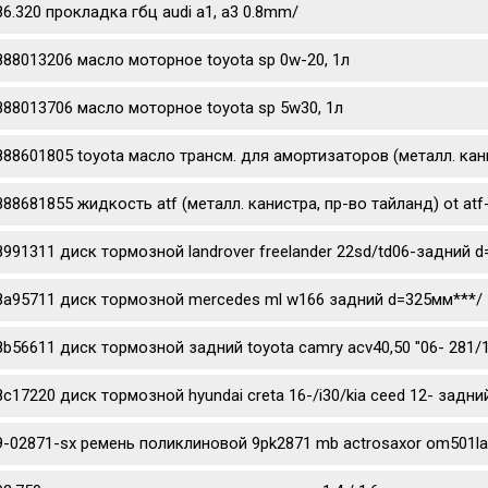
86.320 прокладка гбц audi a1, a3 0.8mm/
888013206 масло моторное toyota sp 0w-20, 1л
888013706 масло моторное toyota sp 5w30, 1л
888601805 toyota масло трансм. для амортизаторов (металл. канис
888681855 жидкость atf (металл. канистра, пр-во тайланд) ot atf
8991311 диск тормозной landrover freelander 22sd/td06-задний 
8a95711 диск тормозной mercedes ml w166 задний d=325мм***/
8b56611 диск тормозной задний toyota camry acv40,50 "06- 281/
8c17220 диск тормозной hyundai creta 16-/i30/kia ceed 12- задни
9-02871-sx ремень поликлиновой 9pk2871 mb actrosaxor om501l