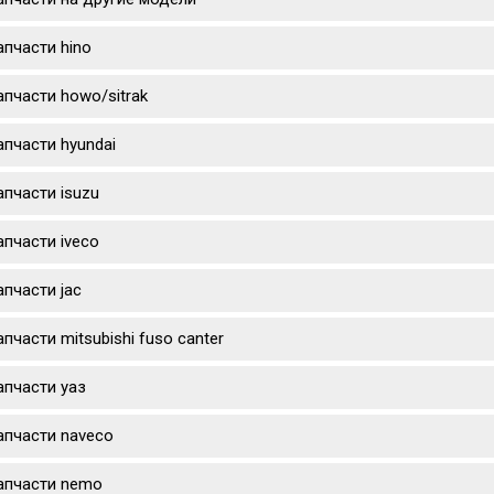
апчасти hino
апчасти howo/sitrak
апчасти hyundai
апчасти isuzu
апчасти iveco
апчасти jac
апчасти mitsubishi fuso canter
апчасти уаз
апчасти naveco
апчасти nemo