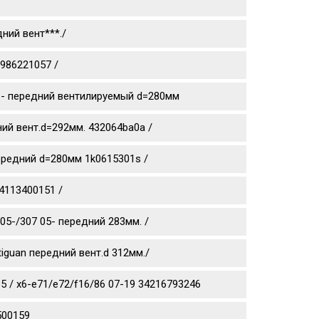
ний вент***./
0986221057 /
0 11- передний вентилируемый d=280мм
дний вент.d=292мм. 432064ba0a /
 передний d=280мм 1k0615301s /
4113400151 /
05-/307 05- передний 283мм. /
tiguan передний вент.d 312мм./
 / x6-e71/e72/f16/86 07-19 34216793246
500159