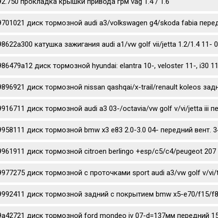
92.750 прокладка крышки привода грм vag 1.4 / 1.6
9701021 диск тормозной audi a3/volkswagen g4/skoda fabia перед
98622a300 катушка зажигания audi a1/vw golf vii/jetta 1.2/1.4 11- 
986479a12 диск тормозной hyundai: elantra 10-, veloster 11-, i3
9896921 диск тормозной nissan qashqai/x-trail/renault koleos за
9916711 диск тормозной audi a3 03-/octavia/vw golf v/vi/jetta iii
9958111 диск тормозной bmw x3 e83 2.0-3.0 04- передний вент. 3
9961911 диск тормозной citroen berlingo +esp/c5/c4/peugeot 207 
9977275 диск тормозной c проточками sport audi a3/vw golf v/vi/
9992411 диск тормозной задний с покрытием bmw x5-e70/f15/f85
9a42721 диск тормозной ford mondeo iv 07-d=137мм передний 1