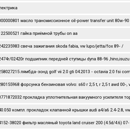
лектрика
000000801 масло трансмиссионное oil-power transfer unit 80w-90
122500521 гайка приёмной трубы on aa
242235983 свеча зажигания skoda fabia, vw lupo/jetta/fox 89- /
2474r/02420r подшипник передней ступицы dyna 88-96 ,hino,isuzu
58027215 лямбда-зонд golf vii 2.0 gti 04.2013 - octavia 2.0 fsi co
80155968 форсунка бензиновая volvo: s60 r 2,5 t, r 2,5 t awd 00-, v70 
3771872032 прокладка уплотнительная вакуумного усилителя то
40.050 компл. прокладок клапанной крышки audi a4/a6 2.4-2.8, vw 
4152-38020 фильтр масляный toyota land cruiser 200 (4.5d/4.6) 07- 