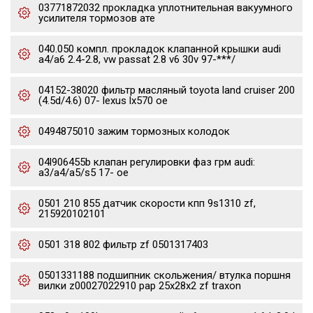
03771872032 прокладка уплотнительная вакуумного
усилителя тормозов ате
040.050 компл. прокладок клапанной крышки audi
a4/a6 2.4-2.8, vw passat 2.8 v6 30v 97-***/
04152-38020 фильтр масляный toyota land cruiser 200
(4.5d/4.6) 07- lexus lx570 oe
0494875010 зажим тормозных колодок
04l906455b клапан регулировки фаз грм audi:
a3/a4/a5/s5 17- oe
0501 210 855 датчик скорости кпп 9s1310 zf,
215920102101
0501 318 802 фильтр zf 0501317403
0501331188 подшипник скольжения/ втулка поршня
вилки z00027022910 pap 25x28x2 zf traxon