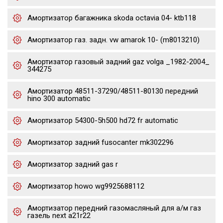
Амортизатор багажника skoda octavia 04- ktb118
Амортизатор газ. задн. vw amarok 10- (m8013210)
Амортизатор газовый задний gaz volga _1982-2004_
344275
Амортизатор 48511-37290/48511-80130 передний
hino 300 automatic
Амортизатор 54300-5h500 hd72 fr automatic
Амортизатор задний fusocanter mk302296
Амортизатор задний gas r
Амортизатор howo wg9925688112
Амортизатор передний газомасляный для а/м газ
газель next a21r22