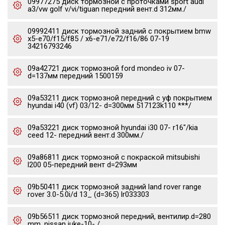
09977275 диск тормозной c проточками sport audi
a3/vw golf v/vi/tiguan передний вент.d 312мм./
09992411 диск тормозной задний с покрытием bmw
x5-e70/f15/f85 / x6-e71/e72/f16/86 07-19
34216793246
09a42721 диск тормозной ford mondeo iv 07-
d=137мм передний 1500159
09a53211 диск тормозной передний с уф покрытием
hyundai i40 (vf) 03/12- d=300мм 517123k110 ***/
09a53221 диск тормозной hyundai i30 07- r16"/kia
ceed 12- передний вент.d 300мм./
09a86811 диск тормозной с покраской mitsubishi
l200 05-передний вент d=293мм
09b50411 диск тормозной задний land rover range
rover 3.0-5.0i/d 13_ (d=365) lr033303
09b56511 диск тормозной передний, вентилир.d=280
mm. nissan juke-10- /