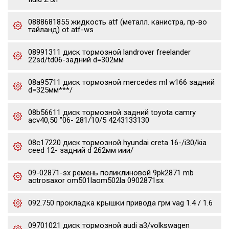
0888681855 жидкость atf (металл. канистра, пр-во
тайланд) ot atf-ws
08991311 диск тормозной landrover freelander
22sd/td06-задний d=302мм
08a95711 диск тормозной mercedes ml w166 задний
d=325мм***/
08b56611 диск тормозной задний toyota camry
acv40,50 "06- 281/10/5 4243133130
08c17220 диск тормозной hyundai creta 16-/i30/kia
ceed 12- задний d 262мм иии/
09-02871-sx ремень поликлиновой 9pk2871 mb
actrosaxor om501laom502la 0902871sx
092.750 прокладка крышки привода грм vag 1.4 / 1.6
09701021 диск тормозной audi a3/volkswagen