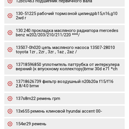
12bc04s3 подшипник первичного вала
130-51225 рабочий тормозной цилиндрb15,n16,g10
2wd r
130.240 прокладка масляного радиатора mercedes
benz w202/203/210/211/220 ***/
13507-0h020 цепь масляного насоса 13507-28010
toyota 1zr , 2zr , 3zr , 1az , 2az /
13718596850 уплотнитель паттрубка от интеркулера
верхний (к впускному коллектору)bmw 30d e71 *ch
13718626739 фильтр воздушный n20b20a f15/f16
2.8/4.0 bmw
137s8m22 ремень грm
13x655 ремень клиновой hyundai accent 00-
154xr29 ремень