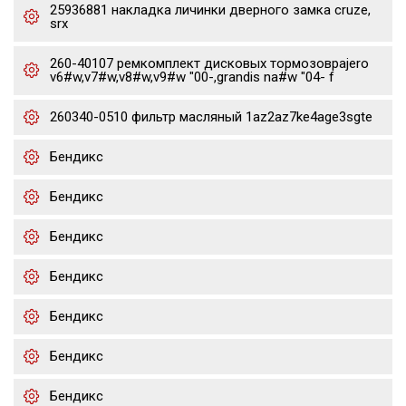
25936881 накладка личинки дверного замка cruze,
srx
260-40107 ремкомплект дисковых тормозовpajero
v6#w,v7#w,v8#w,v9#w "00-,grandis na#w "04- f
260340-0510 фильтр масляный 1az2az7ke4age3sgte
Бендикс
Бендикс
Бендикс
Бендикс
Бендикс
Бендикс
Бендикс