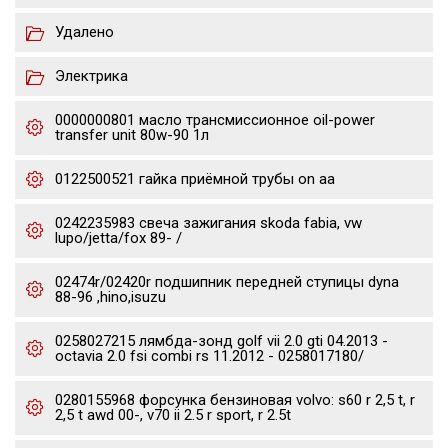
Удалено
Электрика
0000000801 масло трансмиссионное oil-power
transfer unit 80w-90 1л
0122500521 гайка приёмной трубы on aa
0242235983 свеча зажигания skoda fabia, vw
lupo/jetta/fox 89- /
02474r/02420r подшипник передней ступицы dyna
88-96 ,hino,isuzu
0258027215 лямбда-зонд golf vii 2.0 gti 04.2013 -
octavia 2.0 fsi combi rs 11.2012 - 0258017180/
0280155968 форсунка бензиновая volvo: s60 r 2,5 t, r
2,5 t awd 00-, v70 ii 2.5 r sport, r 2.5t