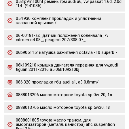
053rp9m100ht ремень грм audi a6, vw passat 1.6d, 2.0d
"14- (941085)
054.930 комплект прокладок и уплотнений
клапанной крышки /
06-00181-sx_датчик положения коленвала_\\
citroen c4 08_, peugeot 207/308 07_
06b905115r катушка зажигания octavia -10 superb -
06k109210 крышка двигателя передняя для vw,audi
tiguan 2011-2016 a5 06k109210bj
086.320 прокладка гбц audi a1, a3 0.8mm/
0888013206 масло моторное toyota sp 0w-20, 1л
0888013706 масло моторное toyota sp 5w30, 1л
0888601805 toyota масло трансм. для
амортизаторов (металл. канистра) ahc suspention
fluid 2.5л