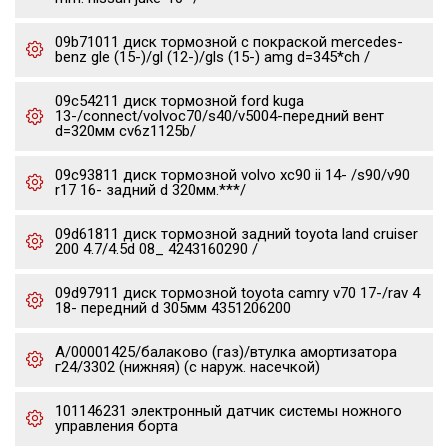
09b71011 диск тормозной с покраской mercedes-
benz gle (15-)/gl (12-)/gls (15-) amg d=345*ch /
09c54211 диск тормозной ford kuga
13-/connect/volvoc70/s40/v5004-передний вент
d=320мм cv6z1125b/
09c93811 диск тормозной volvo xc90 ii 14- /s90/v90
r17 16- задний d 320мм.***/
09d61811 диск тормозной задний toyota land cruiser
200 4.7/4.5d 08_ 4243160290 /
09d97911 диск тормозной toyota camry v70 17-/rav 4
18- передний d 305мм 4351206200
А/00001425/балаково (газ)/втулка амортизатора
г24/3302 (нижняя) (с наруж. насечкой)
101146231 электронный датчик системы ножного
управления борта