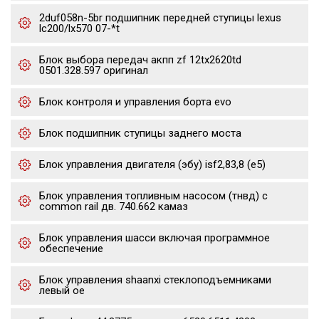
2duf058n-5br подшипник передней ступицы lexus
lc200/lx570 07-*t
Блок выбора передач акпп zf 12tx2620td
0501.328.597 оригинал
Блок контроля и управления борта evo
Блок подшипник ступицы заднего моста
Блок управления двигателя (эбу) isf2,83,8 (е5)
Блок управления топливным насосом (тнвд) с
common rail дв. 740.662 камаз
Блок управления шасси включая программное
обеспечение
Блок управления shaanxi стеклоподъемниками
левый oe