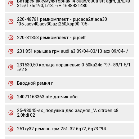
Батарея аккумуляторная l4 80ah/800a stt agm, д/ш/в
315/175/190, b13, -/+ 1648431480
220-46761 ремкомплект - рцсaca2#,aca30
"05-,acv40,acv30,azt250,ksp90 "05-
220-81853 ремкомплект - рцсelf
231.851 крышка грм audi a3 09/04-03/13 axx 09/04- /
231530,50 кольца поршневые 0 50ka24e "97- 89/1 5/1
5/2 8
Бводной ремня г
24071163363 ate датчик абс
25-98045-sx_подушка двс задняя_\\ citroen c8
2.0hdi 02_
251xy32 ремень грм 251-32 6g72, 6g73 "94-