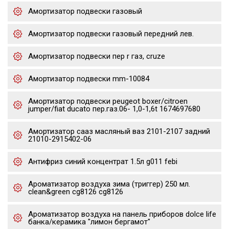
Амортизатор подвески газовый
Амортизатор подвески газовый передний лев.
Амортизатор подвески пер r газ, cruze
Амортизатор подвески mm-10084
Амортизатор подвески peugeot boxer/citroen
jumper/fiat ducato пер.газ.06- 1,0-1,6t 1674697680
Амортизатор сааз масляный ваз 2101-2107 задний
21010-2915402-06
Антифриз синий концентрат 1.5л g011 febi
Ароматизатор воздуха зима (триггер) 250 мл.
clean&green cg8126 cg8126
Ароматизатор воздуха на панель приборов dolce life
банка/керамика "лимон бергамот"