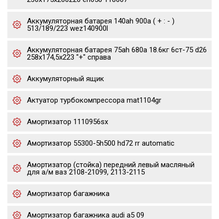
Аккумуляторная батарея 140ah 900a ( + : - )
513/189/223 wez140900l
Аккумуляторная батарея 75ah 680a 18.6кг 6ст-75 d26
258x174,5x223 "+" справа
Аккумуляторный ящик
Актуатор турбокомпрессора mat1104gr
Амортизатор 1110956sx
Амортизатор 55300-5h500 hd72 rr automatic
Амортизатор (стойка) передний левый масляный
для а/м ваз 2108-21099, 2113-2115
Амортизатор багажника
Амортизатор багажника audi a5 09