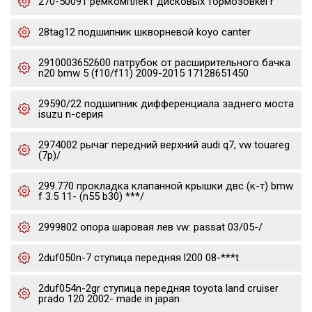
270-50091 ремкомплект дисковых тормозовkei r
28tag12 подшипник шкворневой koyo canter
2910003652600 патрубок от расширительного бачка
n20 bmw 5 (f10/f11) 2009-2015 17128651450
29590/22 подшипник дифференциала заднего моста
isuzu n-серия
2974002 рычаг передний верхний audi q7, vw touareg
(7p)/
299.770 прокладка клапанной крышки двс (к-т) bmw
f 3.5 11- (n55 b30) ***/
2999802 опора шаровая лев vw: passat 03/05-/
2duf050n-7 ступица передняя l200 08-***t
2duf054n-2gr ступица передняя toyota land cruiser
prado 120 2002- made in japan