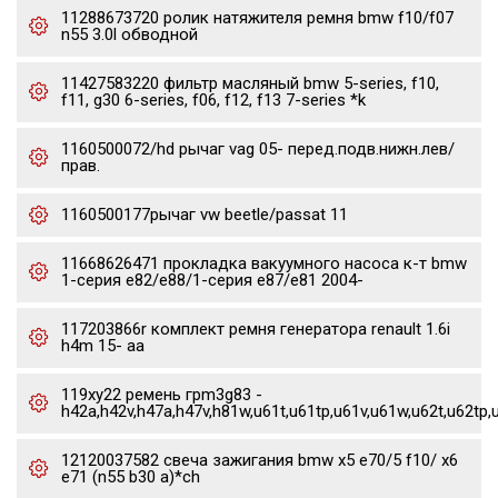
11288673720 ролик натяжителя ремня bmw f10/f07
n55 3.0l обводной
11427583220 фильтр масляный bmw 5-series, f10,
f11, g30 6-series, f06, f12, f13 7-series *k
1160500072/hd рычаг vag 05- перед.подв.нижн.лев/
прав.
1160500177рычаг vw beetle/passat 11
11668626471 прокладка вакуумного насоса к-т bmw
1-серия e82/e88/1-серия e87/e81 2004-
117203866r комплект ремня генератора renault 1.6i
h4m 15- aa
119xy22 ремень грm3g83 -
h42a,h42v,h47a,h47v,h81w,u61t,u61tp,u61v,u61w,u62t,u62tp,
12120037582 свеча зажигания bmw x5 e70/5 f10/ x6
e71 (n55 b30 a)*ch