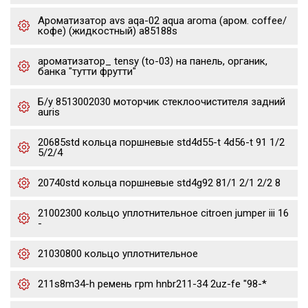
Ароматизатор avs aqa-02 aqua aroma (аром. coffee/
кофе) (жидкостный) a85188s
ароматизатор_ tensy (to-03) на панель, органик,
банка "тутти фрутти"
Б/у 8513002030 моторчик стеклоочистителя задний
auris
20685std кольца поршневые std4d55-t 4d56-t 91 1/2
5/2/4
20740std кольца поршневые std4g92 81/1 2/1 2/2 8
21002300 кольцо уплотнительное citroen jumper iii 16
-
21030800 кольцо уплотнительное
211s8m34-h ремень грm hnbr211-34 2uz-fe "98-*