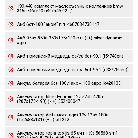
199.440 комплект маслосъемных колпачков bmw
316i e46/e90 n40/n45 02- /
Акб 6ст-100 "аком" п.п. 4607034730147
Акб 95ah 850a 353x175x190 о.п. (-+) silver dynamic
agm
Акб тюменский медведь ca/ca 6ct-90.1 (l5/740en)
Акб тюменский медведь ca/ca 6ct-95.1 (d33/750en))
Аккум. батарея 6ct-100vl аком 100 евро lk420133
Аккумулятор blue dynamic 12v 52ah 470a
(207x175x190) (- +) 552400047
Аккумулятор delta мото agm 12v 12ah 180a
(152x88x131) (+ -) ct1212
Аккумулятор topla top jis 65 ач r+ (0) 56568 smf
230x175x200220 en650 118667