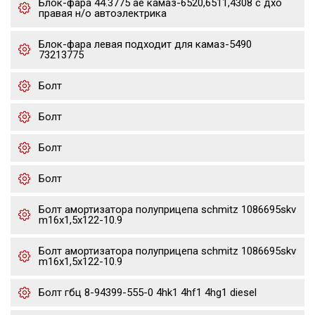
Блок-фара 44.3775 ae камаз-6520,6511,4308 с дхо
правая н/о автоэлектрика
Блок-фара левая подходит для камаз-5490
73213775
Болт
Болт
Болт
Болт
Болт амортизатора полуприцепа schmitz 1086695skv
m16x1,5х122-10.9
Болт амортизатора полуприцепа schmitz 1086695skv
m16x1,5х122-10.9
Болт гбц 8-94399-555-0 4hk1 4hf1 4hg1 diesel