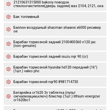
21210631315000 bakony поводок
стеклоочистителя(дверь задняя) ваз 2104, 2121, ока
Бак топливный
Баллон воздушный shacman shaanxi x6000 ресивер
oe
Барабан тормозной задний 2100400560 n120 jac
(non-genuine)
Барабан тормозной задний isuzu nqr 90 (cr)
Барабан тормозной hyundai hd120 передний (16")
(1шт.) valeo phc
Барабан тормозной nqr90 8981714730
Батарейка cr1620 3v таблетка (пульт
сигнализации,ключ) блистер (1шт.) lithium energizer
cr1620bc1