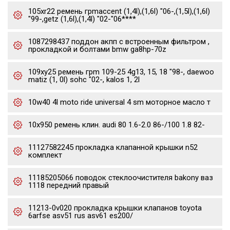
105xr22 ремень грmaccent (1,4l),(1,6l) "06-,(1,5l),(1,6l)
"99-,getz (1,6l),(1,4l) "02-"06****
1087298437 поддон акпп с встроенным фильтром ,
прокладкой и болтами bmw ga8hp-70z
109xy25 ремень грm 109-25 4g13, 15, 18 "98-, daewoo
matiz (1, 0l) sohc "02-, kalos 1, 2l
10w40 4l moto ride universal 4 sm моторное масло т
10x950 ремень клин. audi 80 1.6-2.0 86-/100 1.8 82-
11127582245 прокладка клапанной крышки n52
комплект
11185205066 поводок стеклоочистителя bakony ваз
1118 передний правый
11213-0v020 прокладка крышки клапанов toyota
6arfse asv51 rus asv61 es200/