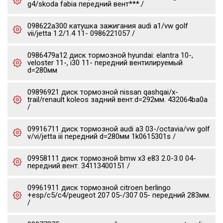
g4/skoda fabia передний вент***./
098622a300 катушка зажигания audi a1/vw golf
vii/jetta 1.2/1.4 11- 0986221057 /
0986479a12 диск тормозной hyundai: elantra 10-,
veloster 11-, i30 11- передний вентилируемый
d=280мм
09896921 диск тормозной nissan qashqai/x-
trail/renault koleos задний вент.d=292мм. 432064ba0a
/
09916711 диск тормозной audi a3 03-/octavia/vw golf
v/vi/jetta iii передний d=280мм 1k0615301s /
09958111 диск тормозной bmw x3 e83 2.0-3.0 04-
передний вент. 34113400151 /
09961911 диск тормозной citroen berlingo
+esp/c5/c4/peugeot 207 05-/307 05- передний 283мм.
/