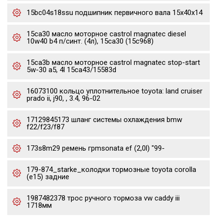
15bc04s18ssu подшипник первичного вала 15x40x14
15ca30 масло моторное castrol magnatec diesel
10w40 b4 п/синт. (4л), 15ca30 (15c968)
15ca3b масло моторное castrol magnatec stop-start
5w-30 a5, 4l 15ca43/15583d
16073100 кольцо уплотнительное toyota: land cruiser
prado ii, j90, , 3.4, 96-02
17129845173 шланг системы охлаждения bmw
f22/f23/f87
173s8m29 ремень грmsonata ef (2,0l) "99-
179-874_starke_колодки тормозные toyota corolla
(e15) задние
1987482378 трос ручного тормоза vw caddy iii
1718мм