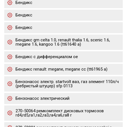
Бендикс
Бендикс
Бендикс
Бендикс gm celta 1.0, renault thalia 1.6, scenic 1.6,
megane 1.6, kangoo 1.6 (tt61640 a)
Бендикс с дифференциалом oe
Бендикс renault: megane, megane cc (tt61965 a)
Бензонасос электр. startvolt ваз, газ элемент 110л/ч
(ребристый штуцер) sfp 0113
Бензонасос электрический
270-50064 ремкомплект дисковых тормозов
rd4,rd5,ra1,ra2,ra3,ra4,ra6,ra8 r