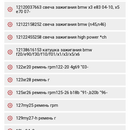
12120037663 свеча зажигания bmw x3 e83 04-10, x5
e70 07-
12122158252 свеча зажигания bmw (n45,n46)
12122455258 свеча зажигания high power *ch
12138616153 катушка зажигания bmw
f20/e90/f30/f10/f01/x1/x3/x5/x6
122xr20 ремень грm122-20 4g69 "03-
123xr28 ремень г
125xr26 ремень грm125-26 b18b "91-,b20b "96-
127my25 ремень грm
129my27-h ремень г