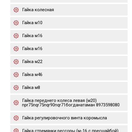
Гайка колесная
Гайка м10
Гайка м16
Гайка м16
Гайка м22
Гайка м46
Гайка м8
Гайка переднего колеса левая (м20)
npr75nqr75nqr90nqr71богданатаман 8973598080
Гайка регулировочного винта коромысла
Гайка стремянки рессоры (м-16 с пресшайбой)