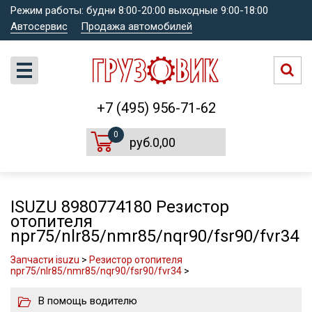
Режим работы: будни 8:00-20:00 выходные 9:00-18:00
Автосервис
Продажа автомобилей
+7 (495) 956-71-62
0
руб.0,00
ISUZU 8980774180 Резистор
отопителя
npr75/nlr85/nmr85/nqr90/fsr90/fvr34
Запчасти isuzu
>
Резистор отопителя
npr75/nlr85/nmr85/nqr90/fsr90/fvr34
>
В помощь водителю