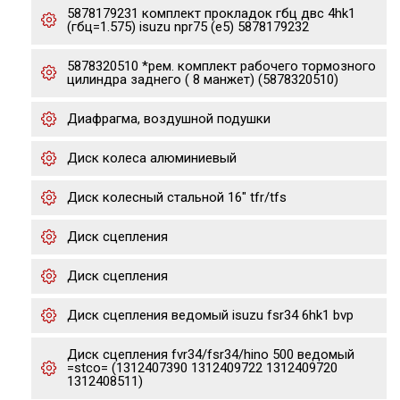
5878179231 комплект прокладок гбц двс 4hk1
(гбц=1.575) isuzu npr75 (e5) 5878179232
5878320510 *рем. комплект рабочего тормозного
цилиндра заднего ( 8 манжет) (5878320510)
Диафрагма, воздушной подушки
Диск колеса алюминиевый
Диск колесный стальной 16" tfr/tfs
Диск сцепления
Диск сцепления
Диск сцепления ведомый isuzu fsr34 6hk1 bvp
Диск сцепления fvr34/fsr34/hino 500 ведомый
=stco= (1312407390 1312409722 1312409720
1312408511)