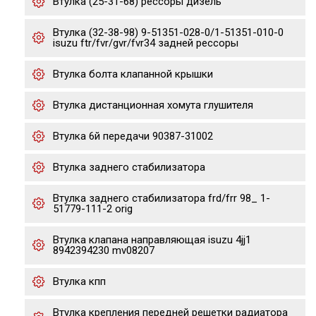
Втулка (25-31-68) рессоры дизель
Втулка (32-38-98) 9-51351-028-0/1-51351-010-0
isuzu ftr/fvr/gvr/fvr34 задней рессоры
Втулка болта клапанной крышки
Втулка дистанционная хомута глушителя
Втулка 6й передачи 90387-31002
Втулка заднего стабилизатора
Втулка заднего стабилизатора frd/frr 98_ 1-
51779-111-2 orig
Втулка клапана направляющая isuzu 4jj1
8942394230 mv08207
Втулка кпп
Втулка крепления передней решетки радиатора