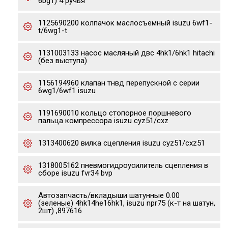
6bg1) 4 ручья
1125690200 колпачок маслосъемный isuzu 6wf1-
t/6wg1-t
1131003133 насос масляный двс 4hk1/6hk1 hitachi
(без выступа)
1156194960 клапан тнвд перепускной с серии
6wg1/6wf1 isuzu
1191690010 кольцо стопорное поршневого
пальца компрессора isuzu cyz51/cxz
1313400620 вилка сцепления isuzu cyz51/cxz51
1318005162 пневмогидроусилитель сцепления в
сборе isuzu fvr34 bvp
Автозапчасть/вкладыши шатунные 0.00
(зеленые) 4hk14he16hk1, isuzu npr75 (к-т на шатун,
2шт) ,897616