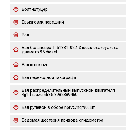
Болт-штуцер
Брызговик передний
Вал
Вал балансира 1-51381-022-3 isuzu cx#/cy#/ex#
диаметр 95 diesel
Вал кпп isuzu
Вал переходной тахографа
Вал распределительный выпускной двигателя
4jj1-t isuzu nlr85 8982889460
Вал рулевой в сборе npr75/nqr90, шт
Ведомая шестерня привода спидометра