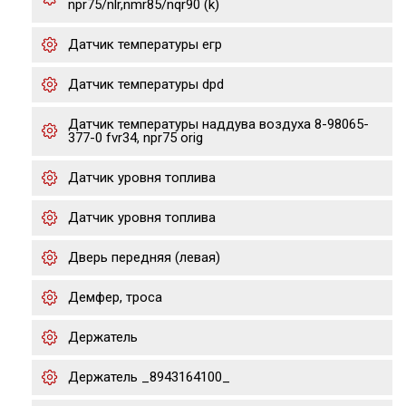
npr75/nlr,nmr85/nqr90 (k)
Датчик температуры егр
Датчик температуры dpd
Датчик температуры наддува воздуха 8-98065-
377-0 fvr34, npr75 orig
Датчик уровня топлива
Датчик уровня топлива
Дверь передняя (левая)
Демфер, троса
Держатель
Держатель _8943164100_