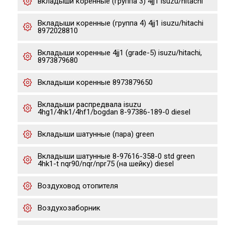
вкладыши коренные (группа 3) 4jj1 isuzu/hitachi
Вкладыши коренные (группа 4) 4jj1 isuzu/hitachi
8972028810
Вкладыши коренные 4jj1 (grade-5) isuzu/hitachi,
8973879680
Вкладыши коренные 8973879650
Вкладыши распредвала isuzu
4hg1/4hk1/4hf1/bogdan 8-97386-189-0 diesel
Вкладыши шатунные (пара) green
Вкладыши шатунные 8-97616-358-0 std green
4hk1-t nqr90/nqr/npr75 (на шейку) diesel
Воздуховод отопителя
Воздухозаборник