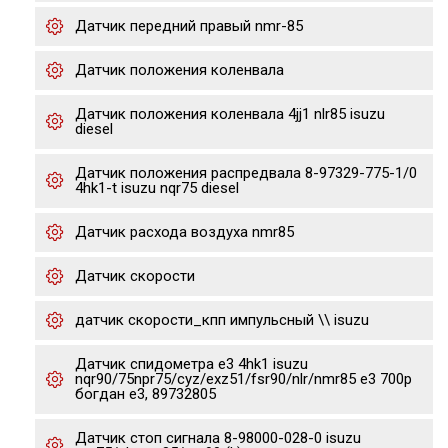
Датчик передний правый nmr-85
Датчик положения коленвала
Датчик положения коленвала 4jj1 nlr85 isuzu
diesel
Датчик положения распредвала 8-97329-775-1/0
4hk1-t isuzu nqr75 diesel
Датчик расхода воздуха nmr85
Датчик скорости
датчик скорости_кпп импульсный \\ isuzu
Датчик спидометра е3 4hk1 isuzu
nqr90/75npr75/cyz/exz51/fsr90/nlr/nmr85 e3 700p
богдан е3, 89732805
Датчик стоп сигнала 8-98000-028-0 isuzu