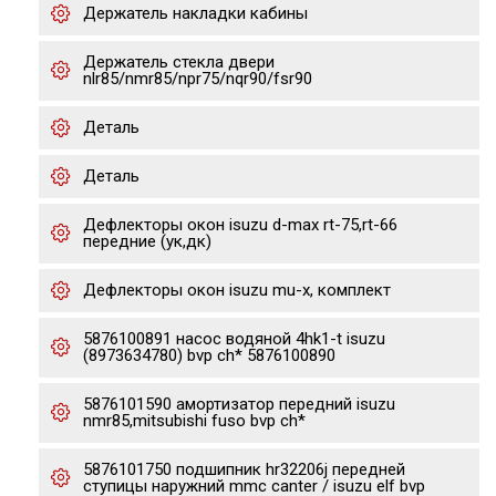
Держатель накладки кабины
Держатель стекла двери
nlr85/nmr85/npr75/nqr90/fsr90
Деталь
Деталь
Дефлекторы окон isuzu d-max rt-75,rt-66
передние (ук,дк)
Дефлекторы окон isuzu mu-x, комплект
5876100891 насос водяной 4hk1-t isuzu
(8973634780) bvp ch* 5876100890
5876101590 амортизатор передний isuzu
nmr85,mitsubishi fuso bvp ch*
5876101750 подшипник hr32206j передней
ступицы наружний mmc canter / isuzu elf bvp