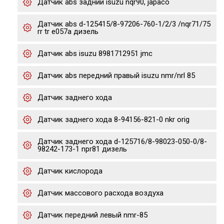
Датчик abs задний isuzu nqr90, japaco
Датчик abs d-125415/8-97206-760-1/2/3 /nqr71/75
rr tr e057a дизель
Датчик abs isuzu 8981712951 jmc
Датчик abs передний правый isuzu nmr/nrl 85
Датчик заднего хода
Датчик заднего хода 8-94156-821-0 nkr orig
Датчик заднего хода d-125716/8-98023-050-0/8-
98242-173-1 npr81 дизель
Датчик кислорода
Датчик массового расхода воздуха
Датчик передний левый nmr-85