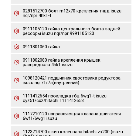
0281512700 болт m12x70 крепления тнвд isuzu
nqr/npr 4hk1-t
0911105120 гайка центрального болта задней
рессоры isuzu nqr/npr 9991105120
0911801060 гайка
0911802080 гайка крепления крышек
распредвала 4hk1 isuzu
1098120421 подшипник хвостовика редуктора
isuzu nqr71/75(внутренний)
1111412654 прокладка гбц 6wg1-t isuzu
cyz51/cxz/hitachi 1111412653
1117210120 направляющая клапана двигателя
6wf1/6wg1 isuzu
1123714700 шкив коленвала hitachi zx200 (isuzu