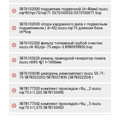
5876102000 подшипник подвесной (d=40мм) isuzu
nqr90/npr75/nqr71 5375160052/5375100071 bvp
5876102030 опора карданного вала с подвесным
подшипником ( d=45) isuzu nqr75 длинная база
ch*bvp
5876102200 фильтр топливный грубой очистки
isuzu nlr-85,npr-75 евро-3 8980959830 bvp
5876102620 ремень приводной генератор-помпа
isuzu nlr85 4jj1 l=1006мм
5876103040 шкворень ремкомплект isuzu 55-71-
75 5878322202/5878321830 (5878322204) r
5878177330 комплект прокладок гбц _2 isuzu
nqr75 t=1,525 5878155443
5878177342 комплект прокладок гбц _3 isuzu
nqr75 t=1,575 5878155453