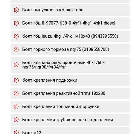
Болт выпускного коллектора
Болт гбц 8-97077-638-0 4hf1 4hg1 4hk1 diesel
болт гбц isuzu 4hg1/4hk1 м10х43 (8943995550)
Болт горного тормоза nqr75 (0108558700)
Болт клапана регулировочный 4hk1/6hk1
nqr75/nqr90/fvr34/fsr
болт крепления подножки
Болт крепления реактивной тяги 18x280
Болт крепления топливной форсунки
Болт крепления трубок высокого давления
Болт м12