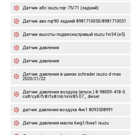
Датчик абс isuzu nqr-75/71 (задний)
Датчик авs nqr90 задний 8981710050/8981710051
Датчик высоты подвески,правый isuzu fvr34 (e5)
Датчик давления
Датчик давления
Датчик давления в шинах schrader isuzu-d max
2020/21/22
Датчик давления воздуха (впуск.) 8-98009-418-0
cx#/cy#/fr#/fs#/nlr/nmr85 07_ diesel
датчик давления воздуха 4нк1 8093508991
Датчик давления масла 6wg1/6wa1 isuzu