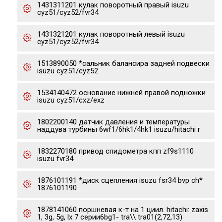
1431311201 кулак поворотный правый isuzu
cyz51/cyz52/fvr34
1431321201 кулак поворотный левый isuzu
cyz51/cyz52/fvr34
1513890050 *сальник балансира задней подвески
isuzu cyz51/cyz52
1534140472 основание нижней правой подножки
isuzu cyz51/cxz/exz
1802200140 датчик давления и температуры
наддува турбины 6wf1/6hk1/4hk1 isuzu/hitachi r
1832270180 привод спидометра кпп zf9s1110
isuzu fvr34
1876101191 *диск сцепления isuzu fsr34 bvp ch*
1876101190
1878141060 поршневая к-т на 1 циил. hitachi: zaxis
1, 3g, 5g, lx 7 серии6bg1- tra\\ tra01(2,72,13)