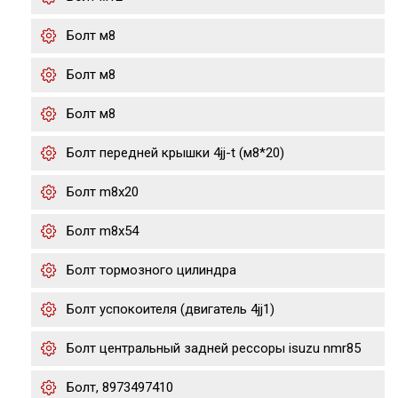
Болт м8
Болт м8
Болт м8
Болт передней крышки 4jj-t (м8*20)
Болт m8x20
Болт m8x54
Болт тормозного цилиндра
Болт успокоителя (двигатель 4jj1)
Болт центральный задней рессоры isuzu nmr85
Болт, 8973497410