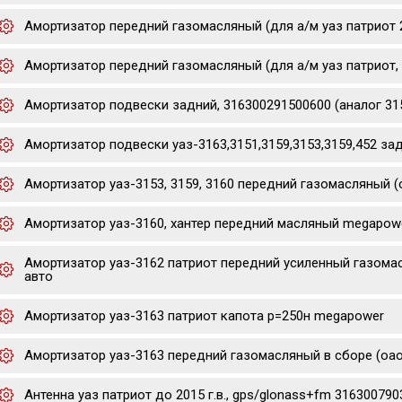
Амортизатор передний газомасляный (для а/м уаз патриот 20
Амортизатор передний газомасляный (для а/м уаз патриот, 
Амортизатор подвески задний, 316300291500600 (аналог 31
Амортизатор подвески уаз-3163,3151,3159,3153,3159,452 зад
Амортизатор уаз-3153, 3159, 3160 передний газомасляный (
Амортизатор уаз-3160, хантер передний масляный megapow
Амортизатор уаз-3162 патриот передний усиленный газома
авто
Амортизатор уаз-3163 патриот капота р=250н megapower
Амортизатор уаз-3163 передний газомасляный в сборе (оао
Антенна уаз патриот до 2015 г.в., gps/glonass+fm 31630079