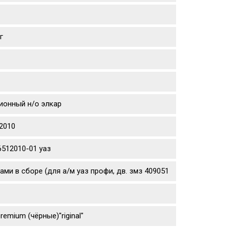
г
ционный н/о элкар
2010
512010-01 уаз
ми в сборе (для а/м уаз профи, дв. змз 409051
remium (чёрные)"riginal"