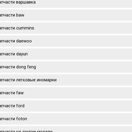
апчасти варшавка
апчасти baw
апчасти cummins
апчасти daewoo
апчасти dayun
апчасти dong feng
апчасти легковые иномарки
апчасти faw
апчасти ford
апчасти foton
апчасти на другие модели