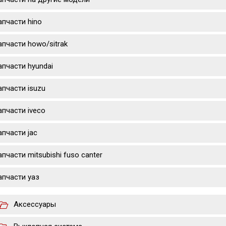
апчасти hino
апчасти howo/sitrak
апчасти hyundai
апчасти isuzu
апчасти iveco
апчасти jac
апчасти mitsubishi fuso canter
апчасти уаз
Аксессуары