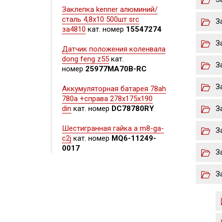
Заклепка kenner алюминий/
сталь 4,8х10 500шт src
З
за4810
кат. номер
15547274
З
Датчик положения коленвала
dong feng z55
кат.
З
номер
25977MA70B-RC
З
Аккумуляторная батарея 78ah
780a +справа 278x175x190
din
кат. номер
DC78780RY
З
Шестигранная гайка а m8-ga-
З
c2j
кат. номер
MQ6-11249-
0017
З
З