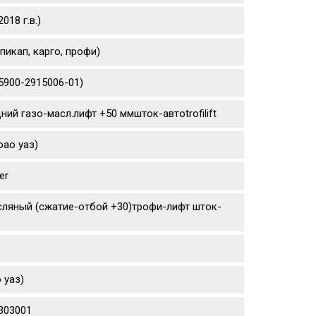
18 г.в.)
пикап, карго, профи)
5900-2915006-01)
ний газо-масл.лифт +50 ммшток-автоtrofilift
оао уаз)
er
сляный (сжатие-отбой +30)трофи-лифт шток-
 уаз)
0303001