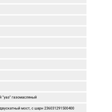
й "уаз" газомасляный
двускатный мост, с шарн 236031291500400