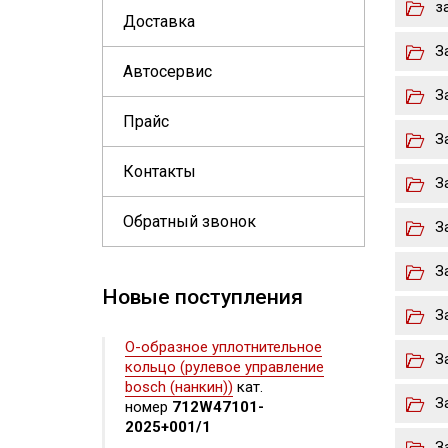
з
Доставка
З
Автосервис
З
Прайс
З
Контакты
З
Обратный звонок
З
З
Новые поступления
З
О-образное уплотнительное
З
кольцо (рулевое управление
bosch (нанкин))
кат.
З
номер
712W47101-
2025+001/1
З