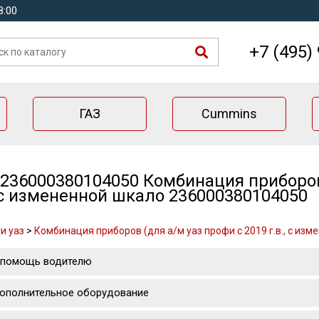
8:00
+7 (495)
ГАЗ
Cummins
236000380104050 Комбинация приборов 
, с измененной шкало 236000380104050
и уаз
>
Комбинация приборов (для а/м уаз профи с 2019 г.в., с из
 помощь водителю
ополнительное оборудование