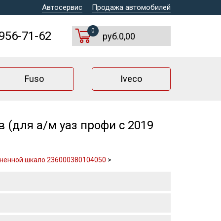
Автосервис
Продажа автомобилей
0
 956-71-62
руб.0,00
Fuso
Iveco
(для а/м уаз профи с 2019
мененной шкало 236000380104050
>