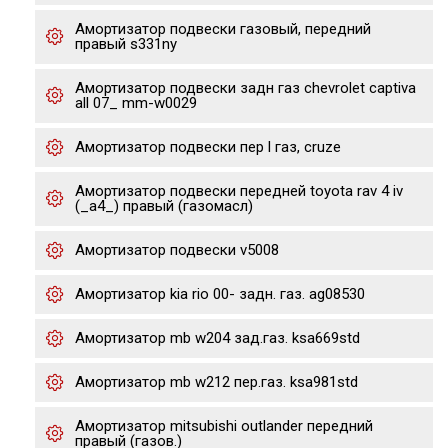
Амортизатор подвески газовый, передний
правый s331ny
Амортизатор подвески задн газ chevrolet captiva
all 07_ mm-w0029
Амортизатор подвески пер l газ, cruze
Амортизатор подвески передней toyota rav 4 iv
(_a4_) правый (газомасл)
Амортизатор подвески v5008
Амортизатор kia rio 00- задн. газ. ag08530
Амортизатор mb w204 зад.газ. ksa669std
Амортизатор mb w212 пер.газ. ksa981std
Амортизатор mitsubishi outlander передний
правый (газов.)