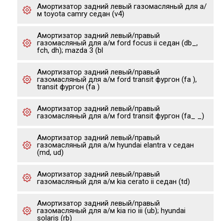
Амортизатор задний левый газомасляный для а/
м toyota camry седан (v4)
Амортизатор задний левый/правый
газомасляный для а/м ford focus ii седан (db_,
fch, dh); mazda 3 (bl
Амортизатор задний левый/правый
газомасляный для а/м ford transit фургон (fa ),
transit фургон (fa )
Амортизатор задний левый/правый
газомасляный для а/м ford transit фургон (fa_ _)
Амортизатор задний левый/правый
газомасляный для а/м hyundai elantra v седан
(md, ud)
Амортизатор задний левый/правый
газомасляный для а/м kia cerato ii седан (td)
Амортизатор задний левый/правый
газомасляный для а/м kia rio iii (ub); hyundai
solaris (rb)