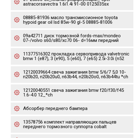
astracorsavectra 1.6i1.4i 91-00 0125035sx
08885-81936 масло тpансмиссионное toyota
hypoid gear oil lsd 85w-90 gl-5 08885-81006
09a42711 диск тормозной fords-max/mondeo
07-/volvo s60/s80/xc70 06- d=16мм передний
11377516302 прокладка сервопривода valvetronic
bmw 1 (e87), 3 (e90), 5 (e60), 7 (e65) 2.5i-3.0i (n52
12120039664 свеча зажигания bmw 5/6/7 5,0 10-
n20b20, n20b20u0, n63b44, n20b20o0, n63b44tu *ch
12120040551 свеча зажигания bmw f20/f30/f45
1.6-4.0 12_*ch
Абсорбер переднего бампера
13578756 комплект направляющих пальцев
переднего тормозного суппорта cobalt