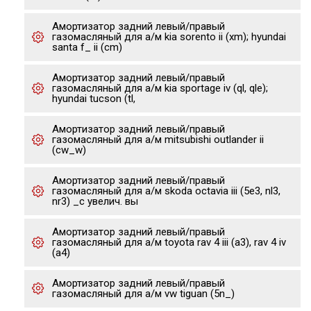
Амортизатор задний левый/правый
газомасляный для а/м kia sorento ii (xm); hyundai
santa f_ ii (cm)
Амортизатор задний левый/правый
газомасляный для а/м kia sportage iv (ql, qle);
hyundai tucson (tl,
Амортизатор задний левый/правый
газомасляный для а/м mitsubishi outlander ii
(cw_w)
Амортизатор задний левый/правый
газомасляный для а/м skoda octavia iii (5e3, nl3,
nr3) _с увелич. вы
Амортизатор задний левый/правый
газомасляный для а/м toyota rav 4 iii (a3), rav 4 iv
(a4)
Амортизатор задний левый/правый
газомасляный для а/м vw tiguan (5n_)