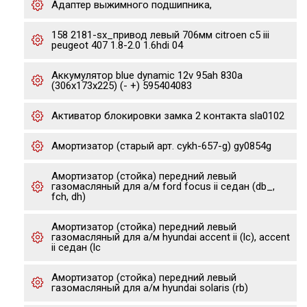
Адаптер выжимного подшипника,
158 2181-sx_привод левый 706мм citroen c5 iii
peugeot 407 1.8-2.0 1.6hdi 04
Аккумулятор blue dynamic 12v 95ah 830а
(306x173x225) (- +) 595404083
Активатор блокировки замка 2 контакта sla0102
Амортизатор (старый арт. cykh-657-g) gy0854g
Амортизатор (стойка) передний левый
газомасляный для а/м ford focus ii седан (db_,
fch, dh)
Амортизатор (стойка) передний левый
газомасляный для а/м hyundai accent ii (lc), accent
ii седан (lc
Амортизатор (стойка) передний левый
газомасляный для а/м hyundai solaris (rb)