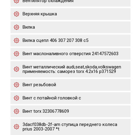
Вентилятор охлаждения
Верхняя крышка
Вилка
Вилка сцепл 406 307 207 308 c5
Винт маслоналивного отверстия 24147572603
Винт металлический audi,seat,skoda,volkswagen
применяемость: саморез torx 4.2х16 p371529
Винт резьбовой
Винт с потайной головкой с
Винт torx 32306778609
3dacf038db-2f-am ступица переднего колеса
prius 2003-2007 *t