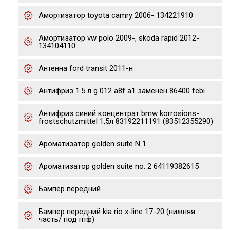
Амортизатор toyota camry 2006- 134221910
Амортизатор vw polo 2009-, skoda rapid 2012-
134104110
Антенна ford transit 2011-н
Антифриз 1.5 л g 012 a8f a1 заменён 86400 febi
Антифриз синий концентрат bmw korrosions-
frostschutzmittel 1,5л 83192211191 (83512355290)
Ароматизатор golden suite N 1
Ароматизатор golden suite no. 2 64119382615
Бампер передний
Бампер передний kia rio x-line 17-20 (нижняя
часть/ под птф)