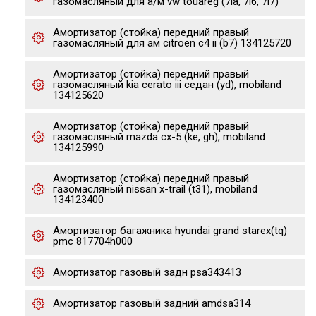
газомасляный для а/м vw touareg (7la, 7l6, 7l7)
Амортизатор (стойка) передний правый
газомасляный для ам citroen c4 ii (b7) 134125720
Амортизатор (стойка) передний правый
газомасляный kia cerato iii седан (yd), mobiland
134125620
Амортизатор (стойка) передний правый
газомасляный mazda cx-5 (ke, gh), mobiland
134125990
Амортизатор (стойка) передний правый
газомасляный nissan x-trail (t31), mobiland
134123400
Амортизатор багажника hyundai grand starex(tq)
pmc 817704h000
Амортизатор газовый задн psa343413
Амортизатор газовый задний amdsa314