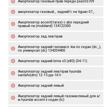
Амортизатор газовый прав передн psa333709
амортизатор газовый_ задний\\ vw tiguan 07_
Амортизатор accent(тагаз) с abs передний
правый гм (mobiland) 134122500
Амортизатор зад лев/прав
Амортизатор задний газомасл. kia rio седан (dc_),
rio универсал (dc) 134204400
Амортизатор задний bmw x3 (e83) (04-11)
Амортизатор задний лев/прав hyundai
santafe(dm) 12-15 pja-161r
Амортизатор задний левый
Амортизатор задний левый газомасляный для а/
м hyundai accent ii седан (lc)