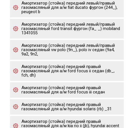
Амортизатор (стойка) передний левый/правый
газомасляный для а/м fiat ducato фургон (244_),
peugeot b
Амортизатор (стойка) передний левый/правый
газомасляный ford transit фургон (fa_ _) mobiland
1341055
Амортизатор (стойка) передний левый/правый
газомасляный vw polo (9n_), polo iv седан (9a4,
9a2, 9n2,
Амортизатор (стойка) передний правый
газомасляный для а/м ford focus ii седан (db_,
fch, dh)
Амортизатор (стойка) передний правый
газомасляный для а/м ford focus iii седан
Амортизатор (стойка) передний правый
газомасляный для а/м hyundai solaris (rb) _31
Амортизатор (стойка) передний правый
газомасляный для а/м kia rio ii (jb); hyundai accent