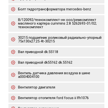
Бoлт гидpотрансфоpматора mеrcеdеs-bеnz
В/120092/технокомплект-нн ооо/ремкомплект
масляного картера сummins 2.8 5262693-01/02;
технокомплект
30215 подшипник роликовый радиально-упорный
75x130x27.25 4t-30215
Вал приводной dk.55118
Вал приводной dk55162 dk.55162
Вентиль датчика давления воздуха в шине
a0004004100
Вентилятор двигателя
Вентилятор отопителя ford focus ii lfh1076