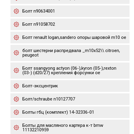
Болт n90634001
Болт n91058702
Болт renault logan,sandero опоры шаровой m10 oe
болт шестерни распредвала _m10x52\\ citroen,
peugeot
Болт ssangyong actyon (06-),kyron (05-),rexton
(03-) (d20/27) крепления форсунки oe
Болт-эксцентрик
Болт/schraube n10127707
Болты гбц (комплект) 14-32336-01
Болты для масляного картера к-т bmw
11132210959