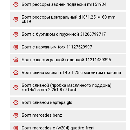
Болт рессоры задней подвески mr151934
Болт рессоры центральный d10*1.25 l=160 mm
cb19
Болт с буртиком с пружиной 31206799717
Болт с наружным torx 11127529997
Болт с шестигранной головкой 11211439395
Болт слива масла m14 x 1.25 с магнитом masuma
Болт сливной (пробка маслянного поддона)
/m14x1.5mm 2 261 879 ford
Болт сливной картера gls
Болт mercedes benz
Болт mercedes c (w204) quattro freni