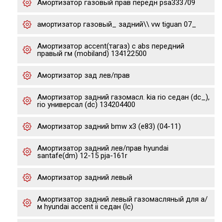
Амортизатор газовый прав передн psa333709
амортизатор газовый_ задний\\ vw tiguan 07_
Амортизатор accent(тагаз) с abs передний
правый гм (mobiland) 134122500
Амортизатор зад лев/прав
Амортизатор задний газомасл. kia rio седан (dc_),
rio универсал (dc) 134204400
Амортизатор задний bmw x3 (e83) (04-11)
Амортизатор задний лев/прав hyundai
santafe(dm) 12-15 pja-161r
Амортизатор задний левый
Амортизатор задний левый газомасляный для а/
м hyundai accent ii седан (lc)