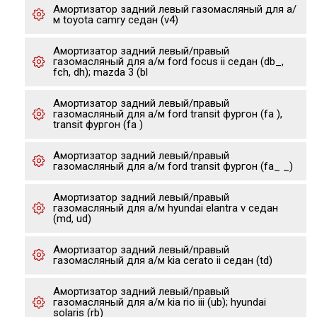
Амортизатор задний левый газомасляный для а/
м toyota camry седан (v4)
Амортизатор задний левый/правый
газомасляный для а/м ford focus ii седан (db_,
fch, dh); mazda 3 (bl
Амортизатор задний левый/правый
газомасляный для а/м ford transit фургон (fa ),
transit фургон (fa )
Амортизатор задний левый/правый
газомасляный для а/м ford transit фургон (fa_ _)
Амортизатор задний левый/правый
газомасляный для а/м hyundai elantra v седан
(md, ud)
Амортизатор задний левый/правый
газомасляный для а/м kia cerato ii седан (td)
Амортизатор задний левый/правый
газомасляный для а/м kia rio iii (ub); hyundai
solaris (rb)