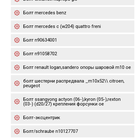
Болт mercedes benz
Болт mercedes c (w204) quattro freni
Болт n90634001
Болт n91058702
Болт renault logan,sandero опоры шаровой m10 oe
болт шестерни распредвала _m10x52\\ citroen,
peugeot
Болт ssangyong actyon (06-),kyron (05-),rexton
(03-) (d20/27) крепления форсунки oe
Болт-эксцентрик
Болт/schraube n10127707