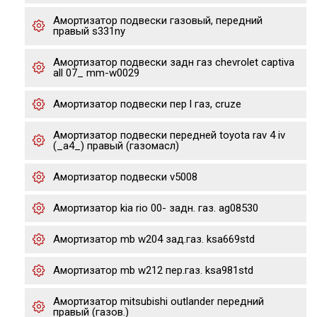
Амортизатор подвески газовый, передний
правый s331ny
Амортизатор подвески задн газ chevrolet captiva
all 07_ mm-w0029
Амортизатор подвески пер l газ, cruze
Амортизатор подвески передней toyota rav 4 iv
(_a4_) правый (газомасл)
Амортизатор подвески v5008
Амортизатор kia rio 00- задн. газ. ag08530
Амортизатор mb w204 зад.газ. ksa669std
Амортизатор mb w212 пер.газ. ksa981std
Амортизатор mitsubishi outlander передний
правый (газов.)