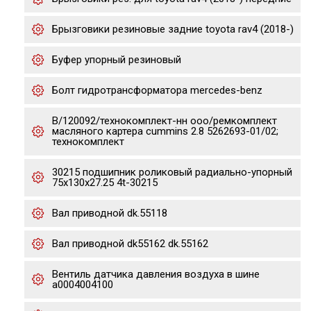
Брызговики резиновые задние toyota rav4 (2018-)
Буфер упорный резиновый
Бoлт гидpотрансфоpматора mеrcеdеs-bеnz
В/120092/технокомплект-нн ооо/ремкомплект
масляного картера сummins 2.8 5262693-01/02;
технокомплект
30215 подшипник роликовый радиально-упорный
75x130x27.25 4t-30215
Вал приводной dk.55118
Вал приводной dk55162 dk.55162
Вентиль датчика давления воздуха в шине
a0004004100