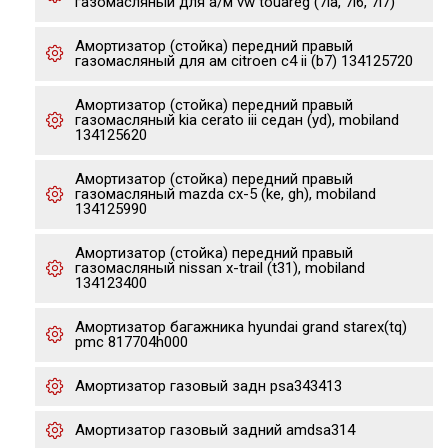
газомасляный для а/м vw touareg (7la, 7l6, 7l7)
Амортизатор (стойка) передний правый
газомасляный для ам citroen c4 ii (b7) 134125720
Амортизатор (стойка) передний правый
газомасляный kia cerato iii седан (yd), mobiland
134125620
Амортизатор (стойка) передний правый
газомасляный mazda cx-5 (ke, gh), mobiland
134125990
Амортизатор (стойка) передний правый
газомасляный nissan x-trail (t31), mobiland
134123400
Амортизатор багажника hyundai grand starex(tq)
pmc 817704h000
Амортизатор газовый задн psa343413
Амортизатор газовый задний amdsa314