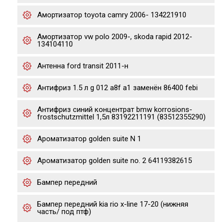
Амортизатор toyota camry 2006- 134221910
Амортизатор vw polo 2009-, skoda rapid 2012-
134104110
Антенна ford transit 2011-н
Антифриз 1.5 л g 012 a8f a1 заменён 86400 febi
Антифриз синий концентрат bmw korrosions-
frostschutzmittel 1,5л 83192211191 (83512355290)
Ароматизатор golden suite N 1
Ароматизатор golden suite no. 2 64119382615
Бампер передний
Бампер передний kia rio x-line 17-20 (нижняя
часть/ под птф)