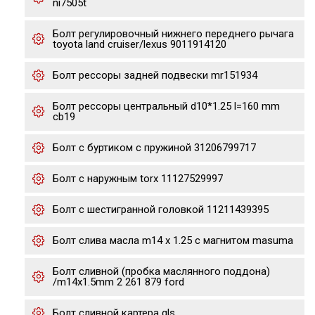
ni7505t
Болт регулировочный нижнего переднего рычага
toyota land cruiser/lexus 9011914120
Болт рессоры задней подвески mr151934
Болт рессоры центральный d10*1.25 l=160 mm
cb19
Болт с буртиком с пружиной 31206799717
Болт с наружным torx 11127529997
Болт с шестигранной головкой 11211439395
Болт слива масла m14 x 1.25 с магнитом masuma
Болт сливной (пробка маслянного поддона)
/m14x1.5mm 2 261 879 ford
Болт сливной картера gls