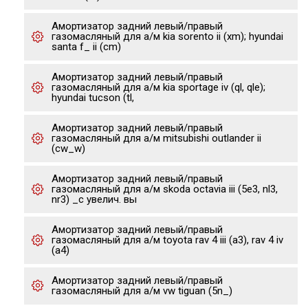
Амортизатор задний левый/правый
газомасляный для а/м kia sorento ii (xm); hyundai
santa f_ ii (cm)
Амортизатор задний левый/правый
газомасляный для а/м kia sportage iv (ql, qle);
hyundai tucson (tl,
Амортизатор задний левый/правый
газомасляный для а/м mitsubishi outlander ii
(cw_w)
Амортизатор задний левый/правый
газомасляный для а/м skoda octavia iii (5e3, nl3,
nr3) _с увелич. вы
Амортизатор задний левый/правый
газомасляный для а/м toyota rav 4 iii (a3), rav 4 iv
(a4)
Амортизатор задний левый/правый
газомасляный для а/м vw tiguan (5n_)