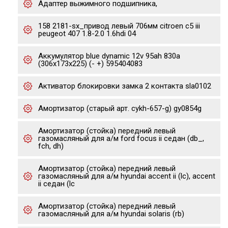
Адаптер выжимного подшипника,
158 2181-sx_привод левый 706мм citroen c5 iii
peugeot 407 1.8-2.0 1.6hdi 04
Аккумулятор blue dynamic 12v 95ah 830а
(306x173x225) (- +) 595404083
Активатор блокировки замка 2 контакта sla0102
Амортизатор (старый арт. cykh-657-g) gy0854g
Амортизатор (стойка) передний левый
газомасляный для а/м ford focus ii седан (db_,
fch, dh)
Амортизатор (стойка) передний левый
газомасляный для а/м hyundai accent ii (lc), accent
ii седан (lc
Амортизатор (стойка) передний левый
газомасляный для а/м hyundai solaris (rb)