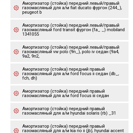
Амортизатор (стойка) передний левый/правый
газомасляный для а/м fiat ducato фургон (244_),
peugeot b
Амортизатор (стойка) передний левый/правый
газомасляный ford transit фургон (fa_ _) mobiland
1341055
Амортизатор (стойка) передний левый/правый
газомасляный vw polo (9n_), polo iv седан (9a4,
9a2, 9n2,
Амортизатор (стойка) передний правый
газомасляный для а/м ford focus ii седан (db_,
fch, dh)
Амортизатор (стойка) передний правый
газомасляный для а/м ford focus iii седан
Амортизатор (стойка) передний правый
газомасляный для а/м hyundai solaris (rb) _31
Амортизатор (стойка) передний правый
газомасляный для а/м kia rio ii (jb); hyundai accent