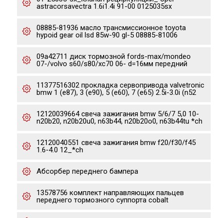
astracorsavectra 1.6i1.4i 91-00 0125035sx
08885-81936 масло тpансмиссионное toyota
hypoid gear oil lsd 85w-90 gl-5 08885-81006
09a42711 диск тормозной fords-max/mondeo
07-/volvo s60/s80/xc70 06- d=16мм передний
11377516302 прокладка сервопривода valvetronic
bmw 1 (e87), 3 (e90), 5 (e60), 7 (e65) 2.5i-3.0i (n52
12120039664 свеча зажигания bmw 5/6/7 5,0 10-
n20b20, n20b20u0, n63b44, n20b20o0, n63b44tu *ch
12120040551 свеча зажигания bmw f20/f30/f45
1.6-4.0 12_*ch
Абсорбер переднего бампера
13578756 комплект направляющих пальцев
переднего тормозного суппорта cobalt