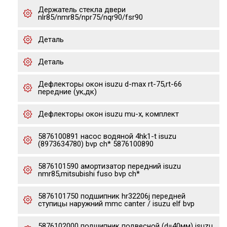
Держатель стекла двери
nlr85/nmr85/npr75/nqr90/fsr90
Деталь
Деталь
Дефлекторы окон isuzu d-max rt-75,rt-66
передние (ук,дк)
Дефлекторы окон isuzu mu-x, комплект
5876100891 насос водяной 4hk1-t isuzu
(8973634780) bvp ch* 5876100890
5876101590 амортизатор передний isuzu
nmr85,mitsubishi fuso bvp ch*
5876101750 подшипник hr32206j передней
ступицы наружний mmc canter / isuzu elf bvp
5876102000 подшипник подвесной (d=40мм) isuzu