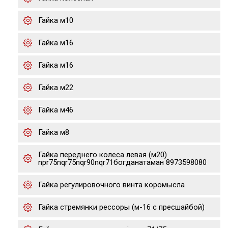
Гайка м10
Гайка м16
Гайка м16
Гайка м22
Гайка м46
Гайка м8
Гайка переднего колеса левая (м20)
npr75nqr75nqr90nqr71богданатаман 8973598080
Гайка регулировочного винта коромысла
Гайка стремянки рессоры (м-16 с пресшайбой)