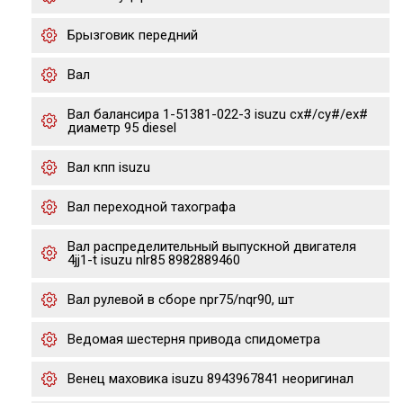
Брызговик передний
Вал
Вал балансира 1-51381-022-3 isuzu cx#/cy#/ex#
диаметр 95 diesel
Вал кпп isuzu
Вал переходной тахографа
Вал распределительный выпускной двигателя
4jj1-t isuzu nlr85 8982889460
Вал рулевой в сборе npr75/nqr90, шт
Ведомая шестерня привода спидометра
Венец маховика isuzu 8943967841 неоригинал