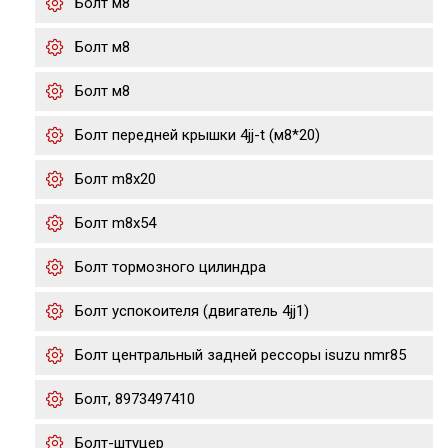
Болт м8
Болт м8
Болт м8
Болт передней крышки 4jj-t (м8*20)
Болт m8x20
Болт m8x54
Болт тормозного цилиндра
Болт успокоителя (двигатель 4jj1)
Болт центральный задней рессоры isuzu nmr85
Болт, 8973497410
Болт-штуцер