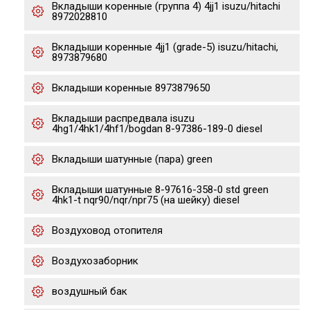
Вкладыши коренные (группа 4) 4jj1 isuzu/hitachi
8972028810
Вкладыши коренные 4jj1 (grade-5) isuzu/hitachi,
8973879680
Вкладыши коренные 8973879650
Вкладыши распредвала isuzu
4hg1/4hk1/4hf1/bogdan 8-97386-189-0 diesel
Вкладыши шатунные (пара) green
Вкладыши шатунные 8-97616-358-0 std green
4hk1-t nqr90/nqr/npr75 (на шейку) diesel
Воздуховод отопителя
Воздухозаборник
воздушный бак