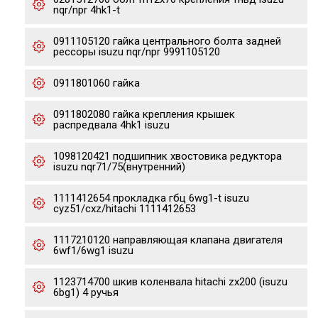
nqr/npr 4hk1-t
0911105120 гайка центрального болта задней
рессоры isuzu nqr/npr 9991105120
0911801060 гайка
0911802080 гайка крепления крышек
распредвала 4hk1 isuzu
1098120421 подшипник хвостовика редуктора
isuzu nqr71/75(внутренний)
1111412654 прокладка гбц 6wg1-t isuzu
cyz51/cxz/hitachi 1111412653
1117210120 направляющая клапана двигателя
6wf1/6wg1 isuzu
1123714700 шкив коленвала hitachi zx200 (isuzu
6bg1) 4 ручья