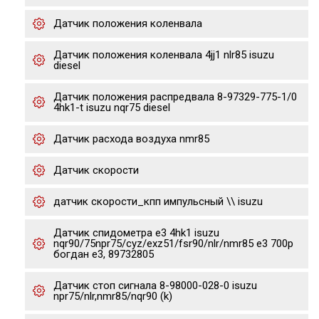
Датчик положения коленвала
Датчик положения коленвала 4jj1 nlr85 isuzu
diesel
Датчик положения распредвала 8-97329-775-1/0
4hk1-t isuzu nqr75 diesel
Датчик расхода воздуха nmr85
Датчик скорости
датчик скорости_кпп импульсный \\ isuzu
Датчик спидометра е3 4hk1 isuzu
nqr90/75npr75/cyz/exz51/fsr90/nlr/nmr85 e3 700p
богдан е3, 89732805
Датчик стоп сигнала 8-98000-028-0 isuzu
npr75/nlr,nmr85/nqr90 (k)