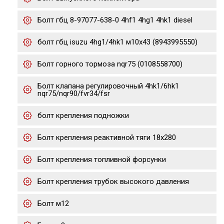
Болт гбц 8-97077-638-0 4hf1 4hg1 4hk1 diesel
болт гбц isuzu 4hg1/4hk1 м10х43 (8943995550)
Болт горного тормоза nqr75 (0108558700)
Болт клапана регулировочный 4hk1/6hk1
nqr75/nqr90/fvr34/fsr
болт крепления подножки
Болт крепления реактивной тяги 18x280
Болт крепления топливной форсунки
Болт крепления трубок высокого давления
Болт м12