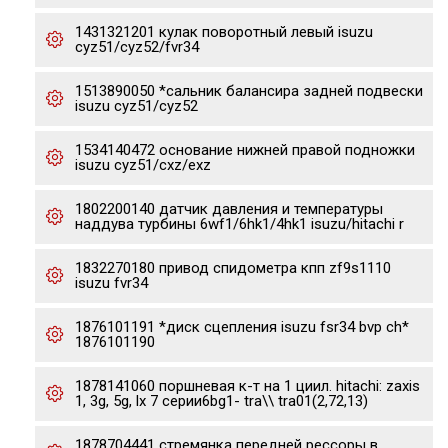
1431321201 кулак поворотный левый isuzu
cyz51/cyz52/fvr34
1513890050 *сальник балансира задней подвески
isuzu cyz51/cyz52
1534140472 основание нижней правой подножки
isuzu cyz51/cxz/exz
1802200140 датчик давления и температуры
наддува турбины 6wf1/6hk1/4hk1 isuzu/hitachi r
1832270180 привод спидометра кпп zf9s1110
isuzu fvr34
1876101191 *диск сцепления isuzu fsr34 bvp ch*
1876101190
1878141060 поршневая к-т на 1 циил. hitachi: zaxis
1, 3g, 5g, lx 7 серии6bg1- tra\\ tra01(2,72,13)
1878704441 стремянка передней рессоры в