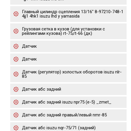
Главный цилиндр сцепления 13/16" 8-97210-748-1
4jj1 4hk1 isuzu lhd y yamasida
Грузовая сетка в кузов (для установки с
рейлингами кузова) rt-75,rt-66 (дк)
Датчик
Датчик
Датчик (регулятор) холостых оборотов isuzu nlr-
85
Датчик абс задний
Датчик абс задний isuzu npr75 (е-5) _zmet_
Датчик абс задний правый/левый nmr-85
Датчик абс isuzu nqr-75/71 (задний)