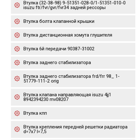
Втулка (32-38-98) 9-51351-028-0/1-51351-010-0
isuzu ftr/fvr/gvr/fvr34 задней рессоры
Втулка болта клапанной крышки
Втулка дистанционная хомута глушителя
Втулка 6й передачи 90387-31002
Втулка заднего стабилизатора
Втулка заднего стабилизатора frd/frr 98_ 1-
51779-111-2 orig
Втулка клапана направляющая isuzu 4jj1
8942394230 mv08207
Втулка кпп
Втулка крепления передней решетки радиатора
d=7x7 l=7,5