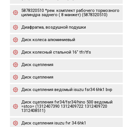
5878320510 *рем. комплект рабочего тормозного
цилиндра заднего ( 8 манжет) (5878320510)
Диафрагма, воздушной подушки
Диск колеса алюминиевый
Диск колесный стальной 16" tfr/tfs
Диск сцепления
Диск сцепления
Диск сцепления ведомый isuzu fsr34 6hk1 bvp
Диск сцепления fvr34/fsr34/hino 500 ведомый
=stco= (1312407390 1312409722 1312409720
1312408511)
Диск сцепления isuzu fvr 34 6hk1