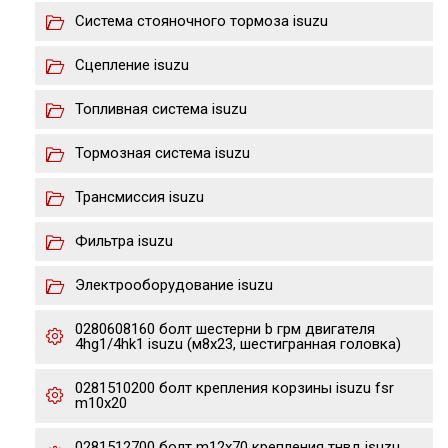
Система стояночного тормоза isuzu
Сцепление isuzu
Топливная система isuzu
Тормозная система isuzu
Трансмиссия isuzu
Фильтра isuzu
Электрооборудование isuzu
0280608160 болт шестерни b грм двигателя
4hg1/4hk1 isuzu (м8х23, шестигранная головка)
0281510200 болт крепления корзины isuzu fsr
m10x20
0281512700 болт m12x70 крепления тнвд isuzu