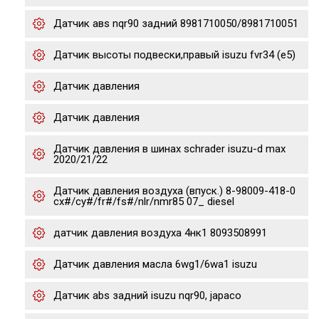
Датчик авs nqr90 задний 8981710050/8981710051
Датчик высоты подвески,правый isuzu fvr34 (e5)
Датчик давления
Датчик давления
Датчик давления в шинах schrader isuzu-d max
2020/21/22
Датчик давления воздуха (впуск.) 8-98009-418-0
cx#/cy#/fr#/fs#/nlr/nmr85 07_ diesel
датчик давления воздуха 4нк1 8093508991
Датчик давления масла 6wg1/6wa1 isuzu
Датчик abs задний isuzu nqr90, japaco