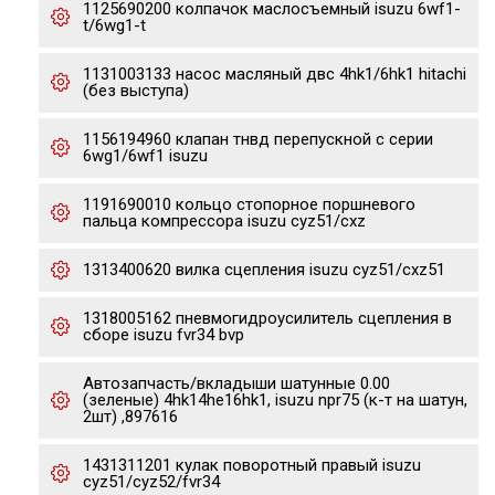
1125690200 колпачок маслосъемный isuzu 6wf1-
t/6wg1-t
1131003133 насос масляный двс 4hk1/6hk1 hitachi
(без выступа)
1156194960 клапан тнвд перепускной с серии
6wg1/6wf1 isuzu
1191690010 кольцо стопорное поршневого
пальца компрессора isuzu cyz51/cxz
1313400620 вилка сцепления isuzu cyz51/cxz51
1318005162 пневмогидроусилитель сцепления в
сборе isuzu fvr34 bvp
Автозапчасть/вкладыши шатунные 0.00
(зеленые) 4hk14he16hk1, isuzu npr75 (к-т на шатун,
2шт) ,897616
1431311201 кулак поворотный правый isuzu
cyz51/cyz52/fvr34