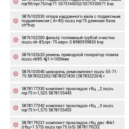
nqr90/npr75/nqr71 5375160052/5375100071 bvp
5876102030 опора карданного вала с подвесным
подшипником ( d=45) isuzu nqr75 длинная база
ch*bvp
5876102200 фильтр топливный грубой очистки
isuzu nlr-85,npr-75 евро-3 8980959830 bvp
5876102620 ремень приводной генератор-помпа
isuzu nlr85 4jj1 l=1006мм
5876103040 шкворень ремкомплект isuzu 55-71-
75 5878322202/5878321830 (5878322204) r
5878177330 комплект прокладок гбц _2 isuzu
nqr75 t=1,525 5878155443
5878177342 комплект прокладок гбц _3 isuzu
nqr75 t=1,575 5878155453
5878179231 комплект прокладок гбц двс 4hk1
(гбц=1.575) isuzu npr75 (e5) 5878179232