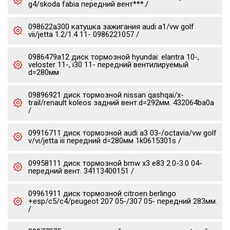
g4/skoda fabia передний вент***./
098622a300 катушка зажигания audi a1/vw golf
vii/jetta 1.2/1.4 11- 0986221057 /
0986479a12 диск тормозной hyundai: elantra 10-,
veloster 11-, i30 11- передний вентилируемый
d=280мм
09896921 диск тормозной nissan qashqai/x-
trail/renault koleos задний вент.d=292мм. 432064ba0a
/
09916711 диск тормозной audi a3 03-/octavia/vw golf
v/vi/jetta iii передний d=280мм 1k0615301s /
09958111 диск тормозной bmw x3 e83 2.0-3.0 04-
передний вент. 34113400151 /
09961911 диск тормозной citroen berlingo
+esp/c5/c4/peugeot 207 05-/307 05- передний 283мм.
/