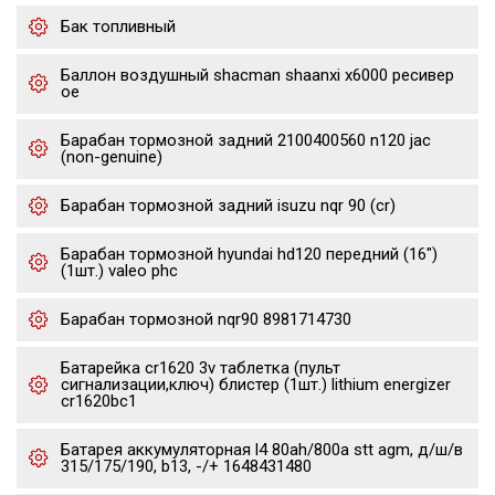
Бак топливный
Баллон воздушный shacman shaanxi x6000 ресивер
oe
Барабан тормозной задний 2100400560 n120 jac
(non-genuine)
Барабан тормозной задний isuzu nqr 90 (cr)
Барабан тормозной hyundai hd120 передний (16")
(1шт.) valeo phc
Барабан тормозной nqr90 8981714730
Батарейка cr1620 3v таблетка (пульт
сигнализации,ключ) блистер (1шт.) lithium energizer
cr1620bc1
Батарея аккумуляторная l4 80ah/800a stt agm, д/ш/в
315/175/190, b13, -/+ 1648431480