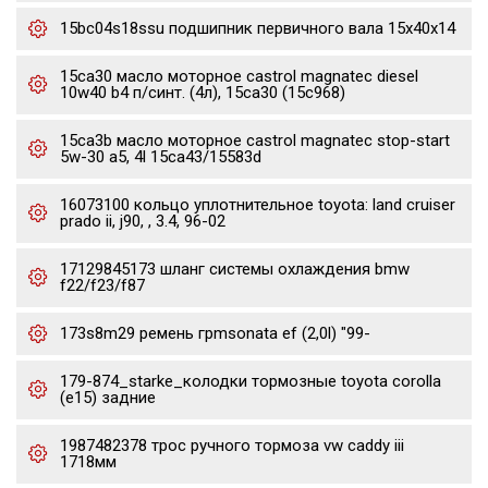
15bc04s18ssu подшипник первичного вала 15x40x14
15ca30 масло моторное castrol magnatec diesel
10w40 b4 п/синт. (4л), 15ca30 (15c968)
15ca3b масло моторное castrol magnatec stop-start
5w-30 a5, 4l 15ca43/15583d
16073100 кольцо уплотнительное toyota: land cruiser
prado ii, j90, , 3.4, 96-02
17129845173 шланг системы охлаждения bmw
f22/f23/f87
173s8m29 ремень грmsonata ef (2,0l) "99-
179-874_starke_колодки тормозные toyota corolla
(e15) задние
1987482378 трос ручного тормоза vw caddy iii
1718мм