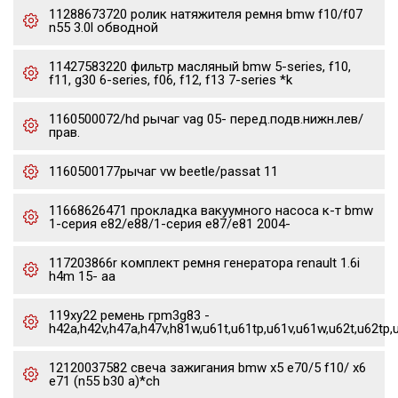
11288673720 ролик натяжителя ремня bmw f10/f07
n55 3.0l обводной
11427583220 фильтр масляный bmw 5-series, f10,
f11, g30 6-series, f06, f12, f13 7-series *k
1160500072/hd рычаг vag 05- перед.подв.нижн.лев/
прав.
1160500177рычаг vw beetle/passat 11
11668626471 прокладка вакуумного насоса к-т bmw
1-серия e82/e88/1-серия e87/e81 2004-
117203866r комплект ремня генератора renault 1.6i
h4m 15- aa
119xy22 ремень грm3g83 -
h42a,h42v,h47a,h47v,h81w,u61t,u61tp,u61v,u61w,u62t,u62tp,
12120037582 свеча зажигания bmw x5 e70/5 f10/ x6
e71 (n55 b30 a)*ch