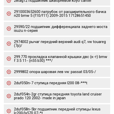
28tag12 подшипник шкворневой koyo canter
2910003652600 патрубок от расширительного бачка
n20 bmw 5 (f10/f11) 2009-2015 17128651450
29590/22 подшипник дифференциала заднего моста
isuzu n-серия
2974002 рычаг передний верхний audi q7, vw touareg
(7p)/
299.770 прокладка клапанной крышки двс (к-т) bmw
f 3.5 11- (n55 b30) ***/
2999802 опора шаровая лев vw: passat 03/05-/
2duf050n-7 ступица передняя l200 08-***t
2duf054n-2gr ступица передняя toyota land cruiser
prado 120 2002- made in japan
2duf058n-5br подшипник передней ступицы lexus
lc200/lx570 07-*t