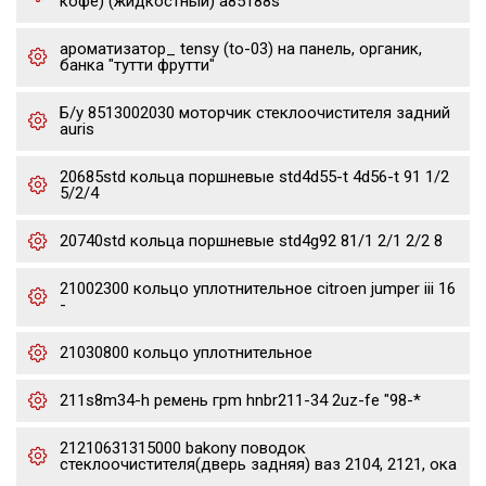
кофе) (жидкостный) a85188s
ароматизатор_ tensy (to-03) на панель, органик,
банка "тутти фрутти"
Б/у 8513002030 моторчик стеклоочистителя задний
auris
20685std кольца поршневые std4d55-t 4d56-t 91 1/2
5/2/4
20740std кольца поршневые std4g92 81/1 2/1 2/2 8
21002300 кольцо уплотнительное citroen jumper iii 16
-
21030800 кольцо уплотнительное
211s8m34-h ремень грm hnbr211-34 2uz-fe "98-*
21210631315000 bakony поводок
стеклоочистителя(дверь задняя) ваз 2104, 2121, ока