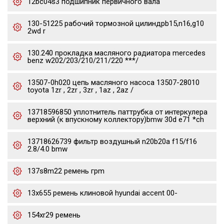
12bc04s3 подшипник первичного вала
130-51225 рабочий тормозной цилиндрb15,n16,g10
2wd r
130.240 прокладка масляного радиатора mercedes
benz w202/203/210/211/220 ***/
13507-0h020 цепь масляного насоса 13507-28010
toyota 1zr , 2zr , 3zr , 1az , 2az /
13718596850 уплотнитель паттрубка от интеркулера
верхний (к впускному коллектору)bmw 30d e71 *ch
13718626739 фильтр воздушный n20b20a f15/f16
2.8/4.0 bmw
137s8m22 ремень грm
13x655 ремень клиновой hyundai accent 00-
154xr29 ремень