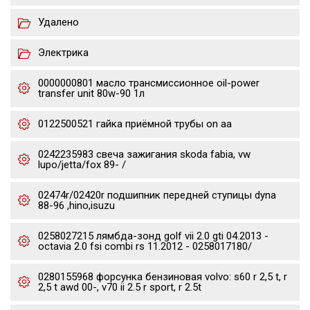
Удалено
Электрика
0000000801 масло трансмиссионное oil-power
transfer unit 80w-90 1л
0122500521 гайка приёмной трубы on aa
0242235983 свеча зажигания skoda fabia, vw
lupo/jetta/fox 89- /
02474r/02420r подшипник передней ступицы dyna
88-96 ,hino,isuzu
0258027215 лямбда-зонд golf vii 2.0 gti 04.2013 -
octavia 2.0 fsi combi rs 11.2012 - 0258017180/
0280155968 форсунка бензиновая volvo: s60 r 2,5 t, r
2,5 t awd 00-, v70 ii 2.5 r sport, r 2.5t