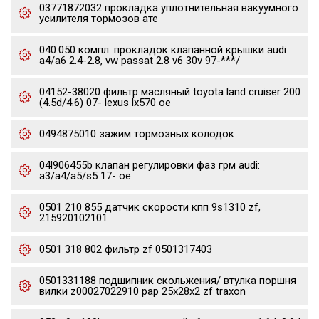
03771872032 прокладка уплотнительная вакуумного
усилителя тормозов ате
040.050 компл. прокладок клапанной крышки audi
a4/a6 2.4-2.8, vw passat 2.8 v6 30v 97-***/
04152-38020 фильтр масляный toyota land cruiser 200
(4.5d/4.6) 07- lexus lx570 oe
0494875010 зажим тормозных колодок
04l906455b клапан регулировки фаз грм audi:
a3/a4/a5/s5 17- oe
0501 210 855 датчик скорости кпп 9s1310 zf,
215920102101
0501 318 802 фильтр zf 0501317403
0501331188 подшипник скольжения/ втулка поршня
вилки z00027022910 pap 25x28x2 zf traxon