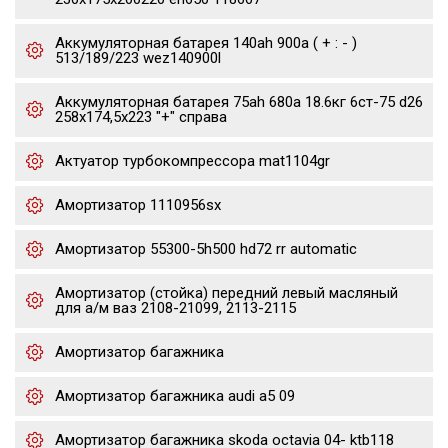
Аккумуляторная батарея 140ah 900a ( + : - )
513/189/223 wez140900l
Аккумуляторная батарея 75ah 680a 18.6кг 6ст-75 d26
258x174,5x223 "+" справа
Актуатор турбокомпрессора mat1104gr
Амортизатор 1110956sx
Амортизатор 55300-5h500 hd72 rr automatic
Амортизатор (стойка) передний левый масляный
для а/м ваз 2108-21099, 2113-2115
Амортизатор багажника
Амортизатор багажника audi a5 09
Амортизатор багажника skoda octavia 04- ktb118