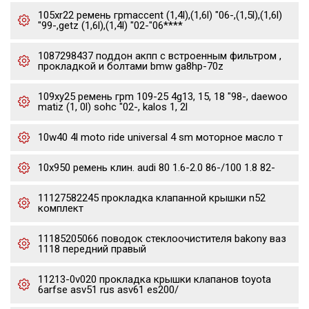
105xr22 ремень грmaccent (1,4l),(1,6l) "06-,(1,5l),(1,6l)
"99-,getz (1,6l),(1,4l) "02-"06****
1087298437 поддон акпп с встроенным фильтром ,
прокладкой и болтами bmw ga8hp-70z
109xy25 ремень грm 109-25 4g13, 15, 18 "98-, daewoo
matiz (1, 0l) sohc "02-, kalos 1, 2l
10w40 4l moto ride universal 4 sm моторное масло т
10x950 ремень клин. audi 80 1.6-2.0 86-/100 1.8 82-
11127582245 прокладка клапанной крышки n52
комплект
11185205066 поводок стеклоочистителя bakony ваз
1118 передний правый
11213-0v020 прокладка крышки клапанов toyota
6arfse asv51 rus asv61 es200/