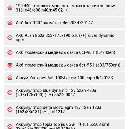
199.440 комплект маслосъемных колпачков bmw
316i e46/e90 n40/n45 02- /
Акб 6ст-100 "аком" п.п. 4607034730147
Акб 95ah 850a 353x175x190 о.п. (-+) silver dynamic
agm
Акб тюменский медведь ca/ca 6ct-90.1 (l5/740en)
Акб тюменский медведь ca/ca 6ct-95.1 (d33/750en))
Аккум. батарея 6ct-100vl аком 100 евро lk420133
Аккумулятор blue dynamic 12v 52ah 470a
(207x175x190) (- +) 552400047
Аккумулятор delta мото agm 12v 12ah 180a
(152x88x131) (+ -) ct1212
Аккумулятор topla top jis 65 ач r+ (0) 56568 smf
230x175x200220 en650 118667