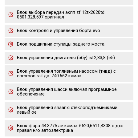
Блок выбора передач акпп zf 12tx2620td
0501.328.597 оригинал
Блок контроля и управления борта evo
Блок подшипник ступицы заднего моста
Блок управления двигателя (эбу) isf2,83,8 (е5)
Блок управления топливным насосом (тнвд) с
common rail дв. 740.662 камаз
Блок управления шасси включая программное
обеспечение
Блок управления shaanxi стеклоподъемниками
левый oe
Блок-фара 44.3775 ae камаз-6520,6511,4308 с дхо
правая н/о автоэлектрика