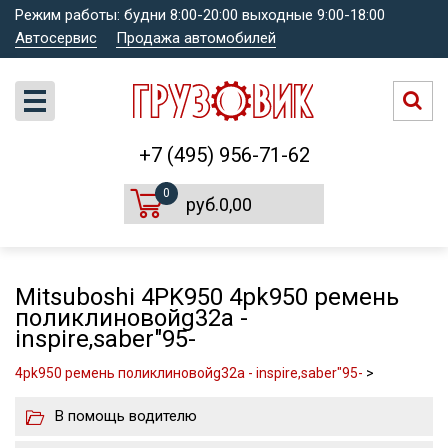
Режим работы: будни 8:00-20:00 выходные 9:00-18:00
Автосервис
Продажа автомобилей
+7 (495) 956-71-62
0
руб.0,00
Mitsuboshi 4PK950 4pk950 ремень
поликлиновойg32a -
inspire,saber"95-
4pk950 ремень поликлиновойg32a - inspire,saber"95-
>
В помощь водителю