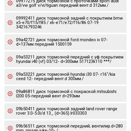
09977275 диск тормозной c проточками sport audi
a3/vw golf v/vi/tiguan передний вент.d 312мм./
09992411 диск тормозной задний с покрытием bmw
x5-e70/f15/f85 / x6-e71/e72/f16/86 07-19
34216793246
09a42721 диск тормозной ford mondeo iv 07-
d=137мм передний 1500159
09a53211 диск тормозной передний с уф покрытием
hyundai i40 (vf) 03/12- d=300мм 517123k110 ***/
09a53221 диск тормозной hyundai i30 07- r16"/kia
ceed 12- передний вент.d 300мм./
09a86811 диск тормозной с покраской mitsubishi
l200 05-передний вент d=293мм
09b50411 диск тормозной задний land rover range
rover 3.0-5.0i/d 13_ (d=365) lr033303
09b56511 диск тормозной передний, вентилир.d=280
mm. nissan juke-10- /