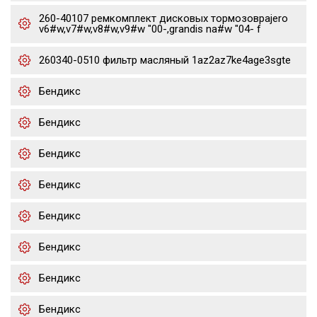
260-40107 ремкомплект дисковых тормозовpajero
v6#w,v7#w,v8#w,v9#w "00-,grandis na#w "04- f
260340-0510 фильтр масляный 1az2az7ke4age3sgte
Бендикс
Бендикс
Бендикс
Бендикс
Бендикс
Бендикс
Бендикс
Бендикс