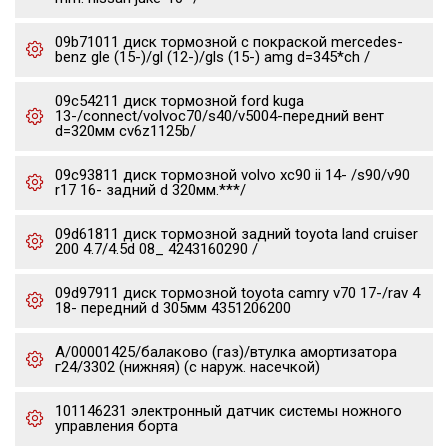
09b71011 диск тормозной с покраской mercedes-
benz gle (15-)/gl (12-)/gls (15-) amg d=345*ch /
09c54211 диск тормозной ford kuga
13-/connect/volvoc70/s40/v5004-передний вент
d=320мм cv6z1125b/
09c93811 диск тормозной volvo xc90 ii 14- /s90/v90
r17 16- задний d 320мм.***/
09d61811 диск тормозной задний toyota land cruiser
200 4.7/4.5d 08_ 4243160290 /
09d97911 диск тормозной toyota camry v70 17-/rav 4
18- передний d 305мм 4351206200
А/00001425/балаково (газ)/втулка амортизатора
г24/3302 (нижняя) (с наруж. насечкой)
101146231 электронный датчик системы ножного
управления борта