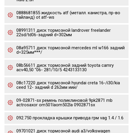
0888681855 жидкость atf (металл. канистра, пр-во
тайланд) ot atf-ws
08991311 диск тормозной landrover freelander
22sd/td06-задний d=302мм
08a95711 диск тормозной mercedes ml w166 задний
d=325мм***/
08b56611 диск тормозной задний toyota camry
acv40,50 "06- 281/10/5 4243133130
08c17220 диск тормозной hyundai creta 16-/i30/kia
ceed 12- задний d 262мм иии/
09-02871-sx ремень поликлиновой 9pk2871 mb
actrosaxor om501laom502la 0902871sx
092.750 прокладка крышки привода грм vag 1.4 / 1.6
09701021 диск тормозной audi a3/volkswagen