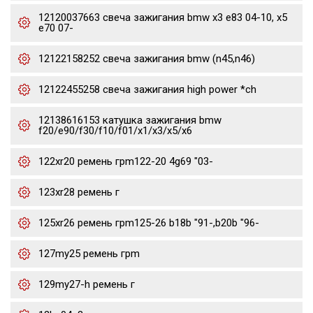
12120037663 свеча зажигания bmw x3 e83 04-10, x5
e70 07-
12122158252 свеча зажигания bmw (n45,n46)
12122455258 свеча зажигания high power *ch
12138616153 катушка зажигания bmw
f20/e90/f30/f10/f01/x1/x3/x5/x6
122xr20 ремень грm122-20 4g69 "03-
123xr28 ремень г
125xr26 ремень грm125-26 b18b "91-,b20b "96-
127my25 ремень грm
129my27-h ремень г