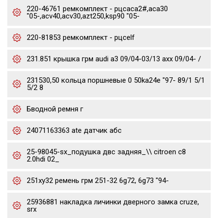
220-46761 ремкомплект - рцсaca2#,aca30
"05-,acv40,acv30,azt250,ksp90 "05-
220-81853 ремкомплект - рцсelf
231.851 крышка грм audi a3 09/04-03/13 axx 09/04- /
231530,50 кольца поршневые 0 50ka24e "97- 89/1 5/1
5/2 8
Бводной ремня г
24071163363 ate датчик абс
25-98045-sx_подушка двс задняя_\\ citroen c8
2.0hdi 02_
251xy32 ремень грм 251-32 6g72, 6g73 "94-
25936881 накладка личинки дверного замка cruze,
srx