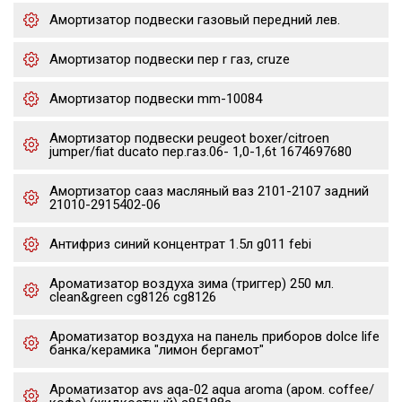
Амортизатор подвески газовый передний лев.
Амортизатор подвески пер r газ, cruze
Амортизатор подвески mm-10084
Амортизатор подвески peugeot boxer/citroen
jumper/fiat ducato пер.газ.06- 1,0-1,6t 1674697680
Амортизатор сааз масляный ваз 2101-2107 задний
21010-2915402-06
Антифриз синий концентрат 1.5л g011 febi
Ароматизатор воздуха зима (триггер) 250 мл.
clean&green cg8126 cg8126
Ароматизатор воздуха на панель приборов dolce life
банка/керамика "лимон бергамот"
Ароматизатор avs aqa-02 aqua aroma (аром. coffee/