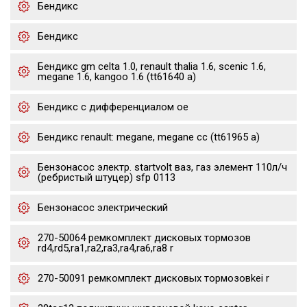
Бендикс
Бендикс
Бендикс gm celta 1.0, renault thalia 1.6, scenic 1.6,
megane 1.6, kangoo 1.6 (tt61640 a)
Бендикс с дифференциалом oe
Бендикс renault: megane, megane cc (tt61965 a)
Бензонасос электр. startvolt ваз, газ элемент 110л/ч
(ребристый штуцер) sfp 0113
Бензонасос электрический
270-50064 ремкомплект дисковых тормозов
rd4,rd5,ra1,ra2,ra3,ra4,ra6,ra8 r
270-50091 ремкомплект дисковых тормозовkei r