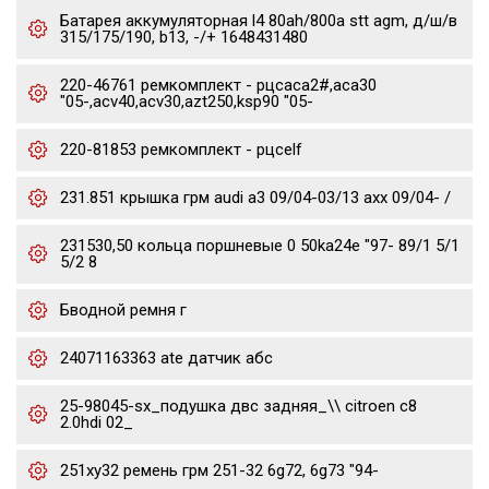
Батарея аккумуляторная l4 80ah/800a stt agm, д/ш/в
315/175/190, b13, -/+ 1648431480
220-46761 ремкомплект - рцсaca2#,aca30
"05-,acv40,acv30,azt250,ksp90 "05-
220-81853 ремкомплект - рцсelf
231.851 крышка грм audi a3 09/04-03/13 axx 09/04- /
231530,50 кольца поршневые 0 50ka24e "97- 89/1 5/1
5/2 8
Бводной ремня г
24071163363 ate датчик абс
25-98045-sx_подушка двс задняя_\\ citroen c8
2.0hdi 02_
251xy32 ремень грм 251-32 6g72, 6g73 "94-