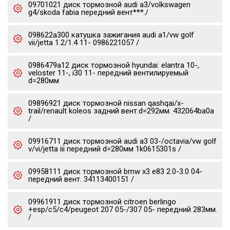
09701021 диск тормозной audi a3/volkswagen
g4/skoda fabia передний вент***./
098622a300 катушка зажигания audi a1/vw golf
vii/jetta 1.2/1.4 11- 0986221057 /
0986479a12 диск тормозной hyundai: elantra 10-,
veloster 11-, i30 11- передний вентилируемый
d=280мм
09896921 диск тормозной nissan qashqai/x-
trail/renault koleos задний вент.d=292мм. 432064ba0a
/
09916711 диск тормозной audi a3 03-/octavia/vw golf
v/vi/jetta iii передний d=280мм 1k0615301s /
09958111 диск тормозной bmw x3 e83 2.0-3.0 04-
передний вент. 34113400151 /
09961911 диск тормозной citroen berlingo
+esp/c5/c4/peugeot 207 05-/307 05- передний 283мм.
/