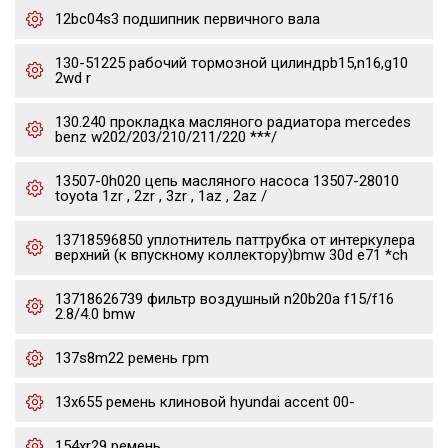
12bc04s3 подшипник первичного вала
130-51225 рабочий тормозной цилиндрb15,n16,g10
2wd r
130.240 прокладка масляного радиатора mercedes
benz w202/203/210/211/220 ***/
13507-0h020 цепь масляного насоса 13507-28010
toyota 1zr , 2zr , 3zr , 1az , 2az /
13718596850 уплотнитель паттрубка от интеркулера
верхний (к впускному коллектору)bmw 30d e71 *ch
13718626739 фильтр воздушный n20b20a f15/f16
2.8/4.0 bmw
137s8m22 ремень грm
13x655 ремень клиновой hyundai accent 00-
154xr29 ремень