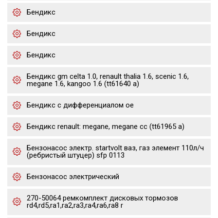
Бендикс
Бендикс
Бендикс
Бендикс gm celta 1.0, renault thalia 1.6, scenic 1.6,
megane 1.6, kangoo 1.6 (tt61640 a)
Бендикс с дифференциалом oe
Бендикс renault: megane, megane cc (tt61965 a)
Бензонасос электр. startvolt ваз, газ элемент 110л/ч
(ребристый штуцер) sfp 0113
Бензонасос электрический
270-50064 ремкомплект дисковых тормозов
rd4,rd5,ra1,ra2,ra3,ra4,ra6,ra8 r