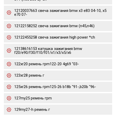
12120037663 свеча зажигания bmw x3 e83 04-10, x5
e70 07-
12122158252 свеча зажигания bmw (n45,n46)
12122455258 свеча зажигания high power *ch
12138616153 катушка зажигания bmw
f20/e90/f30/f10/f01/x1/x3/x5/x6
122xr20 ремень грm122-20 4g69 "03-
123xr28 ремень г
125xr26 ремень грm125-26 b18b "91-,b20b "96-
127my25 ремень грm
129my27-h ремень г