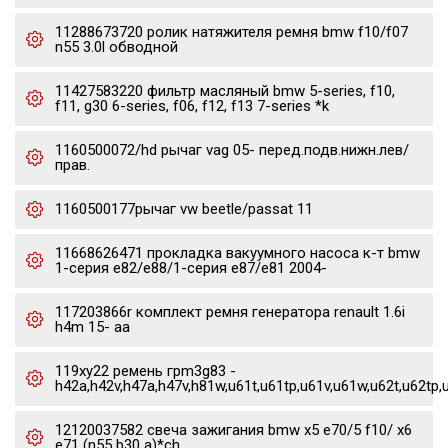
11288673720 ролик натяжителя ремня bmw f10/f07
n55 3.0l обводной
11427583220 фильтр масляный bmw 5-series, f10,
f11, g30 6-series, f06, f12, f13 7-series *k
1160500072/hd рычаг vag 05- перед.подв.нижн.лев/
прав.
1160500177рычаг vw beetle/passat 11
11668626471 прокладка вакуумного насоса к-т bmw
1-серия e82/e88/1-серия e87/e81 2004-
117203866r комплект ремня генератора renault 1.6i
h4m 15- aa
119xy22 ремень грm3g83 -
h42a,h42v,h47a,h47v,h81w,u61t,u61tp,u61v,u61w,u62t,u62tp,
12120037582 свеча зажигания bmw x5 e70/5 f10/ x6
e71 (n55 b30 a)*ch