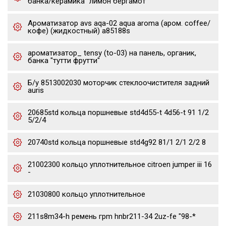
банка/керамика "лимон бергамот"
Ароматизатор avs aqa-02 aqua aroma (аром. coffee/
кофе) (жидкостный) a85188s
ароматизатор_ tensy (to-03) на панель, органик,
банка "тутти фрутти"
Б/у 8513002030 моторчик стеклоочистителя задний
auris
20685std кольца поршневые std4d55-t 4d56-t 91 1/2
5/2/4
20740std кольца поршневые std4g92 81/1 2/1 2/2 8
21002300 кольцо уплотнительное citroen jumper iii 16
-
21030800 кольцо уплотнительное
211s8m34-h ремень грm hnbr211-34 2uz-fe "98-*