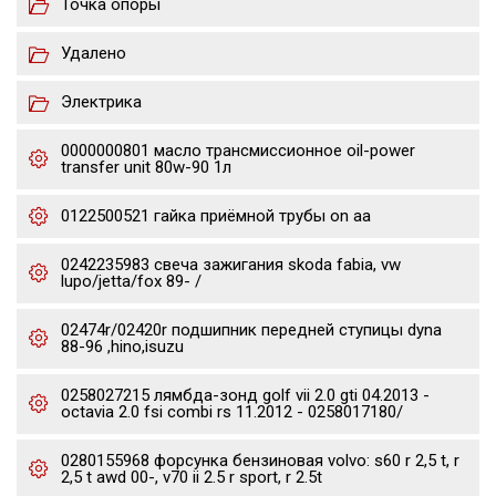
Точка опоры
Удалено
Электрика
0000000801 масло трансмиссионное oil-power
transfer unit 80w-90 1л
0122500521 гайка приёмной трубы on aa
0242235983 свеча зажигания skoda fabia, vw
lupo/jetta/fox 89- /
02474r/02420r подшипник передней ступицы dyna
88-96 ,hino,isuzu
0258027215 лямбда-зонд golf vii 2.0 gti 04.2013 -
octavia 2.0 fsi combi rs 11.2012 - 0258017180/
0280155968 форсунка бензиновая volvo: s60 r 2,5 t, r
2,5 t awd 00-, v70 ii 2.5 r sport, r 2.5t