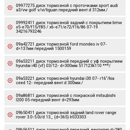
09977275 диск тормозной c проточками sport audi
a3/vw golf v/vi/tiguan передний вент.d 312мм./
09992411 диск тормозной задний с покрытием bmw
x5-e70/f15/f85 / x6-e71/e72/f16/86 07-19
34216793246
09a42721 диск тормозной ford mondeo iv 07-
d=137мм передний 1500159
09a53211 диск тормозной передний с уф покрытием
hyundai i40 (vf) 03/12- d=300мм 517123k110 ***/
09a53221 диск тормозной hyundai i30 07- r16"/kia
ceed 12- передний вент.d 300мм./
09a86811 диск тормозной с покраской mitsubishi
l200 05-передний вент d=293мм
09b50411 диск тормозной задний land rover range
rover 3.0-5.0i/d 13_ (d=365) lr033303
09b56511 диск тормозной передний, вентилир.d=280