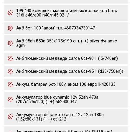
199.440 комплект маслосъемных колпачков bmw
316i e46/e90 n40/n45 02- /
Акб 6ст-100 "аком" п.п. 4607034730147
Акб 95ah 850a 353x175x190 о.п. (-+) silver dynamic
agm
Акб тюменский медведь ca/ca 6ct-90.1 (l5/740en)
Акб тюменский медведь ca/ca 6ct-95.1 (d33/750en))
Аккум. батарея 6ct-100vl аком 100 евро lk420133
Аккумулятор blue dynamic 12v 52ah 470a
(207x175x190) (- +) 552400047
Аккумулятор delta мото agm 12v 12ah 180a
(152x88x131) (+ -) ct1212