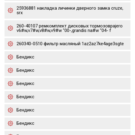
25936881 накладка личинки дверного замка cruze,
srx
260-40107 ремкомплект дисковых тормозовpajero
v6#w,v7#w,v8#w,v9#w "00-,grandis na#w "04- f
260340-0510 фильтр масляный 1az2az7ke4age3sgte
Бендикс
Бендикс
Бендикс
Бендикс
Бендикс
Бендикс