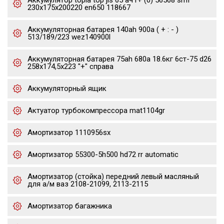
Аккумулятор topla top jis 65 ач r+ (0) 56568 smf
230x175x200220 en650 118667
Аккумуляторная батарея 140ah 900a ( + : - )
513/189/223 wez140900l
Аккумуляторная батарея 75ah 680a 18.6кг 6ст-75 d26
258x174,5x223 "+" справа
Аккумуляторный ящик
Актуатор турбокомпрессора mat1104gr
Амортизатор 1110956sx
Амортизатор 55300-5h500 hd72 rr automatic
Амортизатор (стойка) передний левый масляный
для а/м ваз 2108-21099, 2113-2115
Амортизатор багажника