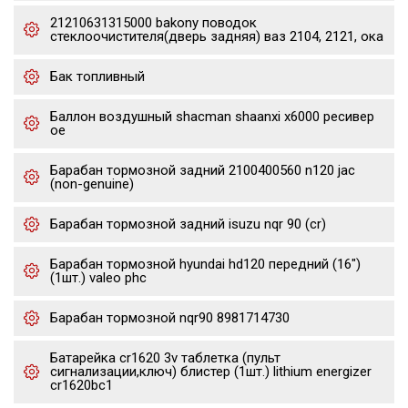
21210631315000 bakony поводок
стеклоочистителя(дверь задняя) ваз 2104, 2121, ока
Бак топливный
Баллон воздушный shacman shaanxi x6000 ресивер
oe
Барабан тормозной задний 2100400560 n120 jac
(non-genuine)
Барабан тормозной задний isuzu nqr 90 (cr)
Барабан тормозной hyundai hd120 передний (16")
(1шт.) valeo phc
Барабан тормозной nqr90 8981714730
Батарейка cr1620 3v таблетка (пульт
сигнализации,ключ) блистер (1шт.) lithium energizer
cr1620bc1