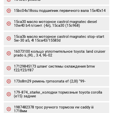
15bc04s18ssu подшипник первичного вала 15x40x14
15ca30 масло моторное castrol magnatec diesel
10w40 b4 п/синт. (4л), 15ca30 (15c968)
15ca3b масло моторное castrol magnatec stop-start
5w-30 a5, 4l 15ca43/15583d
16073100 кольцо уплотнительное toyota: land cruiser
prado ii, j90, , 3.4, 96-02
17129845173 шланг системы охлаждения bmw
f22/f23/f87
173s8m29 ремень грmsonata ef (2,0l) "99-
179-874_starke_колодки тормозные toyota corolla
(e15) задние
1987482378 трос ручного тормоза vw caddy iii
1718мм