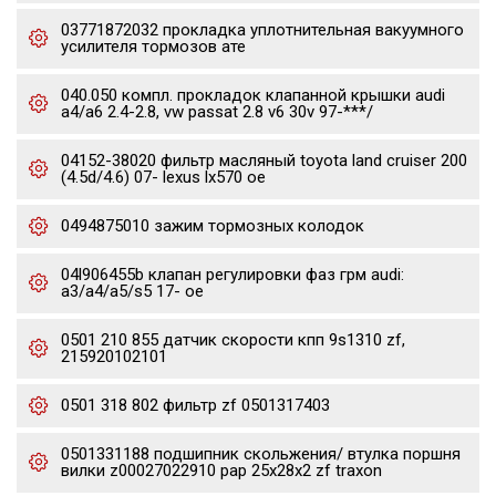
03771872032 прокладка уплотнительная вакуумного
усилителя тормозов ате
040.050 компл. прокладок клапанной крышки audi
a4/a6 2.4-2.8, vw passat 2.8 v6 30v 97-***/
04152-38020 фильтр масляный toyota land cruiser 200
(4.5d/4.6) 07- lexus lx570 oe
0494875010 зажим тормозных колодок
04l906455b клапан регулировки фаз грм audi:
a3/a4/a5/s5 17- oe
0501 210 855 датчик скорости кпп 9s1310 zf,
215920102101
0501 318 802 фильтр zf 0501317403
0501331188 подшипник скольжения/ втулка поршня
вилки z00027022910 pap 25x28x2 zf traxon