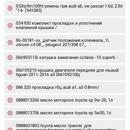
053rp9m100ht ремень грм audi a6, vw passat 1.6d, 2.0d
"14- (941085)
054.930 комплект прокладок и уплотнений
клапанной крышки /
06-00181-sx_датчик положения коленвала_\\
citroen c4 08_, peugeot 207/308 07_
06b905115r катушка зажигания octavia -10 superb -
06k109210 крышка двигателя передняя для vw,audi
tiguan 2011-2016 a5 06k109210bj
086.320 прокладка гбц audi a1, a3 0.8mm/
0888013206 масло моторное toyota sp 0w-20, 1л
0888013706 масло моторное toyota sp 5w30, 1л
0888601805 toyota масло трансм. для