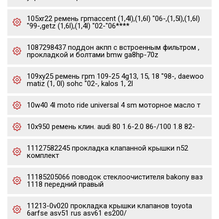
105xr22 ремень грmaccent (1,4l),(1,6l) "06-,(1,5l),(1,6l)
"99-,getz (1,6l),(1,4l) "02-"06****
1087298437 поддон акпп с встроенным фильтром ,
прокладкой и болтами bmw ga8hp-70z
109xy25 ремень грm 109-25 4g13, 15, 18 "98-, daewoo
matiz (1, 0l) sohc "02-, kalos 1, 2l
10w40 4l moto ride universal 4 sm моторное масло т
10x950 ремень клин. audi 80 1.6-2.0 86-/100 1.8 82-
11127582245 прокладка клапанной крышки n52
комплект
11185205066 поводок стеклоочистителя bakony ваз
1118 передний правый
11213-0v020 прокладка крышки клапанов toyota
6arfse asv51 rus asv61 es200/