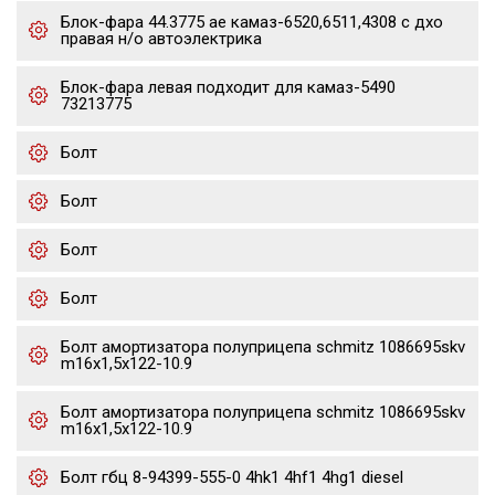
Блок-фара 44.3775 ae камаз-6520,6511,4308 с дхо
правая н/о автоэлектрика
Блок-фара левая подходит для камаз-5490
73213775
Болт
Болт
Болт
Болт
Болт амортизатора полуприцепа schmitz 1086695skv
m16x1,5х122-10.9
Болт амортизатора полуприцепа schmitz 1086695skv
m16x1,5х122-10.9
Болт гбц 8-94399-555-0 4hk1 4hf1 4hg1 diesel