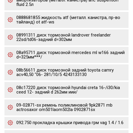
амортизаторов (металл. канистра) ahc suspention
fluid 2.5л
0888681855 жидкость atf (металл. канистра, пр-во
тайланд) ot atf-ws
08991311 диск тормозной landrover freelander
22sd/td06-задний d=302мм
08a95711 диск тормозной mercedes ml w166 задний
d=325мм***/
08b56611 диск тормозной задний toyota camry
acv40,50 "06- 281/10/5 4243133130
08c17220 диск тормозной hyundai creta 16-/i30/kia
ceed 12- задний d 262мм иии/
09-02871-sx ремень поликлиновой 9pk2871 mb
actrosaxor om501laom502la 0902871sx
092.750 прокладка крышки привода грм vag 1.4 / 1.6