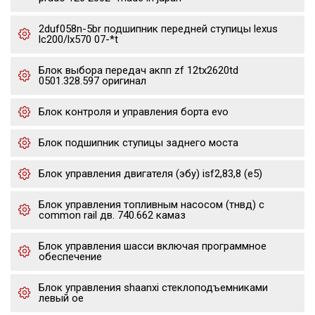
2duf058n-5br подшипник передней ступицы lexus
lc200/lx570 07-*t
Блок выбора передач акпп zf 12tx2620td
0501.328.597 оригинал
Блок контроля и управления борта evo
Блок подшипник ступицы заднего моста
Блок управления двигателя (эбу) isf2,83,8 (е5)
Блок управления топливным насосом (тнвд) с
common rail дв. 740.662 камаз
Блок управления шасси включая программное
обеспечение
Блок управления shaanxi стеклоподъемниками
левый oe