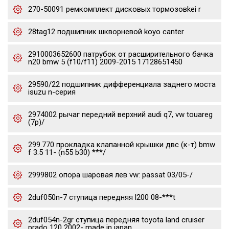
270-50091 ремкомплект дисковых тормозовkei r
28tag12 подшипник шкворневой koyo canter
2910003652600 патрубок от расширительного бачка
n20 bmw 5 (f10/f11) 2009-2015 17128651450
29590/22 подшипник дифференциала заднего моста
isuzu n-серия
2974002 рычаг передний верхний audi q7, vw touareg
(7p)/
299.770 прокладка клапанной крышки двс (к-т) bmw
f 3.5 11- (n55 b30) ***/
2999802 опора шаровая лев vw: passat 03/05-/
2duf050n-7 ступица передняя l200 08-***t
2duf054n-2gr ступица передняя toyota land cruiser
prado 120 2002- made in japan