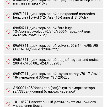
mm. nissan juke-10- /
09b71011 диск тормозной с покраской mercedes-
benz gle (15-)/gl (12-)/gls (15-) amg d=345*ch /
09c54211 диск тормозной ford kuga
13-/connect/volvoc70/s40/v5004-передний вент
d=320мм cv6z1125b/
09c93811 диск тормозной volvo xc90 ii 14- /s90/v90
r17 16- задний d 320мм.***/
09d61811 диск тормозной задний toyota land cruiser
200 4.7/4.5d 08_ 4243160290 /
09d97911 диск тормозной toyota camry v70 17-/rav 4
18- передний d 305мм 4351206200
А/00001425/балаково (газ)/втулка амортизатора
г24/3302 (нижняя) (с наруж. насечкой)
101146231 электронный датчик системы ножного
управления борта