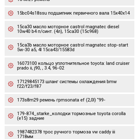
15bc04s18ssu подшипник первичного вала 15x40x14
15ca30 масло моторное castrol magnatec diesel
10w40 b4 п/синт. (4л), 15ca30 (15c968)
15ca3b масло моторное castrol magnatec stop-start
5w-30 a5, 4l 15ca43/15583d
16073100 кольцо уплотнительное toyota: land cruiser
prado ii, j90, , 3.4, 96-02
17129845173 шланг системы охлаждения bmw
f22/f23/f87
173s8m29 ремень грmsonata ef (2,0l) "99-
179-874_starke_колодки тормозные toyota corolla
(e15) задние
1987482378 трос ручного тормоза vw caddy iii
1718мм