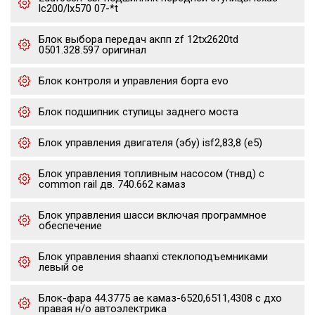
lc200/lx570 07-*t
Блок выбора передач акпп zf 12tx2620td
0501.328.597 оригинал
Блок контроля и управления борта evo
Блок подшипник ступицы заднего моста
Блок управления двигателя (эбу) isf2,83,8 (е5)
Блок управления топливным насосом (тнвд) с
common rail дв. 740.662 камаз
Блок управления шасси включая программное
обеспечение
Блок управления shaanxi стеклоподъемниками
левый oe
Блок-фара 44.3775 ae камаз-6520,6511,4308 с дхо
правая н/о автоэлектрика