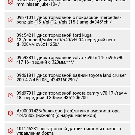
mm. nissan juke-10- /
09b71011 диск тормозной с покраской mercedes-
benz gle (15-)/gl (12-)/gls (15-) amg d=345*ch /
09c54211 диск тормозной ford kuga
13-/connect/volvoc70/s40/v5004-передний вент
d=320мм cv6z1125b/
09c93811 диск тормозной volvo xc90 ii 14- /s90/v90
r17 16- задний d 320мм.***/
09d61811 диск тормозной задний toyota land cruiser
200 4.7/4.5d 08_ 4243160290 /
09d97911 диск тормозной toyota camry v70 17-/rav 4
18- передний d 305мм 4351206200
А/00001425/балаково (газ)/втулка амортизатора
г24/3302 (нижняя) (с наруж. насечкой)
101146231 электронный датчик системы ножного
управления борта