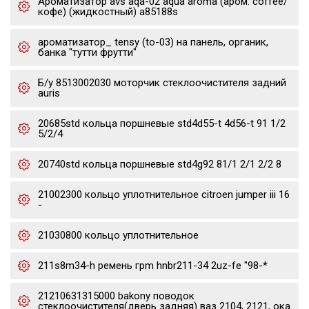
Ароматизатор avs aqa-02 aqua aroma (аром. coffee/
кофе) (жидкостный) a85188s
ароматизатор_ tensy (to-03) на панель, органик,
банка "тутти фрутти"
Б/у 8513002030 моторчик стеклоочистителя задний
auris
20685std кольца поршневые std4d55-t 4d56-t 91 1/2
5/2/4
20740std кольца поршневые std4g92 81/1 2/1 2/2 8
21002300 кольцо уплотнительное citroen jumper iii 16
-
21030800 кольцо уплотнительное
211s8m34-h ремень грm hnbr211-34 2uz-fe "98-*
21210631315000 bakony поводок
стеклоочистителя(дверь задняя) ваз 2104, 2121, ока