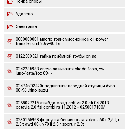
Точка опоры
Удалено
Электрика
0000000801 масло трансмиссионное oil-power
transfer unit 80w-90 1л
0122500521 гайка приёмной трубы on aa
0242235983 свеча зажигания skoda fabia, vw
lupo/jetta/fox 89- /
02474r/02420r подшипник передней ступицы dyna
88-96 ,hino,isuzu
0258027215 лямбда-зонд golf vii 2.0 gti 04.2013 -
octavia 2.0 fsi combi rs 11.2012 - 0258017180/
0280155968 форсунка бензиновая volvo: s60 r 2,5 t, r
2,5 t awd 00-, v70 ii 2.5 r sport, r 2.5t