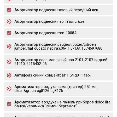
Амортизатор подвески газовый передний лев.
Амортизатор подвески пер r газ, cruze
Амортизатор подвески mm-10084
Амортизатор подвески peugeot boxer/citroen
jumper/fiat ducato пер.газ.06- 1,0-1,6t 1674697680
Амортизатор сааз масляный ваз 2101-2107 задний
21010-2915402-06
Антифриз синий концентрат 1.5л g011 febi
Ароматизатор воздуха зима (триггер) 250 мл.
clean&green cg8126 cg8126
Ароматизатор воздуха на панель приборов dolce life
банка/керамика "лимон бергамот"