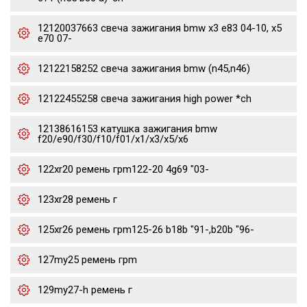
12120037663 свеча зажигания bmw x3 e83 04-10, x5
e70 07-
12122158252 свеча зажигания bmw (n45,n46)
12122455258 свеча зажигания high power *ch
12138616153 катушка зажигания bmw
f20/e90/f30/f10/f01/x1/x3/x5/x6
122xr20 ремень грm122-20 4g69 "03-
123xr28 ремень г
125xr26 ремень грm125-26 b18b "91-,b20b "96-
127my25 ремень грm
129my27-h ремень г