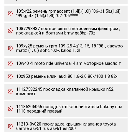
105xr22 ремень грmaccent (1,4l),(1,6l) "06-,(1,5l),(1,6l)
"99-,getz (1,6l),(1,4l) "02-"06****
1087298437 поддон акпп с встроенным фильтром ,
прокладкой и болтами bmw ga8hp-70z
109xy25 ремень грm 109-25 4g13, 15, 18 "98-, daewoo
matiz (1, 0l) sohc "02-, kalos 1, 2l
10w40 4l moto ride universal 4 sm моторное масло т
10x950 ремень клин. audi 80 1.6-2.0 86-/100 1.8 82-
11127582245 прокладка клапанной крышки n52
комплект
11185205066 поводок стеклоочистителя bakony ваз
1118 передний правый
11213-0v020 прокладка крышки клапанов toyota
6arfse asv51 rus asv61 es200/