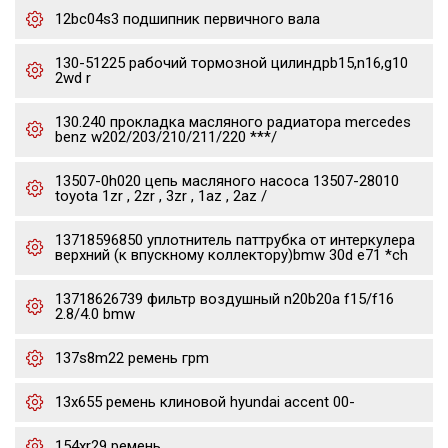
12bc04s3 подшипник первичного вала
130-51225 рабочий тормозной цилиндрb15,n16,g10
2wd r
130.240 прокладка масляного радиатора mercedes
benz w202/203/210/211/220 ***/
13507-0h020 цепь масляного насоса 13507-28010
toyota 1zr , 2zr , 3zr , 1az , 2az /
13718596850 уплотнитель паттрубка от интеркулера
верхний (к впускному коллектору)bmw 30d e71 *ch
13718626739 фильтр воздушный n20b20a f15/f16
2.8/4.0 bmw
137s8m22 ремень грm
13x655 ремень клиновой hyundai accent 00-
154xr29 ремень