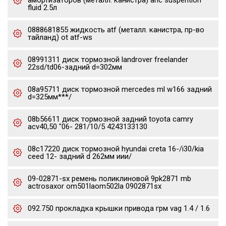
амортизаторов (металл. канистра) ahc suspention
fluid 2.5л
0888681855 жидкость atf (металл. канистра, пр-во
тайланд) ot atf-ws
08991311 диск тормозной landrover freelander
22sd/td06-задний d=302мм
08a95711 диск тормозной mercedes ml w166 задний
d=325мм***/
08b56611 диск тормозной задний toyota camry
acv40,50 "06- 281/10/5 4243133130
08c17220 диск тормозной hyundai creta 16-/i30/kia
ceed 12- задний d 262мм иии/
09-02871-sx ремень поликлиновой 9pk2871 mb
actrosaxor om501laom502la 0902871sx
092.750 прокладка крышки привода грм vag 1.4 / 1.6