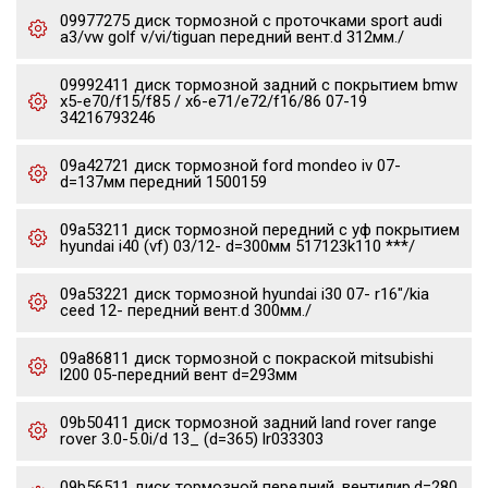
09977275 диск тормозной c проточками sport audi
a3/vw golf v/vi/tiguan передний вент.d 312мм./
09992411 диск тормозной задний с покрытием bmw
x5-e70/f15/f85 / x6-e71/e72/f16/86 07-19
34216793246
09a42721 диск тормозной ford mondeo iv 07-
d=137мм передний 1500159
09a53211 диск тормозной передний с уф покрытием
hyundai i40 (vf) 03/12- d=300мм 517123k110 ***/
09a53221 диск тормозной hyundai i30 07- r16"/kia
ceed 12- передний вент.d 300мм./
09a86811 диск тормозной с покраской mitsubishi
l200 05-передний вент d=293мм
09b50411 диск тормозной задний land rover range
rover 3.0-5.0i/d 13_ (d=365) lr033303
09b56511 диск тормозной передний, вентилир.d=280