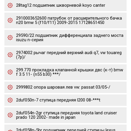
28tag12 подшипник шкворневой koyo canter
2910003652600 патрубок от расширительного бачка
n20 bmw 5 (f10/f11) 2009-2015 17128651450
29590/22 подшипник дифференциала заднего моста
isuzu n-серия
2974002 рычаг передний верхний audi q7, vw touareg
(7p)/
299.770 прокладка клапанной крышки двс (к-т) bmw
f 3.5 11- (n55 b30) ***/
2999802 опора шаровая лев vw: passat 03/05-/
2duf050n-7 ступица передняя l200 08-***t
2duf054n-2gr ступица передняя toyota land cruiser
prado 120 2002- made in japan
2duf058n-5br подшипник передней ступицы lexus