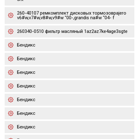
260-40107 ремкомплект дисковых тормозовpajero
v6#w,v7#w,v8#w,v9#w "00-,grandis na#w "04- f
260340-0510 фильтр масляный 1az2az7ke4age3sgte
Бендикс
Бендикс
Бендикс
Бендикс
Бендикс
Бендикс
Бендикс