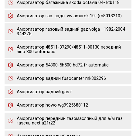
Амортизатор багажника skoda octavia 04- ktb118
Амортизатор газ. задн. vw amarok 10- (m8013210)
Амортизатор газовый задний gaz volga _1982-2004_
344275
Амортизатор 48511-37290/48511-80130 передний
hino 300 automatic
Амортизатор 54300-5h500 hd72 fr automatic
Амортизатор задний fusocanter mk302296
Амортизатор задний gas r
Амортизатор howo wg9925688112
Амортизатор передний газомасляный для а/м газ
газель next a21r22