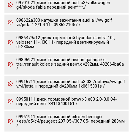
09701021 диск тормозной audi a3/volkswagen
g4/skoda fabia передний вент***./
098622a300 катушка зажигания audi a1/vw golf
vii/jetta 1.2/1.4 11- 0986221057 /
0986479a12 диск тормозной hyundai: elantra 10-,
veloster 11-, i30 11- передний вентилируемый
d=280мм
09896921 диск тормозной nissan qashqai/x-
trail/renault koleos задний вент.d=292мм. 432064ba0a
/
09916711 диск тормозной audi a3 03-/octavia/vw golf
v/vi/jetta iii передний d=280мм 1k0615301s /
09958111 диск тормозной bmw x3 e83 2.0-3.0 04-
передний вент. 34113400151 /
09961911 диск тормозной citroen berlingo
+esp/c5/c4/peugeot 207 05-/307 05- передний 283мм.
/