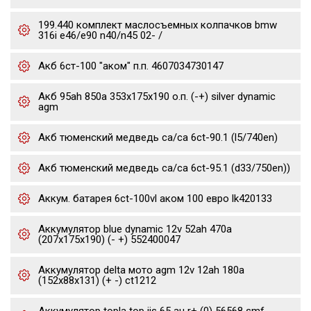
199.440 комплект маслосъемных колпачков bmw
316i e46/e90 n40/n45 02- /
Акб 6ст-100 "аком" п.п. 4607034730147
Акб 95ah 850a 353x175x190 о.п. (-+) silver dynamic
agm
Акб тюменский медведь ca/ca 6ct-90.1 (l5/740en)
Акб тюменский медведь ca/ca 6ct-95.1 (d33/750en))
Аккум. батарея 6ct-100vl аком 100 евро lk420133
Аккумулятор blue dynamic 12v 52ah 470a
(207x175x190) (- +) 552400047
Аккумулятор delta мото agm 12v 12ah 180a
(152x88x131) (+ -) ct1212