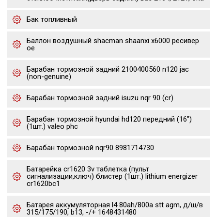
Бак топливный
Баллон воздушный shacman shaanxi x6000 ресивер
oe
Барабан тормозной задний 2100400560 n120 jac
(non-genuine)
Барабан тормозной задний isuzu nqr 90 (cr)
Барабан тормозной hyundai hd120 передний (16")
(1шт.) valeo phc
Барабан тормозной nqr90 8981714730
Батарейка cr1620 3v таблетка (пульт
сигнализации,ключ) блистер (1шт.) lithium energizer
cr1620bc1
Батарея аккумуляторная l4 80ah/800a stt agm, д/ш/в
315/175/190, b13, -/+ 1648431480