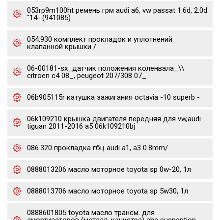
053rp9m100ht ремень грм audi a6, vw passat 1.6d, 2.0d
"14- (941085)
054.930 комплект прокладок и уплотнений
клапанной крышки /
06-00181-sx_датчик положения коленвала_\\
citroen c4 08_, peugeot 207/308 07_
06b905115r катушка зажигания octavia -10 superb -
06k109210 крышка двигателя передняя для vw,audi
tiguan 2011-2016 a5 06k109210bj
086.320 прокладка гбц audi a1, a3 0.8mm/
0888013206 масло моторное toyota sp 0w-20, 1л
0888013706 масло моторное toyota sp 5w30, 1л
0888601805 toyota масло трансм. для