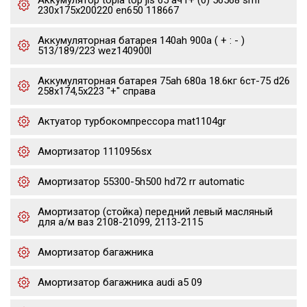
Аккумулятор topla top jis 65 ач r+ (0) 56568 smf
230x175x200220 en650 118667
Аккумуляторная батарея 140ah 900a ( + : - )
513/189/223 wez140900l
Аккумуляторная батарея 75ah 680a 18.6кг 6ст-75 d26
258x174,5x223 "+" справа
Актуатор турбокомпрессора mat1104gr
Амортизатор 1110956sx
Амортизатор 55300-5h500 hd72 rr automatic
Амортизатор (стойка) передний левый масляный
для а/м ваз 2108-21099, 2113-2115
Амортизатор багажника
Амортизатор багажника audi a5 09