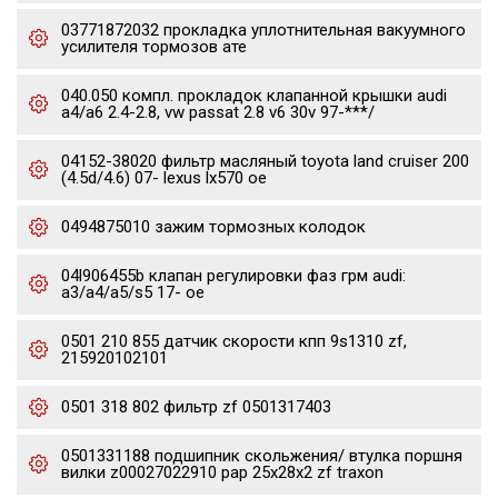
03771872032 прокладка уплотнительная вакуумного
усилителя тормозов ате
040.050 компл. прокладок клапанной крышки audi
a4/a6 2.4-2.8, vw passat 2.8 v6 30v 97-***/
04152-38020 фильтр масляный toyota land cruiser 200
(4.5d/4.6) 07- lexus lx570 oe
0494875010 зажим тормозных колодок
04l906455b клапан регулировки фаз грм audi:
a3/a4/a5/s5 17- oe
0501 210 855 датчик скорости кпп 9s1310 zf,
215920102101
0501 318 802 фильтр zf 0501317403
0501331188 подшипник скольжения/ втулка поршня
вилки z00027022910 pap 25x28x2 zf traxon