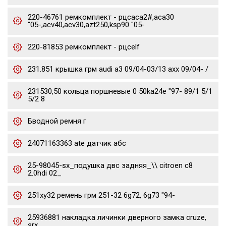
220-46761 ремкомплект - рцсaca2#,aca30
"05-,acv40,acv30,azt250,ksp90 "05-
220-81853 ремкомплект - рцсelf
231.851 крышка грм audi a3 09/04-03/13 axx 09/04- /
231530,50 кольца поршневые 0 50ka24e "97- 89/1 5/1
5/2 8
Бводной ремня г
24071163363 ate датчик абс
25-98045-sx_подушка двс задняя_\\ citroen c8
2.0hdi 02_
251xy32 ремень грм 251-32 6g72, 6g73 "94-
25936881 накладка личинки дверного замка cruze,
srx