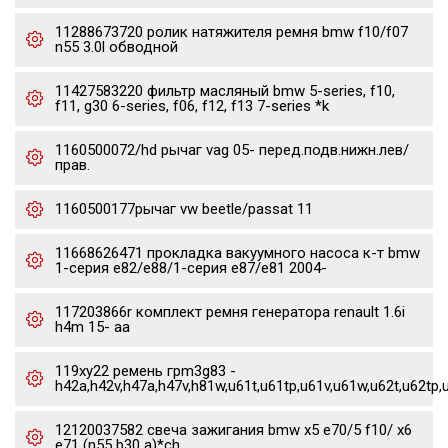
11288673720 ролик натяжителя ремня bmw f10/f07
n55 3.0l обводной
11427583220 фильтр масляный bmw 5-series, f10,
f11, g30 6-series, f06, f12, f13 7-series *k
1160500072/hd рычаг vag 05- перед.подв.нижн.лев/
прав.
1160500177рычаг vw beetle/passat 11
11668626471 прокладка вакуумного насоса к-т bmw
1-серия e82/e88/1-серия e87/e81 2004-
117203866r комплект ремня генератора renault 1.6i
h4m 15- aa
119xy22 ремень грm3g83 -
h42a,h42v,h47a,h47v,h81w,u61t,u61tp,u61v,u61w,u62t,u62tp,
12120037582 свеча зажигания bmw x5 e70/5 f10/ x6
e71 (n55 b30 a)*ch