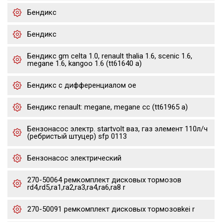
Бендикс
Бендикс
Бендикс gm celta 1.0, renault thalia 1.6, scenic 1.6,
megane 1.6, kangoo 1.6 (tt61640 a)
Бендикс с дифференциалом oe
Бендикс renault: megane, megane cc (tt61965 a)
Бензонасос электр. startvolt ваз, газ элемент 110л/ч
(ребристый штуцер) sfp 0113
Бензонасос электрический
270-50064 ремкомплект дисковых тормозов
rd4,rd5,ra1,ra2,ra3,ra4,ra6,ra8 r
270-50091 ремкомплект дисковых тормозовkei r