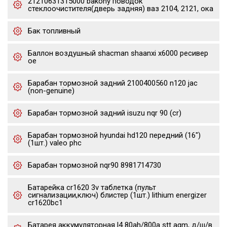
21210631315000 bakony поводок
стеклоочистителя(дверь задняя) ваз 2104, 2121, ока
Бак топливный
Баллон воздушный shacman shaanxi x6000 ресивер
oe
Барабан тормозной задний 2100400560 n120 jac
(non-genuine)
Барабан тормозной задний isuzu nqr 90 (cr)
Барабан тормозной hyundai hd120 передний (16")
(1шт.) valeo phc
Барабан тормозной nqr90 8981714730
Батарейка cr1620 3v таблетка (пульт
сигнализации,ключ) блистер (1шт.) lithium energizer
cr1620bc1
Батарея аккумуляторная l4 80ah/800a stt agm, д/ш/в