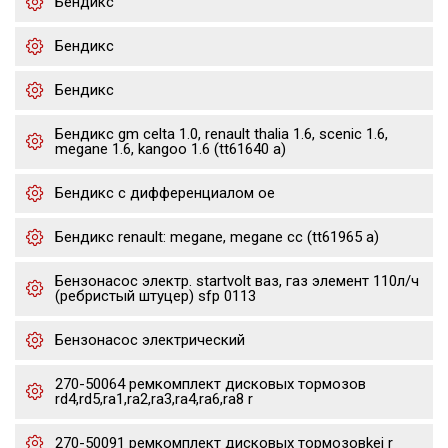
Бендикс
Бендикс
Бендикс
Бендикс gm celta 1.0, renault thalia 1.6, scenic 1.6,
megane 1.6, kangoo 1.6 (tt61640 a)
Бендикс с дифференциалом oe
Бендикс renault: megane, megane cc (tt61965 a)
Бензонасос электр. startvolt ваз, газ элемент 110л/ч
(ребристый штуцер) sfp 0113
Бензонасос электрический
270-50064 ремкомплект дисковых тормозов
rd4,rd5,ra1,ra2,ra3,ra4,ra6,ra8 r
270-50091 ремкомплект дисковых тормозовkei r