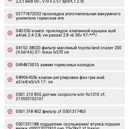
2,5 t awd 00-, v70 ii 2.5 r sport, r 2.5t
03771872032 прокладка уплотнительная вакуумного
усилителя тормозов ате
040.050 компл. прокладок клапанной крышки audi
a4/a6 2.4-2.8, vw passat 2.8 v6 30v 97-***/
04152-38020 фильтр масляный toyota land cruiser 200
(4.5d/4.6) 07- lexus lx570 oe
0494875010 зажим тормозных колодок
04l906455b клапан регулировки фаз грм audi:
a3/a4/a5/s5 17- oe
0501 210 855 датчик скорости кпп 9s1310 zf,
215920102101
0501 318 802 фильтр zf 0501317403
0501331188 подшипник скольжения/ втулка поршня
вилки z00027022910 pap 25x28x2 zf traxon