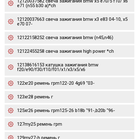
12120037582 свеча зажигания bmw x5 e70/5 f10/ x6
e71 (n55 b30 a)*ch
12120037663 свеча зажигания bmw x3 e83 04-10, x5
e70 07-
12122158252 свеча зажигания bmw (n45,n46)
12122455258 свеча зажигания high power *ch
12138616153 катушка зажигания bmw
f20/e90/f30/f10/f01/x1/x3/x5/x6
122xr20 ремень грm122-20 4g69 "03-
123xr28 ремень г
125xr26 ремень грm125-26 b18b "91-,b20b "96-
127my25 ремень грm
129my27-h ремень г