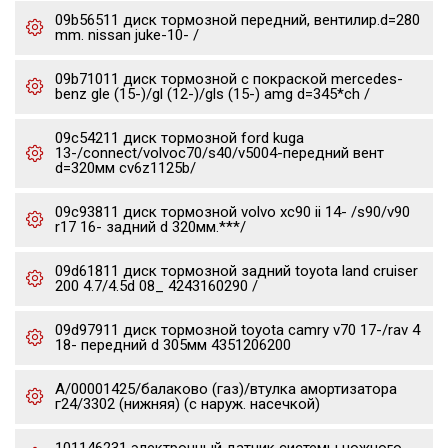
09b56511 диск тормозной передний, вентилир.d=280
mm. nissan juke-10- /
09b71011 диск тормозной с покраской mercedes-
benz gle (15-)/gl (12-)/gls (15-) amg d=345*ch /
09c54211 диск тормозной ford kuga
13-/connect/volvoc70/s40/v5004-передний вент
d=320мм cv6z1125b/
09c93811 диск тормозной volvo xc90 ii 14- /s90/v90
r17 16- задний d 320мм.***/
09d61811 диск тормозной задний toyota land cruiser
200 4.7/4.5d 08_ 4243160290 /
09d97911 диск тормозной toyota camry v70 17-/rav 4
18- передний d 305мм 4351206200
А/00001425/балаково (газ)/втулка амортизатора
г24/3302 (нижняя) (с наруж. насечкой)