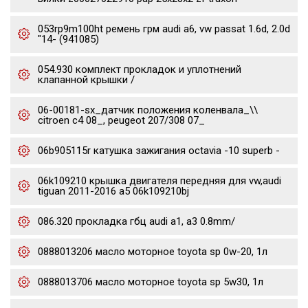
053rp9m100ht ремень грм audi a6, vw passat 1.6d, 2.0d
"14- (941085)
054.930 комплект прокладок и уплотнений
клапанной крышки /
06-00181-sx_датчик положения коленвала_\\
citroen c4 08_, peugeot 207/308 07_
06b905115r катушка зажигания octavia -10 superb -
06k109210 крышка двигателя передняя для vw,audi
tiguan 2011-2016 a5 06k109210bj
086.320 прокладка гбц audi a1, a3 0.8mm/
0888013206 масло моторное toyota sp 0w-20, 1л
0888013706 масло моторное toyota sp 5w30, 1л