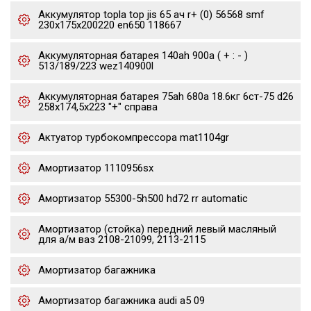
Аккумулятор topla top jis 65 ач r+ (0) 56568 smf
230x175x200220 en650 118667
Аккумуляторная батарея 140ah 900a ( + : - )
513/189/223 wez140900l
Аккумуляторная батарея 75ah 680a 18.6кг 6ст-75 d26
258x174,5x223 "+" справа
Актуатор турбокомпрессора mat1104gr
Амортизатор 1110956sx
Амортизатор 55300-5h500 hd72 rr automatic
Амортизатор (стойка) передний левый масляный
для а/м ваз 2108-21099, 2113-2115
Амортизатор багажника
Амортизатор багажника audi a5 09