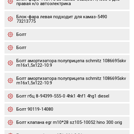
правая н/о автоэлектрика
Блок-фара левая подходит для камаз-5490
73213775
Болт
Болт
Болт амортизатора полуприцепа schmitz 1086695skv
m16x1,5х122-10.9
Болт амортизатора полуприцепа schmitz 1086695skv
m16x1,5х122-10.9
Болт гбц 8-94399-555-0 4hk1 4hf1 4hg1 diesel
Болт 90119-14080
Болт клапана egr m10*28 sz105-10052 hino 300 orig