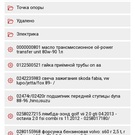
Точка опоры
Удалено
Электрика
0000000801 масло трансмиссионное oil-power
transfer unit 80w-90 1л
0122500521 гайка приёмной трубы on aa
0242235983 свеча зажигания skoda fabia, vw
lupo/jetta/fox 89- /
02474r/02420r подшипник передней ступицы dyna
88-96 ,hino,isuzu
0258027215 лямбда-зонд golf vii 2.0 gti 04.2013 -
octavia 2.0 fsi combi rs 11.2012 - 0258017180/
0280155968 форсунка бензиновая volvo: s60 r 2,5 t, r