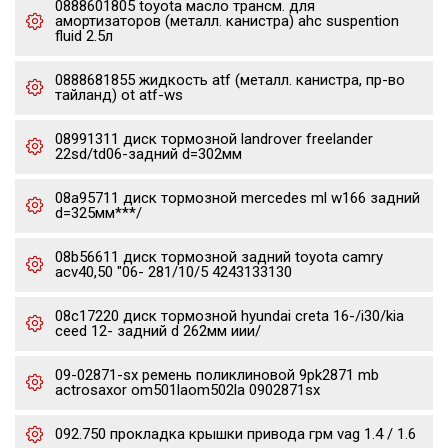
0888601805 toyota масло трансм. для
амортизаторов (металл. канистра) ahc suspention
fluid 2.5л
0888681855 жидкость atf (металл. канистра, пр-во
тайланд) ot atf-ws
08991311 диск тормозной landrover freelander
22sd/td06-задний d=302мм
08a95711 диск тормозной mercedes ml w166 задний
d=325мм***/
08b56611 диск тормозной задний toyota camry
acv40,50 "06- 281/10/5 4243133130
08c17220 диск тормозной hyundai creta 16-/i30/kia
ceed 12- задний d 262мм иии/
09-02871-sx ремень поликлиновой 9pk2871 mb
actrosaxor om501laom502la 0902871sx
092.750 прокладка крышки привода грм vag 1.4 / 1.6