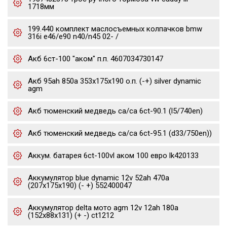
1718мм
199.440 комплект маслосъемных колпачков bmw
316i e46/e90 n40/n45 02- /
Акб 6ст-100 "аком" п.п. 4607034730147
Акб 95ah 850a 353x175x190 о.п. (-+) silver dynamic
agm
Акб тюменский медведь ca/ca 6ct-90.1 (l5/740en)
Акб тюменский медведь ca/ca 6ct-95.1 (d33/750en))
Аккум. батарея 6ct-100vl аком 100 евро lk420133
Аккумулятор blue dynamic 12v 52ah 470a
(207x175x190) (- +) 552400047
Аккумулятор delta мото agm 12v 12ah 180a
(152x88x131) (+ -) ct1212