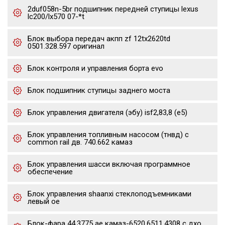
2duf058n-5br подшипник передней ступицы lexus
lc200/lx570 07-*t
Блок выбора передач акпп zf 12tx2620td
0501.328.597 оригинал
Блок контроля и управления борта evo
Блок подшипник ступицы заднего моста
Блок управления двигателя (эбу) isf2,83,8 (е5)
Блок управления топливным насосом (тнвд) с
common rail дв. 740.662 камаз
Блок управления шасси включая программное
обеспечение
Блок управления shaanxi стеклоподъемниками
левый oe
Блок-фара 44.3775 ae камаз-6520,6511,4308 с дхо