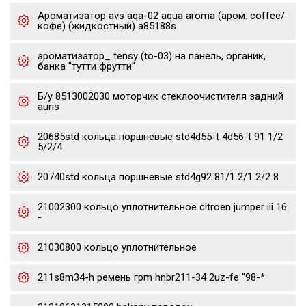
Ароматизатор avs aqa-02 aqua aroma (аром. coffee/
кофе) (жидкостный) a85188s
ароматизатор_ tensy (to-03) на панель, органик,
банка "тутти фрутти"
Б/у 8513002030 моторчик стеклоочистителя задний
auris
20685std кольца поршневые std4d55-t 4d56-t 91 1/2
5/2/4
20740std кольца поршневые std4g92 81/1 2/1 2/2 8
21002300 кольцо уплотнительное citroen jumper iii 16
-
21030800 кольцо уплотнительное
211s8m34-h ремень грm hnbr211-34 2uz-fe "98-*