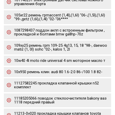
101146231 электронный датчик системы ножного
управления борта
105xr22 ремень грmaccent (1,4l),(1,6l) "06-,(1,5l),(1,6l)
"99-,getz (1,6l),(1,4l) "02-"06****
1087298437 поддон акпп с встроенным фильтром ,
прокладкой и болтами bmw ga8hp-70z
109xy25 ремень грm 109-25 4g13, 15, 18 "98-, daewoo
matiz (1, 0l) sohc "02-, kalos 1, 2l
10w40 4l moto ride universal 4 sm моторное масло т
10x950 ремень клин. audi 80 1.6-2.0 86-/100 1.8 82-
11127582245 прокладка клапанной крышки n52
комплект
11185205066 поводок стеклоочистителя bakony ваз
1118 передний правый
11213-0v020 прокладка крышки клапанов toyota