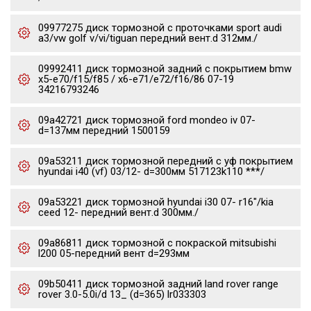
09977275 диск тормозной c проточками sport audi
a3/vw golf v/vi/tiguan передний вент.d 312мм./
09992411 диск тормозной задний с покрытием bmw
x5-e70/f15/f85 / x6-e71/e72/f16/86 07-19
34216793246
09a42721 диск тормозной ford mondeo iv 07-
d=137мм передний 1500159
09a53211 диск тормозной передний с уф покрытием
hyundai i40 (vf) 03/12- d=300мм 517123k110 ***/
09a53221 диск тормозной hyundai i30 07- r16"/kia
ceed 12- передний вент.d 300мм./
09a86811 диск тормозной с покраской mitsubishi
l200 05-передний вент d=293мм
09b50411 диск тормозной задний land rover range
rover 3.0-5.0i/d 13_ (d=365) lr033303