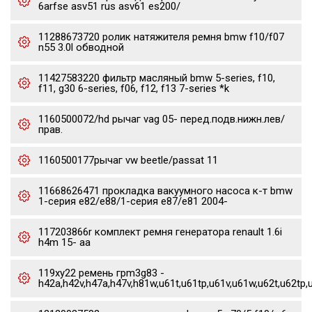
6arfse asv51 rus asv61 es200/
11288673720 ролик натяжителя ремня bmw f10/f07
n55 3.0l обводной
11427583220 фильтр масляный bmw 5-series, f10,
f11, g30 6-series, f06, f12, f13 7-series *k
1160500072/hd рычаг vag 05- перед.подв.нижн.лев/
прав.
1160500177рычаг vw beetle/passat 11
11668626471 прокладка вакуумного насоса к-т bmw
1-серия e82/e88/1-серия e87/e81 2004-
117203866r комплект ремня генератора renault 1.6i
h4m 15- aa
119xy22 ремень грm3g83 -
h42a,h42v,h47a,h47v,h81w,u61t,u61tp,u61v,u61w,u62t,u62tp,