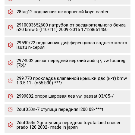
28tag12 подшипник шкворневой koyo canter
2910003652600 патрубок от расширительного бачка
n20 bmw 5 (f10/f11) 2009-2015 17128651450
29590/22 подшипник дифференциала заднего моста
isuzu n-серия
2974002 рычаг передний верхний audi q7, vw touareg
(7p)/
299.770 прокладка клапанной крышки двс (к-т) bmw
f 3.5 11- (n55 b30) ***/
2999802 опора шаровая лев vw: passat 03/05-/
2duf050n-7 ступица передняя l200 08-***t
2duf054n-2gr ступица передняя toyota land cruiser
prado 120 2002- made in japan