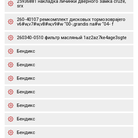
25936881 накладка личинки дверного замка cruze,
srx
260-40107 ремкомплект дисковых тормозовpajero
v6#w,v7#w,v8#w,v9#w "00-,grandis na#w "04- f
260340-0510 фильтр масляный 1az2az7ke4age3sgte
Бендикс
Бендикс
Бендикс
Бендикс
Бендикс
Бендикс
Бендикс