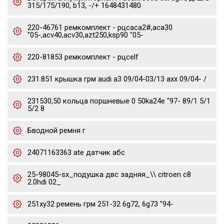
315/175/190, b13, -/+ 1648431480
220-46761 ремкомплект - рцсaca2#,aca30
"05-,acv40,acv30,azt250,ksp90 "05-
220-81853 ремкомплект - рцсelf
231.851 крышка грм audi a3 09/04-03/13 axx 09/04- /
231530,50 кольца поршневые 0 50ka24e "97- 89/1 5/1
5/2 8
Бводной ремня г
24071163363 ate датчик абс
25-98045-sx_подушка двс задняя_\\ citroen c8
2.0hdi 02_
251xy32 ремень грм 251-32 6g72, 6g73 "94-