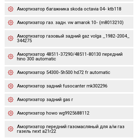
Амортизатор багажника skoda octavia 04- ktb118
Амортизатор газ. задн. vw amarok 10- (m8013210)
Амортизатор газовый задний gaz volga _1982-2004_
344275
Амортизатор 48511-37290/48511-80130 передний
hino 300 automatic
Амортизатор 54300-5h500 hd72 fr automatic
Амортизатор задний fusocanter mk302296
Амортизатор задний gas r
Амортизатор howo wg9925688112
Амортизатор передний газомасляный для а/м газ
газель next a21r22