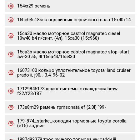
154xr29 ремень
15bc04s18ssu подшипник первичного вала 15x40x14
15ca30 масло моторное castrol magnatec diesel
10w40 b4 п/синт. (4л), 15ca30 (15c968)
15ca3b масло моторное castrol magnatec stop-start
5w-30 a5, 4l 15ca43/15583d
16073100 кольцо уплотнительное toyota: land cruiser
prado ii, j90, , 3.4, 96-02
17129845173 шланг системы охлаждения bmw
f22/f23/f87
173s8m29 ремень грmsonata ef (2,0l) "99-
179-874_starke_колодки тормозные toyota corolla
(e15) задние
1987482378 трос ручного тормоза vw caddy iii