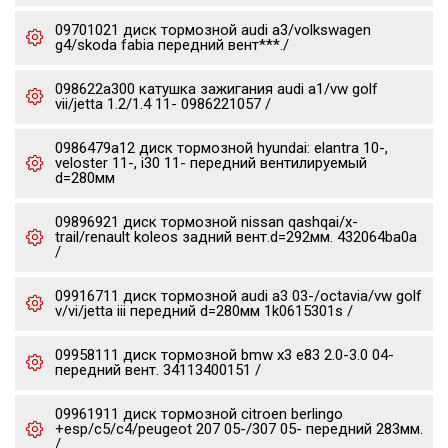
09701021 диск тормозной audi a3/volkswagen
g4/skoda fabia передний вент***./
098622a300 катушка зажигания audi a1/vw golf
vii/jetta 1.2/1.4 11- 0986221057 /
0986479a12 диск тормозной hyundai: elantra 10-,
veloster 11-, i30 11- передний вентилируемый
d=280мм
09896921 диск тормозной nissan qashqai/x-
trail/renault koleos задний вент.d=292мм. 432064ba0a
/
09916711 диск тормозной audi a3 03-/octavia/vw golf
v/vi/jetta iii передний d=280мм 1k0615301s /
09958111 диск тормозной bmw x3 e83 2.0-3.0 04-
передний вент. 34113400151 /
09961911 диск тормозной citroen berlingo
+esp/c5/c4/peugeot 207 05-/307 05- передний 283мм.
/