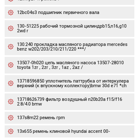
12bc04s3 подшипник первичного вала
130-51225 рабочий тормозной цилиндрb15,n16,g10
2wd r
130.240 прокладка масляного радиатора mercedes
benz w202/203/210/211/220 ***/
13507-0h020 цепь масляного насоса 13507-28010
toyota 1zr , 2zr , 3zr , 1az , 2az /
13718596850 уплотнитель паттрубка от интеркулера
верхний (к впускному коллектору)bmw 30d e71 *ch
13718626739 фильтр воздушный n20b20a f15/f16
2.8/4.0 bmw
137s8m22 ремень грm
13x655 ремень клиновой hyundai accent 00-