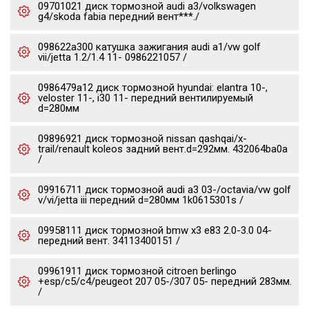
09701021 диск тормозной audi a3/volkswagen
g4/skoda fabia передний вент***./
098622a300 катушка зажигания audi a1/vw golf
vii/jetta 1.2/1.4 11- 0986221057 /
0986479a12 диск тормозной hyundai: elantra 10-,
veloster 11-, i30 11- передний вентилируемый
d=280мм
09896921 диск тормозной nissan qashqai/x-
trail/renault koleos задний вент.d=292мм. 432064ba0a
/
09916711 диск тормозной audi a3 03-/octavia/vw golf
v/vi/jetta iii передний d=280мм 1k0615301s /
09958111 диск тормозной bmw x3 e83 2.0-3.0 04-
передний вент. 34113400151 /
09961911 диск тормозной citroen berlingo
+esp/c5/c4/peugeot 207 05-/307 05- передний 283мм.
/