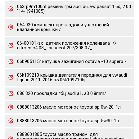
053rp9m100ht ремень грм audi a6, vw passat 1.6d, 2.0d
"14- (941085)
054.930 комплект прокладок и уплотнений
клапанной крышки /
06-00181-sx_датчик положения коленвала_\\
citroen c4 08_, peugeot 207/308 07_
06b905115r катушка зажигания octavia -10 superb -
06k109210 крышка двигателя передняя для vw,audi
tiguan 2011-2016 a5 06k109210bj
086.320 прокладка гбц audi a1, a3 0.8mm/
0888013206 масло моторное toyota sp 0w-20, 1л
0888013706 масло моторное toyota sp 5w30, 1л
0888601805 toyota масло трансм. для