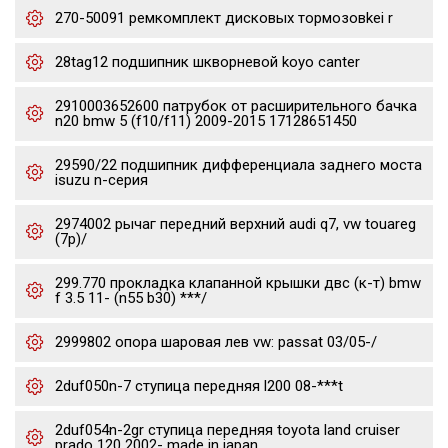
270-50091 ремкомплект дисковых тормозовkei r
28tag12 подшипник шкворневой koyo canter
2910003652600 патрубок от расширительного бачка
n20 bmw 5 (f10/f11) 2009-2015 17128651450
29590/22 подшипник дифференциала заднего моста
isuzu n-серия
2974002 рычаг передний верхний audi q7, vw touareg
(7p)/
299.770 прокладка клапанной крышки двс (к-т) bmw
f 3.5 11- (n55 b30) ***/
2999802 опора шаровая лев vw: passat 03/05-/
2duf050n-7 ступица передняя l200 08-***t
2duf054n-2gr ступица передняя toyota land cruiser
prado 120 2002- made in japan