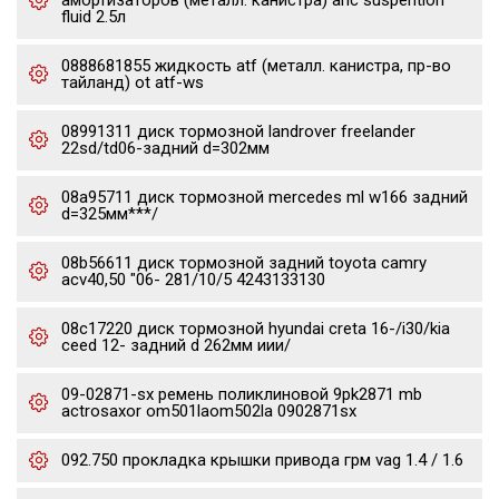
амортизаторов (металл. канистра) ahc suspention
fluid 2.5л
0888681855 жидкость atf (металл. канистра, пр-во
тайланд) ot atf-ws
08991311 диск тормозной landrover freelander
22sd/td06-задний d=302мм
08a95711 диск тормозной mercedes ml w166 задний
d=325мм***/
08b56611 диск тормозной задний toyota camry
acv40,50 "06- 281/10/5 4243133130
08c17220 диск тормозной hyundai creta 16-/i30/kia
ceed 12- задний d 262мм иии/
09-02871-sx ремень поликлиновой 9pk2871 mb
actrosaxor om501laom502la 0902871sx
092.750 прокладка крышки привода грм vag 1.4 / 1.6