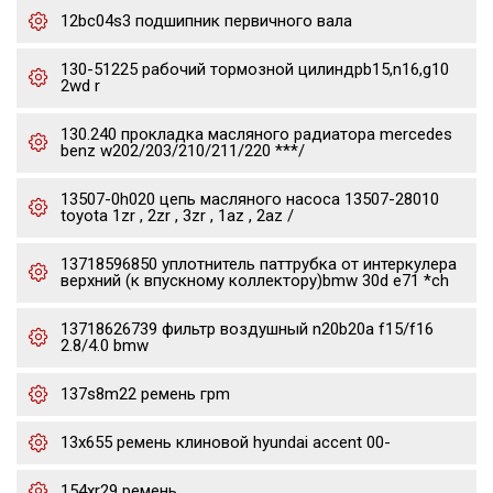
12bc04s3 подшипник первичного вала
130-51225 рабочий тормозной цилиндрb15,n16,g10
2wd r
130.240 прокладка масляного радиатора mercedes
benz w202/203/210/211/220 ***/
13507-0h020 цепь масляного насоса 13507-28010
toyota 1zr , 2zr , 3zr , 1az , 2az /
13718596850 уплотнитель паттрубка от интеркулера
верхний (к впускному коллектору)bmw 30d e71 *ch
13718626739 фильтр воздушный n20b20a f15/f16
2.8/4.0 bmw
137s8m22 ремень грm
13x655 ремень клиновой hyundai accent 00-
154xr29 ремень