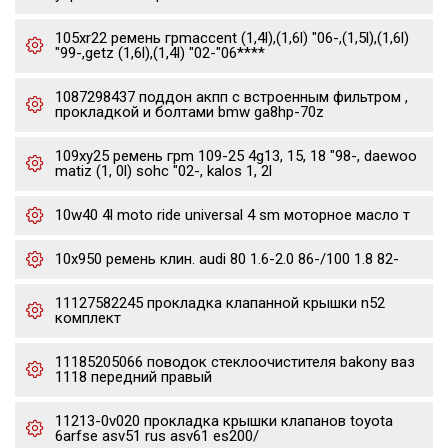
105xr22 ремень грmaccent (1,4l),(1,6l) "06-,(1,5l),(1,6l)
"99-,getz (1,6l),(1,4l) "02-"06****
1087298437 поддон акпп с встроенным фильтром ,
прокладкой и болтами bmw ga8hp-70z
109xy25 ремень грm 109-25 4g13, 15, 18 "98-, daewoo
matiz (1, 0l) sohc "02-, kalos 1, 2l
10w40 4l moto ride universal 4 sm моторное масло т
10x950 ремень клин. audi 80 1.6-2.0 86-/100 1.8 82-
11127582245 прокладка клапанной крышки n52
комплект
11185205066 поводок стеклоочистителя bakony ваз
1118 передний правый
11213-0v020 прокладка крышки клапанов toyota
6arfse asv51 rus asv61 es200/