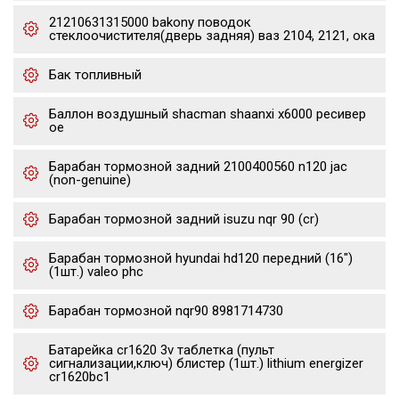
21210631315000 bakony поводок
стеклоочистителя(дверь задняя) ваз 2104, 2121, ока
Бак топливный
Баллон воздушный shacman shaanxi x6000 ресивер
oe
Барабан тормозной задний 2100400560 n120 jac
(non-genuine)
Барабан тормозной задний isuzu nqr 90 (cr)
Барабан тормозной hyundai hd120 передний (16")
(1шт.) valeo phc
Барабан тормозной nqr90 8981714730
Батарейка cr1620 3v таблетка (пульт
сигнализации,ключ) блистер (1шт.) lithium energizer
cr1620bc1