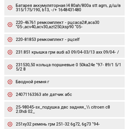
Батарея аккумуляторная l4 80ah/800a stt agm, д/ш/в
315/175/190, b13, -/+ 1648431480
220-46761 ремкомплект - рцсaca2#,aca30
"05-,acv40,acv30,azt250,ksp90 "05-
220-81853 ремкомплект - рцсelf
231.851 крышка грм audi a3 09/04-03/13 axx 09/04- /
231530,50 кольца поршневые 0 50ka24e "97- 89/1 5/1
5/2 8
Бводной ремня г
24071163363 ate датчик абс
25-98045-sx_подушка двс задняя_\\ citroen c8
2.0hdi 02_
251xy32 ремень грм 251-32 6g72, 6g73 "94-