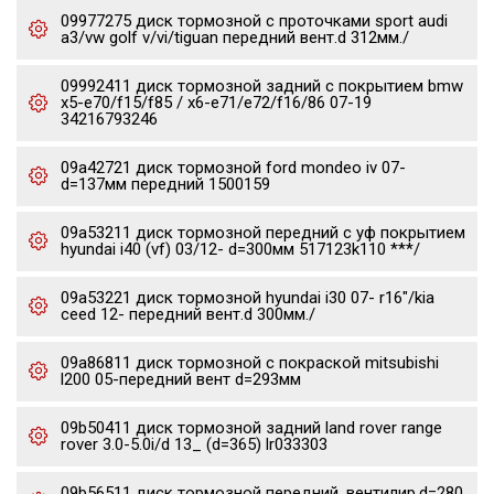
09977275 диск тормозной c проточками sport audi
a3/vw golf v/vi/tiguan передний вент.d 312мм./
09992411 диск тормозной задний с покрытием bmw
x5-e70/f15/f85 / x6-e71/e72/f16/86 07-19
34216793246
09a42721 диск тормозной ford mondeo iv 07-
d=137мм передний 1500159
09a53211 диск тормозной передний с уф покрытием
hyundai i40 (vf) 03/12- d=300мм 517123k110 ***/
09a53221 диск тормозной hyundai i30 07- r16"/kia
ceed 12- передний вент.d 300мм./
09a86811 диск тормозной с покраской mitsubishi
l200 05-передний вент d=293мм
09b50411 диск тормозной задний land rover range
rover 3.0-5.0i/d 13_ (d=365) lr033303
09b56511 диск тормозной передний, вентилир.d=280