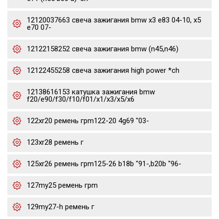
12120037663 свеча зажигания bmw x3 e83 04-10, x5
e70 07-
12122158252 свеча зажигания bmw (n45,n46)
12122455258 свеча зажигания high power *ch
12138616153 катушка зажигания bmw
f20/e90/f30/f10/f01/x1/x3/x5/x6
122xr20 ремень грm122-20 4g69 "03-
123xr28 ремень г
125xr26 ремень грm125-26 b18b "91-,b20b "96-
127my25 ремень грm
129my27-h ремень г