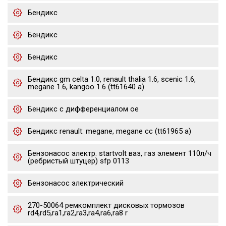
Бендикс
Бендикс
Бендикс
Бендикс gm celta 1.0, renault thalia 1.6, scenic 1.6,
megane 1.6, kangoo 1.6 (tt61640 a)
Бендикс с дифференциалом oe
Бендикс renault: megane, megane cc (tt61965 a)
Бензонасос электр. startvolt ваз, газ элемент 110л/ч
(ребристый штуцер) sfp 0113
Бензонасос электрический
270-50064 ремкомплект дисковых тормозов
rd4,rd5,ra1,ra2,ra3,ra4,ra6,ra8 r