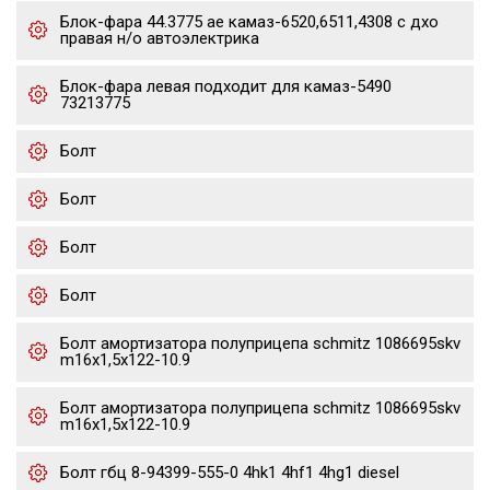
Блок-фара 44.3775 ae камаз-6520,6511,4308 с дхо
правая н/о автоэлектрика
Блок-фара левая подходит для камаз-5490
73213775
Болт
Болт
Болт
Болт
Болт амортизатора полуприцепа schmitz 1086695skv
m16x1,5х122-10.9
Болт амортизатора полуприцепа schmitz 1086695skv
m16x1,5х122-10.9
Болт гбц 8-94399-555-0 4hk1 4hf1 4hg1 diesel