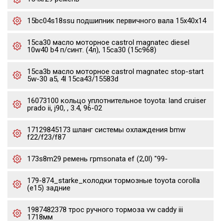
15bc04s18ssu подшипник первичного вала 15x40x14
15ca30 масло моторное castrol magnatec diesel
10w40 b4 п/синт. (4л), 15ca30 (15c968)
15ca3b масло моторное castrol magnatec stop-start
5w-30 a5, 4l 15ca43/15583d
16073100 кольцо уплотнительное toyota: land cruiser
prado ii, j90, , 3.4, 96-02
17129845173 шланг системы охлаждения bmw
f22/f23/f87
173s8m29 ремень грmsonata ef (2,0l) "99-
179-874_starke_колодки тормозные toyota corolla
(e15) задние
1987482378 трос ручного тормоза vw caddy iii
1718мм