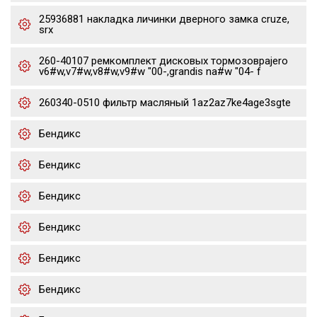
25936881 накладка личинки дверного замка cruze,
srx
260-40107 ремкомплект дисковых тормозовpajero
v6#w,v7#w,v8#w,v9#w "00-,grandis na#w "04- f
260340-0510 фильтр масляный 1az2az7ke4age3sgte
Бендикс
Бендикс
Бендикс
Бендикс
Бендикс
Бендикс