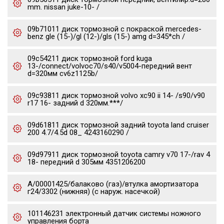
mm. nissan juke-10- /
09b71011 диск тормозной с покраской mercedes-
benz gle (15-)/gl (12-)/gls (15-) amg d=345*ch /
09c54211 диск тормозной ford kuga
13-/connect/volvoc70/s40/v5004-передний вент
d=320мм cv6z1125b/
09c93811 диск тормозной volvo xc90 ii 14- /s90/v90
r17 16- задний d 320мм.***/
09d61811 диск тормозной задний toyota land cruiser
200 4.7/4.5d 08_ 4243160290 /
09d97911 диск тормозной toyota camry v70 17-/rav 4
18- передний d 305мм 4351206200
А/00001425/балаково (газ)/втулка амортизатора
г24/3302 (нижняя) (с наруж. насечкой)
101146231 электронный датчик системы ножного
управления борта