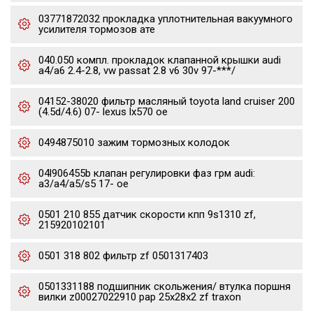
03771872032 прокладка уплотнительная вакуумного
усилителя тормозов ате
040.050 компл. прокладок клапанной крышки audi
a4/a6 2.4-2.8, vw passat 2.8 v6 30v 97-***/
04152-38020 фильтр масляный toyota land cruiser 200
(4.5d/4.6) 07- lexus lx570 oe
0494875010 зажим тормозных колодок
04l906455b клапан регулировки фаз грм audi:
a3/a4/a5/s5 17- oe
0501 210 855 датчик скорости кпп 9s1310 zf,
215920102101
0501 318 802 фильтр zf 0501317403
0501331188 подшипник скольжения/ втулка поршня
вилки z00027022910 pap 25x28x2 zf traxon