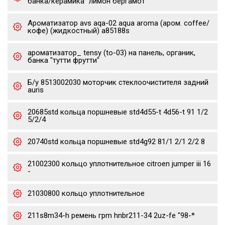
банка/керамика "лимон бергамот"
Ароматизатор avs aqa-02 aqua aroma (аром. coffee/
кофе) (жидкостный) a85188s
ароматизатор_ tensy (to-03) на панель, органик,
банка "тутти фрутти"
Б/у 8513002030 моторчик стеклоочистителя задний
auris
20685std кольца поршневые std4d55-t 4d56-t 91 1/2
5/2/4
20740std кольца поршневые std4g92 81/1 2/1 2/2 8
21002300 кольцо уплотнительное citroen jumper iii 16
-
21030800 кольцо уплотнительное
211s8m34-h ремень грm hnbr211-34 2uz-fe "98-*