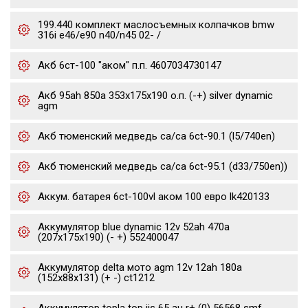
199.440 комплект маслосъемных колпачков bmw
316i e46/e90 n40/n45 02- /
Акб 6ст-100 "аком" п.п. 4607034730147
Акб 95ah 850a 353x175x190 о.п. (-+) silver dynamic
agm
Акб тюменский медведь ca/ca 6ct-90.1 (l5/740en)
Акб тюменский медведь ca/ca 6ct-95.1 (d33/750en))
Аккум. батарея 6ct-100vl аком 100 евро lk420133
Аккумулятор blue dynamic 12v 52ah 470a
(207x175x190) (- +) 552400047
Аккумулятор delta мото agm 12v 12ah 180a
(152x88x131) (+ -) ct1212