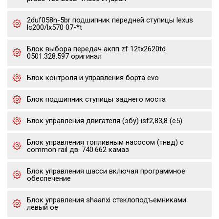
2duf058n-5br подшипник передней ступицы lexus
lc200/lx570 07-*t
Блок выбора передач акпп zf 12tx2620td
0501.328.597 оригинал
Блок контроля и управления борта evo
Блок подшипник ступицы заднего моста
Блок управления двигателя (эбу) isf2,83,8 (е5)
Блок управления топливным насосом (тнвд) с
common rail дв. 740.662 камаз
Блок управления шасси включая программное
обеспечение
Блок управления shaanxi стеклоподъемниками
левый oe