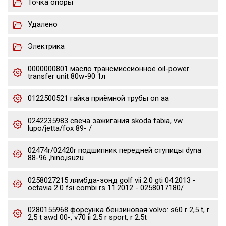
Точка опоры
Удалено
Электрика
0000000801 масло трансмиссионное oil-power
transfer unit 80w-90 1л
0122500521 гайка приёмной трубы on aa
0242235983 свеча зажигания skoda fabia, vw
lupo/jetta/fox 89- /
02474r/02420r подшипник передней ступицы dyna
88-96 ,hino,isuzu
0258027215 лямбда-зонд golf vii 2.0 gti 04.2013 -
octavia 2.0 fsi combi rs 11.2012 - 0258017180/
0280155968 форсунка бензиновая volvo: s60 r 2,5 t, r
2,5 t awd 00-, v70 ii 2.5 r sport, r 2.5t