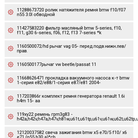
11288673720 ролик натяжителя ремня bmw f10/f07
n55 3.0l обводной
11427583220 фильтр масляный bmw 5-series, f10,
f11, g30 6-series, f06, f12, f13 7-series *k
1160500072/hd рычаг vag 05- перед.подв.нижн.лев/
прав.
1160500177рычаг vw beetle/passat 11
11668626471 прокладка вакуумного насоса к-т bmw
1-серия e82/e88/1-серия e87/e81 2004-
117203866r комплект ремня генератора renault 1.6i
h4m 15- aa
119xy22 ремень грm3g83 -
h42a,h42v,h47a,h47v,h81w,u61t,u61tp,u61v,u61w,u62t,u62tp,
12120037582 свеча зажигания bmw x5 e70/5 f10/ x6
e71 (n55 b30 a)*ch