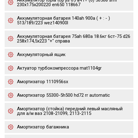
Аккумулятор topla top jis 65 ач r+ (0) 56568 smf
230x175x200220 en650 118667
Аккумуляторная батарея 140ah 900a ( + : - )
513/189/223 wez140900l
Аккумуляторная батарея 75ah 680a 18.6кг 6ст-75 d26
258x174,5x223 "+" справа
Аккумуляторный ящик
Актуатор турбокомпрессора mat1104gr
Амортизатор 1110956sx
Амортизатор 55300-5h500 hd72 rr automatic
Амортизатор (стойка) передний левый масляный
для а/м ваз 2108-21099, 2113-2115
Амортизатор багажника