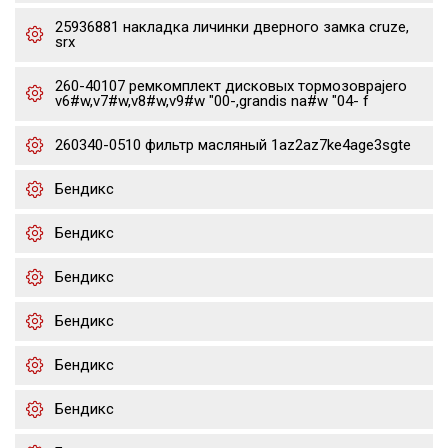
25936881 накладка личинки дверного замка cruze,
srx
260-40107 ремкомплект дисковых тормозовpajero
v6#w,v7#w,v8#w,v9#w "00-,grandis na#w "04- f
260340-0510 фильтр масляный 1az2az7ke4age3sgte
Бендикс
Бендикс
Бендикс
Бендикс
Бендикс
Бендикс