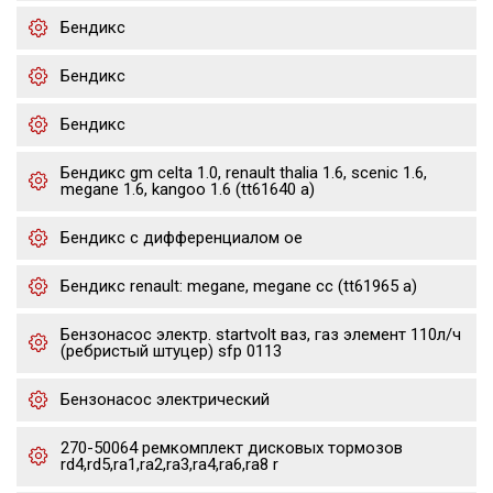
Бендикс
Бендикс
Бендикс
Бендикс gm celta 1.0, renault thalia 1.6, scenic 1.6,
megane 1.6, kangoo 1.6 (tt61640 a)
Бендикс с дифференциалом oe
Бендикс renault: megane, megane cc (tt61965 a)
Бензонасос электр. startvolt ваз, газ элемент 110л/ч
(ребристый штуцер) sfp 0113
Бензонасос электрический
270-50064 ремкомплект дисковых тормозов
rd4,rd5,ra1,ra2,ra3,ra4,ra6,ra8 r