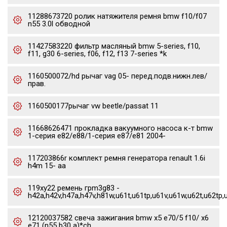
11288673720 ролик натяжителя ремня bmw f10/f07
n55 3.0l обводной
11427583220 фильтр масляный bmw 5-series, f10,
f11, g30 6-series, f06, f12, f13 7-series *k
1160500072/hd рычаг vag 05- перед.подв.нижн.лев/
прав.
1160500177рычаг vw beetle/passat 11
11668626471 прокладка вакуумного насоса к-т bmw
1-серия e82/e88/1-серия e87/e81 2004-
117203866r комплект ремня генератора renault 1.6i
h4m 15- aa
119xy22 ремень грm3g83 -
h42a,h42v,h47a,h47v,h81w,u61t,u61tp,u61v,u61w,u62t,u62tp,
12120037582 свеча зажигания bmw x5 e70/5 f10/ x6
e71 (n55 b30 a)*ch