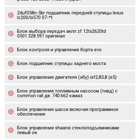
2duf058n-5br подшипник передней ступицы lexus
lc200/lx570 07-*t
Блок выбора передач акпп zf 12tx2620td
0501.328.597 оригинал
Блок контроля и управления борта evo
Блок подшипник ступицы заднего моста
Блок управления двигателя (эбу) isf2,83,8 (е5)
Блок управления топливным насосом (тнвд) с
common rail дв. 740.662 камаз
Блок управления шасси включая программное
обеспечение
Блок управления shaanxi стеклоподъемниками
левый oe