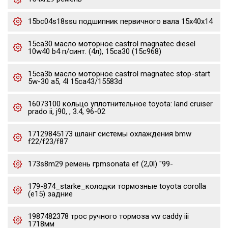
15bc04s18ssu подшипник первичного вала 15x40x14
15ca30 масло моторное castrol magnatec diesel
10w40 b4 п/синт. (4л), 15ca30 (15c968)
15ca3b масло моторное castrol magnatec stop-start
5w-30 a5, 4l 15ca43/15583d
16073100 кольцо уплотнительное toyota: land cruiser
prado ii, j90, , 3.4, 96-02
17129845173 шланг системы охлаждения bmw
f22/f23/f87
173s8m29 ремень грmsonata ef (2,0l) "99-
179-874_starke_колодки тормозные toyota corolla
(e15) задние
1987482378 трос ручного тормоза vw caddy iii
1718мм