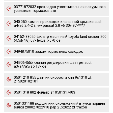
03771872032 прокладка уплотнительная вакуумного
усилителя тормозов ате
040.050 компл. прокладок клапанной крышки audi
a4/a6 2.4-2.8, vw passat 2.8 v6 30v 97-***/
04152-38020 фильтр масляный toyota land cruiser 200
(4.5d/4.6) 07- lexus lx570 oe
0494875010 зажим тормозных колодок
04l906455b клапан регулировки фаз грм audi:
a3/a4/a5/s5 17- oe
0501 210 855 датчик скорости кпп 9s1310 zf,
215920102101
0501 318 802 фильтр zf 0501317403
0501331188 подшипник скольжения/ втулка поршня
вилки z00027022910 pap 25x28x2 zf traxon