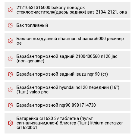
21210631315000 bakony поводок
стеклоочистителя(дверь задняя) ваз 2104, 2121, ока
Бак топливный
Баллон воздушный shacman shaanxi x6000 ресивер
oe
Барабан тормозной задний 2100400560 n120 jac
(non-genuine)
Барабан тормозной задний isuzu nqr 90 (cr)
Барабан тормозной hyundai hd120 передний (16")
(1шт.) valeo phc
Барабан тормозной nqr90 8981714730
Батарейка cr1620 3v таблетка (пульт
сигнализации,ключ) блистер (1шт.) lithium energizer
cr1620bc1