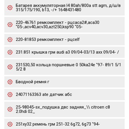
Батарея аккумуляторная l4 80ah/800a stt agm, д/ш/в
315/175/190, b13, -/+ 1648431480
220-46761 ремкомплект - рцсaca2#,aca30
"05-,acv40,acv30,azt250,ksp90 "05-
220-81853 ремкомплект - рцсelf
231.851 крышка грм audi a3 09/04-03/13 axx 09/04- /
231530,50 кольца поршневые 0 50ka24e "97- 89/1 5/1
5/2 8
Бводной ремня г
24071163363 ate датчик абс
25-98045-sx_подушка двс задняя_\\ citroen c8
2.0hdi 02_
251xy32 ремень грм 251-32 6g72, 6g73 "94-