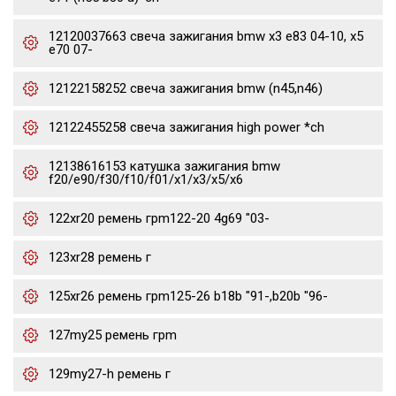
12120037663 свеча зажигания bmw x3 e83 04-10, x5
e70 07-
12122158252 свеча зажигания bmw (n45,n46)
12122455258 свеча зажигания high power *ch
12138616153 катушка зажигания bmw
f20/e90/f30/f10/f01/x1/x3/x5/x6
122xr20 ремень грm122-20 4g69 "03-
123xr28 ремень г
125xr26 ремень грm125-26 b18b "91-,b20b "96-
127my25 ремень грm
129my27-h ремень г