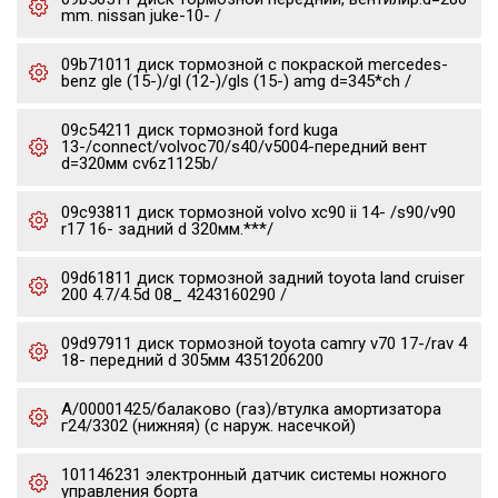
mm. nissan juke-10- /
09b71011 диск тормозной с покраской mercedes-
benz gle (15-)/gl (12-)/gls (15-) amg d=345*ch /
09c54211 диск тормозной ford kuga
13-/connect/volvoc70/s40/v5004-передний вент
d=320мм cv6z1125b/
09c93811 диск тормозной volvo xc90 ii 14- /s90/v90
r17 16- задний d 320мм.***/
09d61811 диск тормозной задний toyota land cruiser
200 4.7/4.5d 08_ 4243160290 /
09d97911 диск тормозной toyota camry v70 17-/rav 4
18- передний d 305мм 4351206200
А/00001425/балаково (газ)/втулка амортизатора
г24/3302 (нижняя) (с наруж. насечкой)
101146231 электронный датчик системы ножного
управления борта