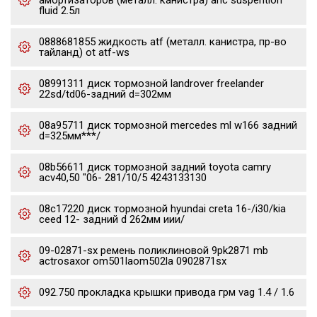
амортизаторов (металл. канистра) ahc suspention
fluid 2.5л
0888681855 жидкость atf (металл. канистра, пр-во
тайланд) ot atf-ws
08991311 диск тормозной landrover freelander
22sd/td06-задний d=302мм
08a95711 диск тормозной mercedes ml w166 задний
d=325мм***/
08b56611 диск тормозной задний toyota camry
acv40,50 "06- 281/10/5 4243133130
08c17220 диск тормозной hyundai creta 16-/i30/kia
ceed 12- задний d 262мм иии/
09-02871-sx ремень поликлиновой 9pk2871 mb
actrosaxor om501laom502la 0902871sx
092.750 прокладка крышки привода грм vag 1.4 / 1.6