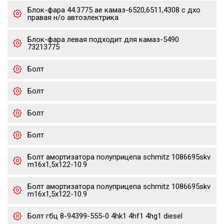
Блок-фара 44.3775 ae камаз-6520,6511,4308 с дхо
правая н/о автоэлектрика
Блок-фара левая подходит для камаз-5490
73213775
Болт
Болт
Болт
Болт
Болт амортизатора полуприцепа schmitz 1086695skv
m16x1,5х122-10.9
Болт амортизатора полуприцепа schmitz 1086695skv
m16x1,5х122-10.9
Болт гбц 8-94399-555-0 4hk1 4hf1 4hg1 diesel