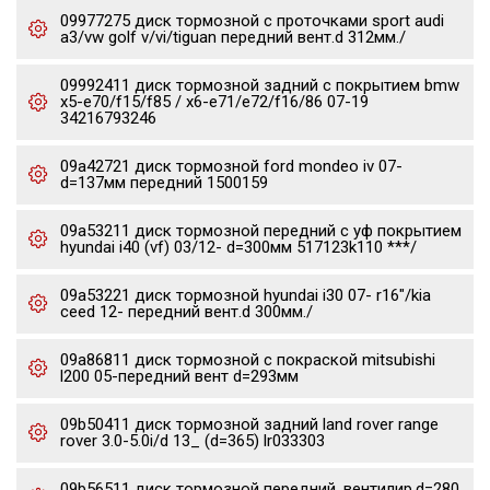
09977275 диск тормозной c проточками sport audi
a3/vw golf v/vi/tiguan передний вент.d 312мм./
09992411 диск тормозной задний с покрытием bmw
x5-e70/f15/f85 / x6-e71/e72/f16/86 07-19
34216793246
09a42721 диск тормозной ford mondeo iv 07-
d=137мм передний 1500159
09a53211 диск тормозной передний с уф покрытием
hyundai i40 (vf) 03/12- d=300мм 517123k110 ***/
09a53221 диск тормозной hyundai i30 07- r16"/kia
ceed 12- передний вент.d 300мм./
09a86811 диск тормозной с покраской mitsubishi
l200 05-передний вент d=293мм
09b50411 диск тормозной задний land rover range
rover 3.0-5.0i/d 13_ (d=365) lr033303
09b56511 диск тормозной передний, вентилир.d=280