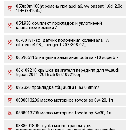
053rp9m100ht ремень грм audi a6, vw passat 1.6d, 2.0d
"14- (941085)
054.930 комплект прокладок и уплотнений
клапанной крышки /
06-00181-sx_датчик положения коленвала_\\
citroen c4 08_, peugeot 207/308 07_
06b905115r катушка зажигания octavia -10 superb -
06k109210 крышка двигателя передняя для vw,audi
tiguan 2011-2016 a5 06k109210bj
086.320 прокладка гбц audi a1, a3 0.8mm/
0888013206 масло моторное toyota sp 0w-20, 1л
0888013706 масло моторное toyota sp 5w30, 1л
0888601805 toyota масло трансм. для