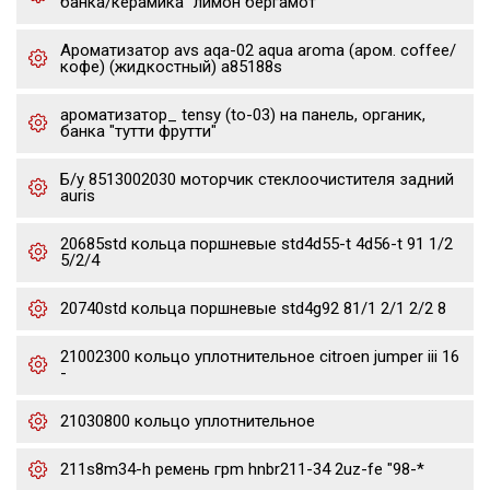
банка/керамика "лимон бергамот"
Ароматизатор avs aqa-02 aqua aroma (аром. coffee/
кофе) (жидкостный) a85188s
ароматизатор_ tensy (to-03) на панель, органик,
банка "тутти фрутти"
Б/у 8513002030 моторчик стеклоочистителя задний
auris
20685std кольца поршневые std4d55-t 4d56-t 91 1/2
5/2/4
20740std кольца поршневые std4g92 81/1 2/1 2/2 8
21002300 кольцо уплотнительное citroen jumper iii 16
-
21030800 кольцо уплотнительное
211s8m34-h ремень грm hnbr211-34 2uz-fe "98-*