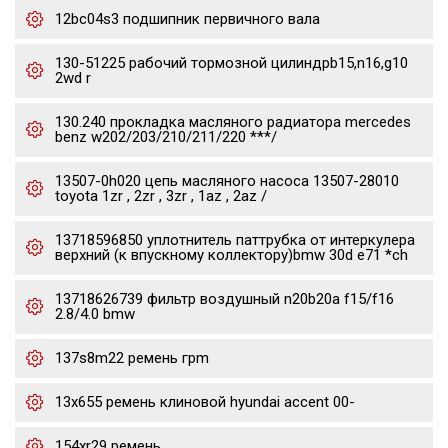
12bc04s3 подшипник первичного вала
130-51225 рабочий тормозной цилиндрb15,n16,g10
2wd r
130.240 прокладка масляного радиатора mercedes
benz w202/203/210/211/220 ***/
13507-0h020 цепь масляного насоса 13507-28010
toyota 1zr , 2zr , 3zr , 1az , 2az /
13718596850 уплотнитель паттрубка от интеркулера
верхний (к впускному коллектору)bmw 30d e71 *ch
13718626739 фильтр воздушный n20b20a f15/f16
2.8/4.0 bmw
137s8m22 ремень грm
13x655 ремень клиновой hyundai accent 00-
154xr29 ремень