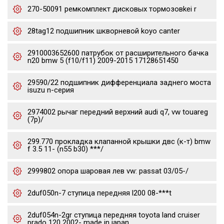
270-50091 ремкомплект дисковых тормозовkei r
28tag12 подшипник шкворневой koyo canter
2910003652600 патрубок от расширительного бачка
n20 bmw 5 (f10/f11) 2009-2015 17128651450
29590/22 подшипник дифференциала заднего моста
isuzu n-серия
2974002 рычаг передний верхний audi q7, vw touareg
(7p)/
299.770 прокладка клапанной крышки двс (к-т) bmw
f 3.5 11- (n55 b30) ***/
2999802 опора шаровая лев vw: passat 03/05-/
2duf050n-7 ступица передняя l200 08-***t
2duf054n-2gr ступица передняя toyota land cruiser
prado 120 2002- made in japan