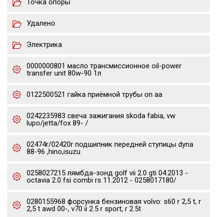
Точка опоры
Удалено
Электрика
0000000801 масло трансмиссионное oil-power
transfer unit 80w-90 1л
0122500521 гайка приёмной трубы on aa
0242235983 свеча зажигания skoda fabia, vw
lupo/jetta/fox 89- /
02474r/02420r подшипник передней ступицы dyna
88-96 ,hino,isuzu
0258027215 лямбда-зонд golf vii 2.0 gti 04.2013 -
octavia 2.0 fsi combi rs 11.2012 - 0258017180/
0280155968 форсунка бензиновая volvo: s60 r 2,5 t, r
2,5 t awd 00-, v70 ii 2.5 r sport, r 2.5t