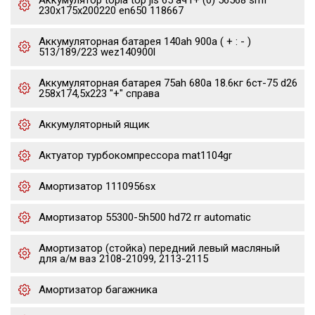
Аккумулятор topla top jis 65 ач r+ (0) 56568 smf
230x175x200220 en650 118667
Аккумуляторная батарея 140ah 900a ( + : - )
513/189/223 wez140900l
Аккумуляторная батарея 75ah 680a 18.6кг 6ст-75 d26
258x174,5x223 "+" справа
Аккумуляторный ящик
Актуатор турбокомпрессора mat1104gr
Амортизатор 1110956sx
Амортизатор 55300-5h500 hd72 rr automatic
Амортизатор (стойка) передний левый масляный
для а/м ваз 2108-21099, 2113-2115
Амортизатор багажника