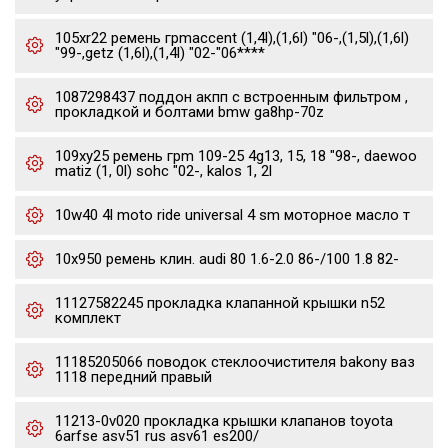
105xr22 ремень грmaccent (1,4l),(1,6l) "06-,(1,5l),(1,6l)
"99-,getz (1,6l),(1,4l) "02-"06****
1087298437 поддон акпп с встроенным фильтром ,
прокладкой и болтами bmw ga8hp-70z
109xy25 ремень грm 109-25 4g13, 15, 18 "98-, daewoo
matiz (1, 0l) sohc "02-, kalos 1, 2l
10w40 4l moto ride universal 4 sm моторное масло т
10x950 ремень клин. audi 80 1.6-2.0 86-/100 1.8 82-
11127582245 прокладка клапанной крышки n52
комплект
11185205066 поводок стеклоочистителя bakony ваз
1118 передний правый
11213-0v020 прокладка крышки клапанов toyota
6arfse asv51 rus asv61 es200/