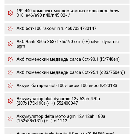
199.440 комплект маслосъемных колпачков bmw
316i e46/e90 n40/n45 02- /
Акб 6ст-100 "аком" п.п. 4607034730147
Акб 95ah 850a 353x175x190 о.п. (-+) silver dynamic
agm
Акб тюменский медведь ca/ca 6ct-90.1 (l5/740en)
Акб тюменский медведь ca/ca 6ct-95.1 (d33/750en))
Аккум. батарея 6ct-100vl аком 100 евро lk420133
Аккумулятор blue dynamic 12v 52ah 470a
(207x175x190) (- +) 552400047
Аккумулятор delta мото agm 12v 12ah 180a
(152x88x131) (+ -) ct1212