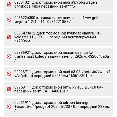
09701021 диск тормозной audi a3/volkswagen
g4/skoda fabia передний вент***./
098622a300 катушка зажигания audi a1/vw golf
vii/jetta 1.2/1.4 11- 0986221057 /
0986479a12 диск тормозной hyundai: elantra 10-,
veloster 11-, i30 11- передний вентилируемый
d=280мм
09896921 диск тормозной nissan qashqai/x-
trail/renault koleos задний вент.d=292мм. 432064ba0a
/
09916711 диск тормозной audi a3 03-/octavia/vw golf
v/vi/jetta iii передний d=280мм 1k0615301s /
09958111 диск тормозной bmw x3 e83 2.0-3.0 04-
передний вент. 34113400151 /
09961911 диск тормозной citroen berlingo
+esp/c5/c4/peugeot 207 05-/307 05- передний 283мм.
/