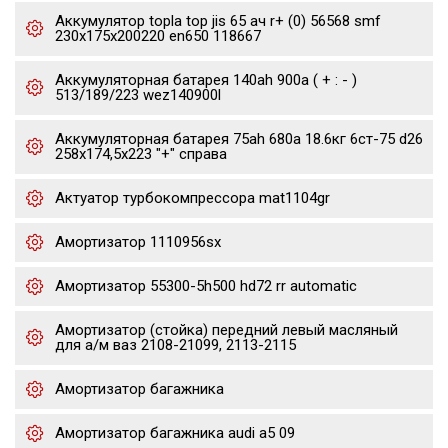
Аккумулятор topla top jis 65 ач r+ (0) 56568 smf
230x175x200220 en650 118667
Аккумуляторная батарея 140ah 900a ( + : - )
513/189/223 wez140900l
Аккумуляторная батарея 75ah 680a 18.6кг 6ст-75 d26
258x174,5x223 "+" справа
Актуатор турбокомпрессора mat1104gr
Амортизатор 1110956sx
Амортизатор 55300-5h500 hd72 rr automatic
Амортизатор (стойка) передний левый масляный
для а/м ваз 2108-21099, 2113-2115
Амортизатор багажника
Амортизатор багажника audi a5 09