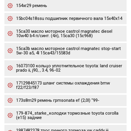
154xr29 ремень
15bc04s18ssu подшипник первичного вала 15x40x14
15ca30 масло моторное castrol magnatec diesel
10w40 b4 п/синт. (4л), 15ca30 (15c968)
15ca3b масло моторное castrol magnatec stop-start
5w-30 a5, 4l 15ca43/15583d
16073100 кольцо уплотнительное toyota: land cruiser
prado ii, j90, , 3.4, 96-02
17129845173 шланг системы охлаждения bmw
f22/f23/f87
173s8m29 ремень грmsonata ef (2,0l) "99-
179-874_starke_колодки тормозные toyota corolla
(e15) задние
1987482378 трос ручного тормоза vw caddy iii