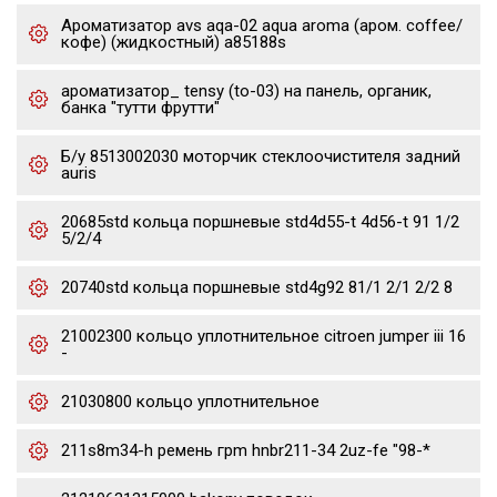
Ароматизатор avs aqa-02 aqua aroma (аром. coffee/
кофе) (жидкостный) a85188s
ароматизатор_ tensy (to-03) на панель, органик,
банка "тутти фрутти"
Б/у 8513002030 моторчик стеклоочистителя задний
auris
20685std кольца поршневые std4d55-t 4d56-t 91 1/2
5/2/4
20740std кольца поршневые std4g92 81/1 2/1 2/2 8
21002300 кольцо уплотнительное citroen jumper iii 16
-
21030800 кольцо уплотнительное
211s8m34-h ремень грm hnbr211-34 2uz-fe "98-*