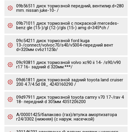
09b56511 диск тормозной передний, вентилир.d=280
mm. nissan juke-10- /
09b71011 диск тормозной с покраской mercedes-
benz gle (15-)/gl (12-)/gls (15-) amg d=345*ch /
09c54211 диск тормозной ford kuga
13-/connect/volvoc70/s40/v5004-передний вент
d=320мм cv6z1125b/
09c93811 диск тормозной volvo xc90 ii 14- /s90/v90
r17 16- задний d 320мм.***/
09d61811 диск тормозной задний toyota land cruiser
200 4.7/4.5d 08_ 4243160290 /
09d97911 диск тормозной toyota camry v70 17-/rav 4
18- передний d 305мм 4351206200
А/00001425/балаково (газ)/втулка амортизатора
г24/3302 (нижняя) (с наруж. насечкой)