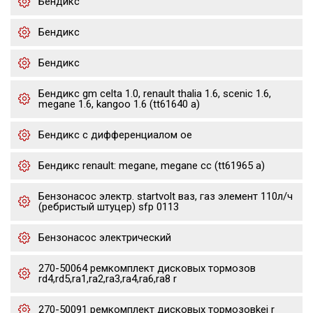
Бендикс
Бендикс
Бендикс
Бендикс gm celta 1.0, renault thalia 1.6, scenic 1.6,
megane 1.6, kangoo 1.6 (tt61640 a)
Бендикс с дифференциалом oe
Бендикс renault: megane, megane cc (tt61965 a)
Бензонасос электр. startvolt ваз, газ элемент 110л/ч
(ребристый штуцер) sfp 0113
Бензонасос электрический
270-50064 ремкомплект дисковых тормозов
rd4,rd5,ra1,ra2,ra3,ra4,ra6,ra8 r
270-50091 ремкомплект дисковых тормозовkei r