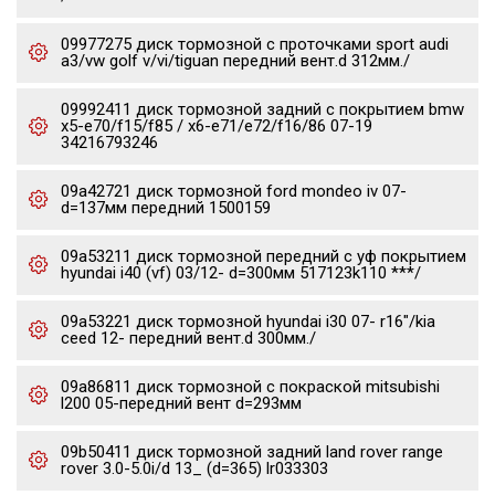
09977275 диск тормозной c проточками sport audi
a3/vw golf v/vi/tiguan передний вент.d 312мм./
09992411 диск тормозной задний с покрытием bmw
x5-e70/f15/f85 / x6-e71/e72/f16/86 07-19
34216793246
09a42721 диск тормозной ford mondeo iv 07-
d=137мм передний 1500159
09a53211 диск тормозной передний с уф покрытием
hyundai i40 (vf) 03/12- d=300мм 517123k110 ***/
09a53221 диск тормозной hyundai i30 07- r16"/kia
ceed 12- передний вент.d 300мм./
09a86811 диск тормозной с покраской mitsubishi
l200 05-передний вент d=293мм
09b50411 диск тормозной задний land rover range
rover 3.0-5.0i/d 13_ (d=365) lr033303