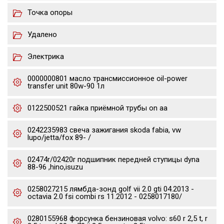
Точка опоры
Удалено
Электрика
0000000801 масло трансмиссионное oil-power
transfer unit 80w-90 1л
0122500521 гайка приёмной трубы on aa
0242235983 свеча зажигания skoda fabia, vw
lupo/jetta/fox 89- /
02474r/02420r подшипник передней ступицы dyna
88-96 ,hino,isuzu
0258027215 лямбда-зонд golf vii 2.0 gti 04.2013 -
octavia 2.0 fsi combi rs 11.2012 - 0258017180/
0280155968 форсунка бензиновая volvo: s60 r 2,5 t, r