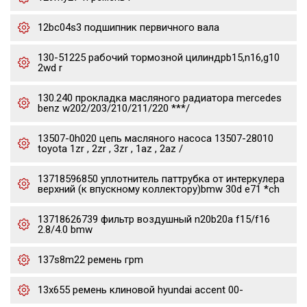
12bc04s3 подшипник первичного вала
130-51225 рабочий тормозной цилиндрb15,n16,g10
2wd r
130.240 прокладка масляного радиатора mercedes
benz w202/203/210/211/220 ***/
13507-0h020 цепь масляного насоса 13507-28010
toyota 1zr , 2zr , 3zr , 1az , 2az /
13718596850 уплотнитель паттрубка от интеркулера
верхний (к впускному коллектору)bmw 30d e71 *ch
13718626739 фильтр воздушный n20b20a f15/f16
2.8/4.0 bmw
137s8m22 ремень грm
13x655 ремень клиновой hyundai accent 00-