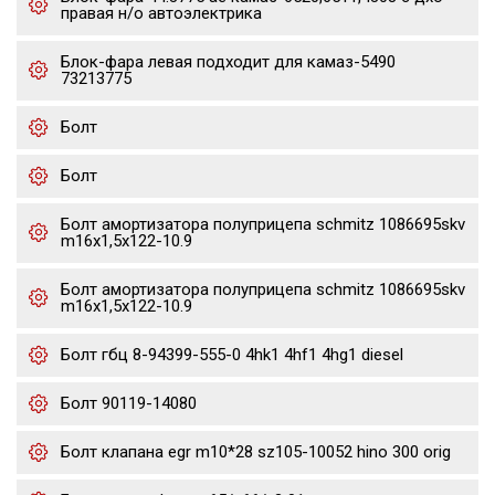
правая н/о автоэлектрика
Блок-фара левая подходит для камаз-5490
73213775
Болт
Болт
Болт амортизатора полуприцепа schmitz 1086695skv
m16x1,5х122-10.9
Болт амортизатора полуприцепа schmitz 1086695skv
m16x1,5х122-10.9
Болт гбц 8-94399-555-0 4hk1 4hf1 4hg1 diesel
Болт 90119-14080
Болт клапана egr m10*28 sz105-10052 hino 300 orig