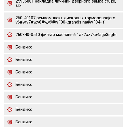
25936881 накладка личинки дверного замка cruze,
srx
260-40107 ремкомплект дисковых тормозовpajero
v6#w,v7#w,v8#w,v9#w "00-,grandis na#w "04- f
260340-0510 фильтр масляный 1az2az7ke4age3sgte
Бендикс
Бендикс
Бендикс
Бендикс
Бендикс
Бендикс
Бендикс