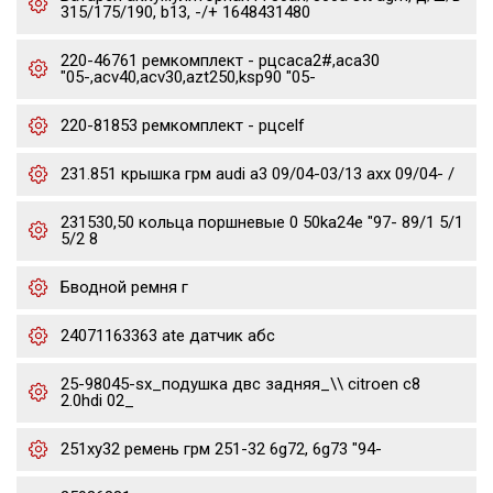
315/175/190, b13, -/+ 1648431480
220-46761 ремкомплект - рцсaca2#,aca30
"05-,acv40,acv30,azt250,ksp90 "05-
220-81853 ремкомплект - рцсelf
231.851 крышка грм audi a3 09/04-03/13 axx 09/04- /
231530,50 кольца поршневые 0 50ka24e "97- 89/1 5/1
5/2 8
Бводной ремня г
24071163363 ate датчик абс
25-98045-sx_подушка двс задняя_\\ citroen c8
2.0hdi 02_
251xy32 ремень грм 251-32 6g72, 6g73 "94-