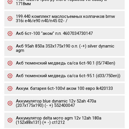
1718мм
199.440 комплект маслосъемных колпачков bmw
316i e46/e90 n40/n45 02- /
Акб 6ст-100 "аком" п.п. 4607034730147
Акб 95ah 850a 353x175x190 о.п. (-+) silver dynamic
agm
Акб тюменский медведь ca/ca 6ct-90.1 (l5/740en)
Акб тюменский медведь ca/ca 6ct-95.1 (d33/750en))
Аккум. батарея 6ct-100vl аком 100 евро lk420133
Аккумулятор blue dynamic 12v 52ah 470a
(207x175x190) (- +) 552400047
Аккумулятор delta мото agm 12v 12ah 180a
(152x88x131) (+ -) ct1212