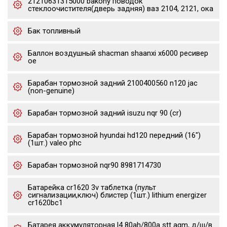
21210631315000 bakony поводок
стеклоочистителя(дверь задняя) ваз 2104, 2121, ока
Бак топливный
Баллон воздушный shacman shaanxi x6000 ресивер
oe
Барабан тормозной задний 2100400560 n120 jac
(non-genuine)
Барабан тормозной задний isuzu nqr 90 (cr)
Барабан тормозной hyundai hd120 передний (16")
(1шт.) valeo phc
Барабан тормозной nqr90 8981714730
Батарейка cr1620 3v таблетка (пульт
сигнализации,ключ) блистер (1шт.) lithium energizer
cr1620bc1
Батарея аккумуляторная l4 80ah/800a stt agm, д/ш/в