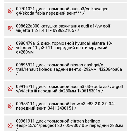
09701021 диск тормозной audi a3/volkswagen
g4/skoda fabia передний вент***./
098622a300 катушка зажигания audi a1/vw golf
vii/jetta 1.2/1.4 11- 0986221057 /
0986479a12 диск тормозной hyundai: elantra 10-,
veloster 11-, i30 11- передний вентилируемый
d=280мм
09896921 диск тормозной nissan qashqai/x-
trail/renault koleos задний вент.d=292мм. 432064ba0a
/
09916711 диск тормозной audi a3 03-/octavia/vw golf
v/vi/jetta iii передний d=280мм 1k0615301s /
09958111 диск тормозной bmw x3 e83 2.0-3.0 04-
передний вент. 34113400151 /
09961911 диск тормозной citroen berlingo
+esp/c5/c4/peugeot 207 05-/307 05- передний 283мм.
/