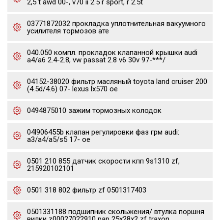
2,5 t awd 00-, v70 ii 2.5 r sport, r 2.5t
03771872032 прокладка уплотнительная вакуумного
усилителя тормозов ате
040.050 компл. прокладок клапанной крышки audi
a4/a6 2.4-2.8, vw passat 2.8 v6 30v 97-***/
04152-38020 фильтр масляный toyota land cruiser 200
(4.5d/4.6) 07- lexus lx570 oe
0494875010 зажим тормозных колодок
04l906455b клапан регулировки фаз грм audi:
a3/a4/a5/s5 17- oe
0501 210 855 датчик скорости кпп 9s1310 zf,
215920102101
0501 318 802 фильтр zf 0501317403
0501331188 подшипник скольжения/ втулка поршня
вилки z00027022910 pap 25x28x2 zf traxon