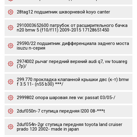
28tag12 подшипник шкворневой koyo canter
2910003652600 патрубок от расширительного бачка
n20 bmw 5 (f10/f11) 2009-2015 17128651450
29590/22 подшипник дифференциала заднего моста
isuzu n-серия
2974002 рычаг передний верхний audi q7, vw touareg
(7p)/
299.770 прокладка клапанной крышки двс (к-т) bmw
f 3.5 11- (n55 b30) ***/
2999802 опора шаровая лев vw: passat 03/05-/
2duf050n-7 ступица передняя l200 08-***t
2duf054n-2gr ступица передняя toyota land cruiser
prado 120 2002- made in japan