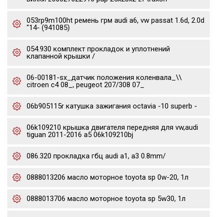
053rp9m100ht ремень грм audi a6, vw passat 1.6d, 2.0d
"14- (941085)
054.930 комплект прокладок и уплотнений
клапанной крышки /
06-00181-sx_датчик положения коленвала_\\
citroen c4 08_, peugeot 207/308 07_
06b905115r катушка зажигания octavia -10 superb -
06k109210 крышка двигателя передняя для vw,audi
tiguan 2011-2016 a5 06k109210bj
086.320 прокладка гбц audi a1, a3 0.8mm/
0888013206 масло моторное toyota sp 0w-20, 1л
0888013706 масло моторное toyota sp 5w30, 1л