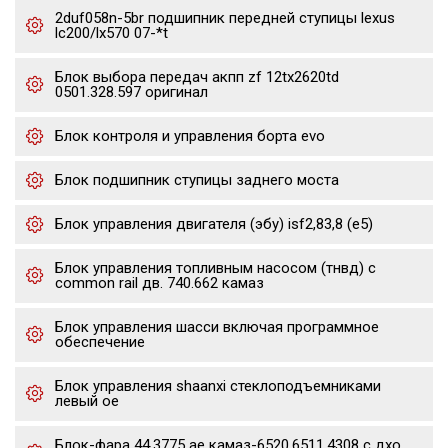
2duf058n-5br подшипник передней ступицы lexus
lc200/lx570 07-*t
Блок выбора передач акпп zf 12tx2620td
0501.328.597 оригинал
Блок контроля и управления борта evo
Блок подшипник ступицы заднего моста
Блок управления двигателя (эбу) isf2,83,8 (е5)
Блок управления топливным насосом (тнвд) с
common rail дв. 740.662 камаз
Блок управления шасси включая программное
обеспечение
Блок управления shaanxi стеклоподъемниками
левый oe
Блок-фара 44.3775 ae камаз-6520,6511,4308 с дхо