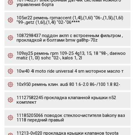
101146231 электронный датчик системы ножного
управления борта
105xr22 ремень грmaccent (1,4l),(1,6l) "06-,(1,5l),(1,6l)
"99-,getz (1,6l),(1,4l) "02-"06****
1087298437 поддон акпп с встроенным фильтром ,
прокладкой и болтами bmw ga8hp-70z
109xy25 ремень грm 109-25 4g13, 15, 18 "98-, daewoo
matiz (1, 0l) sohc "02-, kalos 1, 2l
10w40 4l moto ride universal 4 sm моторное масло т
10x950 ремень клин. audi 80 1.6-2.0 86-/100 1.8 82-
11127582245 прокладка клапанной крышки n52
комплект
11185205066 поводок стеклоочистителя bakony ваз
1118 передний правый
11213-0v020 прокладка крышки клапанов toyota