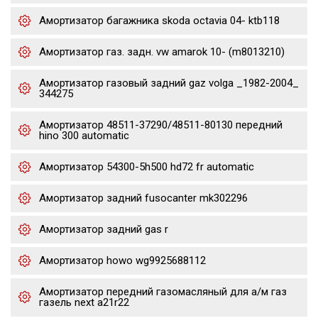
Амортизатор багажника skoda octavia 04- ktb118
Амортизатор газ. задн. vw amarok 10- (m8013210)
Амортизатор газовый задний gaz volga _1982-2004_
344275
Амортизатор 48511-37290/48511-80130 передний
hino 300 automatic
Амортизатор 54300-5h500 hd72 fr automatic
Амортизатор задний fusocanter mk302296
Амортизатор задний gas r
Амортизатор howo wg9925688112
Амортизатор передний газомасляный для а/м газ
газель next a21r22