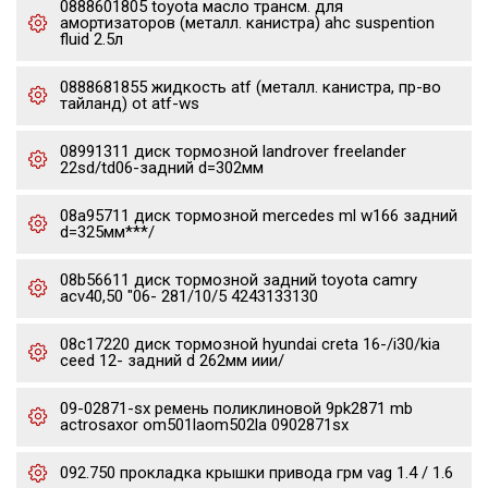
0888601805 toyota масло трансм. для
амортизаторов (металл. канистра) ahc suspention
fluid 2.5л
0888681855 жидкость atf (металл. канистра, пр-во
тайланд) ot atf-ws
08991311 диск тормозной landrover freelander
22sd/td06-задний d=302мм
08a95711 диск тормозной mercedes ml w166 задний
d=325мм***/
08b56611 диск тормозной задний toyota camry
acv40,50 "06- 281/10/5 4243133130
08c17220 диск тормозной hyundai creta 16-/i30/kia
ceed 12- задний d 262мм иии/
09-02871-sx ремень поликлиновой 9pk2871 mb
actrosaxor om501laom502la 0902871sx
092.750 прокладка крышки привода грм vag 1.4 / 1.6