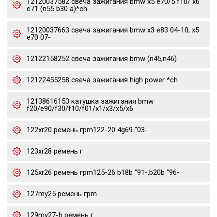
12120037582 свеча зажигания bmw x5 e70/5 f10/ x6
e71 (n55 b30 a)*ch
12120037663 свеча зажигания bmw x3 e83 04-10, x5
e70 07-
12122158252 свеча зажигания bmw (n45,n46)
12122455258 свеча зажигания high power *ch
12138616153 катушка зажигания bmw
f20/e90/f30/f10/f01/x1/x3/x5/x6
122xr20 ремень грm122-20 4g69 "03-
123xr28 ремень г
125xr26 ремень грm125-26 b18b "91-,b20b "96-
127my25 ремень грm
129my27-h ремень г