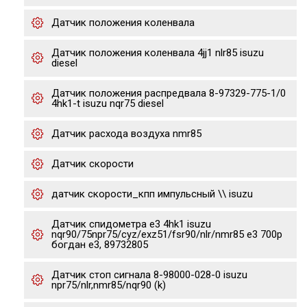
Датчик положения коленвала
Датчик положения коленвала 4jj1 nlr85 isuzu
diesel
Датчик положения распредвала 8-97329-775-1/0
4hk1-t isuzu nqr75 diesel
Датчик расхода воздуха nmr85
Датчик скорости
датчик скорости_кпп импульсный \\ isuzu
Датчик спидометра е3 4hk1 isuzu
nqr90/75npr75/cyz/exz51/fsr90/nlr/nmr85 e3 700p
богдан е3, 89732805
Датчик стоп сигнала 8-98000-028-0 isuzu
npr75/nlr,nmr85/nqr90 (k)