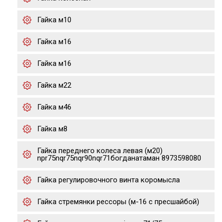
Гайка м10
Гайка м16
Гайка м16
Гайка м22
Гайка м46
Гайка м8
Гайка переднего колеса левая (м20)
npr75nqr75nqr90nqr71богданатаман 8973598080
Гайка регулировочного винта коромысла
Гайка стремянки рессоры (м-16 с пресшайбой)