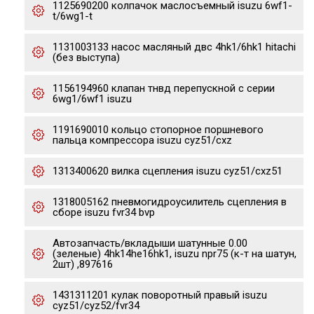
1125690200 колпачок маслосъемный isuzu 6wf1-
t/6wg1-t
1131003133 насос масляный двс 4hk1/6hk1 hitachi
(без выступа)
1156194960 клапан тнвд перепускной с серии
6wg1/6wf1 isuzu
1191690010 кольцо стопорное поршневого
пальца компрессора isuzu cyz51/cxz
1313400620 вилка сцепления isuzu cyz51/cxz51
1318005162 пневмогидроусилитель сцепления в
сборе isuzu fvr34 bvp
Автозапчасть/вкладыши шатунные 0.00
(зеленые) 4hk14he16hk1, isuzu npr75 (к-т на шатун,
2шт) ,897616
1431311201 кулак поворотный правый isuzu
cyz51/cyz52/fvr34