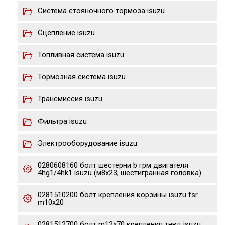
Система стояночного тормоза isuzu
Сцепление isuzu
Топливная система isuzu
Тормозная система isuzu
Трансмиссия isuzu
Фильтра isuzu
Электрооборудование isuzu
0280608160 болт шестерни b грм двигателя
4hg1/4hk1 isuzu (м8х23, шестигранная головка)
0281510200 болт крепления корзины isuzu fsr
m10x20
0281512700 болт m12x70 крепления тнвд isuzu