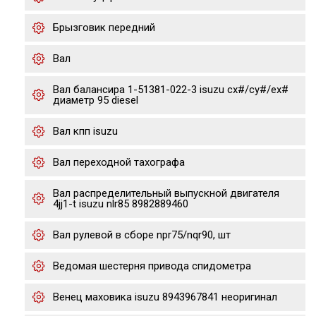
Брызговик передний
Вал
Вал балансира 1-51381-022-3 isuzu cx#/cy#/ex#
диаметр 95 diesel
Вал кпп isuzu
Вал переходной тахографа
Вал распределительный выпускной двигателя
4jj1-t isuzu nlr85 8982889460
Вал рулевой в сборе npr75/nqr90, шт
Ведомая шестерня привода спидометра
Венец маховика isuzu 8943967841 неоригинал