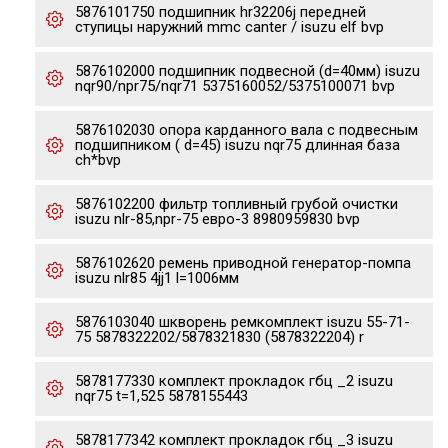
5876101750 подшипник hr32206j передней
ступицы наружний mmc canter / isuzu elf bvp
5876102000 подшипник подвесной (d=40мм) isuzu
nqr90/npr75/nqr71 5375160052/5375100071 bvp
5876102030 опора карданного вала с подвесным
подшипником ( d=45) isuzu nqr75 длинная база
ch*bvp
5876102200 фильтр топливный грубой очистки
isuzu nlr-85,npr-75 евро-3 8980959830 bvp
5876102620 ремень приводной генератор-помпа
isuzu nlr85 4jj1 l=1006мм
5876103040 шкворень ремкомплект isuzu 55-71-
75 5878322202/5878321830 (5878322204) r
5878177330 комплект прокладок гбц _2 isuzu
nqr75 t=1,525 5878155443
5878177342 комплект прокладок гбц _3 isuzu