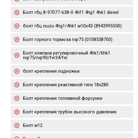
Болт гбц 8-97077-638-0 4hf1 4hg1 4hk1 diesel
болт гбц isuzu 4hg1/4hk1 м10х43 (8943995550)
Болт горного тормоза nqr75 (0108558700)
Болт клапана регулировочный 4hk1/6hk1
nqr75/nqr90/fvr34/fsr
болт крепления подножки
Болт крепления реактивной тяги 18x280
Болт крепления топливной форсунки
Болт крепления трубок высокого давления
Болт м12