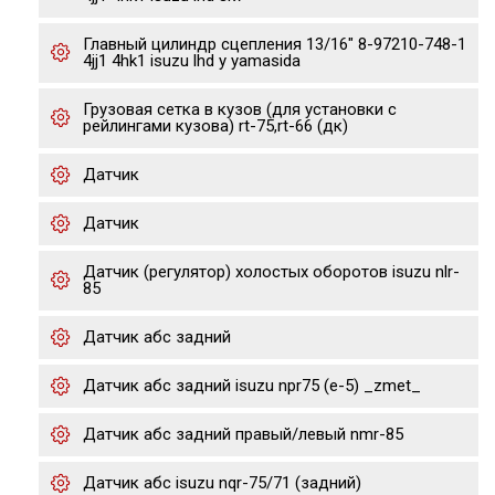
Главный цилиндр сцепления 13/16" 8-97210-748-1
4jj1 4hk1 isuzu lhd y yamasida
Грузовая сетка в кузов (для установки с
рейлингами кузова) rt-75,rt-66 (дк)
Датчик
Датчик
Датчик (регулятор) холостых оборотов isuzu nlr-
85
Датчик абс задний
Датчик абс задний isuzu npr75 (е-5) _zmet_
Датчик абс задний правый/левый nmr-85
Датчик абс isuzu nqr-75/71 (задний)