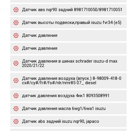
Датчик авs nqr90 задний 8981710050/8981710051
Датчик высоты подвески,правый isuzu fvr34 (e5)
Датчик давления
Датчик давления
Датчик давления в шинах schrader isuzu-d max
2020/21/22
Датчик давления воздуха (впуск.) 8-98009-418-0
cx#/cy#/fr#/fs#/nlr/nmr85 07_ diesel
датчик давления воздуха 4нк1 8093508991
Датчик давления масла 6wg1/6wa1 isuzu
Датчик abs задний isuzu nqr90, japaco