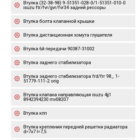
Втулка (32-38-98) 9-51351-028-0/1-51351-010-0
isuzu ftr/fvr/gvr/fvr34 задней рессоры
Втулка болта клапанной крышки
Втулка дистанционная хомута глушителя
Втулка 6й передачи 90387-31002
Втулка заднего стабилизатора
Втулка заднего стабилизатора frd/frr 98_ 1-
51779-111-2 orig
Втулка клапана направляющая isuzu 4jj1
8942394230 mv08207
Втулка кпп
Втулка крепления передней решетки радиатора
d=7x7 l=7,5