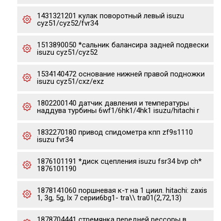
1431321201 кулак поворотный левый isuzu
cyz51/cyz52/fvr34
1513890050 *сальник балансира задней подвески
isuzu cyz51/cyz52
1534140472 основание нижней правой подножки
isuzu cyz51/cxz/exz
1802200140 датчик давления и температуры
наддува турбины 6wf1/6hk1/4hk1 isuzu/hitachi r
1832270180 привод спидометра кпп zf9s1110
isuzu fvr34
1876101191 *диск сцепления isuzu fsr34 bvp ch*
1876101190
1878141060 поршневая к-т на 1 циил. hitachi: zaxis
1, 3g, 5g, lx 7 серии6bg1- tra\\ tra01(2,72,13)
1878704441 стремянка передней рессоры в