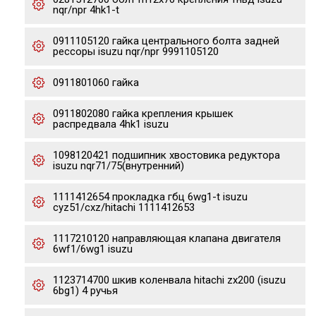
nqr/npr 4hk1-t
0911105120 гайка центрального болта задней
рессоры isuzu nqr/npr 9991105120
0911801060 гайка
0911802080 гайка крепления крышек
распредвала 4hk1 isuzu
1098120421 подшипник хвостовика редуктора
isuzu nqr71/75(внутренний)
1111412654 прокладка гбц 6wg1-t isuzu
cyz51/cxz/hitachi 1111412653
1117210120 направляющая клапана двигателя
6wf1/6wg1 isuzu
1123714700 шкив коленвала hitachi zx200 (isuzu
6bg1) 4 ручья