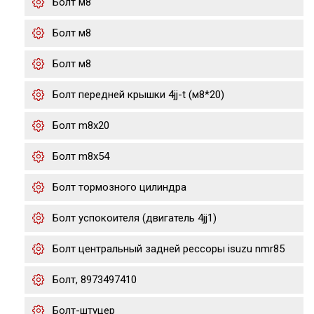
Болт м8
Болт м8
Болт м8
Болт передней крышки 4jj-t (м8*20)
Болт m8x20
Болт m8x54
Болт тормозного цилиндра
Болт успокоителя (двигатель 4jj1)
Болт центральный задней рессоры isuzu nmr85
Болт, 8973497410
Болт-штуцер