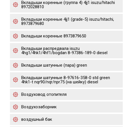
Вкладыши коренные (группа 4) 4jj1 isuzu/hitachi
8972028810
Вкладыши коренные 4jj1 (grade-5) isuzu/hitachi,
8973879680
Вкладыши коренные 8973879650
Вкладыши распредвала isuzu
4hg1/4hk1/4hf1/bogdan 8-97386-189-0 diesel
Вкладыши шатунные (пара) green
Вкладыши шатунные 8-97616-358-0 std green
4hk1-t nqr90/nqr/npr75 (на шейку) diesel
Воздуховод отопителя
Воздухозаборник
воздушный бак