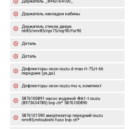
Держатель _8943164100_
Держатель накладки кабины
Держатель стекла двери
nlr85/nmr85/npr75/nqr90/fsr90
Деталь
Деталь
Дефлекторы окон isuzu d-max rt-75,rt-66
передние (ук,дк)
Дефлекторы окон isuzu mu-x, комплект
5876100891 насос водяной 4hk1-t isuzu
(8973634780) bvp ch* 5876100890
5876101590 амортизатор передний isuzu
nmr85,mitsubishi fuso bvp ch*