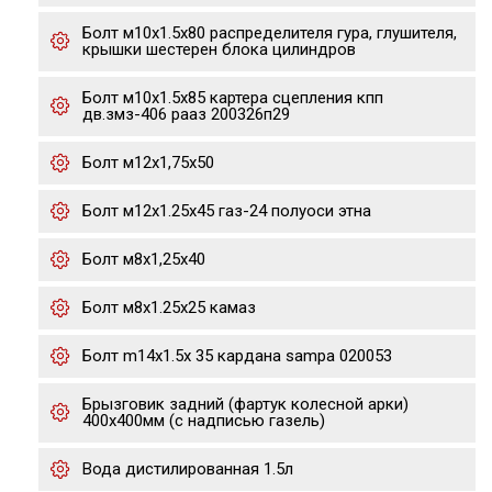
Болт м10х1.5х80 распределителя гура, глушителя,
крышки шестерен блока цилиндров
Болт м10х1.5х85 картера сцепления кпп
дв.змз-406 рааз 200326п29
Болт м12х1,75х50
Болт м12х1.25х45 газ-24 полуоси этна
Болт м8х1,25х40
Болт м8х1.25х25 камаз
Болт m14x1.5x 35 кардана sampa 020053
Брызговик задний (фартук колесной арки)
400х400мм (с надписью газель)
Вода дистилированная 1.5л