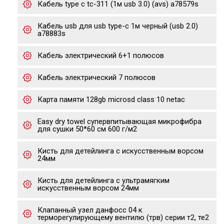
Кабель type c tc-311 (1м usb 3.0) (avs) a78579s
Кабель usb для usb type-c 1м черный (usb 2.0)
a78883s
Кабель электрический 6+1 полюсов
Кабель электрический 7 полюсов
Карта памяти 128gb microsd class 10 netac
Easy dry towel супервпитывающая микрофибра
для сушки 50*60 см 600 г/м2
Кисть для детейлинга с искусственным ворсом
24мм
Кисть для детейлинга с ультрамягким
искусственным ворсом 24мм
Клапанный узел данфосс 04 к
терморегулирующему вентилю (трв) серии т2, те2