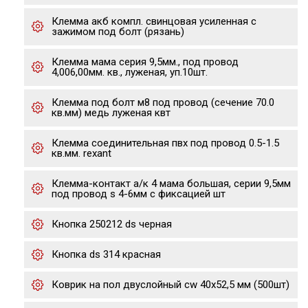
Клемма акб компл. свинцовая усиленная с
зажимом под болт (рязань)
Клемма мама серия 9,5мм., под провод
4,006,00мм. кв., луженая, уп.10шт.
Клемма под болт м8 под провод (сечение 70.0
кв.мм) медь луженая квт
Клемма соединительная пвх под провод 0.5-1.5
кв.мм. rexant
Клемма-контакт а/к 4 мама большая, серии 9,5мм
под провод s 4-6мм с фиксацией шт
Кнопка 250212 ds черная
Кнопка ds 314 красная
Коврик на пол двуслойный cw 40x52,5 мм (500шт)