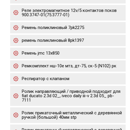
Реле электромагнитное 12v/5 контактов псков
900.3747-01(75.3777-01)
Ремень поликлиновый 7pk2275
ремень поликлиновый 8pk1397
Ремень jmc 13х850
Ремкомплект нш-10е мтз, дт-75, ск-5 (N102) рк
Респиратор с клапаном
Ролик направляющий / приводной подходит для
fiat ducato 2.3d 02_, iveco daily iii-v 2.3d 05_ pb-
7111
Ролик прикаточный металлический с деревянной
ручкой (большой) 40мм stp