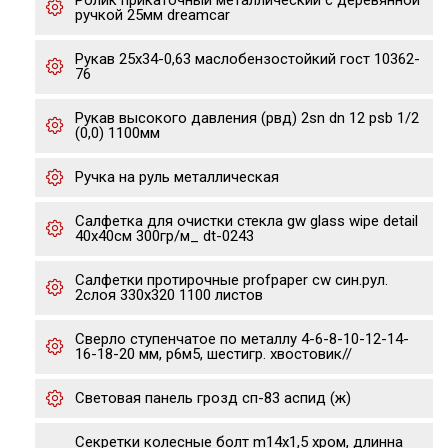
Ролик прикаточный металлический с деревянной
ручкой 25мм dreamcar
Рукав 25х34-0,63 маслобензостойкий гост 10362-
76
Рукав высокого давления (рвд) 2sn dn 12 psb 1/2
(0,0) 1100мм
Ручка на руль металлическая
Салфетка для очистки стекла gw glass wipe detail
40х40см 300гр/м_ dt-0243
Салфетки протирочные profpaper cw син.рул.
2слоя 330х320 1100 листов
Сверло ступенчатое по металлу 4-6-8-10-12-14-
16-18-20 мм, р6м5, шестигр. хвостовик//
Световая панель грозд сп-83 аспид (ж)
Секретки колесные болт m14x1,5 хром, длинна