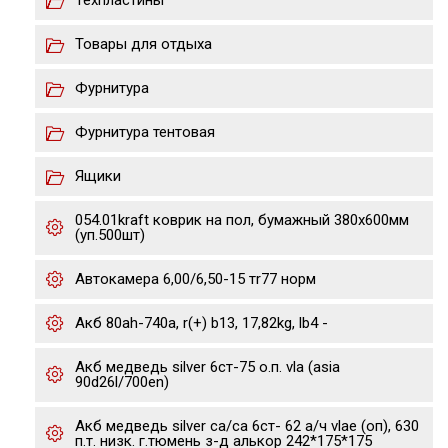
Техпластины
Товары для отдыха
Фурнитура
Фурнитура тентовая
Ящики
054.01kraft коврик на пол, бумажный 380х600мм
(уп.500шт)
Автокамера 6,00/6,50-15 тr77 норм
Акб 80ah-740a, r(+) b13, 17,82kg, lb4 -
Акб медведь silver 6ст-75 о.п. vla (asia
90d26l/700en)
Акб медведь silver ca/ca 6ст- 62 а/ч vlae (оп), 630
п.т. низк. г.тюмень з-д алькор 242*175*175