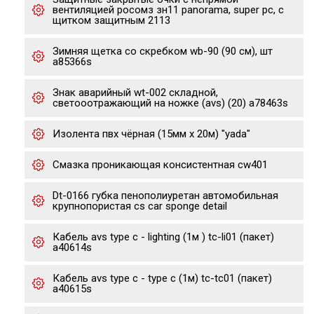
вентиляцией росомз зн11 panorama, super pc, с
щитком защитным 2113
Зимняя щетка со скребком wb-90 (90 см), шт
a85366s
Знак аварийный wt-002 складной,
светооотражающий на ножке (avs) (20) a78463s
Изолента пвх чёрная (15мм х 20м) "yada"
Cмазка проникающая консистентная cw401
Dt-0166 губка пенополиуретан автомобильная
крупнопористая cs car sponge detail
Кабель avs type c - lighting (1м ) tc-li01 (пакет)
a40614s
Кабель avs type c - type c (1м) tc-tc01 (пакет)
a40615s