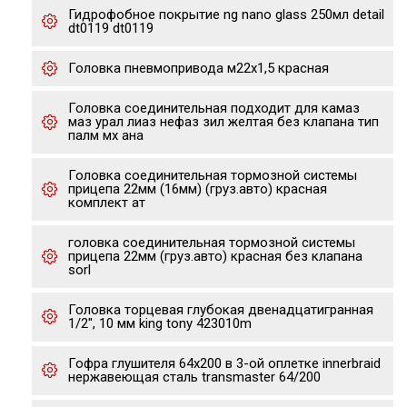
Гидрофобное покрытие ng nano glass 250мл detail
dt0119 dt0119
Головка пневмопривода м22х1,5 красная
Головка соединительная подходит для камаз
маз урал лиаз нефаз зил желтая без клапана тип
палм мх ана
Головка соединительная тормозной системы
прицепа 22мм (16мм) (груз.авто) красная
комплект ат
головка соединительная тормозной системы
прицепа 22мм (груз.авто) красная без клапана
sorl
Головка торцевая глубокая двенадцатигранная
1/2", 10 мм king tony 423010m
Гофра глушителя 64х200 в 3-ой оплетке innerbraid
нержавеющая сталь transmaster 64/200