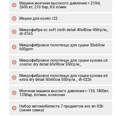
Машина моечная высокого давления r-210id,
2600 вт, 210 бар, 8.0 л/мин
Мешки для колёс r22
Микрофибра sc soft cloth detail 40х40см 450гр/м_
dt-0165
Микрофибровое полотенце для сушки 50x60см
600gsm
Микрофибровое полотенце для сушки кузова cd
cosmic dry detail 60х90см 550гр/м_
Микрофибровое полотенце для сушки кузова ed
extra dry detail 50х60см 550гр/м_ dt-0226
Моечная машина высокго давления r-135, 1800вт,
135бар, 6л/мин, колесная.
Набор автомобилиста 7 предметов avs an-02b
(синяя сумка)