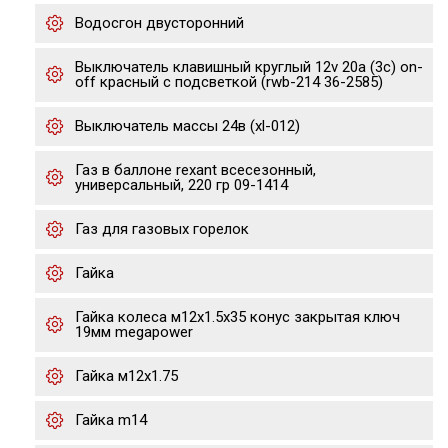
Водосгон двусторонний
Выключатель клавишный круглый 12v 20а (3с) on-
off красный с подсветкой (rwb-214 36-2585)
Выключатель массы 24в (xl-012)
Газ в баллоне rexant всесезонный,
универсальный, 220 гр 09-1414
Газ для газовых горелок
Гайка
Гайка колеса м12х1.5х35 конус закрытая ключ
19мм megapower
Гайка м12х1.75
Гайка m14