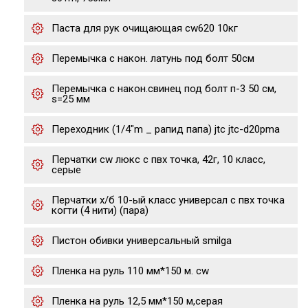
Паста для рук очищающая cw620 10кг
Перемычка с након. латунь под болт 50см
Перемычка с након.свинец под болт п-3 50 см,
s=25 мм
Переходник (1/4"m _ рапид папа) jtc jtc-d20pma
Перчатки cw люкс с пвх точка, 42г, 10 класс,
серые
Перчатки х/б 10-ый класс универсал с пвх точка
когти (4 нити) (пара)
Пистон обивки универсальный smilga
Пленка на руль 110 мм*150 м. сw
Пленка на руль 12,5 мм*150 м,серая