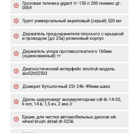
Грузовая тележка gigant тг-150 п 200 пневмо gt-
0069
Грунт универсальный акриловый (серый) 520 мл
Держатель предохранителя плоского с крышкой
и проводом (до 25а) резиновый корпус
Держатель упора противооткатного 160мм
(оцинкованный) тт
Диагностический интерфейс sinotruk модель
aio02h02503
Домкрат бутылочный 25т 246-496мм шааз
Дрель-шуруповерт аккумуляторная cdl-ib-14-02,
li-ion, 14 в, 1,5 ач, 2 акк.//
Ершик для чистки автомобильных дисков wb
wheel brush detail dt-0256