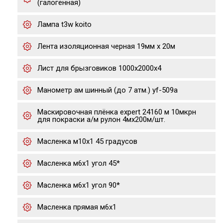
(галогенная)
Лампа t3w koito
Лента изоляционная черная 19мм х 20м
Лист для брызговиков 1000х2000х4
Манометр ам шинный (до 7 атм.) yf-509a
Маскировочная плёнка expert 24160 м 10мкрн
для покраски а/м рулон 4мх200м/шт.
Масленка м10х1 45 градусов
Масленка м6х1 угол 45*
Масленка м6х1 угол 90*
Масленка прямая м6х1