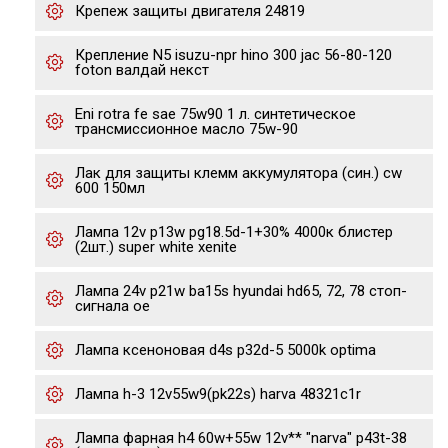
Крепеж защиты двигателя 24819
Крепление N5 isuzu-npr hino 300 jac 56-80-120
foton валдай некст
Eni rotra fe sae 75w90 1 л. cинтетическое
трансмиссионное масло 75w-90
Лак для защиты клемм аккумулятора (син.) cw
600 150мл
Лампа 12v p13w pg18.5d-1+30% 4000к блистер
(2шт.) super white xenite
Лампа 24v p21w ba15s hyundai hd65, 72, 78 стоп-
сигнала oe
Лампа ксеноновая d4s p32d-5 5000k optima
Лампа h-3 12v55w9(pk22s) harva 48321c1r
Лампа фарная h4 60w+55w 12v** "narva" p43t-38