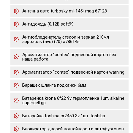
Антенна авто turbosky ml-145+mag 67128
Антидождь (0,12l) soft99
Антиобледенитель стекол и зеркал 210мл
аэрозоль (avs) (20) a78614s
Ароматизатор "contex" подвесной картон sex
наша работа
Ароматизатор "contex" подвесной картон warning
Барашек шланга подкачки 6мм
Батарейка krona 6f22 9v термопленка 1шт. alkaline
supercell gp
Батарейка toshiba cr2450 3v 1шт. toshiba
Блокиратор дверей контейнеров и автофургонов