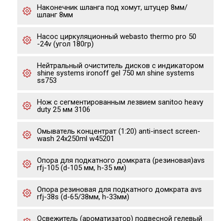
Наконечник шланга под хомут, штуцер 8мм/
шланг 8мм
Насос циркуляционный webasto thermo pro 50
-24v (угол 180гр)
Нейтральный очиститель дисков с индикатором
shine systems ironoff gel 750 мл shine systems
ss753
Нож с сегментированным лезвием sanitoo heavy
duty 25 мм 3106
Омыватель концентрат (1:20) anti-insect screen-
wash 24x250ml w45201
Опора для подкатного домкрата (резиновая)avs
rfj-105 (d-105 мм, h-35 мм)
Опора резиновая для подкатного домкрата avs
rfj-38s (d-65/38мм, h-33мм)
Освежитель (ароматизатор) подвесной гелевый