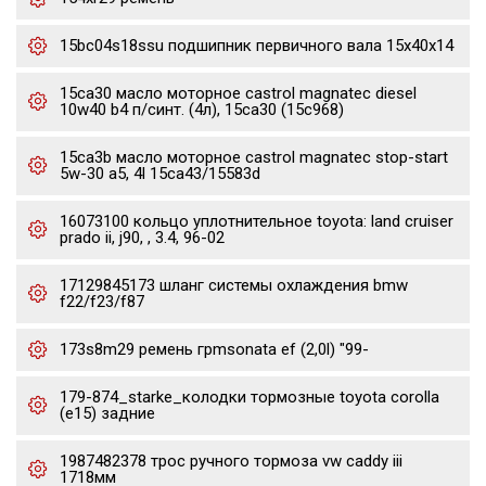
15bc04s18ssu подшипник первичного вала 15x40x14
15ca30 масло моторное castrol magnatec diesel
10w40 b4 п/синт. (4л), 15ca30 (15c968)
15ca3b масло моторное castrol magnatec stop-start
5w-30 a5, 4l 15ca43/15583d
16073100 кольцо уплотнительное toyota: land cruiser
prado ii, j90, , 3.4, 96-02
17129845173 шланг системы охлаждения bmw
f22/f23/f87
173s8m29 ремень грmsonata ef (2,0l) "99-
179-874_starke_колодки тормозные toyota corolla
(e15) задние
1987482378 трос ручного тормоза vw caddy iii
1718мм