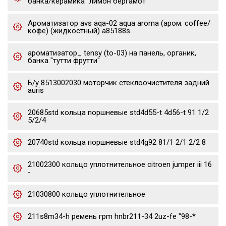
банка/керамика "лимон бергамот"
Ароматизатор avs aqa-02 aqua aroma (аром. coffee/
кофе) (жидкостный) a85188s
ароматизатор_ tensy (to-03) на панель, органик,
банка "тутти фрутти"
Б/у 8513002030 моторчик стеклоочистителя задний
auris
20685std кольца поршневые std4d55-t 4d56-t 91 1/2
5/2/4
20740std кольца поршневые std4g92 81/1 2/1 2/2 8
21002300 кольцо уплотнительное citroen jumper iii 16
-
21030800 кольцо уплотнительное
211s8m34-h ремень грm hnbr211-34 2uz-fe "98-*