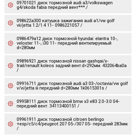
09701021 диск тормозной audi a3/volkswagen
g4/skoda fabia передний вент***./
098622a300 катушка зажигания audi a1/vw golf
vii/jetta 1.2/1.4 11- 0986221057 /
0986479a12 диск тормозной hyundai: elantra 10-,
veloster 11-, i30 11- передний вентилируемый
d=280мм
09896921 диск тормозной nissan qashqai/x-
trail/renault koleos задний вент.d=292мм. 432064ba0a
/
09916711 диск тормозной audi a3 03-/octavia/vw golf
v/vi/jetta iii передний d=280мм 1k0615301s /
09958111 диск тормозной bmw x3 e83 2.0-3.0 04-
передний вент. 34113400151 /
09961911 диск тормозной citroen berlingo
+esp/c5/c4/peugeot 207 05-/307 05- передний 283мм.
/