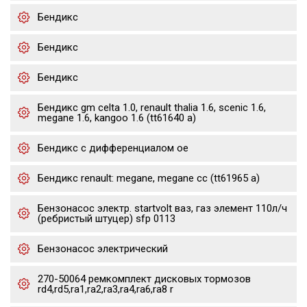
Бендикс
Бендикс
Бендикс
Бендикс gm celta 1.0, renault thalia 1.6, scenic 1.6,
megane 1.6, kangoo 1.6 (tt61640 a)
Бендикс с дифференциалом oe
Бендикс renault: megane, megane cc (tt61965 a)
Бензонасос электр. startvolt ваз, газ элемент 110л/ч
(ребристый штуцер) sfp 0113
Бензонасос электрический
270-50064 ремкомплект дисковых тормозов
rd4,rd5,ra1,ra2,ra3,ra4,ra6,ra8 r