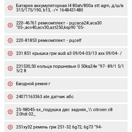
Батарея аккумуляторная l4 80ah/800a stt agm, д/ш/в
315/175/190, b13, -/+ 1648431480
220-46761 ремкомплект - рцсaca2#,aca30
"05-,acv40,acv30,azt250,ksp90 "05-
220-81853 ремкомплект - рцсelf
231.851 крышка грм audi a3 09/04-03/13 axx 09/04- /
231530,50 кольца поршневые 0 50ka24e "97- 89/1 5/1
5/2 8
Бводной ремня г
24071163363 ate датчик абс
25-98045-sx_подушка двс задняя_\\ citroen c8
2.0hdi 02_
251xy32 ремень грм 251-32 6g72, 6g73 "94-