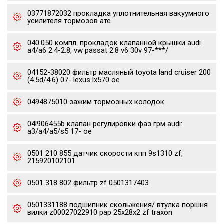
03771872032 прокладка уплотнительная вакуумного
усилителя тормозов ате
040.050 компл. прокладок клапанной крышки audi
a4/a6 2.4-2.8, vw passat 2.8 v6 30v 97-***/
04152-38020 фильтр масляный toyota land cruiser 200
(4.5d/4.6) 07- lexus lx570 oe
0494875010 зажим тормозных колодок
04l906455b клапан регулировки фаз грм audi:
a3/a4/a5/s5 17- oe
0501 210 855 датчик скорости кпп 9s1310 zf,
215920102101
0501 318 802 фильтр zf 0501317403
0501331188 подшипник скольжения/ втулка поршня
вилки z00027022910 pap 25x28x2 zf traxon