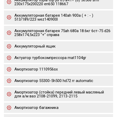
Аккумулятор topla top jis 65 ач r+ (0) 56568 smf
230x175x200220 en650 118667
Аккумуляторная батарея 140ah 900a ( + : - )
513/189/223 wez140900l
Аккумуляторная батарея 75ah 680a 18.6кг 6ст-75 d26
258x174,5x223 "+" справа
Аккумуляторный ящик
Актуатор турбокомпрессора mat1104gr
Амортизатор 1110956sx
Амортизатор 55300-5h500 hd72 rr automatic
Амортизатор (стойка) передний левый масляный
для а/м ваз 2108-21099, 2113-2115
Амортизатор багажника