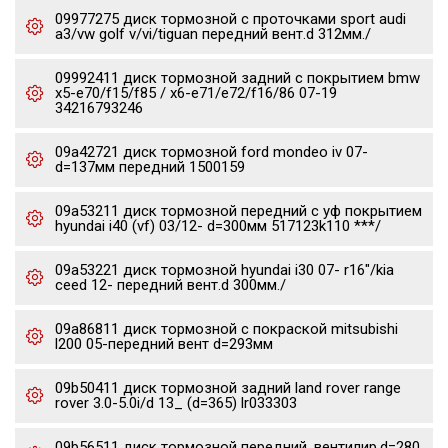
09977275 диск тормозной c проточками sport audi
a3/vw golf v/vi/tiguan передний вент.d 312мм./
09992411 диск тормозной задний с покрытием bmw
x5-e70/f15/f85 / x6-e71/e72/f16/86 07-19
34216793246
09a42721 диск тормозной ford mondeo iv 07-
d=137мм передний 1500159
09a53211 диск тормозной передний с уф покрытием
hyundai i40 (vf) 03/12- d=300мм 517123k110 ***/
09a53221 диск тормозной hyundai i30 07- r16"/kia
ceed 12- передний вент.d 300мм./
09a86811 диск тормозной с покраской mitsubishi
l200 05-передний вент d=293мм
09b50411 диск тормозной задний land rover range
rover 3.0-5.0i/d 13_ (d=365) lr033303
09b56511 диск тормозной передний, вентилир.d=280