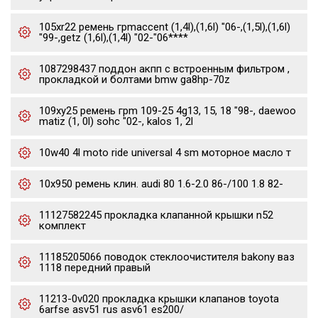
105xr22 ремень грmaccent (1,4l),(1,6l) "06-,(1,5l),(1,6l)
"99-,getz (1,6l),(1,4l) "02-"06****
1087298437 поддон акпп с встроенным фильтром ,
прокладкой и болтами bmw ga8hp-70z
109xy25 ремень грm 109-25 4g13, 15, 18 "98-, daewoo
matiz (1, 0l) sohc "02-, kalos 1, 2l
10w40 4l moto ride universal 4 sm моторное масло т
10x950 ремень клин. audi 80 1.6-2.0 86-/100 1.8 82-
11127582245 прокладка клапанной крышки n52
комплект
11185205066 поводок стеклоочистителя bakony ваз
1118 передний правый
11213-0v020 прокладка крышки клапанов toyota
6arfse asv51 rus asv61 es200/