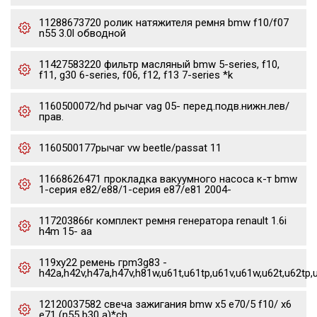
11288673720 ролик натяжителя ремня bmw f10/f07
n55 3.0l обводной
11427583220 фильтр масляный bmw 5-series, f10,
f11, g30 6-series, f06, f12, f13 7-series *k
1160500072/hd рычаг vag 05- перед.подв.нижн.лев/
прав.
1160500177рычаг vw beetle/passat 11
11668626471 прокладка вакуумного насоса к-т bmw
1-серия e82/e88/1-серия e87/e81 2004-
117203866r комплект ремня генератора renault 1.6i
h4m 15- aa
119xy22 ремень грm3g83 -
h42a,h42v,h47a,h47v,h81w,u61t,u61tp,u61v,u61w,u62t,u62tp,
12120037582 свеча зажигания bmw x5 e70/5 f10/ x6
e71 (n55 b30 a)*ch