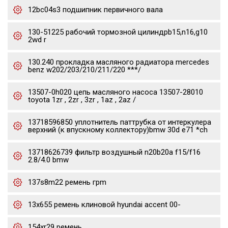
12bc04s3 подшипник первичного вала
130-51225 рабочий тормозной цилиндрb15,n16,g10
2wd r
130.240 прокладка масляного радиатора mercedes
benz w202/203/210/211/220 ***/
13507-0h020 цепь масляного насоса 13507-28010
toyota 1zr , 2zr , 3zr , 1az , 2az /
13718596850 уплотнитель паттрубка от интеркулера
верхний (к впускному коллектору)bmw 30d e71 *ch
13718626739 фильтр воздушный n20b20a f15/f16
2.8/4.0 bmw
137s8m22 ремень грm
13x655 ремень клиновой hyundai accent 00-
154xr29 ремень