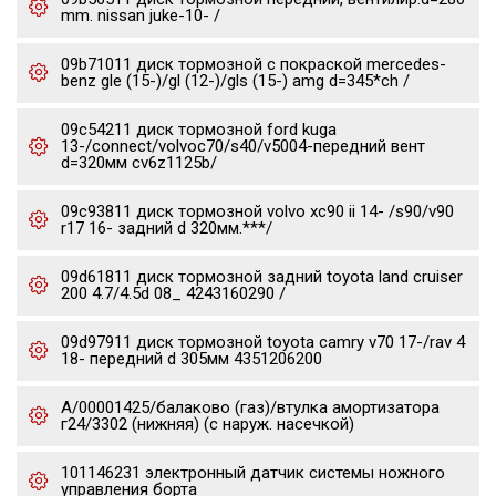
mm. nissan juke-10- /
09b71011 диск тормозной с покраской mercedes-
benz gle (15-)/gl (12-)/gls (15-) amg d=345*ch /
09c54211 диск тормозной ford kuga
13-/connect/volvoc70/s40/v5004-передний вент
d=320мм cv6z1125b/
09c93811 диск тормозной volvo xc90 ii 14- /s90/v90
r17 16- задний d 320мм.***/
09d61811 диск тормозной задний toyota land cruiser
200 4.7/4.5d 08_ 4243160290 /
09d97911 диск тормозной toyota camry v70 17-/rav 4
18- передний d 305мм 4351206200
А/00001425/балаково (газ)/втулка амортизатора
г24/3302 (нижняя) (с наруж. насечкой)
101146231 электронный датчик системы ножного
управления борта