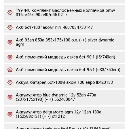
199.440 комплект маслосъемных колпачков bmw
316i e46/e90 n40/n45 02- /
Акб 6ст-100 "аком" п.п. 4607034730147
Акб 95ah 850a 353x175x190 о.п. (-+) silver dynamic
agm
Акб тюменский медведь ca/ca 6ct-90.1 (l5/740en)
Акб тюменский медведь ca/ca 6ct-95.1 (d33/750en))
Аккум. батарея 6ct-100vl аком 100 евро lk420133
Аккумулятор blue dynamic 12v 52ah 470a
(207x175x190) (- +) 552400047
Аккумулятор delta мото agm 12v 12ah 180a
(152x88x131) (+ -) ct1212