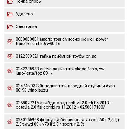
Точка опоры
Удалено
Электрика
0000000801 масло трансмиссионное oil-power
transfer unit 80w-90 1л
0122500521 гайка приёмной трубы on aa
0242235983 свеча зажигания skoda fabia, vw
lupo/jetta/fox 89- /
02474r/02420r подшипник передней ступицы dyna
88-96 ,hino,isuzu
0258027215 лямбда-зонд golf vii 2.0 gti 04.2013 -
octavia 2.0 fsi combi rs 11.2012 - 0258017180/
0280155968 форсунка бензиновая volvo: s60 r 2,5 t, r
2,5 t awd 00-, v70 ii 2.5 r sport, r 2.5t