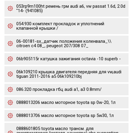
053rp9m100ht ремень грм audi a6, vw passat 1.6d, 2.0d
"14- (941085)
054.930 комплект прокладок и уплотнений
клапанной крышки /
06-00181-sx_датчик положения коленвала_\\
citroen c4 08_, peugeot 207/308 07_
06b905115r катушка зажигания octavia -10 superb -
06k109210 крышка двигателя передняя для vw,audi
tiguan 2011-2016 a5 06k109210bj
086.320 прокладка гбц audi a1, a3 0.8mm/
0888013206 масло моторное toyota sp 0w-20, 1л
0888013706 масло моторное toyota sp 5w30, 1л
0888601805 toyota масло трансм. для