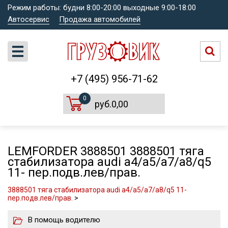
Режим работы: будни 8:00-20:00 выходные 9:00-18:00
Автосервис
Продажа автомобилей
+7 (495) 956-71-62
0
руб.0,00
LEMFORDER 3888501 3888501 тяга
стабилизатора audi a4/a5/a7/a8/q5
11- пер.подв.лев/прав.
3888501 тяга стабилизатора audi a4/a5/a7/a8/q5 11-
пер.подв.лев/прав.
>
В помощь водителю