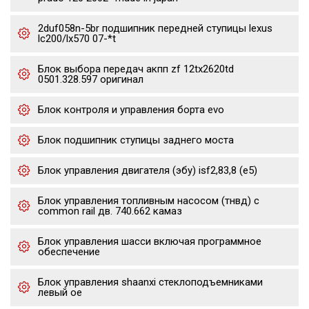
2duf058n-5br подшипник передней ступицы lexus
lc200/lx570 07-*t
Блок выбора передач акпп zf 12tx2620td
0501.328.597 оригинал
Блок контроля и управления борта evo
Блок подшипник ступицы заднего моста
Блок управления двигателя (эбу) isf2,83,8 (е5)
Блок управления топливным насосом (тнвд) с
common rail дв. 740.662 камаз
Блок управления шасси включая программное
обеспечение
Блок управления shaanxi стеклоподъемниками
левый oe