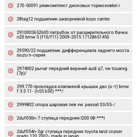
270-50091 ремкомплект дисковых тормозовkei r
28tag12 подшипник шкворневой koyo canter
2910003652600 патрубок от расширительного бачка
n20 bmw 5 (f10/f11) 2009-2015 17128651450
29590/22 подшипник дифференциала заднего моста
isuzu n-серия
2974002 рычаг передний верхний audi q7, vw touareg
(7p)/
299.770 прокладка клапанной крышки двс (к-т) bmw
f 3.5 11- (n55 b30) ***/
2999802 опора шаровая лев vw: passat 03/05-/
2duf050n-7 ступица передняя l200 08-***t
2duf054n-2gr ступица передняя toyota land cruiser
prado 120 2002- made in japan