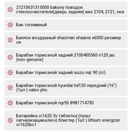
21210631315000 bakony поводок
стеклоочистителя(дверь задняя) ваз 2104, 2121, ока
Бак топливный
Баллон воздушный shacman shaanxi x6000 ресивер
oe
Барабан тормозной задний 2100400560 n120 jac
(non-genuine)
Барабан тормозной задний isuzu nqr 90 (cr)
Барабан тормозной hyundai hd120 передний (16")
(1шт.) valeo phc
Барабан тормозной nqr90 8981714730
Батарейка cr1620 3v таблетка (пульт
сигнализации,ключ) блистер (1шт.) lithium energizer
cr1620bc1