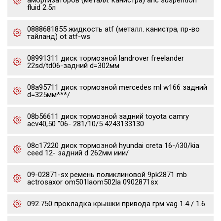
амортизаторов (металл. канистра) ahc suspention
fluid 2.5л
0888681855 жидкость atf (металл. канистра, пр-во
тайланд) ot atf-ws
08991311 диск тормозной landrover freelander
22sd/td06-задний d=302мм
08a95711 диск тормозной mercedes ml w166 задний
d=325мм***/
08b56611 диск тормозной задний toyota camry
acv40,50 "06- 281/10/5 4243133130
08c17220 диск тормозной hyundai creta 16-/i30/kia
ceed 12- задний d 262мм иии/
09-02871-sx ремень поликлиновой 9pk2871 mb
actrosaxor om501laom502la 0902871sx
092.750 прокладка крышки привода грм vag 1.4 / 1.6