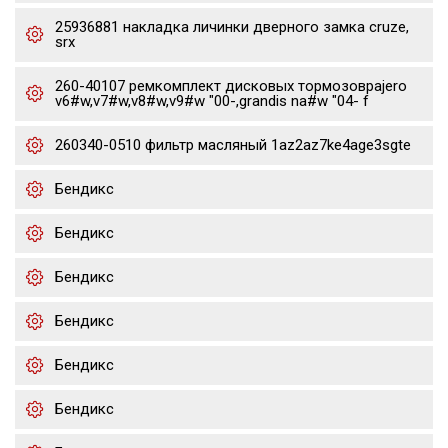
25936881 накладка личинки дверного замка cruze,
srx
260-40107 ремкомплект дисковых тормозовpajero
v6#w,v7#w,v8#w,v9#w "00-,grandis na#w "04- f
260340-0510 фильтр масляный 1az2az7ke4age3sgte
Бендикс
Бендикс
Бендикс
Бендикс
Бендикс
Бендикс