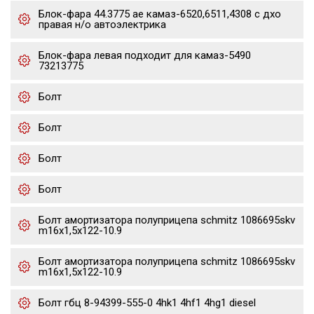
Блок-фара 44.3775 ae камаз-6520,6511,4308 с дхо
правая н/о автоэлектрика
Блок-фара левая подходит для камаз-5490
73213775
Болт
Болт
Болт
Болт
Болт амортизатора полуприцепа schmitz 1086695skv
m16x1,5х122-10.9
Болт амортизатора полуприцепа schmitz 1086695skv
m16x1,5х122-10.9
Болт гбц 8-94399-555-0 4hk1 4hf1 4hg1 diesel