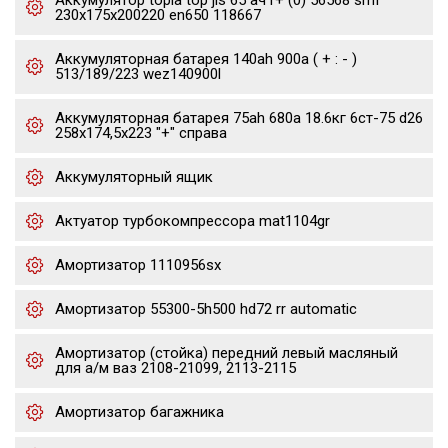
Аккумулятор topla top jis 65 ач r+ (0) 56568 smf
230x175x200220 en650 118667
Аккумуляторная батарея 140ah 900a ( + : - )
513/189/223 wez140900l
Аккумуляторная батарея 75ah 680a 18.6кг 6ст-75 d26
258x174,5x223 "+" справа
Аккумуляторный ящик
Актуатор турбокомпрессора mat1104gr
Амортизатор 1110956sx
Амортизатор 55300-5h500 hd72 rr automatic
Амортизатор (стойка) передний левый масляный
для а/м ваз 2108-21099, 2113-2115
Амортизатор багажника