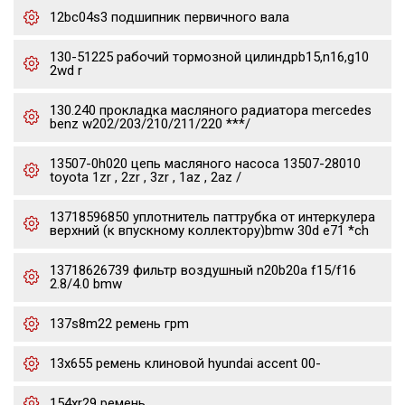
12bc04s3 подшипник первичного вала
130-51225 рабочий тормозной цилиндрb15,n16,g10
2wd r
130.240 прокладка масляного радиатора mercedes
benz w202/203/210/211/220 ***/
13507-0h020 цепь масляного насоса 13507-28010
toyota 1zr , 2zr , 3zr , 1az , 2az /
13718596850 уплотнитель паттрубка от интеркулера
верхний (к впускному коллектору)bmw 30d e71 *ch
13718626739 фильтр воздушный n20b20a f15/f16
2.8/4.0 bmw
137s8m22 ремень грm
13x655 ремень клиновой hyundai accent 00-
154xr29 ремень