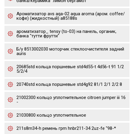
банка/керамика "лимон бергамот"
Ароматизатор avs aqa-02 aqua aroma (аром. coffee/
кофе) (жидкостный) a85188s
ароматизатор_ tensy (to-03) на панель, органик,
банка "тутти фрутти"
Б/у 8513002030 моторчик стеклоочистителя задний
auris
20685std кольца поршневые std4d55-t 4d56-t 91 1/2
5/2/4
20740std кольца поршневые std4g92 81/1 2/1 2/2 8
21002300 кольцо уплотнительное citroen jumper iii 16
-
21030800 кольцо уплотнительное
211s8m34-h ремень грm hnbr211-34 2uz-fe "98-*