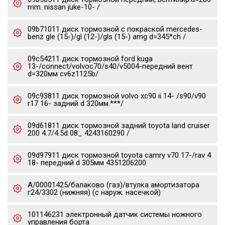
mm. nissan juke-10- /
09b71011 диск тормозной с покраской mercedes-
benz gle (15-)/gl (12-)/gls (15-) amg d=345*ch /
09c54211 диск тормозной ford kuga
13-/connect/volvoc70/s40/v5004-передний вент
d=320мм cv6z1125b/
09c93811 диск тормозной volvo xc90 ii 14- /s90/v90
r17 16- задний d 320мм.***/
09d61811 диск тормозной задний toyota land cruiser
200 4.7/4.5d 08_ 4243160290 /
09d97911 диск тормозной toyota camry v70 17-/rav 4
18- передний d 305мм 4351206200
А/00001425/балаково (газ)/втулка амортизатора
г24/3302 (нижняя) (с наруж. насечкой)
101146231 электронный датчик системы ножного
управления борта