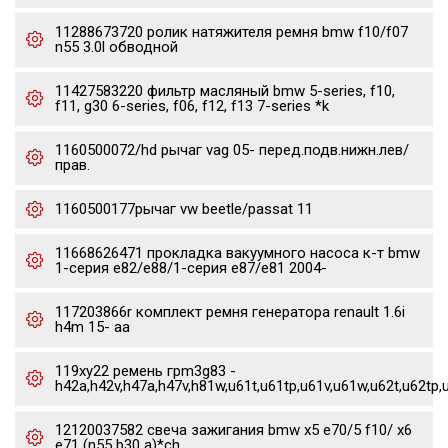
11288673720 ролик натяжителя ремня bmw f10/f07
n55 3.0l обводной
11427583220 фильтр масляный bmw 5-series, f10,
f11, g30 6-series, f06, f12, f13 7-series *k
1160500072/hd рычаг vag 05- перед.подв.нижн.лев/
прав.
1160500177рычаг vw beetle/passat 11
11668626471 прокладка вакуумного насоса к-т bmw
1-серия e82/e88/1-серия e87/e81 2004-
117203866r комплект ремня генератора renault 1.6i
h4m 15- aa
119xy22 ремень грm3g83 -
h42a,h42v,h47a,h47v,h81w,u61t,u61tp,u61v,u61w,u62t,u62tp,
12120037582 свеча зажигания bmw x5 e70/5 f10/ x6
e71 (n55 b30 a)*ch