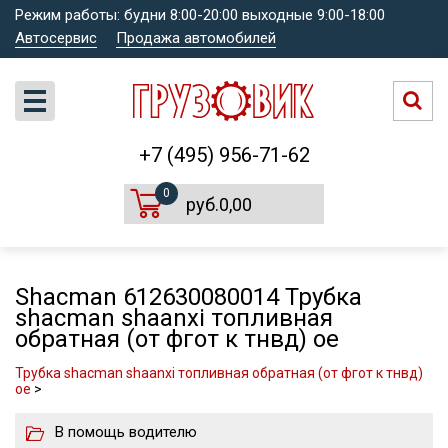
Режим работы: будни 8:00-20:00 выходные 9:00-18:00
Автосервис
Продажа автомобилей
+7 (495) 956-71-62
0
руб.0,00
Shacman 612630080014 Трубка
shacman shaanxi топливная
обратная (от фгот к тнвд) oe
Трубка shacman shaanxi топливная обратная (от фгот к тнвд)
oe
>
В помощь водителю