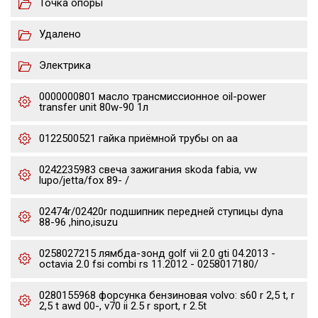
Точка опоры
Удалено
Электрика
0000000801 масло трансмиссионное oil-power
transfer unit 80w-90 1л
0122500521 гайка приёмной трубы on aa
0242235983 свеча зажигания skoda fabia, vw
lupo/jetta/fox 89- /
02474r/02420r подшипник передней ступицы dyna
88-96 ,hino,isuzu
0258027215 лямбда-зонд golf vii 2.0 gti 04.2013 -
octavia 2.0 fsi combi rs 11.2012 - 0258017180/
0280155968 форсунка бензиновая volvo: s60 r 2,5 t, r
2,5 t awd 00-, v70 ii 2.5 r sport, r 2.5t