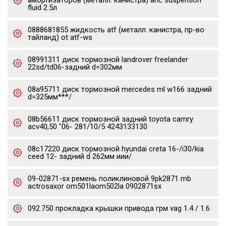
амортизаторов (металл. канистра) ahc suspention
fluid 2.5л
0888681855 жидкость atf (металл. канистра, пр-во
тайланд) ot atf-ws
08991311 диск тормозной landrover freelander
22sd/td06-задний d=302мм
08a95711 диск тормозной mercedes ml w166 задний
d=325мм***/
08b56611 диск тормозной задний toyota camry
acv40,50 "06- 281/10/5 4243133130
08c17220 диск тормозной hyundai creta 16-/i30/kia
ceed 12- задний d 262мм иии/
09-02871-sx ремень поликлиновой 9pk2871 mb
actrosaxor om501laom502la 0902871sx
092.750 прокладка крышки привода грм vag 1.4 / 1.6