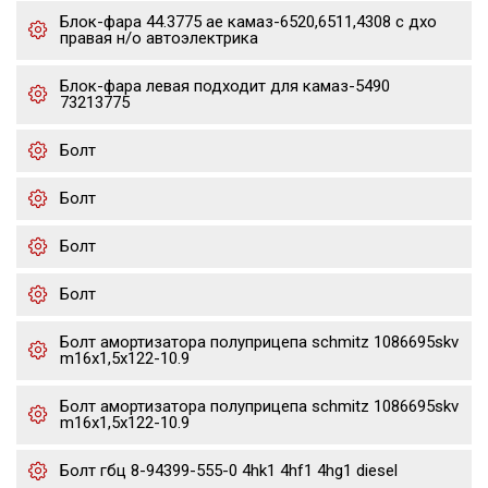
Блок-фара 44.3775 ae камаз-6520,6511,4308 с дхо
правая н/о автоэлектрика
Блок-фара левая подходит для камаз-5490
73213775
Болт
Болт
Болт
Болт
Болт амортизатора полуприцепа schmitz 1086695skv
m16x1,5х122-10.9
Болт амортизатора полуприцепа schmitz 1086695skv
m16x1,5х122-10.9
Болт гбц 8-94399-555-0 4hk1 4hf1 4hg1 diesel