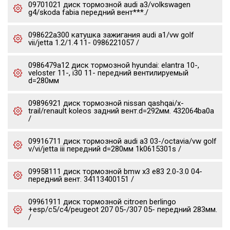
09701021 диск тормозной audi a3/volkswagen
g4/skoda fabia передний вент***./
098622a300 катушка зажигания audi a1/vw golf
vii/jetta 1.2/1.4 11- 0986221057 /
0986479a12 диск тормозной hyundai: elantra 10-,
veloster 11-, i30 11- передний вентилируемый
d=280мм
09896921 диск тормозной nissan qashqai/x-
trail/renault koleos задний вент.d=292мм. 432064ba0a
/
09916711 диск тормозной audi a3 03-/octavia/vw golf
v/vi/jetta iii передний d=280мм 1k0615301s /
09958111 диск тормозной bmw x3 e83 2.0-3.0 04-
передний вент. 34113400151 /
09961911 диск тормозной citroen berlingo
+esp/c5/c4/peugeot 207 05-/307 05- передний 283мм.
/