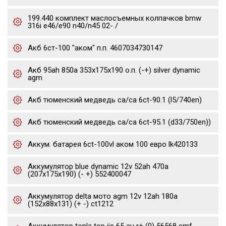
199.440 комплект маслосъемных колпачков bmw
316i e46/e90 n40/n45 02- /
Акб 6ст-100 "аком" п.п. 4607034730147
Акб 95ah 850a 353x175x190 о.п. (-+) silver dynamic
agm
Акб тюменский медведь ca/ca 6ct-90.1 (l5/740en)
Акб тюменский медведь ca/ca 6ct-95.1 (d33/750en))
Аккум. батарея 6ct-100vl аком 100 евро lk420133
Аккумулятор blue dynamic 12v 52ah 470a
(207x175x190) (- +) 552400047
Аккумулятор delta мото agm 12v 12ah 180a
(152x88x131) (+ -) ct1212