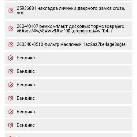
25936881 накладка личинки дверного замка cruze,
srx
260-40107 ремкомплект дисковых тормозовpajero
v6#w,v7#w,v8#w,v9#w "00-,grandis na#w "04- f
260340-0510 фильтр масляный 1az2az7ke4age3sgte
Бендикс
Бендикс
Бендикс
Бендикс
Бендикс
Бендикс