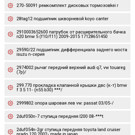
270-50091 ремкомплект дисковых тормозовkei r
28tag12 подшипник шкворневой koyo canter
2910003652600 патрубок от расширительного бачка
n20 bmw 5 (f10/f11) 2009-2015 17128651450
29590/22 подшипник дифференциала заднего моста
isuzu n-серия
2974002 рычаг передний верхний audi q7, vw touareg
(7p)/
299.770 прокладка клапанной крышки двс (к-т) bmw
f 3.5 11- (n55 b30) ***/
2999802 опора шаровая лев vw: passat 03/05-/
2duf050n-7 ступица передняя l200 08-***t
2duf054n-2gr ступица передняя toyota land cruiser
prado 120 2002- made in japan