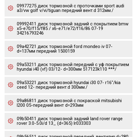
09977275 диск тормозной c проточками sport audi
a3/vw golf v/vi/tiguan передний вент.d 312мм./
09992411 диск тормозной задний с покрытием bmw
x5-e70/f15/f85 / x6-e71/e72/f16/86 07-19
34216793246
09a42721 диск тормозной ford mondeo iv 07-
d=137мм передний 1500159
09a53211 диск тормозной передний с уф покрытием
hyundai i40 (vf) 03/12- d=300мм 517123k110 ***/
09a53221 диск тормозной hyundai i30 07- r16"/kia
ceed 12- передний вент.d 300мм./
09a86811 диск тормозной с покраской mitsubishi
l200 05-передний вент d=293мм
09b50411 диск тормозной задний land rover range
rover 3.0-5.0i/d 13_ (d=365) lr033303
09b56511 диск тормозной передний, вентилир.d=280