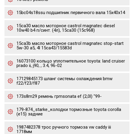
15bc04s18ssu подшипник первичного вала 15x40x14
15ca30 масло моторное castrol magnatec diesel
10w40 b4 п/синт. (4л), 15ca30 (15c968)
15ca3b масло моторное castrol magnatec stop-start
5w-30 a5, 4l 15ca43/15583d
16073100 кольцо уплотнительное toyota: land cruiser
prado ii, j90, , 3.4, 96-02
17129845173 шланг системы охлаждения bmw
f22/f23/f87
173s8m29 ремень грmsonata ef (2,0l) "99-
179-874_starke_колодки тормозные toyota corolla
(e15) задние
1987482378 трос ручного тормоза vw caddy iii
1718мм