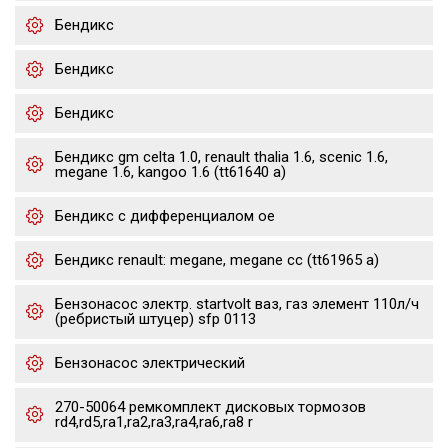
Бендикс
Бендикс
Бендикс
Бендикс gm celta 1.0, renault thalia 1.6, scenic 1.6,
megane 1.6, kangoo 1.6 (tt61640 a)
Бендикс с дифференциалом oe
Бендикс renault: megane, megane cc (tt61965 a)
Бензонасос электр. startvolt ваз, газ элемент 110л/ч
(ребристый штуцер) sfp 0113
Бензонасос электрический
270-50064 ремкомплект дисковых тормозов
rd4,rd5,ra1,ra2,ra3,ra4,ra6,ra8 r