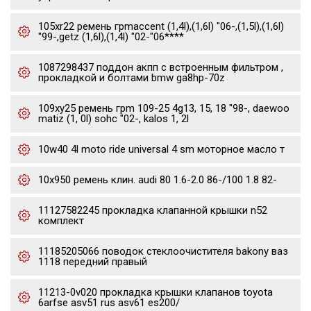
105xr22 ремень грmaccent (1,4l),(1,6l) "06-,(1,5l),(1,6l)
"99-,getz (1,6l),(1,4l) "02-"06****
1087298437 поддон акпп с встроенным фильтром ,
прокладкой и болтами bmw ga8hp-70z
109xy25 ремень грm 109-25 4g13, 15, 18 "98-, daewoo
matiz (1, 0l) sohc "02-, kalos 1, 2l
10w40 4l moto ride universal 4 sm моторное масло т
10x950 ремень клин. audi 80 1.6-2.0 86-/100 1.8 82-
11127582245 прокладка клапанной крышки n52
комплект
11185205066 поводок стеклоочистителя bakony ваз
1118 передний правый
11213-0v020 прокладка крышки клапанов toyota
6arfse asv51 rus asv61 es200/