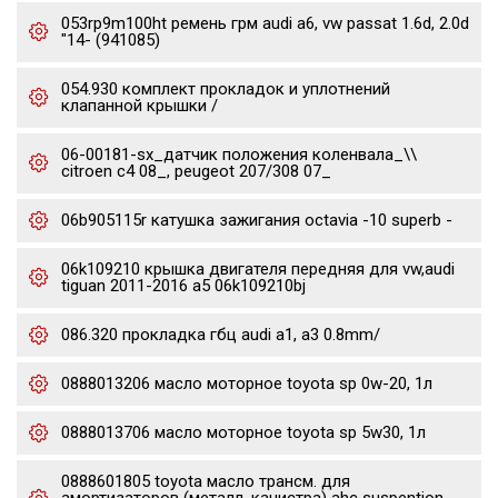
053rp9m100ht ремень грм audi a6, vw passat 1.6d, 2.0d
"14- (941085)
054.930 комплект прокладок и уплотнений
клапанной крышки /
06-00181-sx_датчик положения коленвала_\\
citroen c4 08_, peugeot 207/308 07_
06b905115r катушка зажигания octavia -10 superb -
06k109210 крышка двигателя передняя для vw,audi
tiguan 2011-2016 a5 06k109210bj
086.320 прокладка гбц audi a1, a3 0.8mm/
0888013206 масло моторное toyota sp 0w-20, 1л
0888013706 масло моторное toyota sp 5w30, 1л
0888601805 toyota масло трансм. для