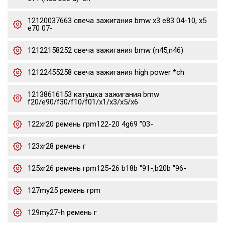
12120037663 свеча зажигания bmw x3 e83 04-10, x5
e70 07-
12122158252 свеча зажигания bmw (n45,n46)
12122455258 свеча зажигания high power *ch
12138616153 катушка зажигания bmw
f20/e90/f30/f10/f01/x1/x3/x5/x6
122xr20 ремень грm122-20 4g69 "03-
123xr28 ремень г
125xr26 ремень грm125-26 b18b "91-,b20b "96-
127my25 ремень грm
129my27-h ремень г