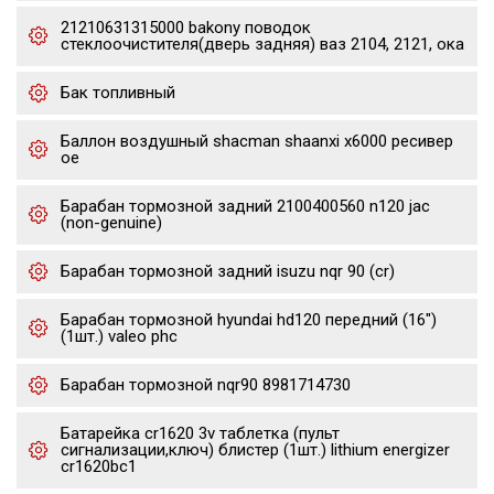
21210631315000 bakony поводок
стеклоочистителя(дверь задняя) ваз 2104, 2121, ока
Бак топливный
Баллон воздушный shacman shaanxi x6000 ресивер
oe
Барабан тормозной задний 2100400560 n120 jac
(non-genuine)
Барабан тормозной задний isuzu nqr 90 (cr)
Барабан тормозной hyundai hd120 передний (16")
(1шт.) valeo phc
Барабан тормозной nqr90 8981714730
Батарейка cr1620 3v таблетка (пульт
сигнализации,ключ) блистер (1шт.) lithium energizer
cr1620bc1