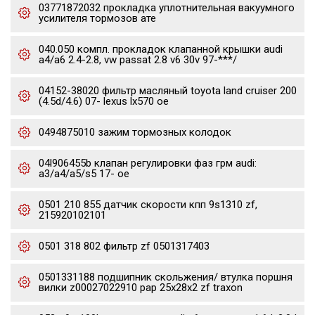
03771872032 прокладка уплотнительная вакуумного
усилителя тормозов ате
040.050 компл. прокладок клапанной крышки audi
a4/a6 2.4-2.8, vw passat 2.8 v6 30v 97-***/
04152-38020 фильтр масляный toyota land cruiser 200
(4.5d/4.6) 07- lexus lx570 oe
0494875010 зажим тормозных колодок
04l906455b клапан регулировки фаз грм audi:
a3/a4/a5/s5 17- oe
0501 210 855 датчик скорости кпп 9s1310 zf,
215920102101
0501 318 802 фильтр zf 0501317403
0501331188 подшипник скольжения/ втулка поршня
вилки z00027022910 pap 25x28x2 zf traxon