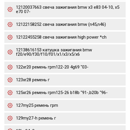
12120037663 свеча зажигания bmw x3 e83 04-10, x5
e70 07-
12122158252 свеча зажигания bmw (n45,n46)
12122455258 свеча зажигания high power *ch
12138616153 катушка зажигания bmw
f20/e90/f30/f10/f01/x1/x3/x5/x6
122xr20 ремень грm122-20 4g69 "03-
123xr28 ремень г
125xr26 ремень грm125-26 b18b "91-,b20b "96-
127my25 ремень грm
129my27-h ремень г