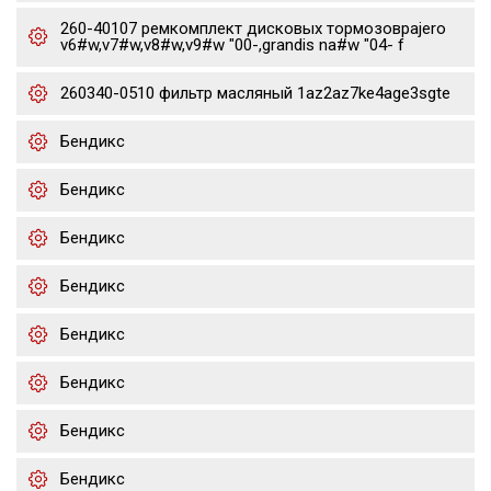
260-40107 ремкомплект дисковых тормозовpajero
v6#w,v7#w,v8#w,v9#w "00-,grandis na#w "04- f
260340-0510 фильтр масляный 1az2az7ke4age3sgte
Бендикс
Бендикс
Бендикс
Бендикс
Бендикс
Бендикс
Бендикс
Бендикс