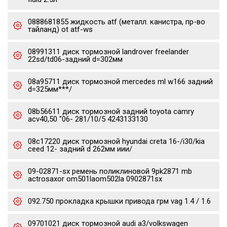
0888681855 жидкость atf (металл. канистра, пр-во
тайланд) ot atf-ws
08991311 диск тормозной landrover freelander
22sd/td06-задний d=302мм
08a95711 диск тормозной mercedes ml w166 задний
d=325мм***/
08b56611 диск тормозной задний toyota camry
acv40,50 "06- 281/10/5 4243133130
08c17220 диск тормозной hyundai creta 16-/i30/kia
ceed 12- задний d 262мм иии/
09-02871-sx ремень поликлиновой 9pk2871 mb
actrosaxor om501laom502la 0902871sx
092.750 прокладка крышки привода грм vag 1.4 / 1.6
09701021 диск тормозной audi a3/volkswagen