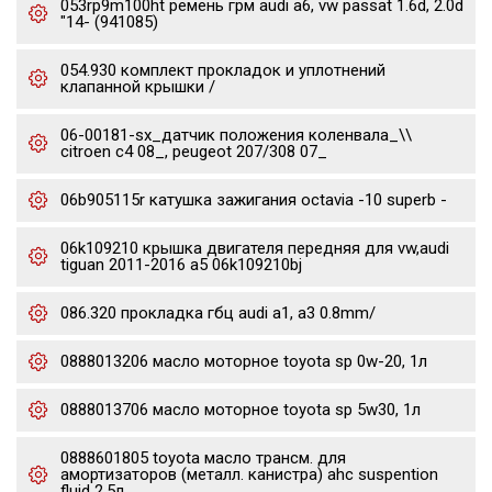
053rp9m100ht ремень грм audi a6, vw passat 1.6d, 2.0d
"14- (941085)
054.930 комплект прокладок и уплотнений
клапанной крышки /
06-00181-sx_датчик положения коленвала_\\
citroen c4 08_, peugeot 207/308 07_
06b905115r катушка зажигания octavia -10 superb -
06k109210 крышка двигателя передняя для vw,audi
tiguan 2011-2016 a5 06k109210bj
086.320 прокладка гбц audi a1, a3 0.8mm/
0888013206 масло моторное toyota sp 0w-20, 1л
0888013706 масло моторное toyota sp 5w30, 1л
0888601805 toyota масло трансм. для
амортизаторов (металл. канистра) ahc suspention
fluid 2.5л