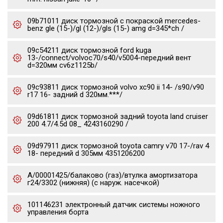
09b71011 диск тормозной с покраской mercedes-
benz gle (15-)/gl (12-)/gls (15-) amg d=345*ch /
09c54211 диск тормозной ford kuga
13-/connect/volvoc70/s40/v5004-передний вент
d=320мм cv6z1125b/
09c93811 диск тормозной volvo xc90 ii 14- /s90/v90
r17 16- задний d 320мм.***/
09d61811 диск тормозной задний toyota land cruiser
200 4.7/4.5d 08_ 4243160290 /
09d97911 диск тормозной toyota camry v70 17-/rav 4
18- передний d 305мм 4351206200
А/00001425/балаково (газ)/втулка амортизатора
г24/3302 (нижняя) (с наруж. насечкой)
101146231 электронный датчик системы ножного
управления борта