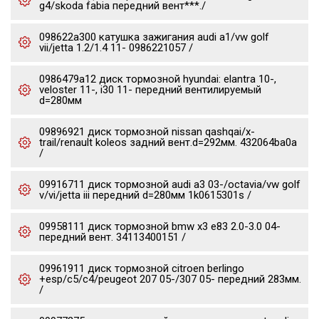
g4/skoda fabia передний вент***./
098622a300 катушка зажигания audi a1/vw golf
vii/jetta 1.2/1.4 11- 0986221057 /
0986479a12 диск тормозной hyundai: elantra 10-,
veloster 11-, i30 11- передний вентилируемый
d=280мм
09896921 диск тормозной nissan qashqai/x-
trail/renault koleos задний вент.d=292мм. 432064ba0a
/
09916711 диск тормозной audi a3 03-/octavia/vw golf
v/vi/jetta iii передний d=280мм 1k0615301s /
09958111 диск тормозной bmw x3 e83 2.0-3.0 04-
передний вент. 34113400151 /
09961911 диск тормозной citroen berlingo
+esp/c5/c4/peugeot 207 05-/307 05- передний 283мм.
/