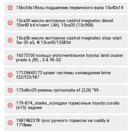
15bc04s18ssu подшипник первичного вала 15x40x14
15ca30 масло моторное castrol magnatec diesel
10w40 b4 п/синт. (4л), 15ca30 (15c968)
15ca3b масло моторное castrol magnatec stop-start
5w-30 a5, 4l 15ca43/15583d
16073100 кольцо уплотнительное toyota: land cruiser
prado ii, j90, , 3.4, 96-02
17129845173 шланг системы охлаждения bmw
f22/f23/f87
173s8m29 ремень грmsonata ef (2,0l) "99-
179-874_starke_колодки тормозные toyota corolla
(e15) задние
1987482378 трос ручного тормоза vw caddy iii
1718мм