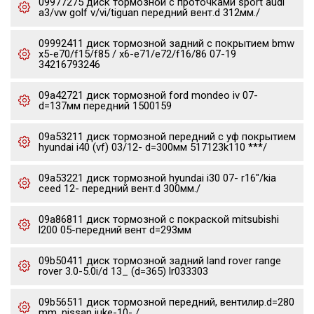
09977275 диск тормозной c проточками sport audi
a3/vw golf v/vi/tiguan передний вент.d 312мм./
09992411 диск тормозной задний с покрытием bmw
x5-e70/f15/f85 / x6-e71/e72/f16/86 07-19
34216793246
09a42721 диск тормозной ford mondeo iv 07-
d=137мм передний 1500159
09a53211 диск тормозной передний с уф покрытием
hyundai i40 (vf) 03/12- d=300мм 517123k110 ***/
09a53221 диск тормозной hyundai i30 07- r16"/kia
ceed 12- передний вент.d 300мм./
09a86811 диск тормозной с покраской mitsubishi
l200 05-передний вент d=293мм
09b50411 диск тормозной задний land rover range
rover 3.0-5.0i/d 13_ (d=365) lr033303
09b56511 диск тормозной передний, вентилир.d=280
mm. nissan juke-10- /