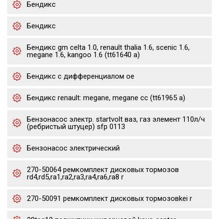
Бендикс
Бендикс
Бендикс gm celta 1.0, renault thalia 1.6, scenic 1.6,
megane 1.6, kangoo 1.6 (tt61640 a)
Бендикс с дифференциалом oe
Бендикс renault: megane, megane cc (tt61965 a)
Бензонасос электр. startvolt ваз, газ элемент 110л/ч
(ребристый штуцер) sfp 0113
Бензонасос электрический
270-50064 ремкомплект дисковых тормозов
rd4,rd5,ra1,ra2,ra3,ra4,ra6,ra8 r
270-50091 ремкомплект дисковых тормозовkei r