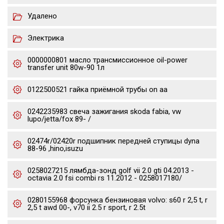
Удалено
Электрика
0000000801 масло трансмиссионное oil-power
transfer unit 80w-90 1л
0122500521 гайка приёмной трубы on aa
0242235983 свеча зажигания skoda fabia, vw
lupo/jetta/fox 89- /
02474r/02420r подшипник передней ступицы dyna
88-96 ,hino,isuzu
0258027215 лямбда-зонд golf vii 2.0 gti 04.2013 -
octavia 2.0 fsi combi rs 11.2012 - 0258017180/
0280155968 форсунка бензиновая volvo: s60 r 2,5 t, r
2,5 t awd 00-, v70 ii 2.5 r sport, r 2.5t