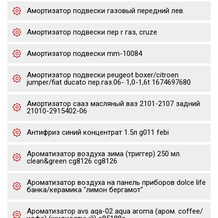
Амортизатор подвески газовый передний лев.
Амортизатор подвески пер r газ, cruze
Амортизатор подвески mm-10084
Амортизатор подвески peugeot boxer/citroen
jumper/fiat ducato пер.газ.06- 1,0-1,6t 1674697680
Амортизатор сааз масляный ваз 2101-2107 задний
21010-2915402-06
Антифриз синий концентрат 1.5л g011 febi
Ароматизатор воздуха зима (триггер) 250 мл.
clean&green cg8126 cg8126
Ароматизатор воздуха на панель приборов dolce life
банка/керамика "лимон бергамот"
Ароматизатор avs aqa-02 aqua aroma (аром. coffee/