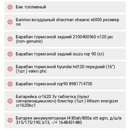
Бак топливный
Баллон воздушный shacman shaanxi x6000 ресивер
oe
Барабан тормозной задний 2100400560 n120 jac
(non-genuine)
Барабан тормозной задний isuzu nqr 90 (cr)
Барабан тормозной hyundai hd120 передний (16")
(1шт.) valeo phc
Барабан тормозной nqr90 8981714730
Батарейка cr1620 3v таблетка (пульт
сигнализации,ключ) блистер (1шт.) lithium energizer
cr1620bc1
Батарея аккумуляторная l4 80ah/800a stt agm, д/ш/в
315/175/190, b13, -/+ 1648431480