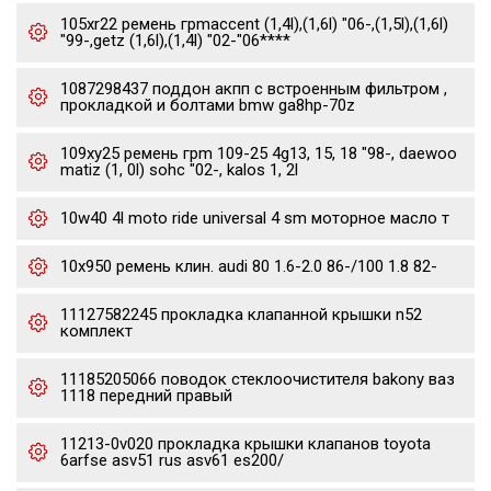
105xr22 ремень грmaccent (1,4l),(1,6l) "06-,(1,5l),(1,6l)
"99-,getz (1,6l),(1,4l) "02-"06****
1087298437 поддон акпп с встроенным фильтром ,
прокладкой и болтами bmw ga8hp-70z
109xy25 ремень грm 109-25 4g13, 15, 18 "98-, daewoo
matiz (1, 0l) sohc "02-, kalos 1, 2l
10w40 4l moto ride universal 4 sm моторное масло т
10x950 ремень клин. audi 80 1.6-2.0 86-/100 1.8 82-
11127582245 прокладка клапанной крышки n52
комплект
11185205066 поводок стеклоочистителя bakony ваз
1118 передний правый
11213-0v020 прокладка крышки клапанов toyota
6arfse asv51 rus asv61 es200/