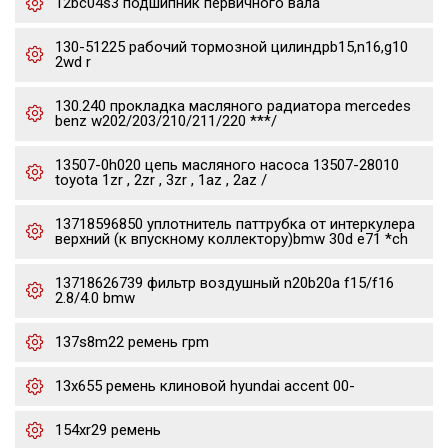
12bc04s3 подшипник первичного вала
130-51225 рабочий тормозной цилиндрb15,n16,g10
2wd r
130.240 прокладка масляного радиатора mercedes
benz w202/203/210/211/220 ***/
13507-0h020 цепь масляного насоса 13507-28010
toyota 1zr , 2zr , 3zr , 1az , 2az /
13718596850 уплотнитель паттрубка от интеркулера
верхний (к впускному коллектору)bmw 30d e71 *ch
13718626739 фильтр воздушный n20b20a f15/f16
2.8/4.0 bmw
137s8m22 ремень грm
13x655 ремень клиновой hyundai accent 00-
154xr29 ремень