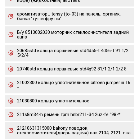
кофе) (жидкостный) a85188s
ароматизатор_ tensy (to-03) на панель, органик,
банка "тутти фрутти"
Б/у 8513002030 моторчик стеклоочистителя задний
auris
20685std кольца поршневые std4d55-t 4d56-t 91 1/2
5/2/4
20740std кольца поршневые std4g92 81/1 2/1 2/2 8
21002300 кольцо уплотнительное citroen jumper iii 16
-
21030800 кольцо уплотнительное
211s8m34-h ремень грm hnbr211-34 2uz-fe "98-*
21210631315000 bakony поводок
стеклоочистителя(дверь задняя) ваз 2104, 2121, ока