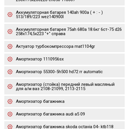
Аккумуляторная батарея 140ah 900a ( + : - )
513/189/223 wez140900l
Аккумуляторная батарея 75ah 680a 18.6кг 6ст-75 d26
258x174,5x223 "+" справа
Актуатор турбокомпрессора mat1104gr
Амортизатор 1110956sx
Амортизатор 55300-5h500 hd72 rr automatic
Амортизатор (стойка) передний левый масляный
для а/м ваз 2108-21099, 2113-2115
Амортизатор багажника
Амортизатор багажника audi a5 09
Амортизатор багажника skoda octavia 04- ktb118