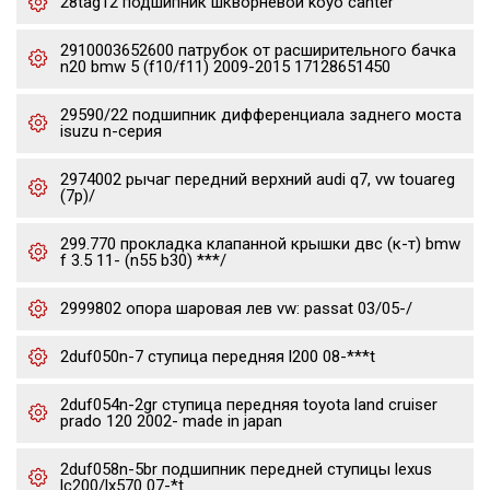
28tag12 подшипник шкворневой koyo canter
2910003652600 патрубок от расширительного бачка
n20 bmw 5 (f10/f11) 2009-2015 17128651450
29590/22 подшипник дифференциала заднего моста
isuzu n-серия
2974002 рычаг передний верхний audi q7, vw touareg
(7p)/
299.770 прокладка клапанной крышки двс (к-т) bmw
f 3.5 11- (n55 b30) ***/
2999802 опора шаровая лев vw: passat 03/05-/
2duf050n-7 ступица передняя l200 08-***t
2duf054n-2gr ступица передняя toyota land cruiser
prado 120 2002- made in japan
2duf058n-5br подшипник передней ступицы lexus
lc200/lx570 07-*t