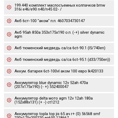
199.440 комплект маслосъемных колпачков bmw
316i e46/e90 n40/n45 02- /
Акб 6ст-100 "аком" п.п. 4607034730147
Акб 95ah 850a 353x175x190 о.п. (-+) silver dynamic
agm
Акб тюменский медведь ca/ca 6ct-90.1 (l5/740en)
Акб тюменский медведь ca/ca 6ct-95.1 (d33/750en))
Аккум. батарея 6ct-100vl аком 100 евро lk420133
Аккумулятор blue dynamic 12v 52ah 470a
(207x175x190) (- +) 552400047
Аккумулятор delta мото agm 12v 12ah 180a
(152x88x131) (+ -) ct1212
Аккумулятор topla top jis 65 ач r+ (0) 56568 smf
230x175x200220 en650 118667