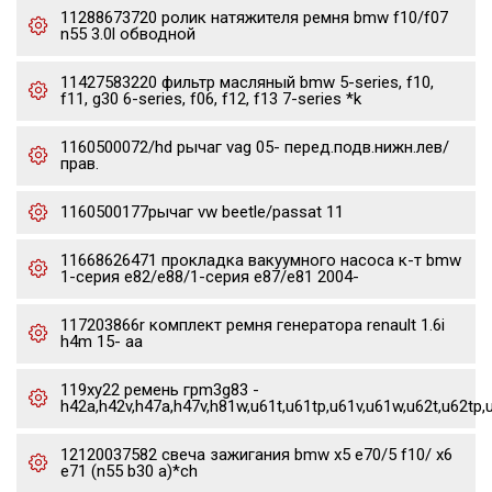
11288673720 ролик натяжителя ремня bmw f10/f07
n55 3.0l обводной
11427583220 фильтр масляный bmw 5-series, f10,
f11, g30 6-series, f06, f12, f13 7-series *k
1160500072/hd рычаг vag 05- перед.подв.нижн.лев/
прав.
1160500177рычаг vw beetle/passat 11
11668626471 прокладка вакуумного насоса к-т bmw
1-серия e82/e88/1-серия e87/e81 2004-
117203866r комплект ремня генератора renault 1.6i
h4m 15- aa
119xy22 ремень грm3g83 -
h42a,h42v,h47a,h47v,h81w,u61t,u61tp,u61v,u61w,u62t,u62tp,
12120037582 свеча зажигания bmw x5 e70/5 f10/ x6
e71 (n55 b30 a)*ch