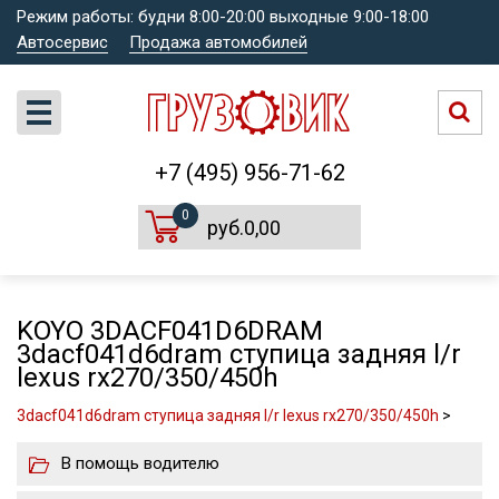
Режим работы: будни 8:00-20:00 выходные 9:00-18:00
Автосервис
Продажа автомобилей
+7 (495) 956-71-62
0
руб.0,00
KOYO 3DACF041D6DRAM
3dacf041d6dram ступица задняя l/r
lexus rx270/350/450h
3dacf041d6dram ступица задняя l/r lexus rx270/350/450h
>
В помощь водителю