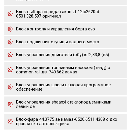
Блок выбора передач акпп zf 12tx2620td
0501.328.597 оригинал
Блок контроля и управления борта evo
Блок подшипник ступицы заднего моста
Блок управления двигателя (эбу) isf2,83,8 (е5)
Блок управления топливным насосом (тнвд) с
common rail дв. 740.662 камаз
Блок управления шасси включая программное
обеспечение
Блок управления shaanxi стеклоподъемниками
левый oe
Блок-фара 44.3775 ae камаз-6520,6511,4308 с дхо
правая н/о автоэлектрика