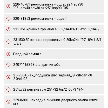
220-46761 ремкомплект - рцсaca2#,aca30
"05-,acv40,acv30,azt250,ksp90 "05-
220-81853 ремкомплект - рцсelf
231.851 крышка грм audi a3 09/04-03/13 axx 09/04- /
231530,50 кольца поршневые 0 50ka24e "97- 89/1 5/1
5/2 8
Бводной ремня г
24071163363 ate датчик абс
25-98045-sx_подушка двс задняя_\\ citroen c8
2.0hdi 02_
251xy32 ремень грм 251-32 6g72, 6g73 "94-
25936881 накладка личинки дверного замка cruze,
srx