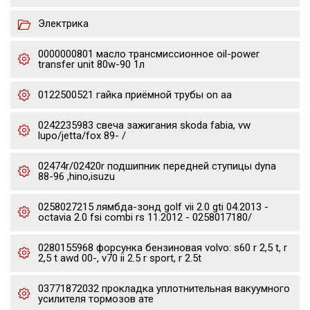
Электрика
0000000801 масло трансмиссионное oil-power
transfer unit 80w-90 1л
0122500521 гайка приёмной трубы on aa
0242235983 свеча зажигания skoda fabia, vw
lupo/jetta/fox 89- /
02474r/02420r подшипник передней ступицы dyna
88-96 ,hino,isuzu
0258027215 лямбда-зонд golf vii 2.0 gti 04.2013 -
octavia 2.0 fsi combi rs 11.2012 - 0258017180/
0280155968 форсунка бензиновая volvo: s60 r 2,5 t, r
2,5 t awd 00-, v70 ii 2.5 r sport, r 2.5t
03771872032 прокладка уплотнительная вакуумного
усилителя тормозов ате