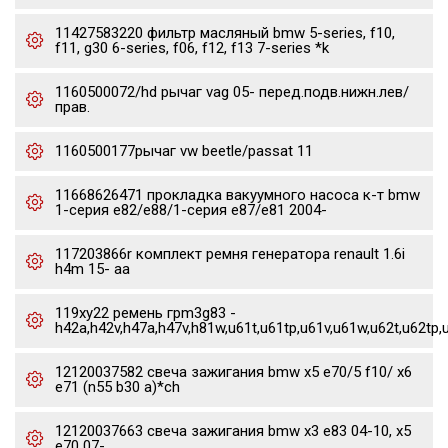
11427583220 фильтр масляный bmw 5-series, f10,
f11, g30 6-series, f06, f12, f13 7-series *k
1160500072/hd рычаг vag 05- перед.подв.нижн.лев/
прав.
1160500177рычаг vw beetle/passat 11
11668626471 прокладка вакуумного насоса к-т bmw
1-серия e82/e88/1-серия e87/e81 2004-
117203866r комплект ремня генератора renault 1.6i
h4m 15- aa
119xy22 ремень грm3g83 -
h42a,h42v,h47a,h47v,h81w,u61t,u61tp,u61v,u61w,u62t,u62tp,
12120037582 свеча зажигания bmw x5 e70/5 f10/ x6
e71 (n55 b30 a)*ch
12120037663 свеча зажигания bmw x3 e83 04-10, x5
e70 07-