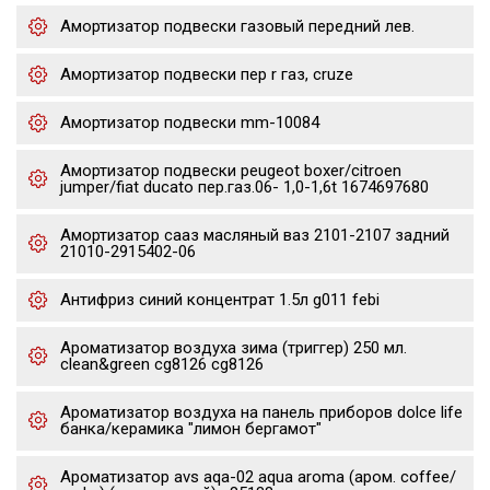
Амортизатор подвески газовый передний лев.
Амортизатор подвески пер r газ, cruze
Амортизатор подвески mm-10084
Амортизатор подвески peugeot boxer/citroen
jumper/fiat ducato пер.газ.06- 1,0-1,6t 1674697680
Амортизатор сааз масляный ваз 2101-2107 задний
21010-2915402-06
Антифриз синий концентрат 1.5л g011 febi
Ароматизатор воздуха зима (триггер) 250 мл.
clean&green cg8126 cg8126
Ароматизатор воздуха на панель приборов dolce life
банка/керамика "лимон бергамот"
Ароматизатор avs aqa-02 aqua aroma (аром. coffee/