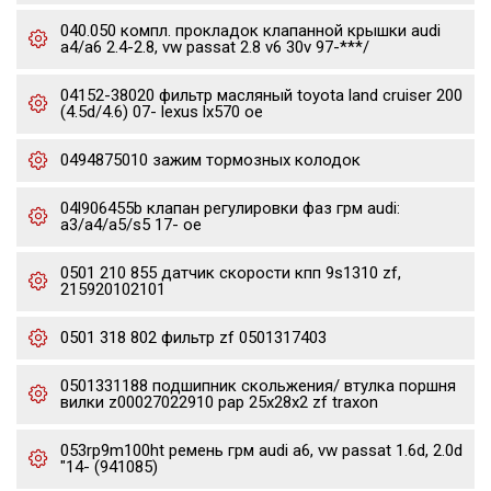
040.050 компл. прокладок клапанной крышки audi
a4/a6 2.4-2.8, vw passat 2.8 v6 30v 97-***/
04152-38020 фильтр масляный toyota land cruiser 200
(4.5d/4.6) 07- lexus lx570 oe
0494875010 зажим тормозных колодок
04l906455b клапан регулировки фаз грм audi:
a3/a4/a5/s5 17- oe
0501 210 855 датчик скорости кпп 9s1310 zf,
215920102101
0501 318 802 фильтр zf 0501317403
0501331188 подшипник скольжения/ втулка поршня
вилки z00027022910 pap 25x28x2 zf traxon
053rp9m100ht ремень грм audi a6, vw passat 1.6d, 2.0d
"14- (941085)