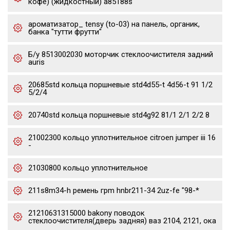
кофе) (жидкостный) a85188s
ароматизатор_ tensy (to-03) на панель, органик,
банка "тутти фрутти"
Б/у 8513002030 моторчик стеклоочистителя задний
auris
20685std кольца поршневые std4d55-t 4d56-t 91 1/2
5/2/4
20740std кольца поршневые std4g92 81/1 2/1 2/2 8
21002300 кольцо уплотнительное citroen jumper iii 16
-
21030800 кольцо уплотнительное
211s8m34-h ремень грm hnbr211-34 2uz-fe "98-*
21210631315000 bakony поводок
стеклоочистителя(дверь задняя) ваз 2104, 2121, ока