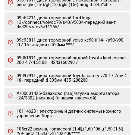
09b71011 диск тормозной с покраской mercedes-
benz gle (15-)/gl (12-)/gls (15-) amg d=345*ch /
09c54211 диск тормозной ford kuga
13-/connect/volvoc70/s40/v5004-передний вент
d=320мм cv6z1125b/
09c93811 диск тормозной volvo xc90 ii 14- /s90/v90
r17 16- задний d 320мм.***/
09d61811 диск тормозной задний toyota land cruiser
200 4.7/4.5d 08_ 4243160290 /
09d97911 диск тормозной toyota camry v70 17-/rav 4
18- передний d 305мм 4351206200
А/00001425/балаково (газ)/втулка амортизатора
г24/3302 (нижняя) (с наруж. насечкой)
101146231 электронный датчик системы ножного
управления борта
105xr22 ремень грmaccent (1,4l),(1,6l) "06-,(1,5l),(1,6l)
"99-,getz (1,6l),(1,4l) "02-"06****