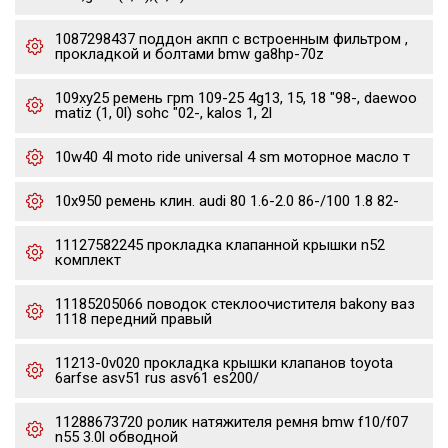
1087298437 поддон акпп с встроенным фильтром ,
прокладкой и болтами bmw ga8hp-70z
109xy25 ремень грm 109-25 4g13, 15, 18 "98-, daewoo
matiz (1, 0l) sohc "02-, kalos 1, 2l
10w40 4l moto ride universal 4 sm моторное масло т
10x950 ремень клин. audi 80 1.6-2.0 86-/100 1.8 82-
11127582245 прокладка клапанной крышки n52
комплект
11185205066 поводок стеклоочистителя bakony ваз
1118 передний правый
11213-0v020 прокладка крышки клапанов toyota
6arfse asv51 rus asv61 es200/
11288673720 ролик натяжителя ремня bmw f10/f07
n55 3.0l обводной