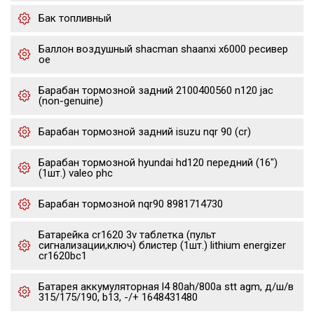
Бак топливный
Баллон воздушный shacman shaanxi x6000 ресивер
oe
Барабан тормозной задний 2100400560 n120 jac
(non-genuine)
Барабан тормозной задний isuzu nqr 90 (cr)
Барабан тормозной hyundai hd120 передний (16")
(1шт.) valeo phc
Барабан тормозной nqr90 8981714730
Батарейка cr1620 3v таблетка (пульт
сигнализации,ключ) блистер (1шт.) lithium energizer
cr1620bc1
Батарея аккумуляторная l4 80ah/800a stt agm, д/ш/в
315/175/190, b13, -/+ 1648431480