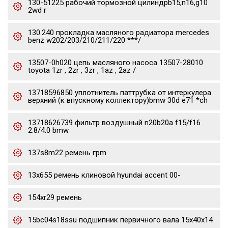
130-51225 рабочий тормозной цилиндрb15,n16,g10
2wd r
130.240 прокладка масляного радиатора mercedes
benz w202/203/210/211/220 ***/
13507-0h020 цепь масляного насоса 13507-28010
toyota 1zr , 2zr , 3zr , 1az , 2az /
13718596850 уплотнитель паттрубка от интеркулера
верхний (к впускному коллектору)bmw 30d e71 *ch
13718626739 фильтр воздушный n20b20a f15/f16
2.8/4.0 bmw
137s8m22 ремень грm
13x655 ремень клиновой hyundai accent 00-
154xr29 ремень
15bc04s18ssu подшипник первичного вала 15x40x14