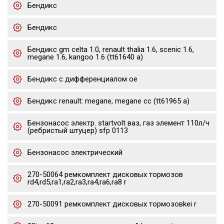
Бендикс
Бендикс
Бендикс gm celta 1.0, renault thalia 1.6, scenic 1.6,
megane 1.6, kangoo 1.6 (tt61640 a)
Бендикс с дифференциалом oe
Бендикс renault: megane, megane cc (tt61965 a)
Бензонасос электр. startvolt ваз, газ элемент 110л/ч
(ребристый штуцер) sfp 0113
Бензонасос электрический
270-50064 ремкомплект дисковых тормозов
rd4,rd5,ra1,ra2,ra3,ra4,ra6,ra8 r
270-50091 ремкомплект дисковых тормозовkei r