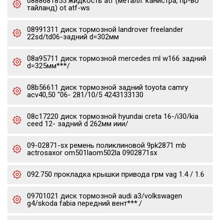
0888681855 жидкость atf (металл. канистра, пр-во
тайланд) ot atf-ws
08991311 диск тормозной landrover freelander
22sd/td06-задний d=302мм
08a95711 диск тормозной mercedes ml w166 задний
d=325мм***/
08b56611 диск тормозной задний toyota camry
acv40,50 "06- 281/10/5 4243133130
08c17220 диск тормозной hyundai creta 16-/i30/kia
ceed 12- задний d 262мм иии/
09-02871-sx ремень поликлиновой 9pk2871 mb
actrosaxor om501laom502la 0902871sx
092.750 прокладка крышки привода грм vag 1.4 / 1.6
09701021 диск тормозной audi a3/volkswagen
g4/skoda fabia передний вент***./