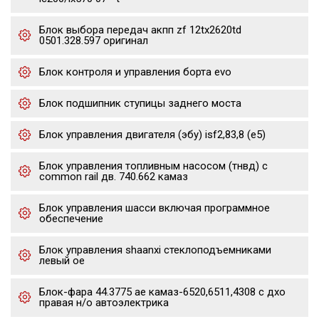
Блок выбора передач акпп zf 12tx2620td
0501.328.597 оригинал
Блок контроля и управления борта evo
Блок подшипник ступицы заднего моста
Блок управления двигателя (эбу) isf2,83,8 (е5)
Блок управления топливным насосом (тнвд) с
common rail дв. 740.662 камаз
Блок управления шасси включая программное
обеспечение
Блок управления shaanxi стеклоподъемниками
левый oe
Блок-фара 44.3775 ae камаз-6520,6511,4308 с дхо
правая н/о автоэлектрика