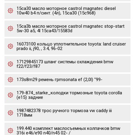
15ca30 масло моторное castrol magnatec diesel
10w40 b4 п/синт. (4л), 15ca30 (15c968)
15ca3b масло моторное castrol magnatec stop-start
5w-30 a5, 4l 15ca43/15583d
16073100 кольцо уплотнительное toyota: land cruiser
prado ii, j90, , 3.4, 96-02
17129845173 шланг системы охлаждения bmw
f22/f23/f87
173s8m29 ремень грmsonata ef (2,0l) "99-
179-874_starke_колодки тормозные toyota corolla
(e15) задние
1987482378 трос ручного тормоза vw caddy iii
1718мм
199.440 комплект маслосъемных колпачков bmw
316i e46/e90 n40/n45 02- /