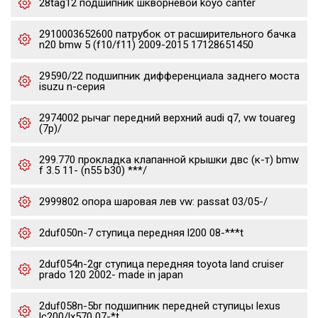
28tag12 подшипник шкворневой koyo canter
2910003652600 патрубок от расширительного бачка
n20 bmw 5 (f10/f11) 2009-2015 17128651450
29590/22 подшипник дифференциала заднего моста
isuzu n-серия
2974002 рычаг передний верхний audi q7, vw touareg
(7p)/
299.770 прокладка клапанной крышки двс (к-т) bmw
f 3.5 11- (n55 b30) ***/
2999802 опора шаровая лев vw: passat 03/05-/
2duf050n-7 ступица передняя l200 08-***t
2duf054n-2gr ступица передняя toyota land cruiser
prado 120 2002- made in japan
2duf058n-5br подшипник передней ступицы lexus
lc200/lx570 07-*t