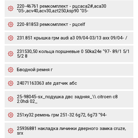
220-46761 ремкомплект - рцсaca2#,aca30
"05-,acv40,acv30,azt250,ksp90 "05-
220-81853 ремкомплект - рцсelf
231.851 крышка грм audi a3 09/04-03/13 axx 09/04- /
231530,50 кольца поршневые 0 50ka24e "97- 89/1 5/1
5/2 8
Бводной ремня г
24071163363 ate датчик абс
25-98045-sx_подушка двс задняя_\\ citroen c8
2.0hdi 02_
251xy32 ремень грм 251-32 6g72, 6g73 "94-
25936881 накладка личинки дверного замка cruze,
srx