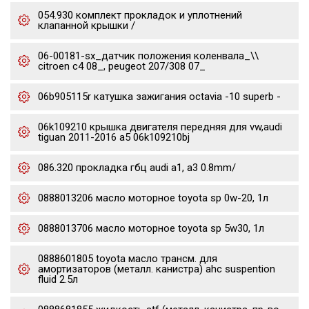
054.930 комплект прокладок и уплотнений
клапанной крышки /
06-00181-sx_датчик положения коленвала_\\
citroen c4 08_, peugeot 207/308 07_
06b905115r катушка зажигания octavia -10 superb -
06k109210 крышка двигателя передняя для vw,audi
tiguan 2011-2016 a5 06k109210bj
086.320 прокладка гбц audi a1, a3 0.8mm/
0888013206 масло моторное toyota sp 0w-20, 1л
0888013706 масло моторное toyota sp 5w30, 1л
0888601805 toyota масло трансм. для
амортизаторов (металл. канистра) ahc suspention
fluid 2.5л