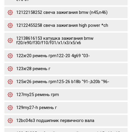
12122158252 свеча зажигания bmw (n45,n46)
12122455258 свеча зажигания high power *ch
12138616153 катушка зажигания bmw
f20/e90/f30/f10/f01/x1/x3/x5/x6
122xr20 ремень грm122-20 4g69 "03-
123xr28 ремень г
125xr26 ремень грm125-26 b18b "91-,b20b "96-
127my25 ремень грm
129my27-h ремень г
12bc04s3 подшипник первичного вала