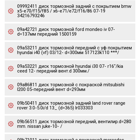
09992411 диск тормозной задний с покрытием bmw
x5-e70/f15/f85 / x6-e71/e72/f16/86 07-19
34216793246
09a42721 диск тормозной ford mondeo iv 07-
d=137мм передний 1500159
09a53211 диск тормозной передний с уф покрытием
hyundai i40 (vf) 03/12- d=300мм 517123k110 ***/
09a53221 диск тормозной hyundai i30 07- r16"/kia
ceed 12- передний вент.d 300мм./
09a86811 диск тормозной с покраской mitsubishi
l200 05-передний вент d=293мм
09b50411 диск тормозной задний land rover range
rover 3.0-5.0i/d 13_ (d=365) lr033303
09b56511 диск тормозной передний, вентилир.d=280
mm. nissan juke-10- /