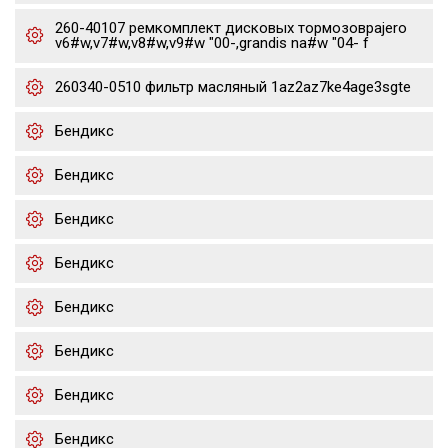
260-40107 ремкомплект дисковых тормозовpajero
v6#w,v7#w,v8#w,v9#w "00-,grandis na#w "04- f
260340-0510 фильтр масляный 1az2az7ke4age3sgte
Бендикс
Бендикс
Бендикс
Бендикс
Бендикс
Бендикс
Бендикс
Бендикс