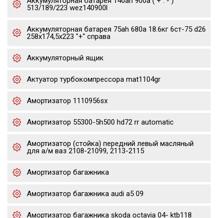
Аккумуляторная батарея 140ah 900a ( + : - )
513/189/223 wez140900l
Аккумуляторная батарея 75ah 680a 18.6кг 6ст-75 d26
258x174,5x223 "+" справа
Аккумуляторный ящик
Актуатор турбокомпрессора mat1104gr
Амортизатор 1110956sx
Амортизатор 55300-5h500 hd72 rr automatic
Амортизатор (стойка) передний левый масляный
для а/м ваз 2108-21099, 2113-2115
Амортизатор багажника
Амортизатор багажника audi a5 09
Амортизатор багажника skoda octavia 04- ktb118