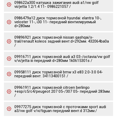
098622a300 катушка зажигания audi a1/vw golf
vii/jetta 1.2/1.4 11- 0986221057 /
0986479a12 диск тормозной hyundai: elantra 10-,
veloster 11-, i30 11- передний вентилируемый
d=280мм
09896921 диск тормозной nissan qashqai/x-
trail/renault koleos задний вент.d=292мм. 432064ba0a
/
09916711 диск тормозной audi a3 03-/octavia/vw golf
v/vi/jetta iii передний d=280мм 1k0615301s /
09958111 диск тормозной bmw x3 e83 2.0-3.0 04-
передний вент. 34113400151 /
09961911 диск тормозной citroen berlingo
+esp/c5/c4/peugeot 207 05-/307 05- передний 283мм.
/
09977275 диск тормозной c проточками sport audi
a3/vw golf v/vi/tiguan передний вент.d 312мм./