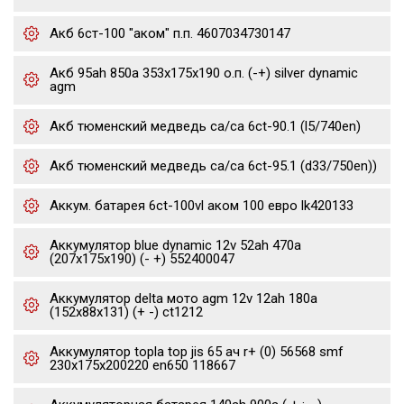
Акб 6ст-100 "аком" п.п. 4607034730147
Акб 95ah 850a 353x175x190 о.п. (-+) silver dynamic
agm
Акб тюменский медведь ca/ca 6ct-90.1 (l5/740en)
Акб тюменский медведь ca/ca 6ct-95.1 (d33/750en))
Аккум. батарея 6ct-100vl аком 100 евро lk420133
Аккумулятор blue dynamic 12v 52ah 470a
(207x175x190) (- +) 552400047
Аккумулятор delta мото agm 12v 12ah 180a
(152x88x131) (+ -) ct1212
Аккумулятор topla top jis 65 ач r+ (0) 56568 smf
230x175x200220 en650 118667