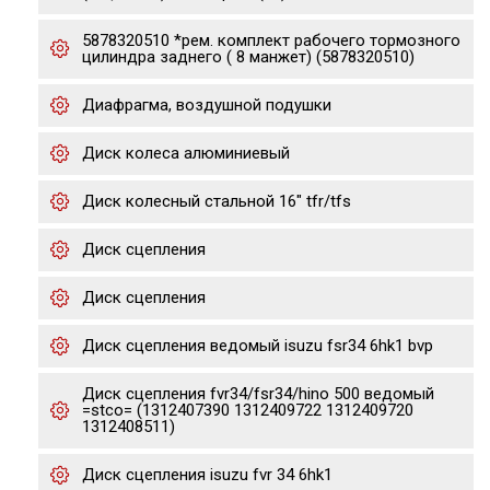
5878320510 *рем. комплект рабочего тормозного
цилиндра заднего ( 8 манжет) (5878320510)
Диафрагма, воздушной подушки
Диск колеса алюминиевый
Диск колесный стальной 16" tfr/tfs
Диск сцепления
Диск сцепления
Диск сцепления ведомый isuzu fsr34 6hk1 bvp
Диск сцепления fvr34/fsr34/hino 500 ведомый
=stco= (1312407390 1312409722 1312409720
1312408511)
Диск сцепления isuzu fvr 34 6hk1