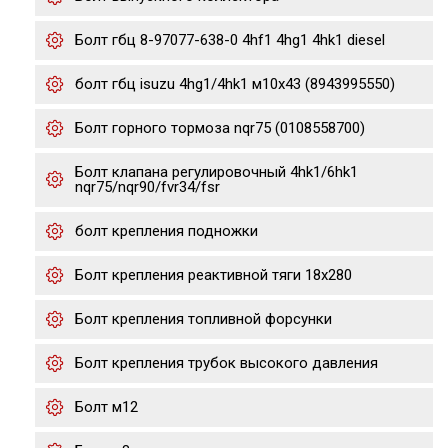
Болт гбц 8-97077-638-0 4hf1 4hg1 4hk1 diesel
болт гбц isuzu 4hg1/4hk1 м10х43 (8943995550)
Болт горного тормоза nqr75 (0108558700)
Болт клапана регулировочный 4hk1/6hk1
nqr75/nqr90/fvr34/fsr
болт крепления подножки
Болт крепления реактивной тяги 18x280
Болт крепления топливной форсунки
Болт крепления трубок высокого давления
Болт м12