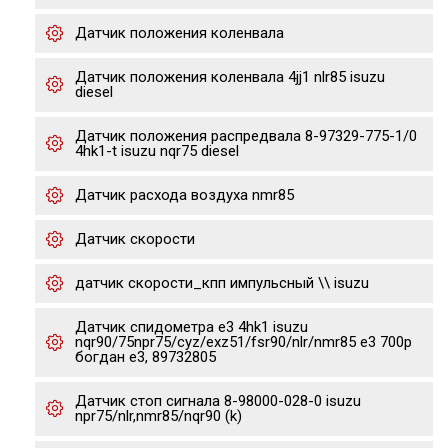
Датчик положения коленвала
Датчик положения коленвала 4jj1 nlr85 isuzu
diesel
Датчик положения распредвала 8-97329-775-1/0
4hk1-t isuzu nqr75 diesel
Датчик расхода воздуха nmr85
Датчик скорости
датчик скорости_кпп импульсный \\ isuzu
Датчик спидометра е3 4hk1 isuzu
nqr90/75npr75/cyz/exz51/fsr90/nlr/nmr85 e3 700p
богдан е3, 89732805
Датчик стоп сигнала 8-98000-028-0 isuzu
npr75/nlr,nmr85/nqr90 (k)