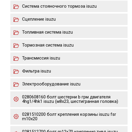
Система стояночного тормоза isuzu
Сцепление isuzu
Топливная система isuzu
Тормозная система isuzu
Трансмиссия isuzu
Фильтра isuzu
Электрооборудование isuzu
0280608160 болт шестерни b грм двигателя
4hg1/4hk1 isuzu (м8х23, шестигранная головка)
0281510200 болт крепления корзины isuzu fsr
m10x20
0281512700 болт m12x70 крепления тнвд isuzu