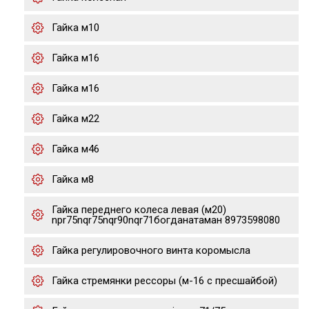
Гайка м10
Гайка м16
Гайка м16
Гайка м22
Гайка м46
Гайка м8
Гайка переднего колеса левая (м20)
npr75nqr75nqr90nqr71богданатаман 8973598080
Гайка регулировочного винта коромысла
Гайка стремянки рессоры (м-16 с пресшайбой)