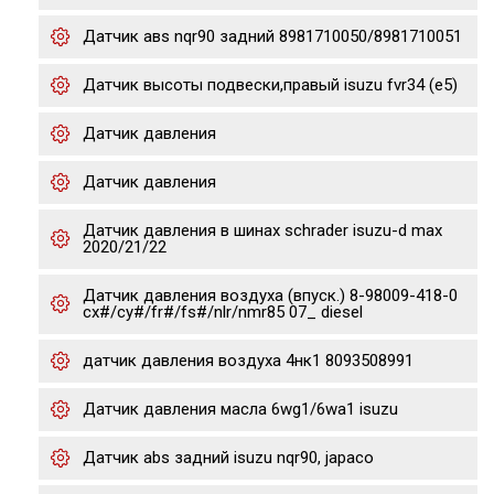
Датчик авs nqr90 задний 8981710050/8981710051
Датчик высоты подвески,правый isuzu fvr34 (e5)
Датчик давления
Датчик давления
Датчик давления в шинах schrader isuzu-d max
2020/21/22
Датчик давления воздуха (впуск.) 8-98009-418-0
cx#/cy#/fr#/fs#/nlr/nmr85 07_ diesel
датчик давления воздуха 4нк1 8093508991
Датчик давления масла 6wg1/6wa1 isuzu
Датчик abs задний isuzu nqr90, japaco