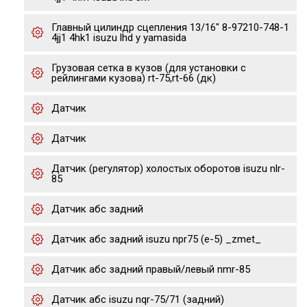
Главный цилиндр сцепления 13/16" 8-97210-748-1
4jj1 4hk1 isuzu lhd y yamasida
Грузовая сетка в кузов (для установки с
рейлингами кузова) rt-75,rt-66 (дк)
Датчик
Датчик
Датчик (регулятор) холостых оборотов isuzu nlr-
85
Датчик абс задний
Датчик абс задний isuzu npr75 (е-5) _zmet_
Датчик абс задний правый/левый nmr-85
Датчик абс isuzu nqr-75/71 (задний)