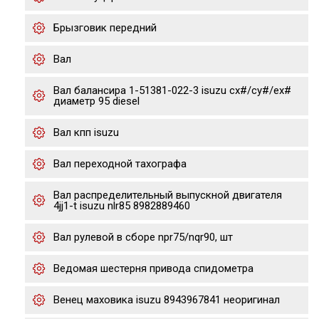
Брызговик передний
Вал
Вал балансира 1-51381-022-3 isuzu cx#/cy#/ex#
диаметр 95 diesel
Вал кпп isuzu
Вал переходной тахографа
Вал распределительный выпускной двигателя
4jj1-t isuzu nlr85 8982889460
Вал рулевой в сборе npr75/nqr90, шт
Ведомая шестерня привода спидометра
Венец маховика isuzu 8943967841 неоригинал