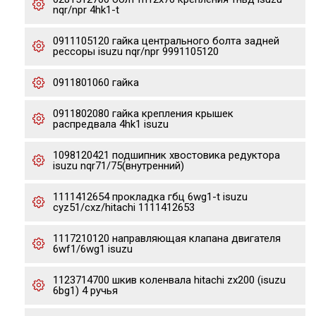
nqr/npr 4hk1-t
0911105120 гайка центрального болта задней
рессоры isuzu nqr/npr 9991105120
0911801060 гайка
0911802080 гайка крепления крышек
распредвала 4hk1 isuzu
1098120421 подшипник хвостовика редуктора
isuzu nqr71/75(внутренний)
1111412654 прокладка гбц 6wg1-t isuzu
cyz51/cxz/hitachi 1111412653
1117210120 направляющая клапана двигателя
6wf1/6wg1 isuzu
1123714700 шкив коленвала hitachi zx200 (isuzu
6bg1) 4 ручья