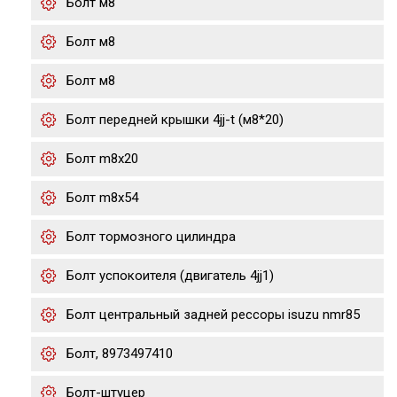
Болт м8
Болт м8
Болт м8
Болт передней крышки 4jj-t (м8*20)
Болт m8x20
Болт m8x54
Болт тормозного цилиндра
Болт успокоителя (двигатель 4jj1)
Болт центральный задней рессоры isuzu nmr85
Болт, 8973497410
Болт-штуцер