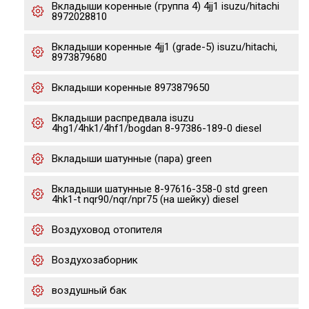
Вкладыши коренные (группа 4) 4jj1 isuzu/hitachi
8972028810
Вкладыши коренные 4jj1 (grade-5) isuzu/hitachi,
8973879680
Вкладыши коренные 8973879650
Вкладыши распредвала isuzu
4hg1/4hk1/4hf1/bogdan 8-97386-189-0 diesel
Вкладыши шатунные (пара) green
Вкладыши шатунные 8-97616-358-0 std green
4hk1-t nqr90/nqr/npr75 (на шейку) diesel
Воздуховод отопителя
Воздухозаборник
воздушный бак