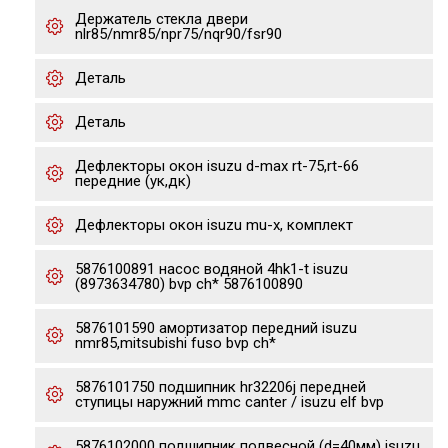
Держатель стекла двери
nlr85/nmr85/npr75/nqr90/fsr90
Деталь
Деталь
Дефлекторы окон isuzu d-max rt-75,rt-66
передние (ук,дк)
Дефлекторы окон isuzu mu-x, комплект
5876100891 насос водяной 4hk1-t isuzu
(8973634780) bvp ch* 5876100890
5876101590 амортизатор передний isuzu
nmr85,mitsubishi fuso bvp ch*
5876101750 подшипник hr32206j передней
ступицы наружний mmc canter / isuzu elf bvp
5876102000 подшипник подвесной (d=40мм) isuzu