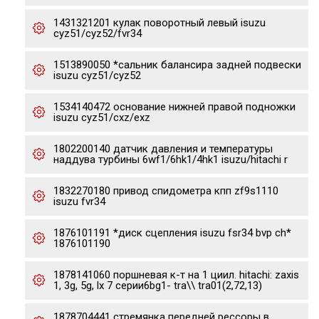
1431321201 кулак поворотный левый isuzu
cyz51/cyz52/fvr34
1513890050 *сальник балансира задней подвески
isuzu cyz51/cyz52
1534140472 основание нижней правой подножки
isuzu cyz51/cxz/exz
1802200140 датчик давления и температуры
наддува турбины 6wf1/6hk1/4hk1 isuzu/hitachi r
1832270180 привод спидометра кпп zf9s1110
isuzu fvr34
1876101191 *диск сцепления isuzu fsr34 bvp ch*
1876101190
1878141060 поршневая к-т на 1 циил. hitachi: zaxis
1, 3g, 5g, lx 7 серии6bg1- tra\\ tra01(2,72,13)
1878704441 стремянка передней рессоры в