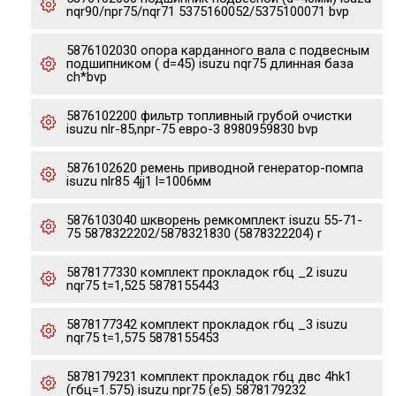
nqr90/npr75/nqr71 5375160052/5375100071 bvp
5876102030 опора карданного вала с подвесным
подшипником ( d=45) isuzu nqr75 длинная база
ch*bvp
5876102200 фильтр топливный грубой очистки
isuzu nlr-85,npr-75 евро-3 8980959830 bvp
5876102620 ремень приводной генератор-помпа
isuzu nlr85 4jj1 l=1006мм
5876103040 шкворень ремкомплект isuzu 55-71-
75 5878322202/5878321830 (5878322204) r
5878177330 комплект прокладок гбц _2 isuzu
nqr75 t=1,525 5878155443
5878177342 комплект прокладок гбц _3 isuzu
nqr75 t=1,575 5878155453
5878179231 комплект прокладок гбц двс 4hk1
(гбц=1.575) isuzu npr75 (e5) 5878179232