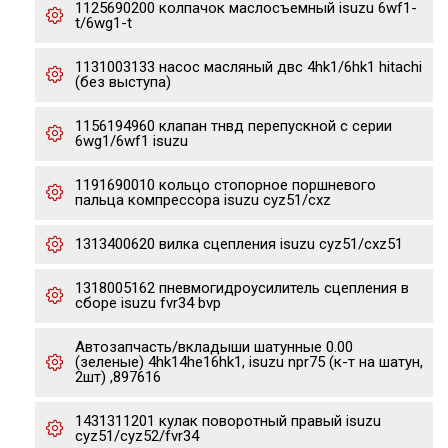
1125690200 колпачок маслосъемный isuzu 6wf1-
t/6wg1-t
1131003133 насос масляный двс 4hk1/6hk1 hitachi
(без выступа)
1156194960 клапан тнвд перепускной с серии
6wg1/6wf1 isuzu
1191690010 кольцо стопорное поршневого
пальца компрессора isuzu cyz51/cxz
1313400620 вилка сцепления isuzu cyz51/cxz51
1318005162 пневмогидроусилитель сцепления в
сборе isuzu fvr34 bvp
Автозапчасть/вкладыши шатунные 0.00
(зеленые) 4hk14he16hk1, isuzu npr75 (к-т на шатун,
2шт) ,897616
1431311201 кулак поворотный правый isuzu
cyz51/cyz52/fvr34