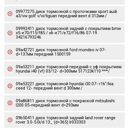
09977275 диск тормозной c проточками sport audi
a3/vw golf v/vi/tiguan передний вент.d 312мм./
09992411 диск тормозной задний с покрытием bmw
x5-e70/f15/f85 / x6-e71/e72/f16/86 07-19
34216793246
09a42721 диск тормозной ford mondeo iv 07-
d=137мм передний 1500159
09a53211 диск тормозной передний с уф покрытием
hyundai i40 (vf) 03/12- d=300мм 517123k110 ***/
09a53221 диск тормозной hyundai i30 07- r16"/kia
ceed 12- передний вент.d 300мм./
09a86811 диск тормозной с покраской mitsubishi
l200 05-передний вент d=293мм
09b50411 диск тормозной задний land rover range
rover 3.0-5.0i/d 13_ (d=365) lr033303