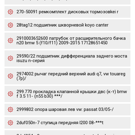
270-50091 ремкомплект дисковых тормозовkei r
28tag12 подшипник шкворневой koyo canter
2910003652600 патрубок от расширительного бачка
n20 bmw 5 (f10/f11) 2009-2015 17128651450
29590/22 подшипник дифференциала заднего моста
isuzu n-серия
2974002 рычаг передний верхний audi q7, vw touareg
(7p)/
299.770 прокладка клапанной крышки двс (к-т) bmw
f 3.5 11- (n55 b30) ***/
2999802 опора шаровая лев vw: passat 03/05-/
2duf050n-7 ступица передняя l200 08-***t