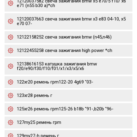
12120037582 свеча зажигания bmw x5 e70/5 f10/ x6
e71 (n55 b30 a)*ch
12120037663 свеча зажигания bmw x3 e83 04-10, x5
e70 07-
12122158252 свеча зажигания bmw (n45,n46)
12122455258 свеча зажигания high power *ch
12138616153 катушка зажигания bmw
f20/e90/f30/f10/f01/x1/x3/x5/x6
122xr20 ремень грm122-20 4g69 "03-
123xr28 ремень г
125xr26 ремень грm125-26 b18b "91-,b20b "96-
127my25 ремень грm
129my27-h ремень г