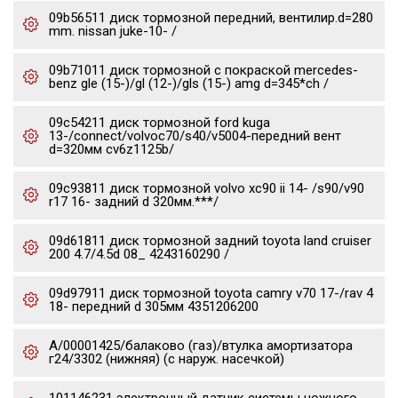
09b56511 диск тормозной передний, вентилир.d=280
mm. nissan juke-10- /
09b71011 диск тормозной с покраской mercedes-
benz gle (15-)/gl (12-)/gls (15-) amg d=345*ch /
09c54211 диск тормозной ford kuga
13-/connect/volvoc70/s40/v5004-передний вент
d=320мм cv6z1125b/
09c93811 диск тормозной volvo xc90 ii 14- /s90/v90
r17 16- задний d 320мм.***/
09d61811 диск тормозной задний toyota land cruiser
200 4.7/4.5d 08_ 4243160290 /
09d97911 диск тормозной toyota camry v70 17-/rav 4
18- передний d 305мм 4351206200
А/00001425/балаково (газ)/втулка амортизатора
г24/3302 (нижняя) (с наруж. насечкой)