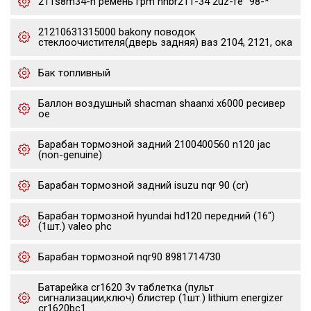
211s8m34-h ремень грm hnbr211-34 2uz-fe "98-*
21210631315000 bakony поводок
стеклоочистителя(дверь задняя) ваз 2104, 2121, ока
Бак топливный
Баллон воздушный shacman shaanxi x6000 ресивер
oe
Барабан тормозной задний 2100400560 n120 jac
(non-genuine)
Барабан тормозной задний isuzu nqr 90 (cr)
Барабан тормозной hyundai hd120 передний (16")
(1шт.) valeo phc
Барабан тормозной nqr90 8981714730
Батарейка cr1620 3v таблетка (пульт
сигнализации,ключ) блистер (1шт.) lithium energizer
cr1620bc1