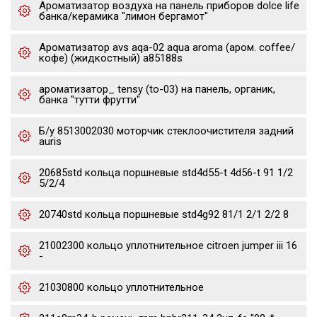
Ароматизатор воздуха на панель приборов dolce life
банка/керамика "лимон бергамот"
Ароматизатор avs aqa-02 aqua aroma (аром. coffee/
кофе) (жидкостный) a85188s
ароматизатор_ tensy (to-03) на панель, органик,
банка "тутти фрутти"
Б/у 8513002030 моторчик стеклоочистителя задний
auris
20685std кольца поршневые std4d55-t 4d56-t 91 1/2
5/2/4
20740std кольца поршневые std4g92 81/1 2/1 2/2 8
21002300 кольцо уплотнительное citroen jumper iii 16
-
21030800 кольцо уплотнительное