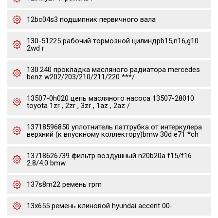
12bc04s3 подшипник первичного вала
130-51225 рабочий тормозной цилиндрb15,n16,g10
2wd r
130.240 прокладка масляного радиатора mercedes
benz w202/203/210/211/220 ***/
13507-0h020 цепь масляного насоса 13507-28010
toyota 1zr , 2zr , 3zr , 1az , 2az /
13718596850 уплотнитель паттрубка от интеркулера
верхний (к впускному коллектору)bmw 30d e71 *ch
13718626739 фильтр воздушный n20b20a f15/f16
2.8/4.0 bmw
137s8m22 ремень грm
13x655 ремень клиновой hyundai accent 00-