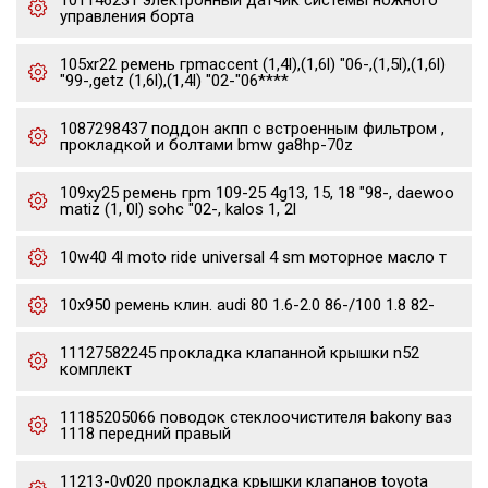
101146231 электронный датчик системы ножного
управления борта
105xr22 ремень грmaccent (1,4l),(1,6l) "06-,(1,5l),(1,6l)
"99-,getz (1,6l),(1,4l) "02-"06****
1087298437 поддон акпп с встроенным фильтром ,
прокладкой и болтами bmw ga8hp-70z
109xy25 ремень грm 109-25 4g13, 15, 18 "98-, daewoo
matiz (1, 0l) sohc "02-, kalos 1, 2l
10w40 4l moto ride universal 4 sm моторное масло т
10x950 ремень клин. audi 80 1.6-2.0 86-/100 1.8 82-
11127582245 прокладка клапанной крышки n52
комплект
11185205066 поводок стеклоочистителя bakony ваз
1118 передний правый
11213-0v020 прокладка крышки клапанов toyota