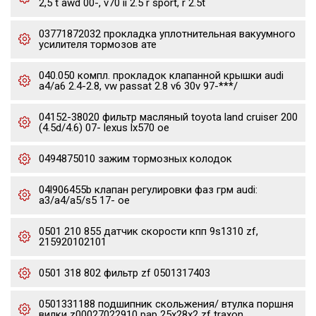
2,5 t awd 00-, v70 ii 2.5 r sport, r 2.5t
03771872032 прокладка уплотнительная вакуумного
усилителя тормозов ате
040.050 компл. прокладок клапанной крышки audi
a4/a6 2.4-2.8, vw passat 2.8 v6 30v 97-***/
04152-38020 фильтр масляный toyota land cruiser 200
(4.5d/4.6) 07- lexus lx570 oe
0494875010 зажим тормозных колодок
04l906455b клапан регулировки фаз грм audi:
a3/a4/a5/s5 17- oe
0501 210 855 датчик скорости кпп 9s1310 zf,
215920102101
0501 318 802 фильтр zf 0501317403
0501331188 подшипник скольжения/ втулка поршня
вилки z00027022910 pap 25x28x2 zf traxon