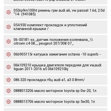
053rp9m100ht ремень грм audi a6, vw passat 1.6d, 2.0d
"14- (941085)
054.930 комплект прокладок и уплотнений
клапанной крышки /
06-00181-sx_датчик положения коленвала_\\
citroen c4 08_, peugeot 207/308 07_
06b905115r катушка зажигания octavia -10 superb -
06k109210 крышка двигателя передняя для vw,audi
tiguan 2011-2016 a5 06k109210bj
086.320 прокладка гбц audi a1, a3 0.8mm/
0888013206 масло моторное toyota sp 0w-20, 1л
0888013706 масло моторное toyota sp 5w30, 1л