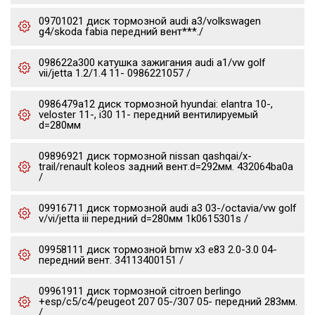
09701021 диск тормозной audi a3/volkswagen
g4/skoda fabia передний вент***./
098622a300 катушка зажигания audi a1/vw golf
vii/jetta 1.2/1.4 11- 0986221057 /
0986479a12 диск тормозной hyundai: elantra 10-,
veloster 11-, i30 11- передний вентилируемый
d=280мм
09896921 диск тормозной nissan qashqai/x-
trail/renault koleos задний вент.d=292мм. 432064ba0a
/
09916711 диск тормозной audi a3 03-/octavia/vw golf
v/vi/jetta iii передний d=280мм 1k0615301s /
09958111 диск тормозной bmw x3 e83 2.0-3.0 04-
передний вент. 34113400151 /
09961911 диск тормозной citroen berlingo
+esp/c5/c4/peugeot 207 05-/307 05- передний 283мм.
/