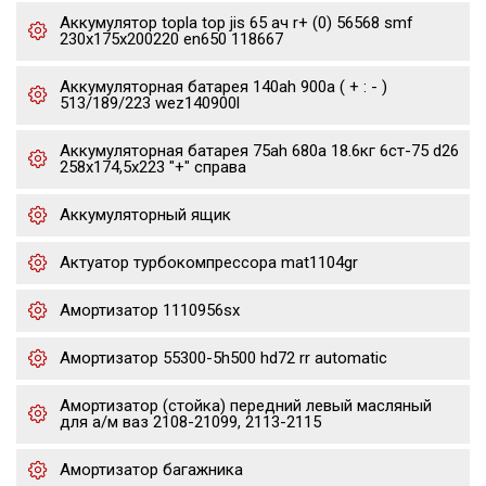
Аккумулятор topla top jis 65 ач r+ (0) 56568 smf
230x175x200220 en650 118667
Аккумуляторная батарея 140ah 900a ( + : - )
513/189/223 wez140900l
Аккумуляторная батарея 75ah 680a 18.6кг 6ст-75 d26
258x174,5x223 "+" справа
Аккумуляторный ящик
Актуатор турбокомпрессора mat1104gr
Амортизатор 1110956sx
Амортизатор 55300-5h500 hd72 rr automatic
Амортизатор (стойка) передний левый масляный
для а/м ваз 2108-21099, 2113-2115
Амортизатор багажника