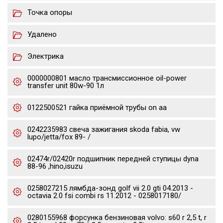
Точка опоры
Удалено
Электрика
0000000801 масло трансмиссионное oil-power
transfer unit 80w-90 1л
0122500521 гайка приёмной трубы on aa
0242235983 свеча зажигания skoda fabia, vw
lupo/jetta/fox 89- /
02474r/02420r подшипник передней ступицы dyna
88-96 ,hino,isuzu
0258027215 лямбда-зонд golf vii 2.0 gti 04.2013 -
octavia 2.0 fsi combi rs 11.2012 - 0258017180/
0280155968 форсунка бензиновая volvo: s60 r 2,5 t, r