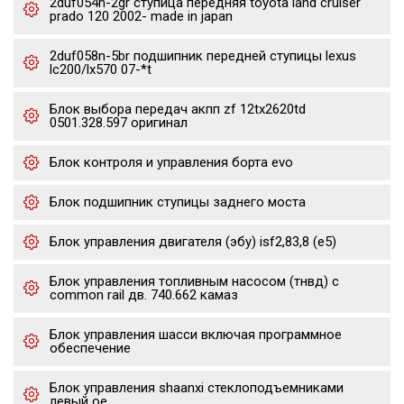
2duf054n-2gr ступица передняя toyota land cruiser
prado 120 2002- made in japan
2duf058n-5br подшипник передней ступицы lexus
lc200/lx570 07-*t
Блок выбора передач акпп zf 12tx2620td
0501.328.597 оригинал
Блок контроля и управления борта evo
Блок подшипник ступицы заднего моста
Блок управления двигателя (эбу) isf2,83,8 (е5)
Блок управления топливным насосом (тнвд) с
common rail дв. 740.662 камаз
Блок управления шасси включая программное
обеспечение
Блок управления shaanxi стеклоподъемниками
левый oe