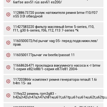
6arfse asv51 rus asv61 es200/
11288673720 ролик натяжителя ремня bmw f10/f07
n55 3.0l обводной
11427583220 фильтр масляный bmw 5-series, f10,
f11, g30 6-series, f06, f12, f13 7-series *k
1160500072/hd рычаг vag 05- перед.подв.нижн.лев/
прав.
1160500177рычаг vw beetle/passat 11
11668626471 прокладка вакуумного насоса к-т bmw
1-серия e82/e88/1-серия e87/e81 2004-
117203866r комплект ремня генератора renault 1.6i
h4m 15- aa
119xy22 ремень грm3g83 -
h42a,h42v,h47a,h47v,h81w,u61t,u61tp,u61v,u61w,u62t,u62tp,