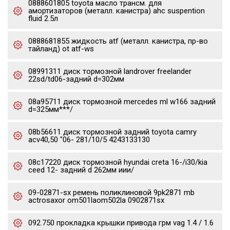
0888601805 toyota масло трансм. для
амортизаторов (металл. канистра) ahc suspention
fluid 2.5л
0888681855 жидкость atf (металл. канистра, пр-во
тайланд) ot atf-ws
08991311 диск тормозной landrover freelander
22sd/td06-задний d=302мм
08a95711 диск тормозной mercedes ml w166 задний
d=325мм***/
08b56611 диск тормозной задний toyota camry
acv40,50 "06- 281/10/5 4243133130
08c17220 диск тормозной hyundai creta 16-/i30/kia
ceed 12- задний d 262мм иии/
09-02871-sx ремень поликлиновой 9pk2871 mb
actrosaxor om501laom502la 0902871sx
092.750 прокладка крышки привода грм vag 1.4 / 1.6