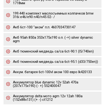
1718мм
199.440 комплект маслосъемных колпачков bmw
316i e46/e90 n40/n45 02- /
Акб 6ст-100 "аком" п.п. 4607034730147
Акб 95ah 850a 353x175x190 о.п. (-+) silver dynamic
agm
Акб тюменский медведь ca/ca 6ct-90.1 (l5/740en)
Акб тюменский медведь ca/ca 6ct-95.1 (d33/750en))
Аккум. батарея 6ct-100vl аком 100 евро lk420133
Аккумулятор blue dynamic 12v 52ah 470a
(207x175x190) (- +) 552400047
Аккумулятор delta мото agm 12v 12ah 180a
(152x88x131) (+ -) ct1212