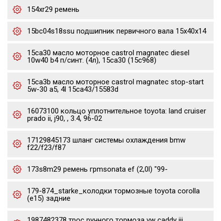
154xr29 ремень
15bc04s18ssu подшипник первичного вала 15x40x14
15ca30 масло моторное castrol magnatec diesel
10w40 b4 п/синт. (4л), 15ca30 (15c968)
15ca3b масло моторное castrol magnatec stop-start
5w-30 a5, 4l 15ca43/15583d
16073100 кольцо уплотнительное toyota: land cruiser
prado ii, j90, , 3.4, 96-02
17129845173 шланг системы охлаждения bmw
f22/f23/f87
173s8m29 ремень грmsonata ef (2,0l) "99-
179-874_starke_колодки тормозные toyota corolla
(e15) задние
1987482378 трос ручного тормоза vw caddy iii