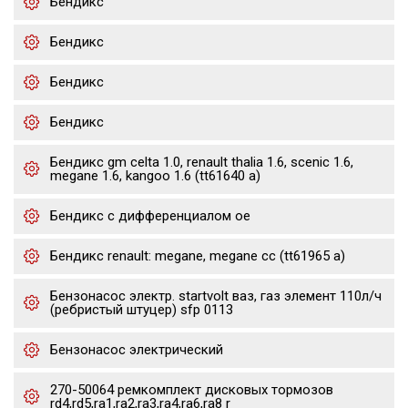
Бендикс
Бендикс
Бендикс
Бендикс
Бендикс gm celta 1.0, renault thalia 1.6, scenic 1.6,
megane 1.6, kangoo 1.6 (tt61640 a)
Бендикс с дифференциалом oe
Бендикс renault: megane, megane cc (tt61965 a)
Бензонасос электр. startvolt ваз, газ элемент 110л/ч
(ребристый штуцер) sfp 0113
Бензонасос электрический
270-50064 ремкомплект дисковых тормозов
rd4,rd5,ra1,ra2,ra3,ra4,ra6,ra8 r