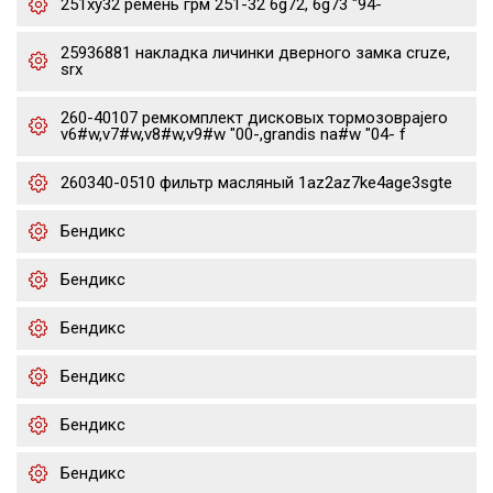
251xy32 ремень грм 251-32 6g72, 6g73 "94-
25936881 накладка личинки дверного замка cruze,
srx
260-40107 ремкомплект дисковых тормозовpajero
v6#w,v7#w,v8#w,v9#w "00-,grandis na#w "04- f
260340-0510 фильтр масляный 1az2az7ke4age3sgte
Бендикс
Бендикс
Бендикс
Бендикс
Бендикс
Бендикс