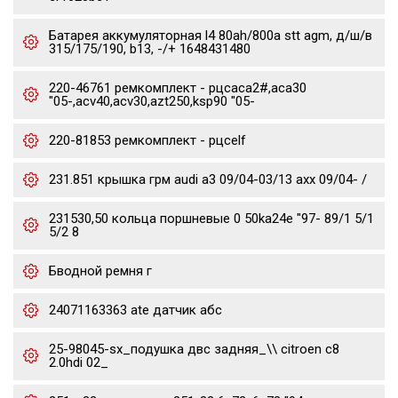
Батарея аккумуляторная l4 80ah/800a stt agm, д/ш/в
315/175/190, b13, -/+ 1648431480
220-46761 ремкомплект - рцсaca2#,aca30
"05-,acv40,acv30,azt250,ksp90 "05-
220-81853 ремкомплект - рцсelf
231.851 крышка грм audi a3 09/04-03/13 axx 09/04- /
231530,50 кольца поршневые 0 50ka24e "97- 89/1 5/1
5/2 8
Бводной ремня г
24071163363 ate датчик абс
25-98045-sx_подушка двс задняя_\\ citroen c8
2.0hdi 02_