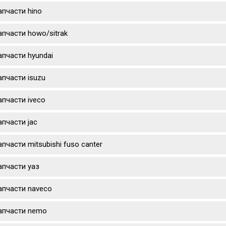
апчасти hino
апчасти howo/sitrak
апчасти hyundai
апчасти isuzu
апчасти iveco
апчасти jac
апчасти mitsubishi fuso canter
апчасти уаз
апчасти naveco
апчасти nemo