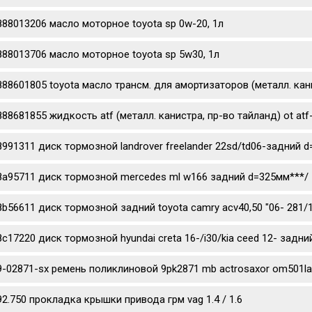
888013206 масло моторное toyota sp 0w-20, 1л
888013706 масло моторное toyota sp 5w30, 1л
888601805 toyota масло трансм. для амортизаторов (металл. канис
888681855 жидкость atf (металл. канистра, пр-во тайланд) ot atf
8991311 диск тормозной landrover freelander 22sd/td06-задний 
8a95711 диск тормозной mercedes ml w166 задний d=325мм***/
8b56611 диск тормозной задний toyota camry acv40,50 "06- 281/
8c17220 диск тормозной hyundai creta 16-/i30/kia ceed 12- задни
9-02871-sx ремень поликлиновой 9pk2871 mb actrosaxor om501l
92.750 прокладка крышки привода грм vag 1.4 / 1.6