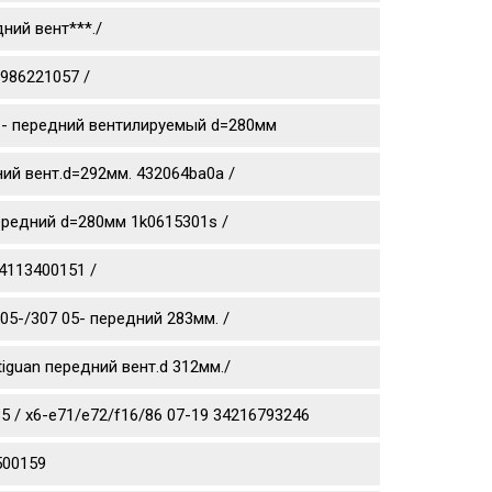
ний вент***./
0986221057 /
0 11- передний вентилируемый d=280мм
дний вент.d=292мм. 432064ba0a /
 передний d=280мм 1k0615301s /
4113400151 /
05-/307 05- передний 283мм. /
tiguan передний вент.d 312мм./
 / x6-e71/e72/f16/86 07-19 34216793246
500159