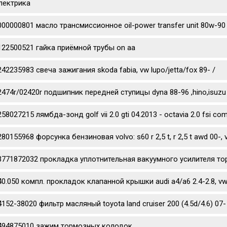
лектрика
000000801 масло трансмиссионное oil-power transfer unit 80w-90
122500521 гайка приёмной трубы on aa
242235983 свеча зажигания skoda fabia, vw lupo/jetta/fox 89- /
2474r/02420r подшипник передней ступицы dyna 88-96 ,hino,isuzu
58027215 лямбда-зонд golf vii 2.0 gti 04.2013 - octavia 2.0 fsi co
80155968 форсунка бензиновая volvo: s60 r 2,5 t, r 2,5 t awd 00-, v70 
3771872032 прокладка уплотнительная вакуумного усилителя то
40.050 компл. прокладок клапанной крышки audi a4/a6 2.4-2.8, vw 
4152-38020 фильтр масляный toyota land cruiser 200 (4.5d/4.6) 07- 
494875010 зажим тормозных колодок