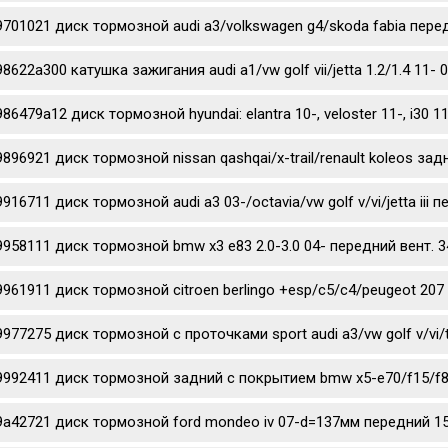
9701021 диск тормозной audi a3/volkswagen g4/skoda fabia перед
98622a300 катушка зажигания audi a1/vw golf vii/jetta 1.2/1.4 11- 
986479a12 диск тормозной hyundai: elantra 10-, veloster 11-, i3
9896921 диск тормозной nissan qashqai/x-trail/renault koleos за
9916711 диск тормозной audi a3 03-/octavia/vw golf v/vi/jetta iii
9958111 диск тормозной bmw x3 e83 2.0-3.0 04- передний вент. 3
9961911 диск тормозной citroen berlingo +esp/c5/c4/peugeot 207 
9977275 диск тормозной c проточками sport audi a3/vw golf v/vi/
9992411 диск тормозной задний с покрытием bmw x5-e70/f15/f85
9a42721 диск тормозной ford mondeo iv 07-d=137мм передний 1