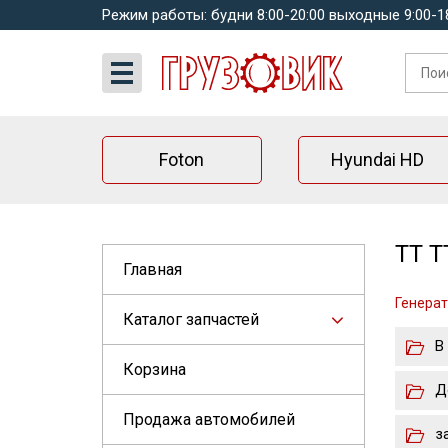
Режим работы: будни 8:00-20:00 выходные 9:00-1
Foton
Hyundai HD
TT T
Главная
Генера
Каталог запчастей
В
Корзина
Д
Продажа автомобилей
з