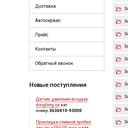
Доставка
З
Автосервис
З
З
Прайс
З
Контакты
З
Обратный звонок
З
Новые поступления
З
З
Датчик давления воздуха
dongfeng oe
кат.
З
номер
3636410-93000
З
Прокладка сливной пробки
двс jac n35(n25) euro-v
кат.