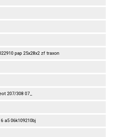
2910 pap 25x28x2 zf traxon
eot 207/308 07_
6 a5 06k109210bj