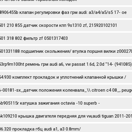
4l906455b клапан регулировки фаз грм audi: a3/a4/a5/s5 17- oe
501 210 855 датчик скорости кпп 9s1310 zf, 215920102101
501 318 802 фильтр zf 0501317403
501331188 подшипник скольжения/ втулка поршня вилки z0002702
53rp9m100ht ремень грм audi a6, vw passat 1.6d, 2.0d "14- (941085)
54.930 комплект прокладок и уплотнений клапанной крышки /
6-00181-sx_датчик положения коленвала_\\ citroen c4 08_, peug
6b905115r катушка зажигания octavia -10 superb -
6k109210 крышка двигателя передняя для vw,audi tiguan 2011-201
86.320 прокладка гбц audi a1, a3 0.8mm/