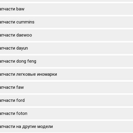
апчасти baw
апчасти cummins
апчасти daewoo
апчасти dayun
апчасти dong feng
апчасти легковые иномарки
апчасти faw
апчасти ford
апчасти foton
апчасти на другие модели