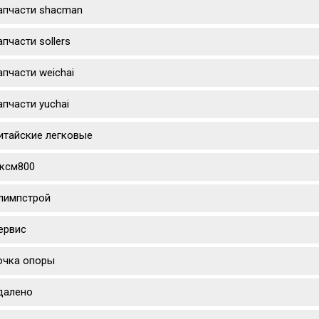
апчасти shacman
апчасти sollers
апчасти weichai
апчасти yuchai
итайские легковые
ксм800
лимпстрой
ервис
очка опоры
далено