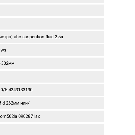
тра) ahc suspention fluid 2.5л
-ws
d=302мм
10/5 4243133130
й d 262мм иии/
aom502la 0902871sx