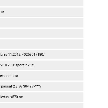
 1л
mbi rs 11.2012 - 0258017180/
ii 2.5 r sport, r 2.5t
рмозов ате
passat 2.8 v6 30v 97-***/
lexus lx570 oe