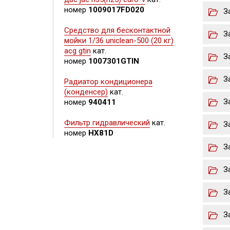
номер
1009017FD020
З
Средство для бесконтактной
З
мойки 1/36 uniclean-500 (20 кг)
acg gtin
кат.
З
номер
1007301GTIN
З
Радиатор кондиционера
(конденсер)
кат.
З
номер
940411
Фильтр гидравлический
кат.
З
номер
HX81D
З
З
З
З