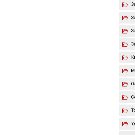
З
З
З
З
К
М
О
С
Т
У