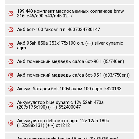
199.440 комплект маслосъемных колпачков bmw
316i e46/e90 n40/n45 02- /
Акб 6ст-100 "аком" п.п. 4607034730147
Акб 95ah 850a 353x175x190 о.п. (-+) silver dynamic
agm
Акб тюменский медведь ca/ca 6ct-90.1 (l5/740en)
Акб тюменский медведь ca/ca 6ct-95.1 (d33/750en))
Аккум. батарея 6ct-100vl аком 100 евро lk420133
Аккумулятор blue dynamic 12v 52ah 470a
(207x175x190) (- +) 552400047
Аккумулятор delta мото agm 12v 12ah 180a
(152x88x131) (+ -) ct1212