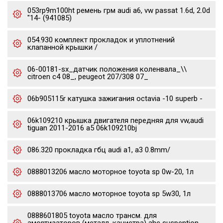
053rp9m100ht ремень грм audi a6, vw passat 1.6d, 2.0d
"14- (941085)
054.930 комплект прокладок и уплотнений
клапанной крышки /
06-00181-sx_датчик положения коленвала_\\
citroen c4 08_, peugeot 207/308 07_
06b905115r катушка зажигания octavia -10 superb -
06k109210 крышка двигателя передняя для vw,audi
tiguan 2011-2016 a5 06k109210bj
086.320 прокладка гбц audi a1, a3 0.8mm/
0888013206 масло моторное toyota sp 0w-20, 1л
0888013706 масло моторное toyota sp 5w30, 1л
0888601805 toyota масло трансм. для