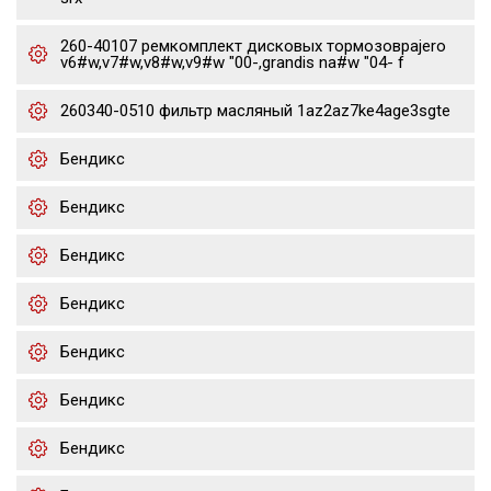
260-40107 ремкомплект дисковых тормозовpajero
v6#w,v7#w,v8#w,v9#w "00-,grandis na#w "04- f
260340-0510 фильтр масляный 1az2az7ke4age3sgte
Бендикс
Бендикс
Бендикс
Бендикс
Бендикс
Бендикс
Бендикс