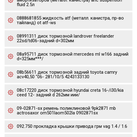
амортизаторов (металл. канистра) ahc suspention
fluid 2.5л
0888681855 жидкость atf (металл. канистра, пр-во
тайланд) ot atf-ws
08991311 диск тормозной landrover freelander
22sd/td06-задний d=302мм
08a95711 диск тормозной mercedes ml w166 задний
d=325мм***/
08b56611 диск тормозной задний toyota camry
acv40,50 "06- 281/10/5 4243133130
08c17220 диск тормозной hyundai creta 16-/i30/kia
ceed 12- задний d 262мм иии/
09-02871-sx ремень поликлиновой 9pk2871 mb
actrosaxor om501laom502la 0902871sx
092.750 прокладка крышки привода грм vag 1.4 / 1.6