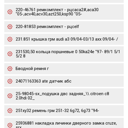
220-46761 ремкомплект - рцсaca2#,aca30
"05-,acv40,acv30,azt250,ksp90 "05-
220-81853 ремкомплект - рцсelf
231.851 крышка грм audi a3 09/04-03/13 axx 09/04- /
231530,50 кольца поршневые 0 50ka24e "97- 89/1 5/1
5/2 8
Бводной ремня г
24071163363 ate датчик абс
25-98045-sx_подушка двс задняя_\\ citroen c8
2.0hdi 02_
251xy32 ремень грм 251-32 6g72, 6g73 "94-
25936881 накладка личинки дверного замка cruze,
srx