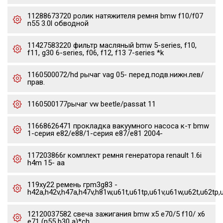
11288673720 ролик натяжителя ремня bmw f10/f07
n55 3.0l обводной
11427583220 фильтр масляный bmw 5-series, f10,
f11, g30 6-series, f06, f12, f13 7-series *k
1160500072/hd рычаг vag 05- перед.подв.нижн.лев/
прав.
1160500177рычаг vw beetle/passat 11
11668626471 прокладка вакуумного насоса к-т bmw
1-серия e82/e88/1-серия e87/e81 2004-
117203866r комплект ремня генератора renault 1.6i
h4m 15- aa
119xy22 ремень грm3g83 -
h42a,h42v,h47a,h47v,h81w,u61t,u61tp,u61v,u61w,u62t,u62tp,
12120037582 свеча зажигания bmw x5 e70/5 f10/ x6
e71 (n55 b30 a)*ch