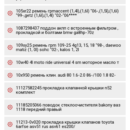
105xr22 ремень грmaccent (1,4l),(1,6l) "06-,(1,5l),(1,6l)
"99-,getz (1,6l),(1,4l) "02-"06****
1087298437 поддон акпп с встроенным фильтром ,
прокладкой и болтами bmw ga8hp-70z
109xy25 ремень грm 109-25 4g13, 15, 18 "98-, daewoo
matiz (1, 0l) sohc "02-, kalos 1, 2l
10w40 4l moto ride universal 4 sm моторное масло т
10x950 ремень клин. audi 80 1.6-2.0 86-/100 1.8 82-
11127582245 прокладка клапанной крышки n52
комплект
11185205066 поводок стеклоочистителя bakony ваз
1118 передний правый
11213-0v020 прокладка крышки клапанов toyota
6arfse asv51 rus asv61 es200/