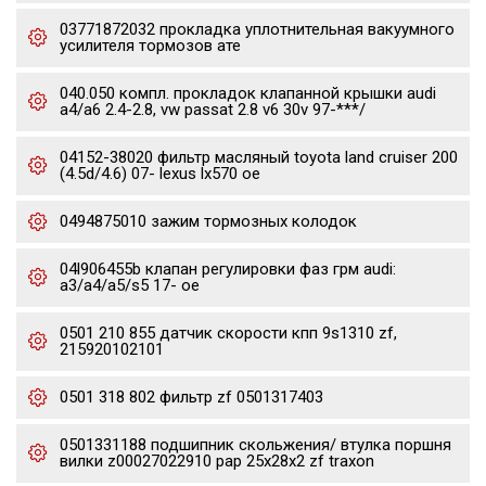
03771872032 прокладка уплотнительная вакуумного
усилителя тормозов ате
040.050 компл. прокладок клапанной крышки audi
a4/a6 2.4-2.8, vw passat 2.8 v6 30v 97-***/
04152-38020 фильтр масляный toyota land cruiser 200
(4.5d/4.6) 07- lexus lx570 oe
0494875010 зажим тормозных колодок
04l906455b клапан регулировки фаз грм audi:
a3/a4/a5/s5 17- oe
0501 210 855 датчик скорости кпп 9s1310 zf,
215920102101
0501 318 802 фильтр zf 0501317403
0501331188 подшипник скольжения/ втулка поршня
вилки z00027022910 pap 25x28x2 zf traxon