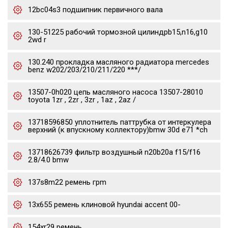
12bc04s3 подшипник первичного вала
130-51225 рабочий тормозной цилиндрb15,n16,g10
2wd r
130.240 прокладка масляного радиатора mercedes
benz w202/203/210/211/220 ***/
13507-0h020 цепь масляного насоса 13507-28010
toyota 1zr , 2zr , 3zr , 1az , 2az /
13718596850 уплотнитель паттрубка от интеркулера
верхний (к впускному коллектору)bmw 30d e71 *ch
13718626739 фильтр воздушный n20b20a f15/f16
2.8/4.0 bmw
137s8m22 ремень грm
13x655 ремень клиновой hyundai accent 00-
154xr29 ремень