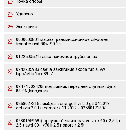
Точка опоры
Удалено
Электрика
0000000801 масло трансмиссионное oil-power
transfer unit 80w-90 1л
0122500521 гайка приёмной трубы on aa
0242235983 свеча зажигания skoda fabia, vw
lupo/jetta/fox 89- /
02474r/02420r подшипник передней ступицы dyna
88-96 ,hino,isuzu
0258027215 лямбда-зонд golf vii 2.0 gti 04.2013 -
octavia 2.0 fsi combi rs 11.2012 - 0258017180/
0280155968 форсунка бензиновая volvo: s60 r 2,5 t, r
2,5 t awd 00-, v70 ii 2.5 r sport, r 2.5t