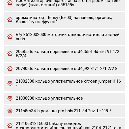
Ароматизатор avs aqa-02 aqua aroma (аром. coffee/
кофе) (жидкостный) a85188s
ароматизатор_ tensy (to-03) на панель, органик,
банка "тутти фрутти"
Б/у 8513002030 моторчик стеклоочистителя задний
auris
20685std кольца поршневые std4d55-t 4d56-t 91 1/2
5/2/4
20740std кольца поршневые std4g92 81/1 2/1 2/2 8
21002300 кольцо уплотнительное citroen jumper iii 16
-
21030800 кольцо уплотнительное
211s8m34-h ремень грm hnbr211-34 2uz-fe "98-*
21210631315000 bakony поводок
стеклоочистителя(дверь задняя) ваз 2104, 2121, ока