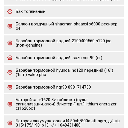
Бак топливный
Баллон воздушный shacman shaanxi x6000 ресивер
oe
Барабан тормозной задний 2100400560 n120 jac
(non-genuine)
Барабан тормозной задний isuzu nqr 90 (cr)
Барабан тормозной hyundai hd120 передний (16")
(1шт.) valeo phc
Барабан тормозной nqr90 8981714730
Батарейка cr1620 3v таблетка (пульт
сигнализации,ключ) блистер (1шт.) lithium energizer
cr1620bc1
Батарея аккумуляторная l4 80ah/800a stt agm, д/ш/в
315/175/190, b13, -/+ 1648431480