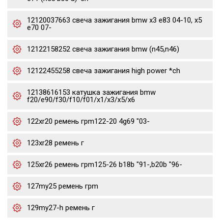
12120037663 свеча зажигания bmw x3 e83 04-10, x5
e70 07-
12122158252 свеча зажигания bmw (n45,n46)
12122455258 свеча зажигания high power *ch
12138616153 катушка зажигания bmw
f20/e90/f30/f10/f01/x1/x3/x5/x6
122xr20 ремень грm122-20 4g69 "03-
123xr28 ремень г
125xr26 ремень грm125-26 b18b "91-,b20b "96-
127my25 ремень грm
129my27-h ремень г