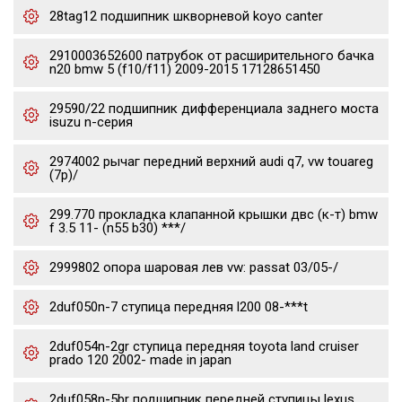
28tag12 подшипник шкворневой koyo canter
2910003652600 патрубок от расширительного бачка
n20 bmw 5 (f10/f11) 2009-2015 17128651450
29590/22 подшипник дифференциала заднего моста
isuzu n-серия
2974002 рычаг передний верхний audi q7, vw touareg
(7p)/
299.770 прокладка клапанной крышки двс (к-т) bmw
f 3.5 11- (n55 b30) ***/
2999802 опора шаровая лев vw: passat 03/05-/
2duf050n-7 ступица передняя l200 08-***t
2duf054n-2gr ступица передняя toyota land cruiser
prado 120 2002- made in japan
2duf058n-5br подшипник передней ступицы lexus