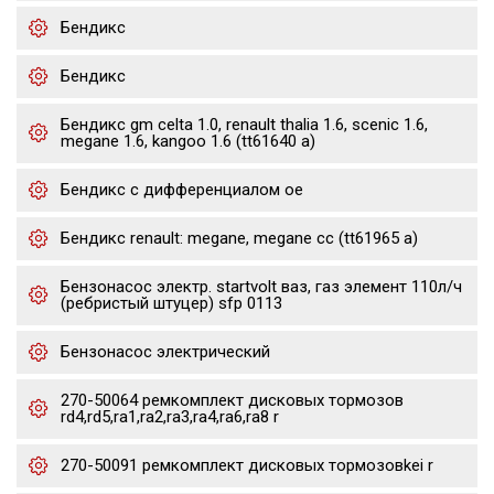
Бендикс
Бендикс
Бендикс gm celta 1.0, renault thalia 1.6, scenic 1.6,
megane 1.6, kangoo 1.6 (tt61640 a)
Бендикс с дифференциалом oe
Бендикс renault: megane, megane cc (tt61965 a)
Бензонасос электр. startvolt ваз, газ элемент 110л/ч
(ребристый штуцер) sfp 0113
Бензонасос электрический
270-50064 ремкомплект дисковых тормозов
rd4,rd5,ra1,ra2,ra3,ra4,ra6,ra8 r
270-50091 ремкомплект дисковых тормозовkei r