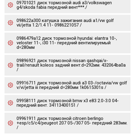
09701021 диск тормозной audi a3/volkswagen
g4/skoda fabia передний вент***./
098622a300 катушка зажигания audi a1/vw golf
vii/jetta 1.2/1.4 11- 0986221057 /
0986479a12 диск тормозной hyundai: elantra 10-,
veloster 11-, i30 11- передний вентилируемый
d=280мм
09896921 диск тормозной nissan qashqai/x-
trail/renault koleos задний вент.d=292мм. 432064ba0a
/
09916711 диск тормозной audi a3 03-/octavia/vw golf
v/vi/jetta iii передний d=280мм 1k0615301s /
09958111 диск тормозной bmw x3 e83 2.0-3.0 04-
передний вент. 34113400151 /
09961911 диск тормозной citroen berlingo
+esp/c5/c4/peugeot 207 05-/307 05- передний 283мм.
/