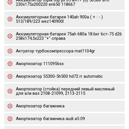
Аккумулятор topla top jis 65 ач r+ (0) 56568 smf
230x175x200220 en650 118667
Аккумуляторная батарея 140ah 900a ( + : - )
513/189/223 wez140900l
Аккумуляторная батарея 75ah 680a 18.6кг 6ст-75 d26
258x174,5x223 "+" справа
Актуатор турбокомпрессора mat1104gr
Амортизатор 1110956sx
Амортизатор 55300-5h500 hd72 rr automatic
Амортизатор (стойка) передний левый масляный
для а/м ваз 2108-21099, 2113-2115
Амортизатор багажника
Амортизатор багажника audi a5 09