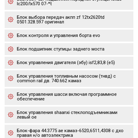
lc200/lx570 07-*t
Блок выбора передач акпп zf 12tx2620td
0501.328.597 оригинал
Блок контроля и управления борта evo
Блок подшипник ступицы заднего моста
Блок управления двигателя (эбу) isf2,83,8 (е5)
Блок управления топливным насосом (тнвд) с
common rail дв. 740.662 камаз
Блок управления шасси включая программное
обеспечение
Блок управления shaanxi стеклоподъемниками
левый oe
Блок-фара 44.3775 ae камаз-6520,6511,4308 с дхо
правая н/о автоэлектрика