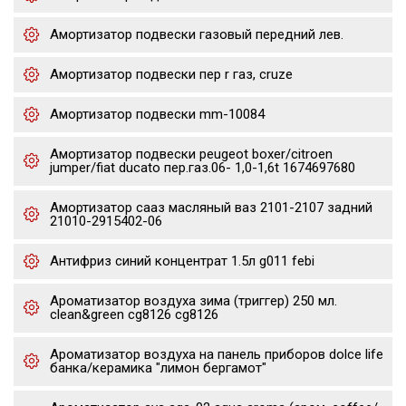
Амортизатор подвески газовый передний лев.
Амортизатор подвески пер r газ, cruze
Амортизатор подвески mm-10084
Амортизатор подвески peugeot boxer/citroen
jumper/fiat ducato пер.газ.06- 1,0-1,6t 1674697680
Амортизатор сааз масляный ваз 2101-2107 задний
21010-2915402-06
Антифриз синий концентрат 1.5л g011 febi
Ароматизатор воздуха зима (триггер) 250 мл.
clean&green cg8126 cg8126
Ароматизатор воздуха на панель приборов dolce life
банка/керамика "лимон бергамот"