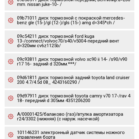
mm. nissan juke-10- /
09b71011 диск тормозной с покраской mercedes-
benz gle (15-)/gl (12-)/gls (15-) amg d=345*ch /
09c54211 диск тормозной ford kuga
13-/connect/volvoc70/s40/v5004-передний вент
d=320мм cv6z1125b/
09c93811 диск тормозной volvo xc90 ii 14- /s90/v90
r17 16- задний d 320мм.***/
09d61811 диск тормозной задний toyota land cruiser
200 4.7/4.5d 08_ 4243160290 /
09d97911 диск тормозной toyota camry v70 17-/rav 4
18- передний d 305мм 4351206200
А/00001425/балаково (газ)/втулка амортизатора
г24/3302 (нижняя) (с наруж. насечкой)
101146231 электронный датчик системы ножного
управления борта