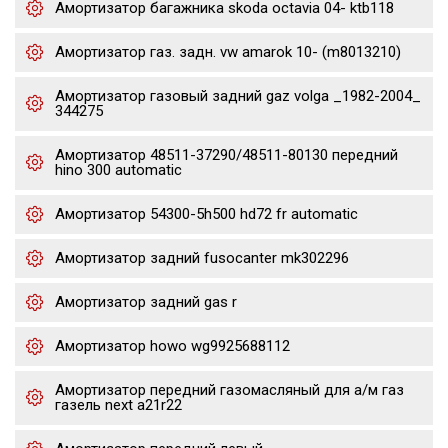
Амортизатор багажника skoda octavia 04- ktb118
Амортизатор газ. задн. vw amarok 10- (m8013210)
Амортизатор газовый задний gaz volga _1982-2004_
344275
Амортизатор 48511-37290/48511-80130 передний
hino 300 automatic
Амортизатор 54300-5h500 hd72 fr automatic
Амортизатор задний fusocanter mk302296
Амортизатор задний gas r
Амортизатор howo wg9925688112
Амортизатор передний газомасляный для а/м газ
газель next a21r22