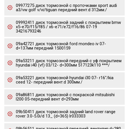
09977275 диск тормозной c проточками sport audi
a3/vw golf v/vi/tiguan передний вент.d 312мм./
09992411 диск тормозной задний с покрытием bmw
x5-e70/f15/f85 / x6-e71/e72/f16/86 07-19
34216793246
09a42721 диск тормозной ford mondeo iv 07-
d=137мм передний 1500159
09a53211 диск тормозной передний с уф покрытием
hyundai i40 (vf) 03/12- d=300мм 517123k110 ***/
09a53221 диск тормозной hyundai i30 07- r16"/kia
ceed 12- передний вент.d 300мм./
09a86811 диск тормозной с покраской mitsubishi
l200 05-передний вент d=293мм
09b50411 диск тормозной задний land rover range
rover 3.0-5.0i/d 13_ (d=365) lr033303
09b56511 диск тормозной передний, вентилир.d=280