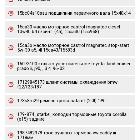
15bc04s18ssu подшипник первичного вала 15x40x14
15ca30 масло моторное castrol magnatec diesel
10w40 b4 п/синт. (4л), 15ca30 (15c968)
15ca3b масло моторное castrol magnatec stop-start
5w-30 a5, 4l 15ca43/15583d
16073100 кольцо уплотнительное toyota: land cruiser
prado ii, j90, , 3.4, 96-02
17129845173 шланг системы охлаждения bmw
f22/f23/f87
173s8m29 ремень грmsonata ef (2,0l) "99-
179-874_starke_колодки тормозные toyota corolla
(e15) задние
1987482378 трос ручного тормоза vw caddy iii
1718мм