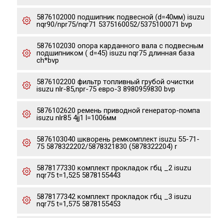
5876102000 подшипник подвесной (d=40мм) isuzu
nqr90/npr75/nqr71 5375160052/5375100071 bvp
5876102030 опора карданного вала с подвесным
подшипником ( d=45) isuzu nqr75 длинная база
ch*bvp
5876102200 фильтр топливный грубой очистки
isuzu nlr-85,npr-75 евро-3 8980959830 bvp
5876102620 ремень приводной генератор-помпа
isuzu nlr85 4jj1 l=1006мм
5876103040 шкворень ремкомплект isuzu 55-71-
75 5878322202/5878321830 (5878322204) r
5878177330 комплект прокладок гбц _2 isuzu
nqr75 t=1,525 5878155443
5878177342 комплект прокладок гбц _3 isuzu
nqr75 t=1,575 5878155453