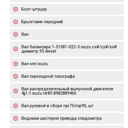
Болт-штуцер
Брызговик передний
Вал
Вал балансира 1-51381-022-3 isuzu cx#/cy#/ex#
диаметр 95 diesel
Вал кпп isuzu
Вал переходной тахографа
Вал распределительный выпускной двигателя
4jj1-t isuzu nlr85 8982889460
Вал рулевой в сборе npr75/nqr90, шт
Ведомая шестерня привода спидометра