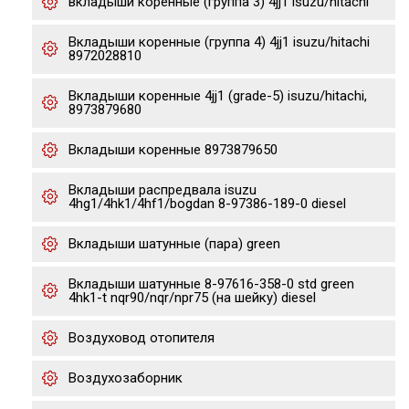
вкладыши коренные (группа 3) 4jj1 isuzu/hitachi
Вкладыши коренные (группа 4) 4jj1 isuzu/hitachi
8972028810
Вкладыши коренные 4jj1 (grade-5) isuzu/hitachi,
8973879680
Вкладыши коренные 8973879650
Вкладыши распредвала isuzu
4hg1/4hk1/4hf1/bogdan 8-97386-189-0 diesel
Вкладыши шатунные (пара) green
Вкладыши шатунные 8-97616-358-0 std green
4hk1-t nqr90/nqr/npr75 (на шейку) diesel
Воздуховод отопителя
Воздухозаборник