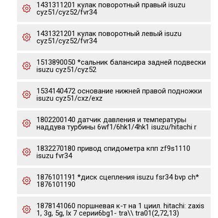
1431311201 кулак поворотный правый isuzu
cyz51/cyz52/fvr34
1431321201 кулак поворотный левый isuzu
cyz51/cyz52/fvr34
1513890050 *сальник балансира задней подвески
isuzu cyz51/cyz52
1534140472 основание нижней правой подножки
isuzu cyz51/cxz/exz
1802200140 датчик давления и температуры
наддува турбины 6wf1/6hk1/4hk1 isuzu/hitachi r
1832270180 привод спидометра кпп zf9s1110
isuzu fvr34
1876101191 *диск сцепления isuzu fsr34 bvp ch*
1876101190
1878141060 поршневая к-т на 1 циил. hitachi: zaxis
1, 3g, 5g, lx 7 серии6bg1- tra\\ tra01(2,72,13)