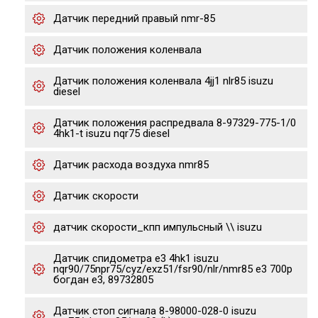
Датчик передний правый nmr-85
Датчик положения коленвала
Датчик положения коленвала 4jj1 nlr85 isuzu
diesel
Датчик положения распредвала 8-97329-775-1/0
4hk1-t isuzu nqr75 diesel
Датчик расхода воздуха nmr85
Датчик скорости
датчик скорости_кпп импульсный \\ isuzu
Датчик спидометра е3 4hk1 isuzu
nqr90/75npr75/cyz/exz51/fsr90/nlr/nmr85 e3 700p
богдан е3, 89732805
Датчик стоп сигнала 8-98000-028-0 isuzu