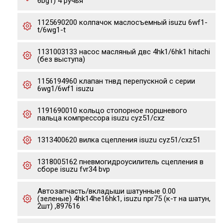
6bg1) 4 ручья
1125690200 колпачок маслосъемный isuzu 6wf1-
t/6wg1-t
1131003133 насос масляный двс 4hk1/6hk1 hitachi
(без выступа)
1156194960 клапан тнвд перепускной с серии
6wg1/6wf1 isuzu
1191690010 кольцо стопорное поршневого
пальца компрессора isuzu cyz51/cxz
1313400620 вилка сцепления isuzu cyz51/cxz51
1318005162 пневмогидроусилитель сцепления в
сборе isuzu fvr34 bvp
Автозапчасть/вкладыши шатунные 0.00
(зеленые) 4hk14he16hk1, isuzu npr75 (к-т на шатун,
2шт) ,897616