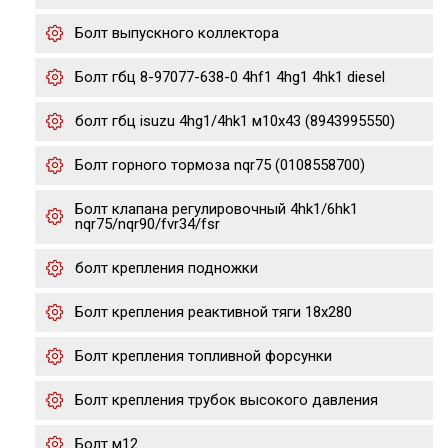
Болт выпускного коллектора
Болт гбц 8-97077-638-0 4hf1 4hg1 4hk1 diesel
болт гбц isuzu 4hg1/4hk1 м10х43 (8943995550)
Болт горного тормоза nqr75 (0108558700)
Болт клапана регулировочный 4hk1/6hk1
nqr75/nqr90/fvr34/fsr
болт крепления подножки
Болт крепления реактивной тяги 18x280
Болт крепления топливной форсунки
Болт крепления трубок высокого давления
Болт м12