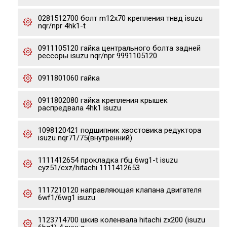
0281512700 болт m12x70 крепления тнвд isuzu
nqr/npr 4hk1-t
0911105120 гайка центрального болта задней
рессоры isuzu nqr/npr 9991105120
0911801060 гайка
0911802080 гайка крепления крышек
распредвала 4hk1 isuzu
1098120421 подшипник хвостовика редуктора
isuzu nqr71/75(внутренний)
1111412654 прокладка гбц 6wg1-t isuzu
cyz51/cxz/hitachi 1111412653
1117210120 направляющая клапана двигателя
6wf1/6wg1 isuzu
1123714700 шкив коленвала hitachi zx200 (isuzu