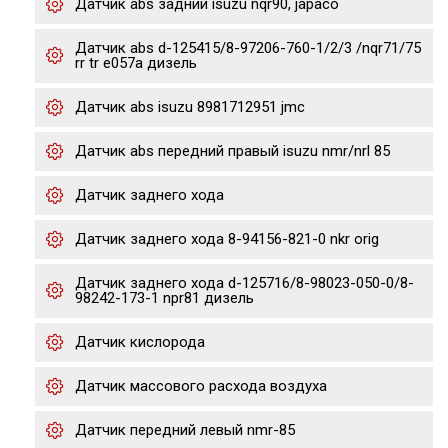
Датчик abs задний isuzu nqr90, japaco
Датчик abs d-125415/8-97206-760-1/2/3 /nqr71/75
rr tr e057a дизель
Датчик abs isuzu 8981712951 jmc
Датчик abs передний правый isuzu nmr/nrl 85
Датчик заднего хода
Датчик заднего хода 8-94156-821-0 nkr orig
Датчик заднего хода d-125716/8-98023-050-0/8-
98242-173-1 npr81 дизель
Датчик кислорода
Датчик массового расхода воздуха
Датчик передний левый nmr-85