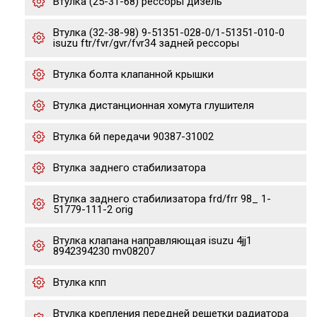
Втулка (25-31-68) рессоры дизель
Втулка (32-38-98) 9-51351-028-0/1-51351-010-0
isuzu ftr/fvr/gvr/fvr34 задней рессоры
Втулка болта клапанной крышки
Втулка дистанционная хомута глушителя
Втулка 6й передачи 90387-31002
Втулка заднего стабилизатора
Втулка заднего стабилизатора frd/frr 98_ 1-
51779-111-2 orig
Втулка клапана направляющая isuzu 4jj1
8942394230 mv08207
Втулка кпп
Втулка крепления передней решетки радиатора