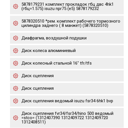
5878179231 комплект прокладок гбц двс 4hk1
(гбц=1.575) isuzu npr75 (e5) 5878179232
5878320510 *рем. комплект рабочего тормозного
цилиндра заднего ( 8 манжет) (5878320510)
Диафрагма, воздушной подушки
Диск колеса алюминиевый
Диск колесный стальной 16" tfr/tfs
Диск сцепления
Диск сцепления
Диск сцепления ведомый isuzu fsr34 6hk1 bvp
Диск сцепления fvr34/fsr34/hino 500 ведомый
=stco= (1312407390 1312409722 1312409720
1312408511)