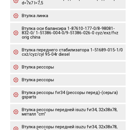
d=7x7 l=7,5
Втулка линка
Втулка оси балансира 1-87610-177-0/8-98081-
832-0/ 1-51386-004-0/9-51386-026-0 cyz/exz/fvz
orig china
Втулка переднего стабилизатора 1-51689-015-1/0
cxz/cyz/cyl 95-04r diesel
Втулка рессоры
Втулка рессоры
Втулка рессоры fvr34 (рессоры перед)-(серьга)
gsparts
Втулка рессоры передней isuzu fvr34, 32x38x78,
металл "cm"
Втулка рессоры передней isuzu fvr34, 32x38x78,