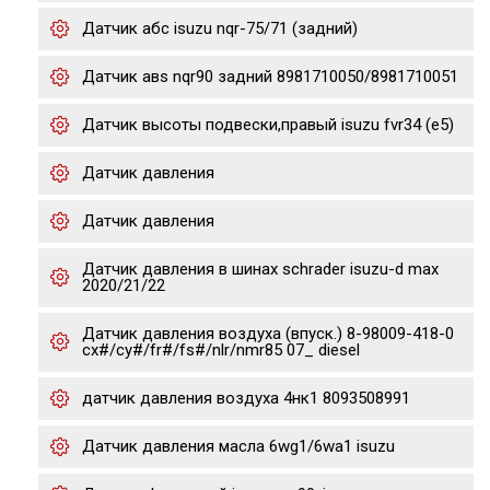
Датчик абс isuzu nqr-75/71 (задний)
Датчик авs nqr90 задний 8981710050/8981710051
Датчик высоты подвески,правый isuzu fvr34 (e5)
Датчик давления
Датчик давления
Датчик давления в шинах schrader isuzu-d max
2020/21/22
Датчик давления воздуха (впуск.) 8-98009-418-0
cx#/cy#/fr#/fs#/nlr/nmr85 07_ diesel
датчик давления воздуха 4нк1 8093508991
Датчик давления масла 6wg1/6wa1 isuzu