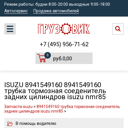
Режим работы: будни 8:00-20:00 выходные 9:00-18:00
Автосервис
Продажа автомобилей
+7 (495) 956-71-62
0
руб.0,00
ISUZU 8941549160 8941549160
трубка тормозная соеденитель
задних цилиндров isuzu nmr85
Запчасти isuzu
>
8941549160 трубка тормозная соеденитель
задних цилиндров isuzu nmr85
>
В помощь водителю