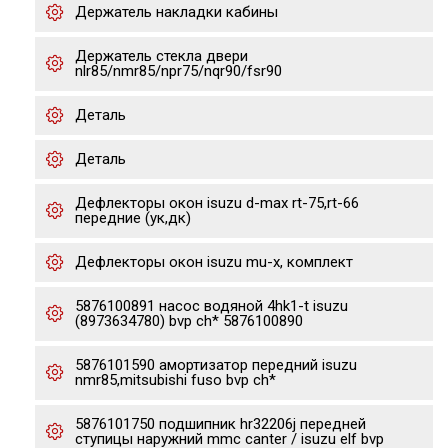
Держатель накладки кабины
Держатель стекла двери
nlr85/nmr85/npr75/nqr90/fsr90
Деталь
Деталь
Дефлекторы окон isuzu d-max rt-75,rt-66
передние (ук,дк)
Дефлекторы окон isuzu mu-x, комплект
5876100891 насос водяной 4hk1-t isuzu
(8973634780) bvp ch* 5876100890
5876101590 амортизатор передний isuzu
nmr85,mitsubishi fuso bvp ch*
5876101750 подшипник hr32206j передней
ступицы наружний mmc canter / isuzu elf bvp