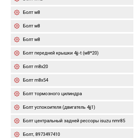
Болт м8
Болт м8
Болт м8
Болт передней крышки 4jj-t (м8*20)
Болт m8x20
Болт m8x54
Болт тормозного цилиндра
Болт успокоителя (двигатель 4jj1)
Болт центральный задней рессоры isuzu nmr85
Болт, 8973497410