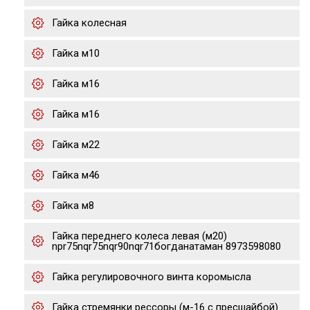
Гайка колесная
Гайка м10
Гайка м16
Гайка м16
Гайка м22
Гайка м46
Гайка м8
Гайка переднего колеса левая (м20)
npr75nqr75nqr90nqr71богданатаман 8973598080
Гайка регулировочного винта коромысла
Гайка стремянки рессоры (м-16 с пресшайбой)