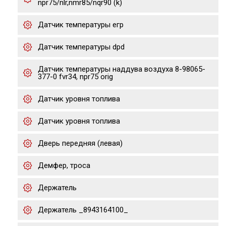
npr75/nlr,nmr85/nqr90 (k)
Датчик температуры егр
Датчик температуры dpd
Датчик температуры наддува воздуха 8-98065-
377-0 fvr34, npr75 orig
Датчик уровня топлива
Датчик уровня топлива
Дверь передняя (левая)
Демфер, троса
Держатель
Держатель _8943164100_