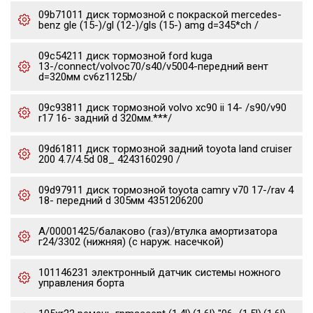
09b71011 диск тормозной с покраской mercedes-
benz gle (15-)/gl (12-)/gls (15-) amg d=345*ch /
09c54211 диск тормозной ford kuga
13-/connect/volvoc70/s40/v5004-передний вент
d=320мм cv6z1125b/
09c93811 диск тормозной volvo xc90 ii 14- /s90/v90
r17 16- задний d 320мм.***/
09d61811 диск тормозной задний toyota land cruiser
200 4.7/4.5d 08_ 4243160290 /
09d97911 диск тормозной toyota camry v70 17-/rav 4
18- передний d 305мм 4351206200
А/00001425/балаково (газ)/втулка амортизатора
г24/3302 (нижняя) (с наруж. насечкой)
101146231 электронный датчик системы ножного
управления борта