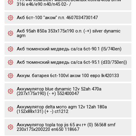
316i e46/e90 n40/n45 02- /
Акб 6ст-100 "аком" п.п. 4607034730147
Акб 95ah 850a 353x175x190 о.п. (-+) silver dynamic
agm
Акб тюменский медведь ca/ca 6ct-90.1 (l5/740en)
Акб тюменский медведь ca/ca 6ct-95.1 (d33/750en))
Аккум. батарея 6ct-100vl аком 100 евро lk420133
Аккумулятор blue dynamic 12v 52ah 470a
(207x175x190) (- +) 552400047
Аккумулятор delta мото agm 12v 12ah 180a
(152x88x131) (+ -) ct1212
Аккумулятор topla top jis 65 ач r+ (0) 56568 smf
230x175x200220 en650 118667