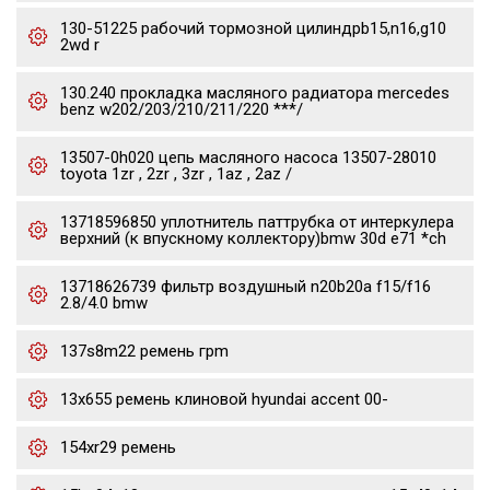
130-51225 рабочий тормозной цилиндрb15,n16,g10
2wd r
130.240 прокладка масляного радиатора mercedes
benz w202/203/210/211/220 ***/
13507-0h020 цепь масляного насоса 13507-28010
toyota 1zr , 2zr , 3zr , 1az , 2az /
13718596850 уплотнитель паттрубка от интеркулера
верхний (к впускному коллектору)bmw 30d e71 *ch
13718626739 фильтр воздушный n20b20a f15/f16
2.8/4.0 bmw
137s8m22 ремень грm
13x655 ремень клиновой hyundai accent 00-
154xr29 ремень