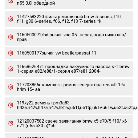
n55 3.0l обводной
11427583220 фильтр масляный bmw 5-series, f10,
f11, g30 6-series, f06, f12, f13 7-series *k
1160500072/hd рычаг vag 05- перед.подв.нижн.лев/
прав.
1160500177рычаг vw beetle/passat 11
11668626471 прокладка вакуумного насоса к-т bmw
1-серия e82/e88/1-серия e87/e81 2004-
117203866r комплект ремня генератора renault 1.6i
h4m 15- aa
119xy22 ремень грm3g83 -
h42a,h42v,h47a,h47v,h81w,u61t,u61tp,u61v,u61w,u62t,u62tp,
12120037582 свеча зажигания bmw x5 e70/5 f10/ x6
e71 (n55 b30 a)*ch