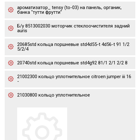
ароматизатор_ tensy (to-03) на панель, органик,
банка "тутти фрутти"
Б/у 8513002030 моторчик стеклоочистителя задний
auris
20685std кольца поршневые std4d55-t 4d56-t 91 1/2
5/2/4
20740std кольца поршневые std4g92 81/1 2/1 2/2 8
21002300 кольцо уплотнительное citroen jumper iii 16
-
21030800 кольцо уплотнительное