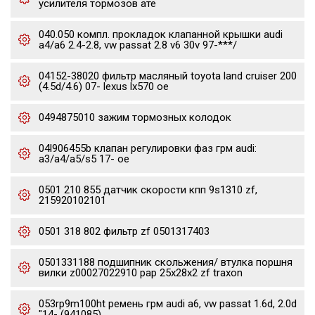
усилителя тормозов ате
040.050 компл. прокладок клапанной крышки audi
a4/a6 2.4-2.8, vw passat 2.8 v6 30v 97-***/
04152-38020 фильтр масляный toyota land cruiser 200
(4.5d/4.6) 07- lexus lx570 oe
0494875010 зажим тормозных колодок
04l906455b клапан регулировки фаз грм audi:
a3/a4/a5/s5 17- oe
0501 210 855 датчик скорости кпп 9s1310 zf,
215920102101
0501 318 802 фильтр zf 0501317403
0501331188 подшипник скольжения/ втулка поршня
вилки z00027022910 pap 25x28x2 zf traxon
053rp9m100ht ремень грм audi a6, vw passat 1.6d, 2.0d
"14- (941085)