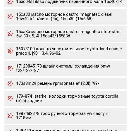
15bc04s18ssu подшипник первичного вала 15x40x14
15ca30 масло моторное castrol magnatec diesel
10w40 b4 п/синт. (4л), 15ca30 (15c968)
15ca3b масло моторное castrol magnatec stop-start
5w-30 a5, 4l 15ca43/15583d
16073100 кольцо уплотнительное toyota: land cruiser
prado ii, j90, , 3.4, 96-02
17129845173 шланг системы охлаждения bmw
f22/f23/f87
173s8m29 ремень грmsonata ef (2,0l) "99-
179-874_starke_колодки тормозные toyota corolla
(e15) задние
1987482378 трос ручного тормоза vw caddy iii
1718мм
199.440 комплект маслосъемных колпачков bmw