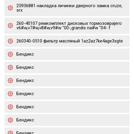
25936881 накладка личинки дверного замка cruze,
srx
260-40107 ремкомплект дисковых тормозовpajero
v6#w,v7#w,v8#w,v9#w "00-,grandis na#w "04- f
260340-0510 фильтр масляный 1az2az7ke4age3sgte
Бендикс
Бендикс
Бендикс
Бендикс
Бендикс
Бендикс
Бендикс