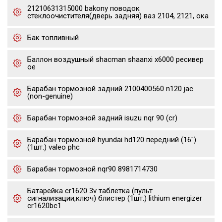
21210631315000 bakony поводок
стеклоочистителя(дверь задняя) ваз 2104, 2121, ока
Бак топливный
Баллон воздушный shacman shaanxi x6000 ресивер
oe
Барабан тормозной задний 2100400560 n120 jac
(non-genuine)
Барабан тормозной задний isuzu nqr 90 (cr)
Барабан тормозной hyundai hd120 передний (16")
(1шт.) valeo phc
Барабан тормозной nqr90 8981714730
Батарейка cr1620 3v таблетка (пульт
сигнализации,ключ) блистер (1шт.) lithium energizer
cr1620bc1