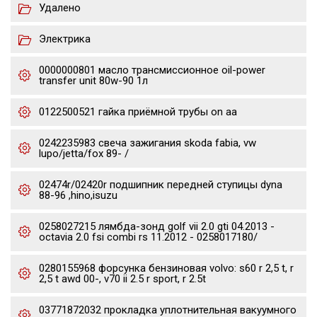
Удалено
Электрика
0000000801 масло трансмиссионное oil-power
transfer unit 80w-90 1л
0122500521 гайка приёмной трубы on aa
0242235983 свеча зажигания skoda fabia, vw
lupo/jetta/fox 89- /
02474r/02420r подшипник передней ступицы dyna
88-96 ,hino,isuzu
0258027215 лямбда-зонд golf vii 2.0 gti 04.2013 -
octavia 2.0 fsi combi rs 11.2012 - 0258017180/
0280155968 форсунка бензиновая volvo: s60 r 2,5 t, r
2,5 t awd 00-, v70 ii 2.5 r sport, r 2.5t
03771872032 прокладка уплотнительная вакуумного