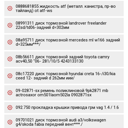
0888681855 жидкость atf (металл. канистра, пр-во
тайланд) ot atf-ws
08991311 диск тормозной landrover freelander
22sd/td06-задний d=302мм
08a95711 диск тормозной mercedes ml w166 задний
d=325мм***/
08b56611 диск тормозной задний toyota camry
acv40,50 "06- 281/10/5 4243133130
08c17220 диск тормозной hyundai creta 16-/i30/kia
ceed 12- задний d 262мм иии/
09-02871-sx ремень поликлиновой 9pk2871 mb
actrosaxor om501laom502la 0902871sx
092.750 прокладка крышки привода грм vag 1.4 / 1.6
09701021 диск тормозной audi a3/volkswagen
g4/skoda fabia передний вент***./