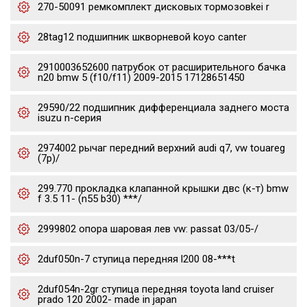
270-50091 ремкомплект дисковых тормозовkei r
28tag12 подшипник шкворневой koyo canter
2910003652600 патрубок от расширительного бачка
n20 bmw 5 (f10/f11) 2009-2015 17128651450
29590/22 подшипник дифференциала заднего моста
isuzu n-серия
2974002 рычаг передний верхний audi q7, vw touareg
(7p)/
299.770 прокладка клапанной крышки двс (к-т) bmw
f 3.5 11- (n55 b30) ***/
2999802 опора шаровая лев vw: passat 03/05-/
2duf050n-7 ступица передняя l200 08-***t
2duf054n-2gr ступица передняя toyota land cruiser
prado 120 2002- made in japan