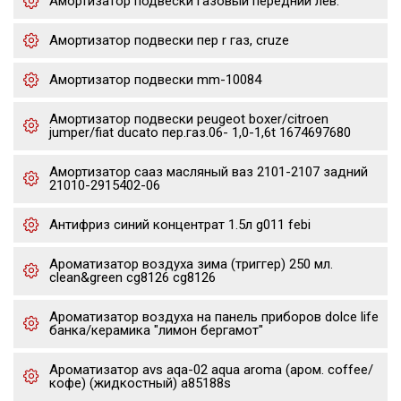
Амортизатор подвески газовый передний лев.
Амортизатор подвески пер r газ, cruze
Амортизатор подвески mm-10084
Амортизатор подвески peugeot boxer/citroen
jumper/fiat ducato пер.газ.06- 1,0-1,6t 1674697680
Амортизатор сааз масляный ваз 2101-2107 задний
21010-2915402-06
Антифриз синий концентрат 1.5л g011 febi
Ароматизатор воздуха зима (триггер) 250 мл.
clean&green cg8126 cg8126
Ароматизатор воздуха на панель приборов dolce life
банка/керамика "лимон бергамот"
Ароматизатор avs aqa-02 aqua aroma (аром. coffee/
кофе) (жидкостный) a85188s