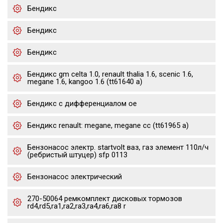
Бендикс
Бендикс
Бендикс
Бендикс gm celta 1.0, renault thalia 1.6, scenic 1.6,
megane 1.6, kangoo 1.6 (tt61640 a)
Бендикс с дифференциалом oe
Бендикс renault: megane, megane cc (tt61965 a)
Бензонасос электр. startvolt ваз, газ элемент 110л/ч
(ребристый штуцер) sfp 0113
Бензонасос электрический
270-50064 ремкомплект дисковых тормозов
rd4,rd5,ra1,ra2,ra3,ra4,ra6,ra8 r