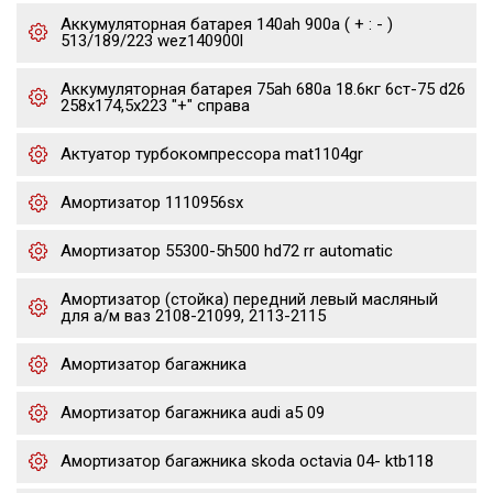
Аккумуляторная батарея 140ah 900a ( + : - )
513/189/223 wez140900l
Аккумуляторная батарея 75ah 680a 18.6кг 6ст-75 d26
258x174,5x223 "+" справа
Актуатор турбокомпрессора mat1104gr
Амортизатор 1110956sx
Амортизатор 55300-5h500 hd72 rr automatic
Амортизатор (стойка) передний левый масляный
для а/м ваз 2108-21099, 2113-2115
Амортизатор багажника
Амортизатор багажника audi a5 09
Амортизатор багажника skoda octavia 04- ktb118