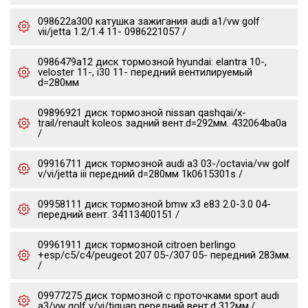
098622a300 катушка зажигания audi a1/vw golf
vii/jetta 1.2/1.4 11- 0986221057 /
0986479a12 диск тормозной hyundai: elantra 10-,
veloster 11-, i30 11- передний вентилируемый
d=280мм
09896921 диск тормозной nissan qashqai/x-
trail/renault koleos задний вент.d=292мм. 432064ba0a
/
09916711 диск тормозной audi a3 03-/octavia/vw golf
v/vi/jetta iii передний d=280мм 1k0615301s /
09958111 диск тормозной bmw x3 e83 2.0-3.0 04-
передний вент. 34113400151 /
09961911 диск тормозной citroen berlingo
+esp/c5/c4/peugeot 207 05-/307 05- передний 283мм.
/
09977275 диск тормозной c проточками sport audi
a3/vw golf v/vi/tiguan передний вент.d 312мм./