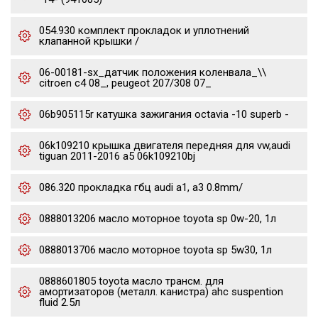
054.930 комплект прокладок и уплотнений
клапанной крышки /
06-00181-sx_датчик положения коленвала_\\
citroen c4 08_, peugeot 207/308 07_
06b905115r катушка зажигания octavia -10 superb -
06k109210 крышка двигателя передняя для vw,audi
tiguan 2011-2016 a5 06k109210bj
086.320 прокладка гбц audi a1, a3 0.8mm/
0888013206 масло моторное toyota sp 0w-20, 1л
0888013706 масло моторное toyota sp 5w30, 1л
0888601805 toyota масло трансм. для
амортизаторов (металл. канистра) ahc suspention
fluid 2.5л