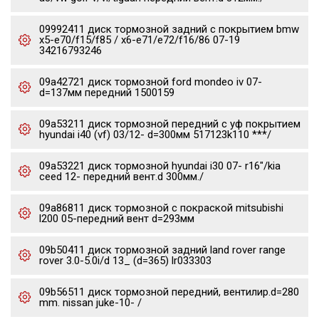
09992411 диск тормозной задний с покрытием bmw
x5-e70/f15/f85 / x6-e71/e72/f16/86 07-19
34216793246
09a42721 диск тормозной ford mondeo iv 07-
d=137мм передний 1500159
09a53211 диск тормозной передний с уф покрытием
hyundai i40 (vf) 03/12- d=300мм 517123k110 ***/
09a53221 диск тормозной hyundai i30 07- r16"/kia
ceed 12- передний вент.d 300мм./
09a86811 диск тормозной с покраской mitsubishi
l200 05-передний вент d=293мм
09b50411 диск тормозной задний land rover range
rover 3.0-5.0i/d 13_ (d=365) lr033303
09b56511 диск тормозной передний, вентилир.d=280
mm. nissan juke-10- /