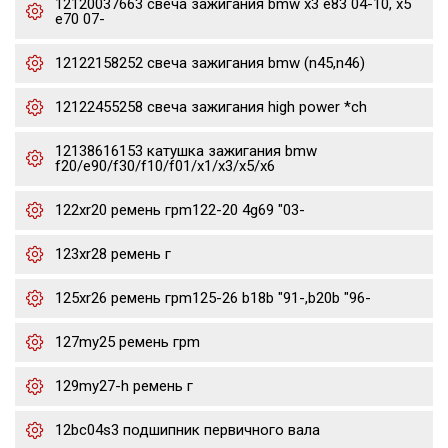
12120037663 свеча зажигания bmw x3 e83 04-10, x5
e70 07-
12122158252 свеча зажигания bmw (n45,n46)
12122455258 свеча зажигания high power *ch
12138616153 катушка зажигания bmw
f20/e90/f30/f10/f01/x1/x3/x5/x6
122xr20 ремень грm122-20 4g69 "03-
123xr28 ремень г
125xr26 ремень грm125-26 b18b "91-,b20b "96-
127my25 ремень грm
129my27-h ремень г
12bc04s3 подшипник первичного вала