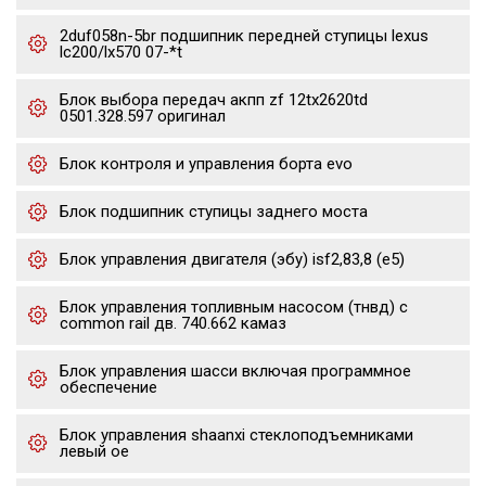
2duf058n-5br подшипник передней ступицы lexus
lc200/lx570 07-*t
Блок выбора передач акпп zf 12tx2620td
0501.328.597 оригинал
Блок контроля и управления борта evo
Блок подшипник ступицы заднего моста
Блок управления двигателя (эбу) isf2,83,8 (е5)
Блок управления топливным насосом (тнвд) с
common rail дв. 740.662 камаз
Блок управления шасси включая программное
обеспечение
Блок управления shaanxi стеклоподъемниками
левый oe