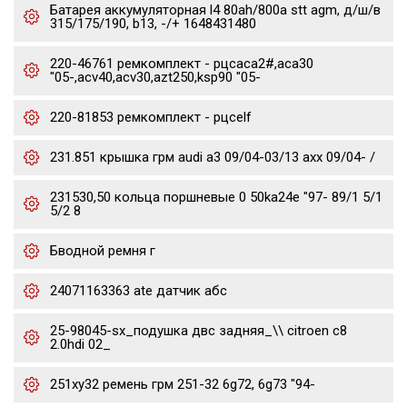
Батарея аккумуляторная l4 80ah/800a stt agm, д/ш/в
315/175/190, b13, -/+ 1648431480
220-46761 ремкомплект - рцсaca2#,aca30
"05-,acv40,acv30,azt250,ksp90 "05-
220-81853 ремкомплект - рцсelf
231.851 крышка грм audi a3 09/04-03/13 axx 09/04- /
231530,50 кольца поршневые 0 50ka24e "97- 89/1 5/1
5/2 8
Бводной ремня г
24071163363 ate датчик абс
25-98045-sx_подушка двс задняя_\\ citroen c8
2.0hdi 02_
251xy32 ремень грм 251-32 6g72, 6g73 "94-