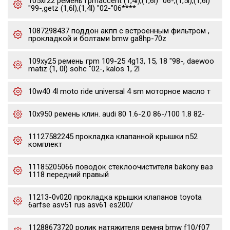
105xr22 ремень грmaccent (1,4l),(1,6l) "06-,(1,5l),(1,6l)
"99-,getz (1,6l),(1,4l) "02-"06****
1087298437 поддон акпп с встроенным фильтром ,
прокладкой и болтами bmw ga8hp-70z
109xy25 ремень грm 109-25 4g13, 15, 18 "98-, daewoo
matiz (1, 0l) sohc "02-, kalos 1, 2l
10w40 4l moto ride universal 4 sm моторное масло т
10x950 ремень клин. audi 80 1.6-2.0 86-/100 1.8 82-
11127582245 прокладка клапанной крышки n52
комплект
11185205066 поводок стеклоочистителя bakony ваз
1118 передний правый
11213-0v020 прокладка крышки клапанов toyota
6arfse asv51 rus asv61 es200/
11288673720 ролик натяжителя ремня bmw f10/f07