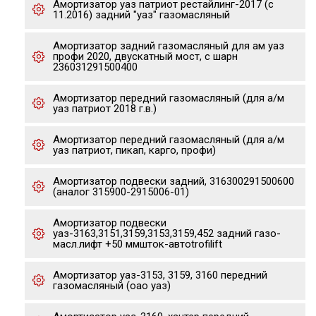
Амортизатор уаз патриот рестайлинг-2017 (с
11.2016) задний "уаз" газомасляный
Амортизатор задний газомасляный для ам уаз
профи 2020, двускатный мост, с шарн
236031291500400
Амортизатор передний газомасляный (для а/м
уаз патриот 2018 г.в.)
Амортизатор передний газомасляный (для а/м
уаз патриот, пикап, карго, профи)
Амортизатор подвески задний, 316300291500600
(аналог 315900-2915006-01)
Амортизатор подвески
уаз-3163,3151,3159,3153,3159,452 задний газо-
масл.лифт +50 ммшток-автоtrofilift
Амортизатор уаз-3153, 3159, 3160 передний
газомасляный (оао уаз)