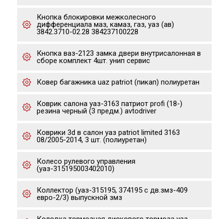
Кнопка блокировки межколесного
дифференциала маз, камаз, газ, уаз (ав)
3842.3710-02.28 384237100228
Кнопка ваз-2123 замка двери внутрисалонная в
сборе комплект 4шт. унип сервис
Ковер багажника uaz patriot (пикап) полиуретан
Коврик салона уаз-3163 патриот profi (18-)
резина черный (3 предм.) avtodriver
Коврики 3d в салон уаз patriot limited 3163
08/2005-2014, 3 шт. (полиуретан)
Колесо рулевого управления
(уаз-315195003402010)
Коллектор (уаз-315195, 374195 с дв.змз-409
евро-2/3) выпускной змз