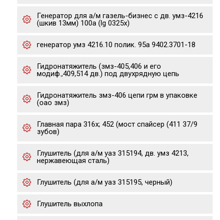
Генератор для а/м газель-бизнес с дв. умз-4216
(шкив 13мм) 100a (lg 0325x)
генератор умз 4216.10 полик. 95а 9402.3701-18
Гидронатяжитель (змз-405,406 и его
модиф.,409,514 дв.) под двухрядную цепь
Гидронатяжитель змз-406 цепи грм в упаковке
(оао змз)
Главная пара 316х; 452 (мост спайсер (411 37/9
зубов)
Глушитель (для а/м уаз 315194, дв. умз 4213,
нержавеющая сталь)
Глушитель (для а/м уаз 315195, черный)
Глушитель выхлопа