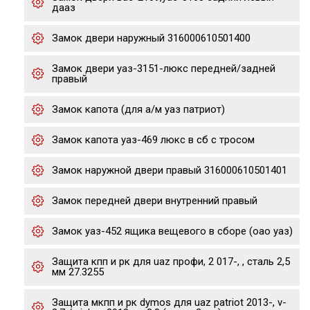
дааз
Замок двери наружный 316000610501400
Замок двери уаз-3151-люкс передней/задней
правый
Замок капота (для а/м уаз патриот)
Замок капота уаз-469 люкс в сб с тросом
Замок наружной двери правый 316000610501401
Замок передней двери внутренний правый
Замок уаз-452 ящика вещевого в сборе (оао уаз)
Защита кпп и рк для uaz профи, 2 017-, , сталь 2,5
мм 27.3255
Защита мкпп и рк dymos для uaz patriot 2013-, v-