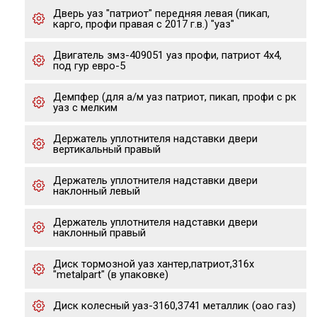
Дверь уаз "патриот" передняя левая (пикап,
карго, профи правая с 2017 г.в.) "уаз"
Двигатель змз-409051 уаз профи, патриот 4х4,
под гур евро-5
Демпфер (для а/м уаз патриот, пикап, профи с рк
уаз с мелким
Держатель уплотнителя надставки двери
вертикальный правый
Держатель уплотнителя надставки двери
наклонный левый
Держатель уплотнителя надставки двери
наклонный правый
Диск тормозной уаз хантер,патриот,316x
"metalpart" (в упаковке)
Диск колесный уаз-3160,3741 металлик (оао газ)