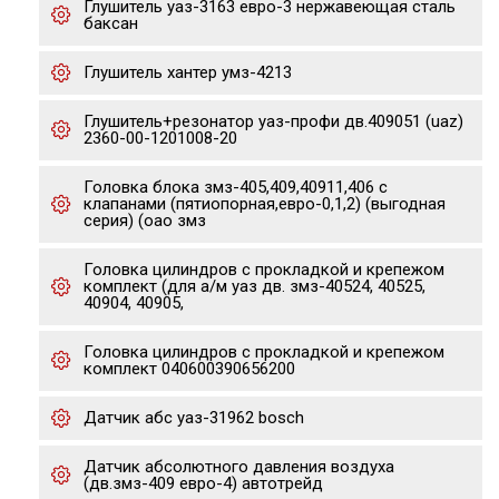
Глушитель уаз-3163 евро-3 нержавеющая сталь
баксан
Глушитель хантер умз-4213
Глушитель+резонатор уаз-профи дв.409051 (uaz)
2360-00-1201008-20
Головка блока змз-405,409,40911,406 с
клапанами (пятиопорная,евро-0,1,2) (выгодная
серия) (оао змз
Головка цилиндров с прокладкой и крепежом
комплект (для а/м уаз дв. змз-40524, 40525,
40904, 40905,
Головка цилиндров с прокладкой и крепежом
комплект 040600390656200
Датчик абс уаз-31962 bosch
Датчик абсолютного давления воздуха
(дв.змз-409 евро-4) автотрейд