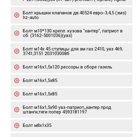
Болт крышки клапанов дв.40524 евро-3,4,5 (змз)
hz-auto
Болт м10*130 крепл. кузова "хантер", патриот в
сб. (3162-5001036)(уаз)
Болт м14х 45 ступицы для ам газ 2410, уаз 469,
3741,3151 203103008б
Болт м16х1,5х120 рессоры в сборе газель
Болт м16х1,5х85
Болт м16х1,5х85
Болт м16х1,5х90 уаз-патриот,,хантер прод
штанги,тяги попер 4593181197
Болт м8х1х35