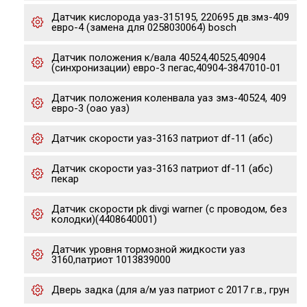
Датчик кислорода уаз-315195, 220695 дв.змз-409
евро-4 (замена для 0258030064) bosch
Датчик положения к/вала 40524,40525,40904
(синхронизации) евро-3 пегас,40904-3847010-01
Датчик положения коленвала уаз змз-40524, 409
евро-3 (оао уаз)
Датчик скорости уаз-3163 патриот df-11 (абс)
Датчик скорости уаз-3163 патриот df-11 (абс)
пекар
Датчик скорости pk divgi warner (с проводом, без
колодки)(4408640001)
Датчик уровня тормозной жидкости уаз
3160,патриот 1013839000
Дверь задка (для а/м уаз патриот с 2017 г.в., грун