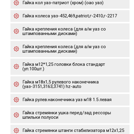
Гайка кол уаз-патриот (хром) (оао уаз)
Гайка колеса уаз-452,469,patriot,г-2410,г-2217
Гайка крепления колеса (для а/м уаз со
штампованными дисками)
Гайка крепления колеса (для а/м уаз со
штампованными дисками)
Гайка м12*1,25 головки блока стандарт
(уп.100шт.)
Гайка м18х1,5 рулевого наконечника
(уаз-3151,3163,3741) hz-auto
Гайка рулев.наконечника уаз м18 1.5 левая
Гайка стремянки ушка перед/зад рессоры
шпильки полуоси
Гайка стремянки штанги стабилизатора м12х1,25