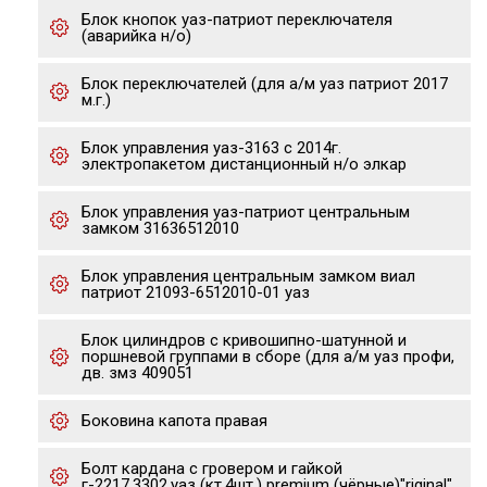
Блок кнопок уаз-патриот переключателя
(аварийка н/о)
Блок переключателей (для а/м уаз патриот 2017
м.г.)
Блок управления уаз-3163 с 2014г.
электропакетом дистанционный н/о элкар
Блок управления уаз-патриот центральным
замком 31636512010
Блок управления центральным замком виал
патриот 21093-6512010-01 уаз
Блок цилиндров с кривошипно-шатунной и
поршневой группами в сборе (для а/м уаз профи,
дв. змз 409051
Боковина капота правая
Болт кардана с гровером и гайкой
г-2217,3302,уаз (кт.4шт.) premium (чёрные)"riginal"