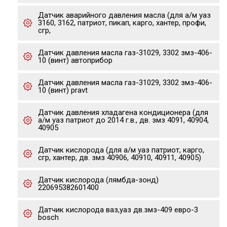
Датчик аварийного давления масла (для а/м уаз
3160, 3162, патриот, пикап, карго, хантер, профи,
сгр,
Датчик давления масла газ-31029, 3302 змз-406-
10 (винт) автоприбор
Датчик давления масла газ-31029, 3302 змз-406-
10 (винт) pravt
Датчик давления хладагена кондиционера (для
а/м уаз патриот до 2014 г.в., дв. змз 4091, 40904,
40905
Датчик кислорода (для а/м уаз патриот, карго,
сгр, хантер, дв. змз 40906, 40910, 40911, 40905)
Датчик кислорода (лямбда-зонд)
220695382601400
Датчик кислорода ваз,уаз дв.змз-409 евро-3
bosch