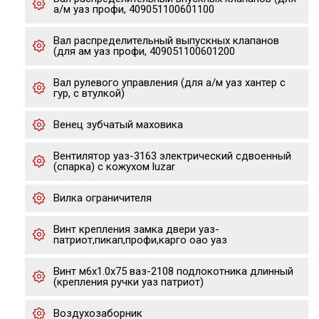
а/м уаз профи, 409051100601100
Вал распределительный выпускных клапанов
(для ам уаз профи, 409051100601200
Вал рулевого управления (для а/м уаз хантер с
гур, с втулкой)
Венец зубчатый маховика
Вентилятор уаз-3163 электрический сдвоенный
(спарка) с кожухом luzar
Вилка ограничителя
Винт крепления замка двери уаз-
патриот,пикап,профи,карго оао уаз
Винт м6х1.0х75 ваз-2108 подлокотника длинный
(крепления ручки уаз патриот)
Воздухозаборник