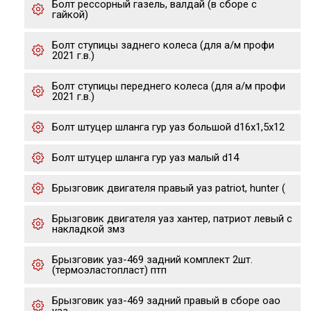
Болт рессорный газель, валдай (в сборе с
гайкой)
Болт ступицы заднего колеса (для а/м профи
2021 г.в.)
Болт ступицы переднего колеса (для а/м профи
2021 г.в.)
Болт штуцер шланга гур уаз большой d16х1,5х12
Болт штуцер шланга гур уаз малый d14
Брызговик двигателя правый уаз patriot, hunter (
Брызговик двигателя уаз хантер, патриот левый с
накладкой змз
Брызговик уаз-469 задний комплект 2шт.
(термоэластопласт) птп
Брызговик уаз-469 задний правый в сборе оао