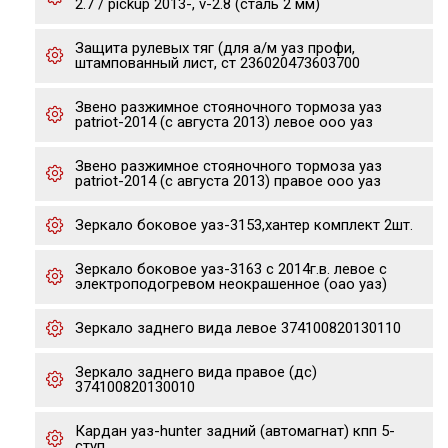
2.7 / pickup 2013-, v-2.8 (сталь 2 мм)
Защита рулевых тяг (для а/м уаз профи,
штампованный лист, ст 236020473603700
Звено разжимное стояночного тормоза уаз
patriot-2014 (с августа 2013) левое ооо уаз
Звено разжимное стояночного тормоза уаз
patriot-2014 (с августа 2013) правое ооо уаз
Зеркало боковое уаз-3153,хантер комплект 2шт.
Зеркало боковое уаз-3163 с 2014г.в. левое с
электроподогревом неокрашенное (оао уаз)
Зеркало заднего вида левое 374100820130110
Зеркало заднего вида правое (дс)
374100820130010
Кардан уаз-hunter задний (автомагнат) кпп 5-
ступ.