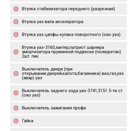
Втулка стабилизатора переднего (разрезная)
Втулка уаз вала акселератора
Втулка уаз цапфы кулака поворотного (оао уаз)
Втулка уаз-3160,хантер,патриот шарнира
амортизатора пружинной подвески (полиуретан)
2шт. пик
Выключатель двери (при
открывании:дверей,капота,багажника) ваз,газ,уаз
(авар) уаз
Выключатель заднего хода уаз-3741,3151 5-ти ст.
(оао уаз)
Выключатель зажигания профи
Гайка