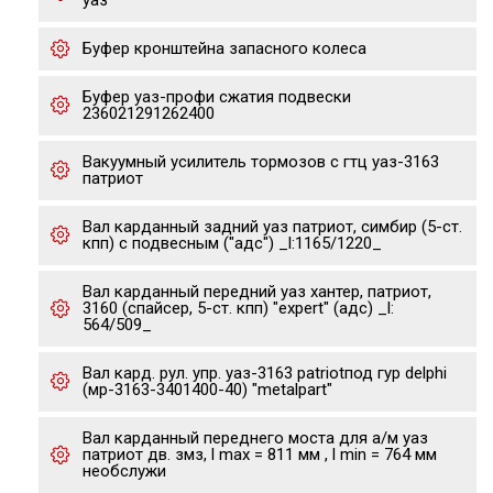
уаз
Буфер кронштейна запасного колеса
Буфер уаз-профи сжатия подвески
236021291262400
Вакуумный усилитель тормозов с гтц уаз-3163
патриот
Вал карданный задний уаз патриот, симбир (5-ст.
кпп) с подвесным ("адс") _l:1165/1220_
Вал карданный передний уаз хантер, патриот,
3160 (спайсер, 5-ст. кпп) "expert" (адс) _l:
564/509_
Вал кард. рул. упр. уаз-3163 patriotпод гур delphi
(мр-3163-3401400-40) "metalpart"
Вал карданный переднего моста для а/м уаз
патриот дв. змз, l max = 811 мм , l min = 764 мм
необслужи