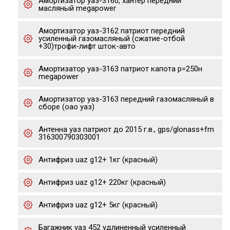
Амортизатор уаз-3160, хантер передний
масляный megapower
Амортизатор уаз-3162 патриот передний
усиленный газомасляный (сжатие-отбой
+30)трофи-лифт шток-авто
Амортизатор уаз-3163 патриот капота р=250н
megapower
Амортизатор уаз-3163 передний газомасляный в
сборе (оао уаз)
Антенна уаз патриот до 2015 г.в., gps/glonass+fm
316300790303001
Антифриз uaz g12+ 1кг (красный)
Антифриз uaz g12+ 220кг (красный)
Антифриз uaz g12+ 5кг (красный)
Багажник уаз 452 удлиненный усиленный