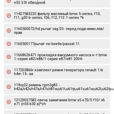
n55 3.0l обводной
11427583220 фильтр масляный bmw 5-series, f10,
f11, g30 6-series, f06, f12, f13 7-series *k
1160500072/hd рычаг vag 05- перед.подв.нижн.лев/
прав.
1160500177рычаг vw beetle/passat 11
11668626471 прокладка вакуумного насоса к-т bmw
1-серия e82/e88/1-серия e87/e81 2004-
117203866r комплект ремня генератора renault 1.6i
h4m 15- aa
119xy22 ремень грm3g83 -
h42a,h42v,h47a,h47v,h81w,u61t,u61tp,u61v,u61w,u62t,u62tp,
12120037582 свеча зажигания bmw x5 e70/5 f10/ x6
e71 (n55 b30 a)*ch