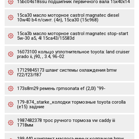
15bc04s18ssu подшипник первичного вала 15x40x14
15ca30 масло моторное castrol magnatec diesel
10w40 b4 п/синт. (4л), 15ca30 (15c968)
15ca3b масло моторное castrol magnatec stop-start
5w-30 a5, 4l 15ca43/15583d
16073100 кольцо уплотнительное toyota: land cruiser
prado ii, j90, , 3.4, 96-02
17129845173 шланг системы охлаждения bmw
f22/f23/f87
173s8m29 ремень грmsonata ef (2,0l) "99-
179-874_starke_колодки тормозные toyota corolla
(e15) задние
1987482378 трос ручного тормоза vw caddy iii
1718мм
199.440 комплект маслосъемных колпачков bmw