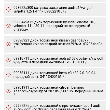
098622a300 катушка зажигания audi a1/vw golf
vii/jetta 1.2/1.4 11- 0986221057 /
0986479a12 диск тормозной hyundai: elantra 10-,
veloster 11-, i30 11- передний вентилируемый
d=280мм
09896921 диск тормозной nissan qashqai/x-
trail/renault koleos задний вент.d=292мм. 432064ba0a
/
09916711 диск тормозной audi a3 03-/octavia/vw golf
v/vi/jetta iii передний d=280мм 1k0615301s /
09958111 диск тормозной bmw x3 e83 2.0-3.0 04-
передний вент. 34113400151 /
09961911 диск тормозной citroen berlingo
+esp/c5/c4/peugeot 207 05-/307 05- передний 283мм.
/
09977275 диск тормозной c проточками sport audi
a3/vw golf v/vi/tiguan передний вент.d 312мм./