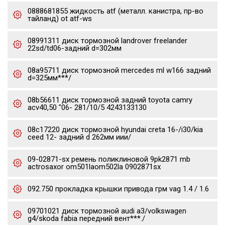
0888681855 жидкость atf (металл. канистра, пр-во
тайланд) ot atf-ws
08991311 диск тормозной landrover freelander
22sd/td06-задний d=302мм
08a95711 диск тормозной mercedes ml w166 задний
d=325мм***/
08b56611 диск тормозной задний toyota camry
acv40,50 "06- 281/10/5 4243133130
08c17220 диск тормозной hyundai creta 16-/i30/kia
ceed 12- задний d 262мм иии/
09-02871-sx ремень поликлиновой 9pk2871 mb
actrosaxor om501laom502la 0902871sx
092.750 прокладка крышки привода грм vag 1.4 / 1.6
09701021 диск тормозной audi a3/volkswagen
g4/skoda fabia передний вент***./