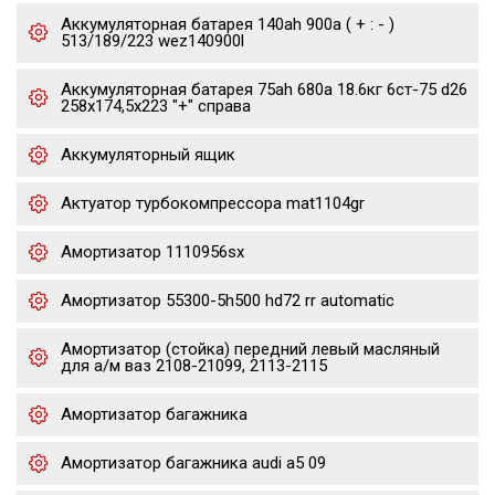
Аккумуляторная батарея 140ah 900a ( + : - )
513/189/223 wez140900l
Аккумуляторная батарея 75ah 680a 18.6кг 6ст-75 d26
258x174,5x223 "+" справа
Аккумуляторный ящик
Актуатор турбокомпрессора mat1104gr
Амортизатор 1110956sx
Амортизатор 55300-5h500 hd72 rr automatic
Амортизатор (стойка) передний левый масляный
для а/м ваз 2108-21099, 2113-2115
Амортизатор багажника
Амортизатор багажника audi a5 09