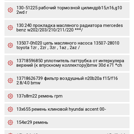
130-51225 рабочий тормозной цилиндрb15,n16,g10
2wd r
130.240 прокладка масляного радиатора mercedes
benz w202/203/210/211/220 ***/
13507-0h020 цепь масляного насоса 13507-28010
toyota 1zr , 2zr , 3zr , 1az , 2az /
13718596850 уплотнитель паттрубка от интеркулера
верхний (к впускному коллектору)bmw 30d e71 *ch
13718626739 фильтр воздушный n20b20a f15/f16
2.8/4.0 bmw
137s8m22 ремень грm
13x655 ремень клиновой hyundai accent 00-
154xr29 ремень