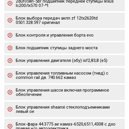
2duf058n-5br подшипник передней ступицы lexus
lc200/lx570 07-*t
Блок выбора передач акпп zf 12tx2620td
0501.328.597 оригинал
Блок контроля и управления борта evo
Блок подшипник ступицы заднего моста
Блок управления двигателя (эбу) isf2,83,8 (е5)
Блок управления топливным насосом (тнвд) с
common rail дв. 740.662 камаз
Блок управления шасси включая программное
обеспечение
Блок управления shaanxi стеклоподъемниками
левый oe
Блок-фара 44.3775 ae камаз-6520,6511,4308 с дхо
правая н/о автоэлектрика