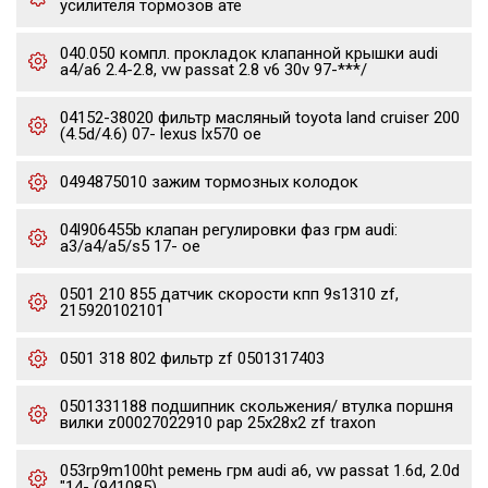
усилителя тормозов ате
040.050 компл. прокладок клапанной крышки audi
a4/a6 2.4-2.8, vw passat 2.8 v6 30v 97-***/
04152-38020 фильтр масляный toyota land cruiser 200
(4.5d/4.6) 07- lexus lx570 oe
0494875010 зажим тормозных колодок
04l906455b клапан регулировки фаз грм audi:
a3/a4/a5/s5 17- oe
0501 210 855 датчик скорости кпп 9s1310 zf,
215920102101
0501 318 802 фильтр zf 0501317403
0501331188 подшипник скольжения/ втулка поршня
вилки z00027022910 pap 25x28x2 zf traxon
053rp9m100ht ремень грм audi a6, vw passat 1.6d, 2.0d
"14- (941085)