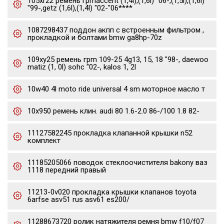
105xr22 ремень грmaccent (1,4l),(1,6l) "06-,(1,5l),(1,6l)
"99-,getz (1,6l),(1,4l) "02-"06****
1087298437 поддон акпп с встроенным фильтром ,
прокладкой и болтами bmw ga8hp-70z
109xy25 ремень грm 109-25 4g13, 15, 18 "98-, daewoo
matiz (1, 0l) sohc "02-, kalos 1, 2l
10w40 4l moto ride universal 4 sm моторное масло т
10x950 ремень клин. audi 80 1.6-2.0 86-/100 1.8 82-
11127582245 прокладка клапанной крышки n52
комплект
11185205066 поводок стеклоочистителя bakony ваз
1118 передний правый
11213-0v020 прокладка крышки клапанов toyota
6arfse asv51 rus asv61 es200/
11288673720 ролик натяжителя ремня bmw f10/f07