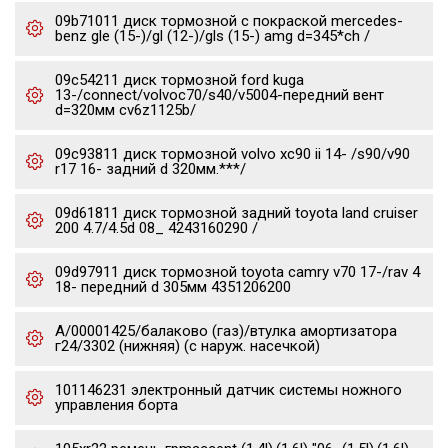
09b71011 диск тормозной с покраской mercedes-
benz gle (15-)/gl (12-)/gls (15-) amg d=345*ch /
09c54211 диск тормозной ford kuga
13-/connect/volvoc70/s40/v5004-передний вент
d=320мм cv6z1125b/
09c93811 диск тормозной volvo xc90 ii 14- /s90/v90
r17 16- задний d 320мм.***/
09d61811 диск тормозной задний toyota land cruiser
200 4.7/4.5d 08_ 4243160290 /
09d97911 диск тормозной toyota camry v70 17-/rav 4
18- передний d 305мм 4351206200
А/00001425/балаково (газ)/втулка амортизатора
г24/3302 (нижняя) (с наруж. насечкой)
101146231 электронный датчик системы ножного
управления борта