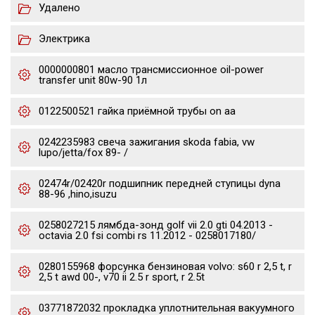
Удалено
Электрика
0000000801 масло трансмиссионное oil-power
transfer unit 80w-90 1л
0122500521 гайка приёмной трубы on aa
0242235983 свеча зажигания skoda fabia, vw
lupo/jetta/fox 89- /
02474r/02420r подшипник передней ступицы dyna
88-96 ,hino,isuzu
0258027215 лямбда-зонд golf vii 2.0 gti 04.2013 -
octavia 2.0 fsi combi rs 11.2012 - 0258017180/
0280155968 форсунка бензиновая volvo: s60 r 2,5 t, r
2,5 t awd 00-, v70 ii 2.5 r sport, r 2.5t
03771872032 прокладка уплотнительная вакуумного