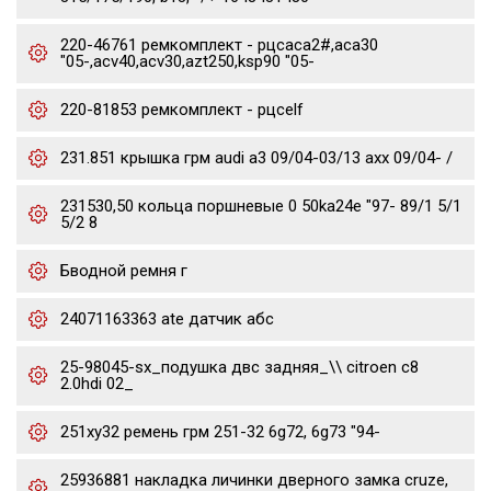
220-46761 ремкомплект - рцсaca2#,aca30
"05-,acv40,acv30,azt250,ksp90 "05-
220-81853 ремкомплект - рцсelf
231.851 крышка грм audi a3 09/04-03/13 axx 09/04- /
231530,50 кольца поршневые 0 50ka24e "97- 89/1 5/1
5/2 8
Бводной ремня г
24071163363 ate датчик абс
25-98045-sx_подушка двс задняя_\\ citroen c8
2.0hdi 02_
251xy32 ремень грм 251-32 6g72, 6g73 "94-
25936881 накладка личинки дверного замка cruze,