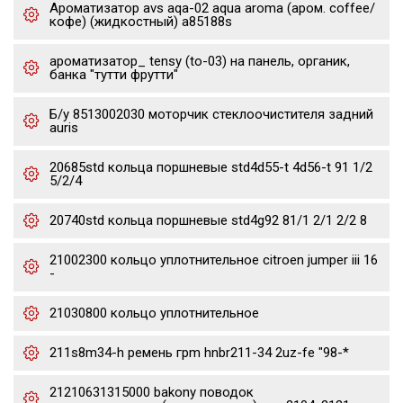
Ароматизатор avs aqa-02 aqua aroma (аром. coffee/
кофе) (жидкостный) a85188s
ароматизатор_ tensy (to-03) на панель, органик,
банка "тутти фрутти"
Б/у 8513002030 моторчик стеклоочистителя задний
auris
20685std кольца поршневые std4d55-t 4d56-t 91 1/2
5/2/4
20740std кольца поршневые std4g92 81/1 2/1 2/2 8
21002300 кольцо уплотнительное citroen jumper iii 16
-
21030800 кольцо уплотнительное
211s8m34-h ремень грm hnbr211-34 2uz-fe "98-*
21210631315000 bakony поводок