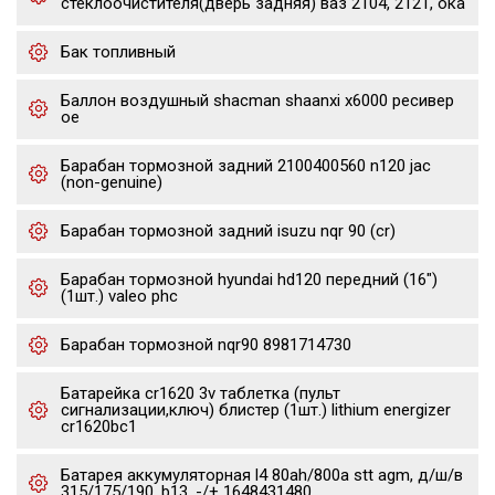
стеклоочистителя(дверь задняя) ваз 2104, 2121, ока
Бак топливный
Баллон воздушный shacman shaanxi x6000 ресивер
oe
Барабан тормозной задний 2100400560 n120 jac
(non-genuine)
Барабан тормозной задний isuzu nqr 90 (cr)
Барабан тормозной hyundai hd120 передний (16")
(1шт.) valeo phc
Барабан тормозной nqr90 8981714730
Батарейка cr1620 3v таблетка (пульт
сигнализации,ключ) блистер (1шт.) lithium energizer
cr1620bc1
Батарея аккумуляторная l4 80ah/800a stt agm, д/ш/в
315/175/190, b13, -/+ 1648431480