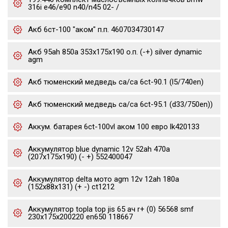
316i e46/e90 n40/n45 02- /
Акб 6ст-100 "аком" п.п. 4607034730147
Акб 95ah 850a 353x175x190 о.п. (-+) silver dynamic
agm
Акб тюменский медведь ca/ca 6ct-90.1 (l5/740en)
Акб тюменский медведь ca/ca 6ct-95.1 (d33/750en))
Аккум. батарея 6ct-100vl аком 100 евро lk420133
Аккумулятор blue dynamic 12v 52ah 470a
(207x175x190) (- +) 552400047
Аккумулятор delta мото agm 12v 12ah 180a
(152x88x131) (+ -) ct1212
Аккумулятор topla top jis 65 ач r+ (0) 56568 smf
230x175x200220 en650 118667