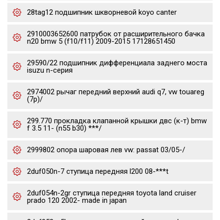
28tag12 подшипник шкворневой koyo canter
2910003652600 патрубок от расширительного бачка
n20 bmw 5 (f10/f11) 2009-2015 17128651450
29590/22 подшипник дифференциала заднего моста
isuzu n-серия
2974002 рычаг передний верхний audi q7, vw touareg
(7p)/
299.770 прокладка клапанной крышки двс (к-т) bmw
f 3.5 11- (n55 b30) ***/
2999802 опора шаровая лев vw: passat 03/05-/
2duf050n-7 ступица передняя l200 08-***t
2duf054n-2gr ступица передняя toyota land cruiser
prado 120 2002- made in japan