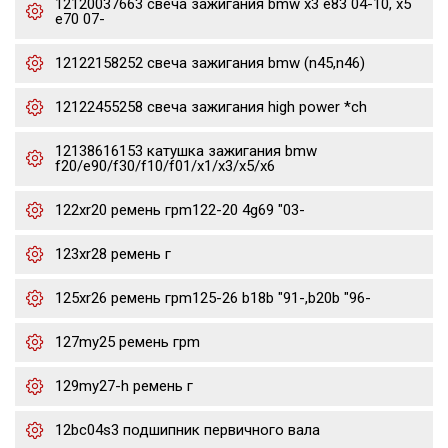
12120037663 свеча зажигания bmw x3 e83 04-10, x5
e70 07-
12122158252 свеча зажигания bmw (n45,n46)
12122455258 свеча зажигания high power *ch
12138616153 катушка зажигания bmw
f20/e90/f30/f10/f01/x1/x3/x5/x6
122xr20 ремень грm122-20 4g69 "03-
123xr28 ремень г
125xr26 ремень грm125-26 b18b "91-,b20b "96-
127my25 ремень грm
129my27-h ремень г
12bc04s3 подшипник первичного вала