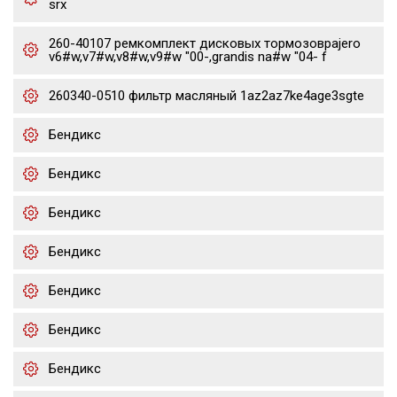
srx
260-40107 ремкомплект дисковых тормозовpajero
v6#w,v7#w,v8#w,v9#w "00-,grandis na#w "04- f
260340-0510 фильтр масляный 1az2az7ke4age3sgte
Бендикс
Бендикс
Бендикс
Бендикс
Бендикс
Бендикс
Бендикс