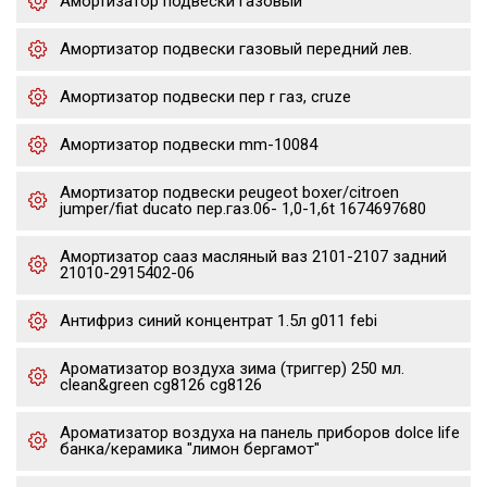
Амортизатор подвески газовый
Амортизатор подвески газовый передний лев.
Амортизатор подвески пер r газ, cruze
Амортизатор подвески mm-10084
Амортизатор подвески peugeot boxer/citroen
jumper/fiat ducato пер.газ.06- 1,0-1,6t 1674697680
Амортизатор сааз масляный ваз 2101-2107 задний
21010-2915402-06
Антифриз синий концентрат 1.5л g011 febi
Ароматизатор воздуха зима (триггер) 250 мл.
clean&green cg8126 cg8126
Ароматизатор воздуха на панель приборов dolce life
банка/керамика "лимон бергамот"