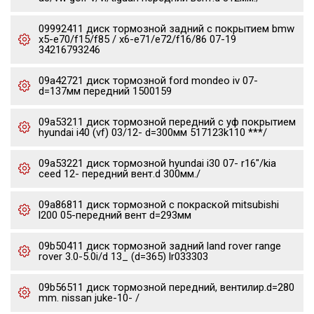
09992411 диск тормозной задний с покрытием bmw
x5-e70/f15/f85 / x6-e71/e72/f16/86 07-19
34216793246
09a42721 диск тормозной ford mondeo iv 07-
d=137мм передний 1500159
09a53211 диск тормозной передний с уф покрытием
hyundai i40 (vf) 03/12- d=300мм 517123k110 ***/
09a53221 диск тормозной hyundai i30 07- r16"/kia
ceed 12- передний вент.d 300мм./
09a86811 диск тормозной с покраской mitsubishi
l200 05-передний вент d=293мм
09b50411 диск тормозной задний land rover range
rover 3.0-5.0i/d 13_ (d=365) lr033303
09b56511 диск тормозной передний, вентилир.d=280
mm. nissan juke-10- /