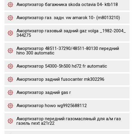
Амортизатор багажника skoda octavia 04- ktb118
Амортизатор газ. задн. vw amarok 10- (m8013210)
Амортизатор газовый задний gaz volga _1982-2004_
344275
Амортизатор 48511-37290/48511-80130 передний
hino 300 automatic
Амортизатор 54300-5h500 hd72 fr automatic
Амортизатор задний fusocanter mk302296
Амортизатор задний gas r
Амортизатор howo wg9925688112
Амортизатор передний газомасляный для а/м газ
газель next a21r22