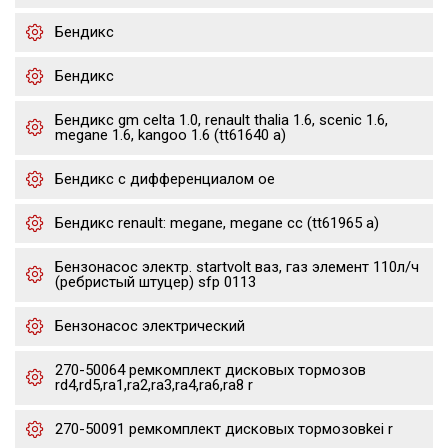
Бендикс
Бендикс
Бендикс gm celta 1.0, renault thalia 1.6, scenic 1.6,
megane 1.6, kangoo 1.6 (tt61640 a)
Бендикс с дифференциалом oe
Бендикс renault: megane, megane cc (tt61965 a)
Бензонасос электр. startvolt ваз, газ элемент 110л/ч
(ребристый штуцер) sfp 0113
Бензонасос электрический
270-50064 ремкомплект дисковых тормозов
rd4,rd5,ra1,ra2,ra3,ra4,ra6,ra8 r
270-50091 ремкомплект дисковых тормозовkei r