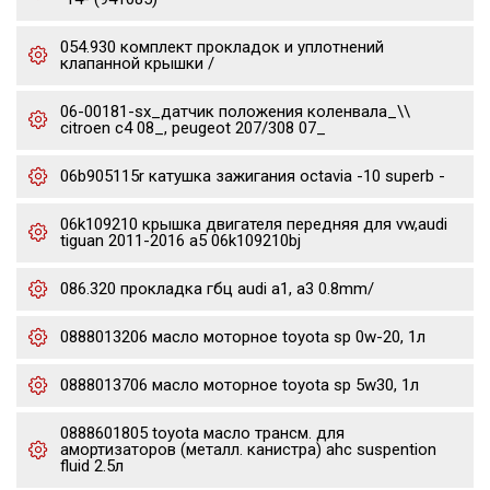
054.930 комплект прокладок и уплотнений
клапанной крышки /
06-00181-sx_датчик положения коленвала_\\
citroen c4 08_, peugeot 207/308 07_
06b905115r катушка зажигания octavia -10 superb -
06k109210 крышка двигателя передняя для vw,audi
tiguan 2011-2016 a5 06k109210bj
086.320 прокладка гбц audi a1, a3 0.8mm/
0888013206 масло моторное toyota sp 0w-20, 1л
0888013706 масло моторное toyota sp 5w30, 1л
0888601805 toyota масло трансм. для
амортизаторов (металл. канистра) ahc suspention
fluid 2.5л