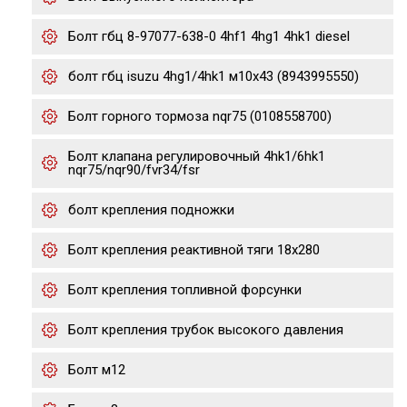
Болт гбц 8-97077-638-0 4hf1 4hg1 4hk1 diesel
болт гбц isuzu 4hg1/4hk1 м10х43 (8943995550)
Болт горного тормоза nqr75 (0108558700)
Болт клапана регулировочный 4hk1/6hk1
nqr75/nqr90/fvr34/fsr
болт крепления подножки
Болт крепления реактивной тяги 18x280
Болт крепления топливной форсунки
Болт крепления трубок высокого давления
Болт м12