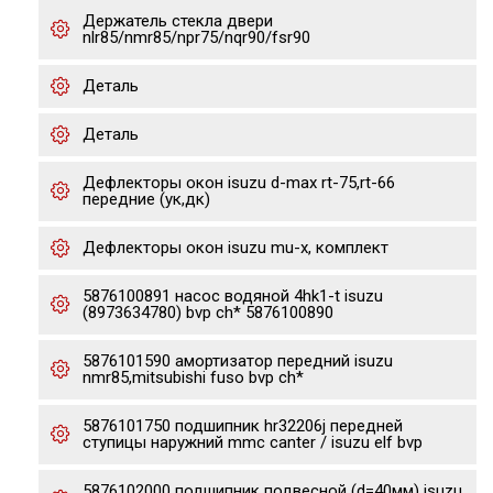
Держатель стекла двери
nlr85/nmr85/npr75/nqr90/fsr90
Деталь
Деталь
Дефлекторы окон isuzu d-max rt-75,rt-66
передние (ук,дк)
Дефлекторы окон isuzu mu-x, комплект
5876100891 насос водяной 4hk1-t isuzu
(8973634780) bvp ch* 5876100890
5876101590 амортизатор передний isuzu
nmr85,mitsubishi fuso bvp ch*
5876101750 подшипник hr32206j передней
ступицы наружний mmc canter / isuzu elf bvp
5876102000 подшипник подвесной (d=40мм) isuzu