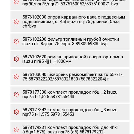
nqr90/npr75/nqr71 5375160052/5375100071 bvp
5876102030 опора карданного вала с подвесным
подшипником ( d=45) isuzu nqr75 длинная база
ch*bvp
5876102200 фильтр топливный грубой очистки
isuzu nlr-85,npr-75 евро-3 8980959830 bvp
5876102620 ремень приводной генератор-помпа
isuzu nlr85 4jj1 l=1006мм
5876103040 шкворень ремкомплект isuzu 55-71-
75 5878322202/5878321830 (5878322204) r
5878177330 комплект прокладок гбц _2 isuzu
nqr75 t=1,525 5878155443
5878177342 комплект прокладок гбц _3 isuzu
nqr75 t=1,575 5878155453
5878179231 комплект прокладок гбц двс 4hk1
(гбц=1.575) isuzu npr75 (e5) 5878179232