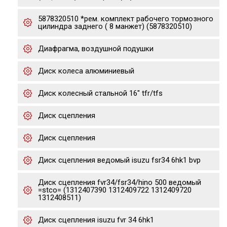
5878320510 *рем. комплект рабочего тормозного
цилиндра заднего ( 8 манжет) (5878320510)
Диафрагма, воздушной подушки
Диск колеса алюминиевый
Диск колесный стальной 16" tfr/tfs
Диск сцепления
Диск сцепления
Диск сцепления ведомый isuzu fsr34 6hk1 bvp
Диск сцепления fvr34/fsr34/hino 500 ведомый
=stco= (1312407390 1312409722 1312409720
1312408511)
Диск сцепления isuzu fvr 34 6hk1