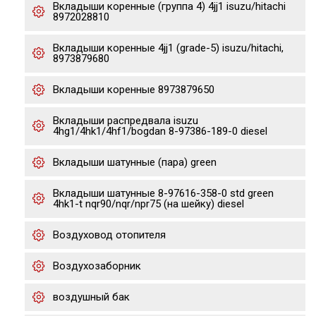
Вкладыши коренные (группа 4) 4jj1 isuzu/hitachi
8972028810
Вкладыши коренные 4jj1 (grade-5) isuzu/hitachi,
8973879680
Вкладыши коренные 8973879650
Вкладыши распредвала isuzu
4hg1/4hk1/4hf1/bogdan 8-97386-189-0 diesel
Вкладыши шатунные (пара) green
Вкладыши шатунные 8-97616-358-0 std green
4hk1-t nqr90/nqr/npr75 (на шейку) diesel
Воздуховод отопителя
Воздухозаборник
воздушный бак