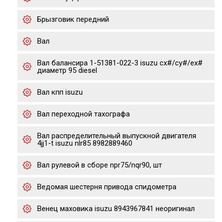
Брызговик передний
Вал
Вал балансира 1-51381-022-3 isuzu cx#/cy#/ex#
диаметр 95 diesel
Вал кпп isuzu
Вал переходной тахографа
Вал распределительный выпускной двигателя
4jj1-t isuzu nlr85 8982889460
Вал рулевой в сборе npr75/nqr90, шт
Ведомая шестерня привода спидометра
Венец маховика isuzu 8943967841 неоригинал