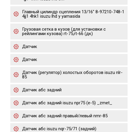
Главный цилиндр сцепления 13/16" 8-97210-748-1
4jj1 4hk1 isuzu lhd y yamasida
Грузовая сетка в кузов (для установки с
рейлингами кузова) rt-75,rt-66 (дк)
Датчик
Датчик
Датчик (регулятор) холостых оборотов isuzu nlr-
85
Датчик абс задний
Датчик абс задний isuzu npr75 (е-5) _zmet_
Датчик абс задний правый/левый nmr-85
Датчик абс isuzu nqr-75/71 (задний)