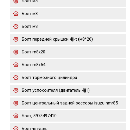
Болт м8
Болт м8
Болт м8
Болт передней крышки 4jj-t (м8*20)
Болт m8x20
Болт m8x54
Болт тормозного цилиндра
Болт успокоителя (двигатель 4jj1)
Болт центральный задней рессоры isuzu nmr85
Болт, 8973497410
Болт-штуцер