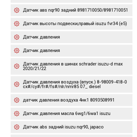
Датчик авs nqr90 задний 8981710050/8981710051
Датчик высоты подвески,правый isuzu fvr34 (e5)
Датчик давления
Датчик давления
Датчик давления в шинах schrader isuzu-d max
2020/21/22
Датчик давления воздуха (впуск.) 8-98009-418-0
cx#/cy#/fr#/fs#/nlr/nmr85 07_ diesel
датчик давления воздуха 4нк1 8093508991
Датчик давления масла 6wg1/6wa1 isuzu
Датчик abs задний isuzu nqr90, japaco