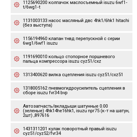
1125690200 колпачок маслосъемный isuzu 6wf1-
t/6wg1-t
1131003133 насос масляный двс 4hk1/6hk1 hitachi
(без выступа)
1156194960 клапан тнвд перепускной с серии
6wg1/6wf1 isuzu
1191690010 кольцо стопорное поршневого
пальца компрессора isuzu cyz51/cxz
1313400620 вилка сцепления isuzu cyz51/cxz51
1318005162 пневмогидроусилитель сцепления в
сборе isuzu fvr34 bvp
Автозапчасть/вкладыши шатунные 0.00
(зеленые) 4hk14he16hk1, isuzu npr75 (к-т на шатун,
2шт) ,897616
1431311201 кулак поворотный правый isuzu
cyz51/cyz52/fvr34