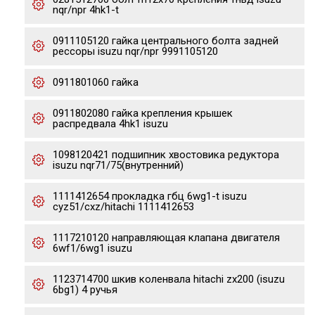
nqr/npr 4hk1-t
0911105120 гайка центрального болта задней
рессоры isuzu nqr/npr 9991105120
0911801060 гайка
0911802080 гайка крепления крышек
распредвала 4hk1 isuzu
1098120421 подшипник хвостовика редуктора
isuzu nqr71/75(внутренний)
1111412654 прокладка гбц 6wg1-t isuzu
cyz51/cxz/hitachi 1111412653
1117210120 направляющая клапана двигателя
6wf1/6wg1 isuzu
1123714700 шкив коленвала hitachi zx200 (isuzu
6bg1) 4 ручья