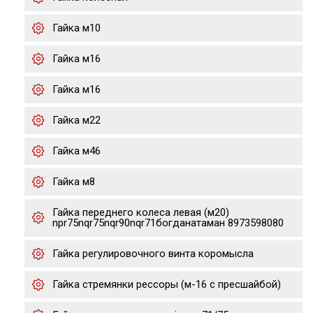
Гайка м10
Гайка м16
Гайка м16
Гайка м22
Гайка м46
Гайка м8
Гайка переднего колеса левая (м20)
npr75nqr75nqr90nqr71богданатаман 8973598080
Гайка регулировочного винта коромысла
Гайка стремянки рессоры (м-16 с пресшайбой)