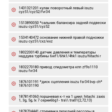
1431321201 кулак поворотный левый isuzu
cyz51/cyz52/fvr34
1513890050 *сальник балансира задней подвески
isuzu cyz51/cyz52
1534140472 основание нижней правой подножки
isuzu cyz51/cxz/exz
1802200140 датчик давления и температуры
наддува турбины 6wf1/6hk1/4hk1 isuzu/hitachi r
1832270180 привод спидометра кпп zf9s1110
isuzu fvr34
1876101191 *диск сцепления isuzu fsr34 bvp ch*
1876101190
1878141060 поршневая к-т на 1 циил. hitachi: zaxis
1, 3g, 5g, lx 7 серии6bg1- tra\\ tra01(2,72,13)
1878704441 стремянка передней рессоры в