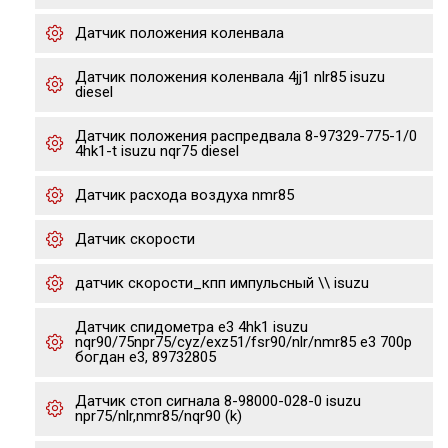
Датчик положения коленвала
Датчик положения коленвала 4jj1 nlr85 isuzu
diesel
Датчик положения распредвала 8-97329-775-1/0
4hk1-t isuzu nqr75 diesel
Датчик расхода воздуха nmr85
Датчик скорости
датчик скорости_кпп импульсный \\ isuzu
Датчик спидометра е3 4hk1 isuzu
nqr90/75npr75/cyz/exz51/fsr90/nlr/nmr85 e3 700p
богдан е3, 89732805
Датчик стоп сигнала 8-98000-028-0 isuzu
npr75/nlr,nmr85/nqr90 (k)