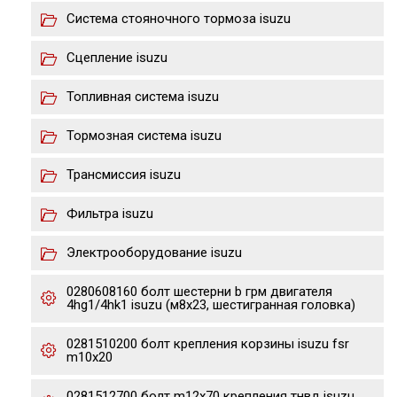
Система стояночного тормоза isuzu
Сцепление isuzu
Топливная система isuzu
Тормозная система isuzu
Трансмиссия isuzu
Фильтра isuzu
Электрооборудование isuzu
0280608160 болт шестерни b грм двигателя
4hg1/4hk1 isuzu (м8х23, шестигранная головка)
0281510200 болт крепления корзины isuzu fsr
m10x20
0281512700 болт m12x70 крепления тнвд isuzu