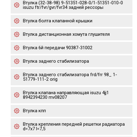
Втулка (32-38-98) 9-51351-028-0/1-51351-010-0
isuzu ftr/fvr/gvr/fvr34 задней рессоры
Втулка болта клапанной крышки
Втулка дистанционная хомута глушителя
Втулка 6й передачи 90387-31002
Втулка заднего стабилизатора
Втулка заднего стабилизатора frd/frr 98_ 1-
51779-111-2 orig
Втулка клапана направляющая isuzu 4jj1
8942394230 mv08207
Втулка кпп
Втулка крепления передней решетки радиатора
d=7x7 l=7,5