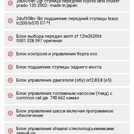
2duf054n-2gr ступица передняя toyota land cruiser
prado 120 2002- made in japan
2duf058n-5br подшипник передней ступицы lexus
lc200/lx570 07-*t
Блок выбора передач акпп zf 12tx2620td
0501.328.597 оригинал
Блок контроля и управления борта evo
Блок подшипник ступицы заднего моста
Блок управления двигателя (эбу) isf2,83,8 (е5)
Блок управления топливным насосом (тнвд) с
common rail дв. 740.662 камаз
Блок управления шасси включая программное
обеспечение
Блок управления shaanxi стеклоподъемниками
левый oe