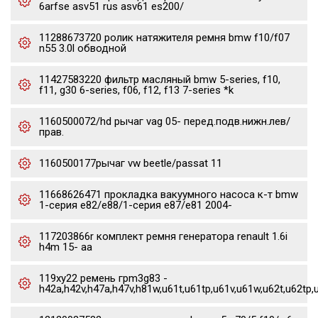
6arfse asv51 rus asv61 es200/
11288673720 ролик натяжителя ремня bmw f10/f07
n55 3.0l обводной
11427583220 фильтр масляный bmw 5-series, f10,
f11, g30 6-series, f06, f12, f13 7-series *k
1160500072/hd рычаг vag 05- перед.подв.нижн.лев/
прав.
1160500177рычаг vw beetle/passat 11
11668626471 прокладка вакуумного насоса к-т bmw
1-серия e82/e88/1-серия e87/e81 2004-
117203866r комплект ремня генератора renault 1.6i
h4m 15- aa
119xy22 ремень грm3g83 -
h42a,h42v,h47a,h47v,h81w,u61t,u61tp,u61v,u61w,u62t,u62tp,