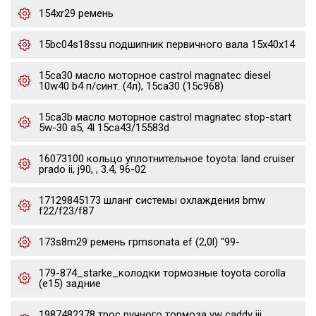
154xr29 ремень
15bc04s18ssu подшипник первичного вала 15x40x14
15ca30 масло моторное castrol magnatec diesel
10w40 b4 п/синт. (4л), 15ca30 (15c968)
15ca3b масло моторное castrol magnatec stop-start
5w-30 a5, 4l 15ca43/15583d
16073100 кольцо уплотнительное toyota: land cruiser
prado ii, j90, , 3.4, 96-02
17129845173 шланг системы охлаждения bmw
f22/f23/f87
173s8m29 ремень грmsonata ef (2,0l) "99-
179-874_starke_колодки тормозные toyota corolla
(e15) задние
1987482378 трос ручного тормоза vw caddy iii