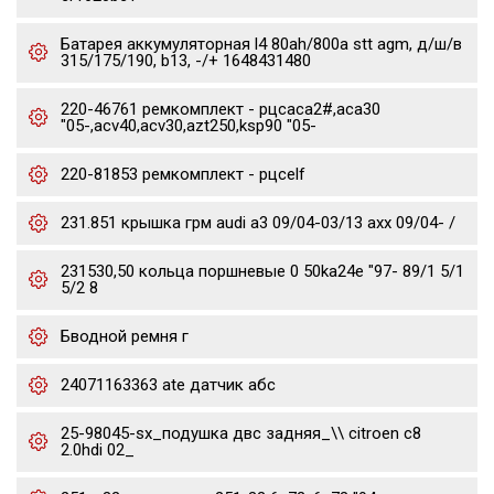
Батарея аккумуляторная l4 80ah/800a stt agm, д/ш/в
315/175/190, b13, -/+ 1648431480
220-46761 ремкомплект - рцсaca2#,aca30
"05-,acv40,acv30,azt250,ksp90 "05-
220-81853 ремкомплект - рцсelf
231.851 крышка грм audi a3 09/04-03/13 axx 09/04- /
231530,50 кольца поршневые 0 50ka24e "97- 89/1 5/1
5/2 8
Бводной ремня г
24071163363 ate датчик абс
25-98045-sx_подушка двс задняя_\\ citroen c8
2.0hdi 02_