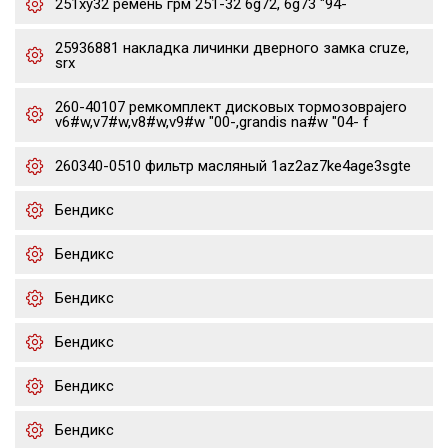
251xy32 ремень грм 251-32 6g72, 6g73 "94-
25936881 накладка личинки дверного замка cruze,
srx
260-40107 ремкомплект дисковых тормозовpajero
v6#w,v7#w,v8#w,v9#w "00-,grandis na#w "04- f
260340-0510 фильтр масляный 1az2az7ke4age3sgte
Бендикс
Бендикс
Бендикс
Бендикс
Бендикс
Бендикс