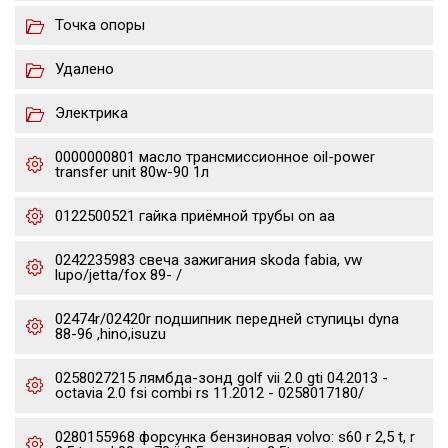
Точка опоры
Удалено
Электрика
0000000801 масло трансмиссионное oil-power
transfer unit 80w-90 1л
0122500521 гайка приёмной трубы on aa
0242235983 свеча зажигания skoda fabia, vw
lupo/jetta/fox 89- /
02474r/02420r подшипник передней ступицы dyna
88-96 ,hino,isuzu
0258027215 лямбда-зонд golf vii 2.0 gti 04.2013 -
octavia 2.0 fsi combi rs 11.2012 - 0258017180/
0280155968 форсунка бензиновая volvo: s60 r 2,5 t, r