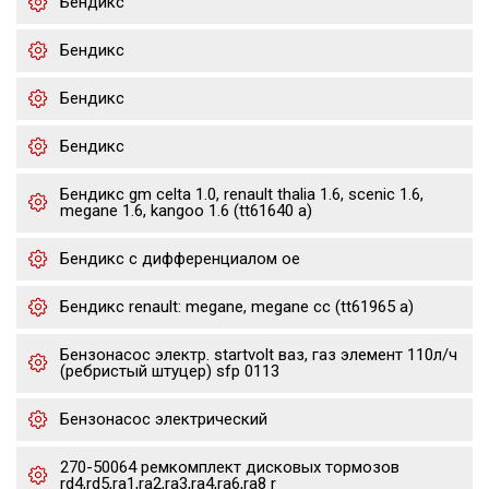
Бендикс
Бендикс
Бендикс
Бендикс
Бендикс gm celta 1.0, renault thalia 1.6, scenic 1.6,
megane 1.6, kangoo 1.6 (tt61640 a)
Бендикс с дифференциалом oe
Бендикс renault: megane, megane cc (tt61965 a)
Бензонасос электр. startvolt ваз, газ элемент 110л/ч
(ребристый штуцер) sfp 0113
Бензонасос электрический
270-50064 ремкомплект дисковых тормозов
rd4,rd5,ra1,ra2,ra3,ra4,ra6,ra8 r