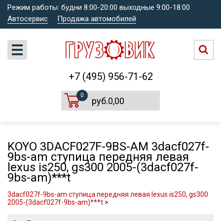
Режим работы: будни 8:00-20:00 выходные 9:00-18:00
Автосервис
Продажа автомобилей
+7 (495) 956-71-62
0
руб.0,00
KOYO 3DACF027F-9BS-AM 3dacf027f-
9bs-am ступица передняя левая
lexus is250, gs300 2005-(3dacf027f-
9bs-am)***t
3dacf027f-9bs-am ступица передняя левая lexus is250, gs300
2005-(3dacf027f-9bs-am)***t
>