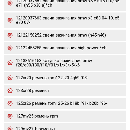
12120037582 свеча зажигания bmw x5 e70/5 f10/ x6
e71 (n55 b30 a)*ch
12120037663 свеча зажигания bmw x3 e83 04-10, x5
e70 07-
12122158252 свеча зажигания bmw (n45,n46)
12122455258 свеча зажигания high power *ch
12138616153 катушка зажигания bmw
f20/e90/f30/f10/f01/x1/x3/x5/x6
122xr20 ремень грm122-20 4g69 "03-
123xr28 ремень г
125xr26 ремень грm125-26 b18b "91-,b20b "96-
127my25 ремень грm
129my27-h ремень г