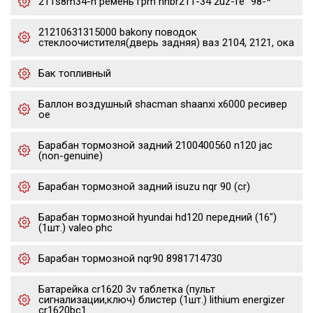
211s8m34-h ремень грm hnbr211-34 2uz-fe "98-*
21210631315000 bakony поводок
стеклоочистителя(дверь задняя) ваз 2104, 2121, ока
Бак топливный
Баллон воздушный shacman shaanxi x6000 ресивер
oe
Барабан тормозной задний 2100400560 n120 jac
(non-genuine)
Барабан тормозной задний isuzu nqr 90 (cr)
Барабан тормозной hyundai hd120 передний (16")
(1шт.) valeo phc
Барабан тормозной nqr90 8981714730
Батарейка cr1620 3v таблетка (пульт
сигнализации,ключ) блистер (1шт.) lithium energizer
cr1620bc1