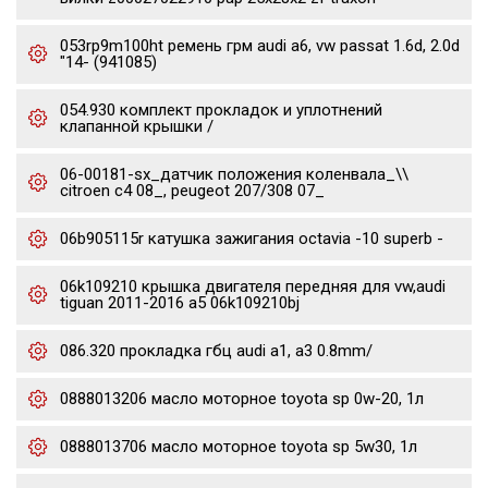
053rp9m100ht ремень грм audi a6, vw passat 1.6d, 2.0d
"14- (941085)
054.930 комплект прокладок и уплотнений
клапанной крышки /
06-00181-sx_датчик положения коленвала_\\
citroen c4 08_, peugeot 207/308 07_
06b905115r катушка зажигания octavia -10 superb -
06k109210 крышка двигателя передняя для vw,audi
tiguan 2011-2016 a5 06k109210bj
086.320 прокладка гбц audi a1, a3 0.8mm/
0888013206 масло моторное toyota sp 0w-20, 1л
0888013706 масло моторное toyota sp 5w30, 1л