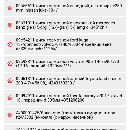
09b56511 диск тормозной передний, вентилир.d=280
mm. nissan juke-10- /
09b71011 диск тормозной с покраской mercedes-
benz gle (15-)/gl (12-)/gls (15-) amg d=345*ch /
09c54211 диск тормозной ford kuga
13-/connect/volvoc70/s40/v5004-передний вент
d=320мм cv6z1125b/
09c93811 диск тормозной volvo xc90 ii 14- /s90/v90
r17 16- задний d 320мм.***/
09d61811 диск тормозной задний toyota land cruiser
200 4.7/4.5d 08_ 4243160290 /
09d97911 диск тормозной toyota camry v70 17-/rav 4
18- передний d 305мм 4351206200
А/00001425/балаково (газ)/втулка амортизатора
г24/3302 (нижняя) (с наруж. насечкой)