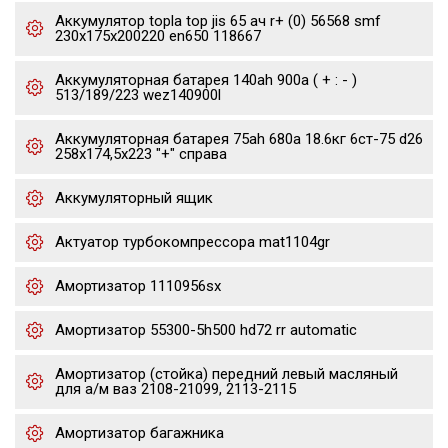
Аккумулятор topla top jis 65 ач r+ (0) 56568 smf
230x175x200220 en650 118667
Аккумуляторная батарея 140ah 900a ( + : - )
513/189/223 wez140900l
Аккумуляторная батарея 75ah 680a 18.6кг 6ст-75 d26
258x174,5x223 "+" справа
Аккумуляторный ящик
Актуатор турбокомпрессора mat1104gr
Амортизатор 1110956sx
Амортизатор 55300-5h500 hd72 rr automatic
Амортизатор (стойка) передний левый масляный
для а/м ваз 2108-21099, 2113-2115
Амортизатор багажника