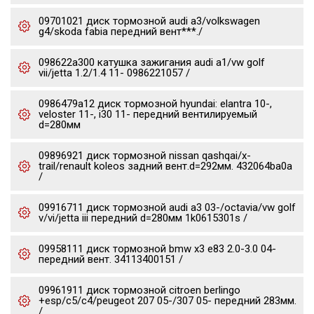
09701021 диск тормозной audi a3/volkswagen
g4/skoda fabia передний вент***./
098622a300 катушка зажигания audi a1/vw golf
vii/jetta 1.2/1.4 11- 0986221057 /
0986479a12 диск тормозной hyundai: elantra 10-,
veloster 11-, i30 11- передний вентилируемый
d=280мм
09896921 диск тормозной nissan qashqai/x-
trail/renault koleos задний вент.d=292мм. 432064ba0a
/
09916711 диск тормозной audi a3 03-/octavia/vw golf
v/vi/jetta iii передний d=280мм 1k0615301s /
09958111 диск тормозной bmw x3 e83 2.0-3.0 04-
передний вент. 34113400151 /
09961911 диск тормозной citroen berlingo
+esp/c5/c4/peugeot 207 05-/307 05- передний 283мм.
/