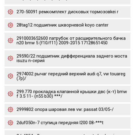
270-50091 ремкомплект дисковых тормозовkei r
28tag12 подшипник шкворневой koyo canter
2910003652600 патрубок от расширительного бачка
n20 bmw 5 (f10/f11) 2009-2015 17128651450
29590/22 подшипник дифференциала заднего моста
isuzu n-серия
2974002 рычаг передний верхний audi q7, vw touareg
(7p)/
299.770 прокладка клапанной крышки двс (к-т) bmw
f 3.5 11- (n55 b30) ***/
2999802 опора шаровая лев vw: passat 03/05-/
2duf050n-7 ступица передняя l200 08-***t