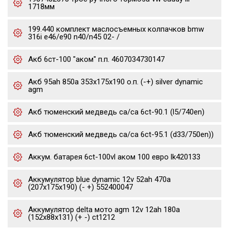
1718мм
199.440 комплект маслосъемных колпачков bmw
316i e46/e90 n40/n45 02- /
Акб 6ст-100 "аком" п.п. 4607034730147
Акб 95ah 850a 353x175x190 о.п. (-+) silver dynamic
agm
Акб тюменский медведь ca/ca 6ct-90.1 (l5/740en)
Акб тюменский медведь ca/ca 6ct-95.1 (d33/750en))
Аккум. батарея 6ct-100vl аком 100 евро lk420133
Аккумулятор blue dynamic 12v 52ah 470a
(207x175x190) (- +) 552400047
Аккумулятор delta мото agm 12v 12ah 180a
(152x88x131) (+ -) ct1212