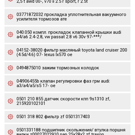
2,5 t awd 00-, v70 ii 2.5 r sport, r 2.5t
03771872032 прокладка уплотнительная вакуумного
усилителя тормозов ате
040.050 компл. прокладок клапанной крышки audi
a4/a6 2.4-2.8, vw passat 2.8 v6 30v 97-***/
04152-38020 фильтр масляный toyota land cruiser 200
(4.5d/4.6) 07- lexus lx570 oe
0494875010 зажим тормозных колодок
04l906455b клапан регулировки фаз грм audi:
a3/a4/a5/s5 17- oe
0501 210 855 датчик скорости кпп 9s1310 zf,
215920102101
0501 318 802 фильтр zf 0501317403
0501331188 подшипник скольжения/ втулка поршня
вилки z00027022910 pap 25x28x2 zf traxon