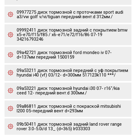
09977275 диск тормозной c проточками sport audi
a3/vw golf v/vi/tiguan передний вент.d 312мм./
09992411 диск тормозной задний с покрытием bmw
x5-e70/f15/f85 / x6-e71/e72/f16/86 07-19
34216793246
09a42721 диск тормозной ford mondeo iv 07-
d=137мм передний 1500159
09a53211 диск тормозной передний с уф покрытием
hyundai i40 (vf) 03/12- d=300мм 517123k110 ***/
09a53221 диск тормозной hyundai i30 07- r16"/kia
ceed 12- передний вент.d 300мм./
09a86811 диск тормозной с покраской mitsubishi
l200 05-передний вент d=293мм
09b50411 диск тормозной задний land rover range
rover 3.0-5.0i/d 13_ (d=365) lr033303