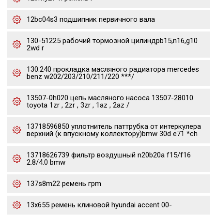
12bc04s3 подшипник первичного вала
130-51225 рабочий тормозной цилиндрb15,n16,g10
2wd r
130.240 прокладка масляного радиатора mercedes
benz w202/203/210/211/220 ***/
13507-0h020 цепь масляного насоса 13507-28010
toyota 1zr , 2zr , 3zr , 1az , 2az /
13718596850 уплотнитель паттрубка от интеркулера
верхний (к впускному коллектору)bmw 30d e71 *ch
13718626739 фильтр воздушный n20b20a f15/f16
2.8/4.0 bmw
137s8m22 ремень грm
13x655 ремень клиновой hyundai accent 00-