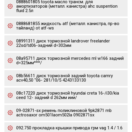
0888601805 toyota масло трансм. для
амортизаторов (металл. канистра) ahc suspention
fluid 2.5л
0888681855 жидкость atf (металл. канистра, пр-во
тайланд) ot atf-ws
08991311 диск тормозной landrover freelander
22sd/td06-задний d=302мм
08a95711 диск тормозной mercedes ml w166 задний
d=325мм***/
08b56611 диск тормозной задний toyota camry
acv40,50 "06- 281/10/5 4243133130
08c17220 диск тормозной hyundai creta 16-/i30/kia
ceed 12- задний d 262мм иии/
09-02871-sx ремень поликлиновой 9pk2871 mb
actrosaxor om501laom502la 0902871sx
092.750 прокладка крышки привода грм vag 1.4 / 1.6