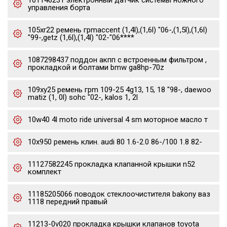
101146231 электронный датчик системы ножного
управления борта
105xr22 ремень грmaccent (1,4l),(1,6l) "06-,(1,5l),(1,6l)
"99-,getz (1,6l),(1,4l) "02-"06****
1087298437 поддон акпп с встроенным фильтром ,
прокладкой и болтами bmw ga8hp-70z
109xy25 ремень грm 109-25 4g13, 15, 18 "98-, daewoo
matiz (1, 0l) sohc "02-, kalos 1, 2l
10w40 4l moto ride universal 4 sm моторное масло т
10x950 ремень клин. audi 80 1.6-2.0 86-/100 1.8 82-
11127582245 прокладка клапанной крышки n52
комплект
11185205066 поводок стеклоочистителя bakony ваз
1118 передний правый
11213-0v020 прокладка крышки клапанов toyota