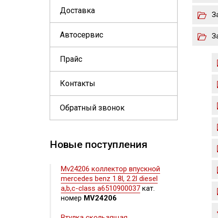
Доставка
З
Автосервис
З
Прайс
Контакты
Обратный звонок
Новые поступления
Mv24206 коллектор впускной
mercedes benz 1.8l, 2.2l diesel
a,b,c-class a6510900037
кат.
номер
MV24206
Втулка скользящая