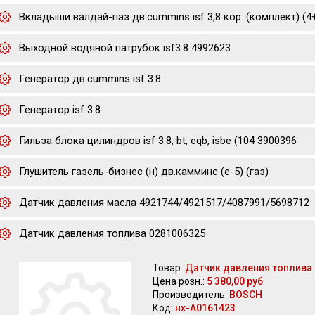
Вкладыши валдай-паз дв.cummins isf 3,8 кор. (комплект) (
Выходной водяной патрубок isf3.8 4992623
Генератор дв.cummins isf 3.8
Генератор isf 3.8
Гильза блока цилиндров isf 3.8, bt, eqb, isbe (104 3900396
Глушитель газель-бизнес (н) дв.камминс (е-5) (газ)
Датчик давления масла 4921744/4921517/4087991/5698712
Датчик давления топлива 0281006325
Товар:
Датчик давления топлива
Цена розн.:
5 380,00 руб
Производитель:
BOSCH
Код:
нх-А0161423