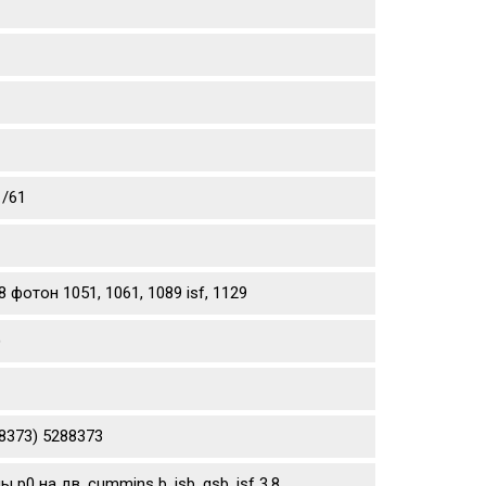
1/61
фотон 1051, 1061, 1089 isf, 1129
)
8373) 5288373
 на дв. cummins b, isb, qsb, isf 3.8