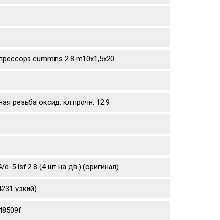
прессора cummins 2.8 m10х1,5х20
ая резьба оксид. кл.прочн. 12.9
5 isf 2.8 (4 шт на дв.) (оригинал)
231 узкий)
48509f