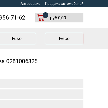
Автосервис
Продажа автомобилей
0
 956-71-62
руб.0,00
Fuso
Iveco
ва 0281006325