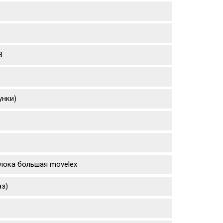
8
унки)
 блока большая movelex
аз)