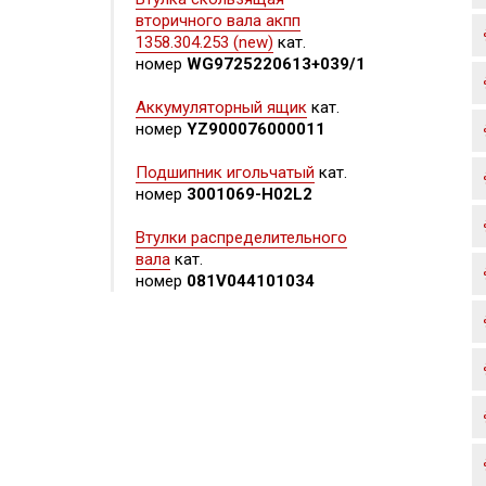
вторичного вала акпп
1358.304.253 (new)
кат.
номер
WG9725220613+039/1
Аккумуляторный ящик
кат.
номер
YZ900076000011
Подшипник игольчатый
кат.
номер
3001069-H02L2
Втулки распределительного
вала
кат.
номер
081V044101034