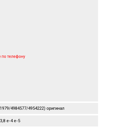
е по телефону
871979/4984577/4954222) оригинал
,8 е-4 е-5