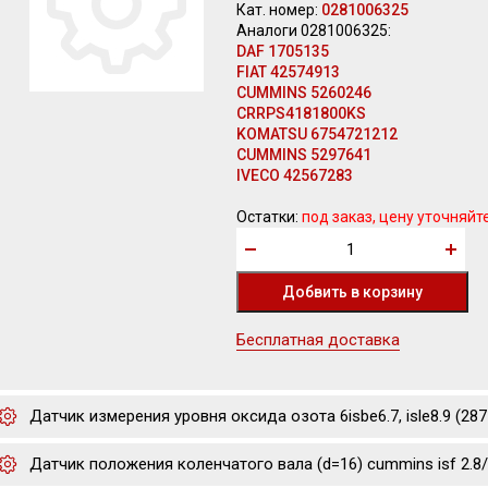
Кат. номер:
0281006325
Аналоги 0281006325:
DAF 1705135
FIAT 42574913
CUMMINS 5260246
CRRPS4181800KS
KOMATSU 6754721212
CUMMINS 5297641
IVECO 42567283
Остатки:
под заказ, цену уточняйт
Бесплатная доставка
Датчик измерения уровня оксида озота 6isbe6.7, isle8.9 (2
Датчик положения коленчатого вала (d=16) cummins isf 2.8/3