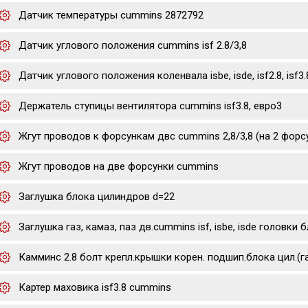
Датчик температуры cummins 2872792
Датчик углового положения cummins isf 2.8/3,8
Датчик углового положения коленвала isbe, isde, isf2.8, isf3.
Держатель ступицы вентилятора cummins isf3.8, евро3
Жгут проводов к форсункам двс cummins 2,8/3,8 (на 2 форс
Жгут проводов на две форсунки cummins
Заглушка блока цилиндров d=22
Заглушка газ, камаз, паз дв.cummins isf, isbe, isde головки
Камминс 2.8 болт крепл.крышки корен. подшип.блока цил.(г
Картер маховика isf3.8 cummins