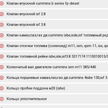
Клапан впускной cummins b series fp-diesel
Клапан впускной isf 2.8
Клапан впускной isf 3.8
Клапан камаз,паз,газ дв.cummins isbe,isde,isf топливный р
Клапан отсечки топлива (соленоид) m11, ism, qsm-11, isx, q
Клапан топливной рейки isbe,isle,isf3.8 5317174 1110010015/
Коленчатый вал двигателя cummins ism m11 385/440
Кольца поршневые камаз,паз,газ дв.cummins 4isbe 150,isf 3
Кольцо пробки поддона м20 (isbe)
Кольцо уплотнительное