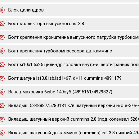
Блок цилиндров
Болт коллектора выпускного isf3.8
Болт крепления кронштейна выпускного патрубка турбоком
Болт крепления турбокомпрессора дв. камминс
Болт м10х1.5х25 цилиндр.головка внутр-й шестигранник полн
Болт шатуна isf3.8,isb,isd l=67, d=11 cummins 4891179
Венец маховика 6isbe 149зуб (4895161/4929827)
Вкладыш 5348887/5280181 к/в шатунный верхний н/о е-3/е-4/е-
Вкладыш шатунный верхний cummins 2.8 (под коленвал 5264
Вкладыш шатунный дв.камминз (cummins) isf-3.8 нижний 49