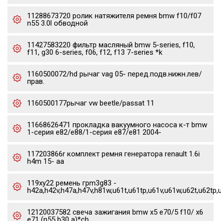
11288673720 ролик натяжителя ремня bmw f10/f07
n55 3.0l обводной
11427583220 фильтр масляный bmw 5-series, f10,
f11, g30 6-series, f06, f12, f13 7-series *k
1160500072/hd рычаг vag 05- перед.подв.нижн.лев/
прав.
1160500177рычаг vw beetle/passat 11
11668626471 прокладка вакуумного насоса к-т bmw
1-серия e82/e88/1-серия e87/e81 2004-
117203866r комплект ремня генератора renault 1.6i
h4m 15- aa
119xy22 ремень грm3g83 -
h42a,h42v,h47a,h47v,h81w,u61t,u61tp,u61v,u61w,u62t,u62tp,
12120037582 свеча зажигания bmw x5 e70/5 f10/ x6
e71 (n55 b30 a)*ch