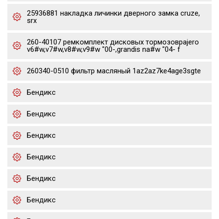
25936881 накладка личинки дверного замка cruze,
srx
260-40107 ремкомплект дисковых тормозовpajero
v6#w,v7#w,v8#w,v9#w "00-,grandis na#w "04- f
260340-0510 фильтр масляный 1az2az7ke4age3sgte
Бендикс
Бендикс
Бендикс
Бендикс
Бендикс
Бендикс