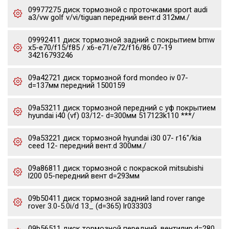
09977275 диск тормозной c проточками sport audi
a3/vw golf v/vi/tiguan передний вент.d 312мм./
09992411 диск тормозной задний с покрытием bmw
x5-e70/f15/f85 / x6-e71/e72/f16/86 07-19
34216793246
09a42721 диск тормозной ford mondeo iv 07-
d=137мм передний 1500159
09a53211 диск тормозной передний с уф покрытием
hyundai i40 (vf) 03/12- d=300мм 517123k110 ***/
09a53221 диск тормозной hyundai i30 07- r16"/kia
ceed 12- передний вент.d 300мм./
09a86811 диск тормозной с покраской mitsubishi
l200 05-передний вент d=293мм
09b50411 диск тормозной задний land rover range
rover 3.0-5.0i/d 13_ (d=365) lr033303
09b56511 диск тормозной передний, вентилир.d=280