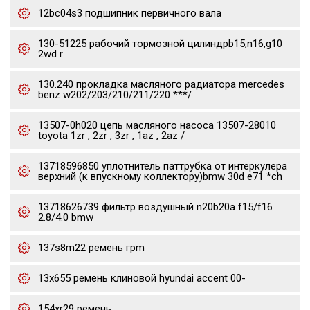
12bc04s3 подшипник первичного вала
130-51225 рабочий тормозной цилиндрb15,n16,g10
2wd r
130.240 прокладка масляного радиатора mercedes
benz w202/203/210/211/220 ***/
13507-0h020 цепь масляного насоса 13507-28010
toyota 1zr , 2zr , 3zr , 1az , 2az /
13718596850 уплотнитель паттрубка от интеркулера
верхний (к впускному коллектору)bmw 30d e71 *ch
13718626739 фильтр воздушный n20b20a f15/f16
2.8/4.0 bmw
137s8m22 ремень грm
13x655 ремень клиновой hyundai accent 00-
154xr29 ремень