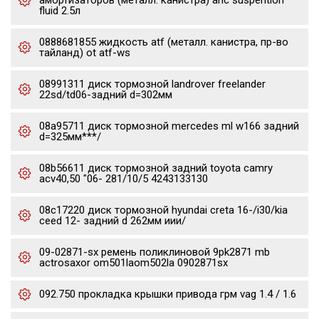
амортизаторов (металл. канистра) ahc suspention
fluid 2.5л
0888681855 жидкость atf (металл. канистра, пр-во
тайланд) ot atf-ws
08991311 диск тормозной landrover freelander
22sd/td06-задний d=302мм
08a95711 диск тормозной mercedes ml w166 задний
d=325мм***/
08b56611 диск тормозной задний toyota camry
acv40,50 "06- 281/10/5 4243133130
08c17220 диск тормозной hyundai creta 16-/i30/kia
ceed 12- задний d 262мм иии/
09-02871-sx ремень поликлиновой 9pk2871 mb
actrosaxor om501laom502la 0902871sx
092.750 прокладка крышки привода грм vag 1.4 / 1.6