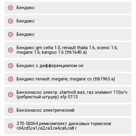
Бендикс
Бендикс
Бендикс
Бендикс gm celta 1.0, renault thalia 1.6, scenic 1.6,
megane 1.6, kangoo 1.6 (tt61640 a)
Бендикс с дифференциалом oe
Бендикс renault: megane, megane cc (tt61965 a)
Бензонасос электр. startvolt ваз, газ элемент 110л/ч
(ребристый штуцер) sfp 0113
Бензонасос электрический
270-50064 ремкомплект дисковых тормозов
rd4,rd5,ra1,ra2,ra3,ra4,ra6,ra8 r