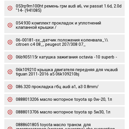
053rp9m100ht ремень грм audi a6, vw passat 1.6d, 2.0d
"14- (941085)
054.930 комплект прокладок и уплотнений
клапанной крышки /
06-00181-sx_датчик положения коленвала_\\
citroen c4 08_, peugeot 207/308 07_
06b905115r катушка зажигания octavia -10 superb -
06k109210 крышка двигателя передняя для vw,audi
tiguan 2011-2016 a5 06k109210bj
086.320 прокладка гбц audi a1, a3 0.8mm/
0888013206 масло моторное toyota sp 0w-20, 1л
0888013706 масло моторное toyota sp 5w30, 1л
0888601805 toyota масло трансм. для