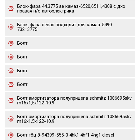
Блок-фара 44.3775 ae камаз-6520,6511,4308 с дхо
правая н/о автоэлектрика
Блок-фара левая подходит для камаз-5490
73213775
Болт
Болт
Болт
Болт
Болт амортизатора полуприцепа schmitz 1086695skv
m16x1,5х122-10.9
Болт амортизатора полуприцепа schmitz 1086695skv
m16x1,5х122-10.9
Болт гбц 8-94399-555-0 4hk1 4hf1 4hg1 diesel