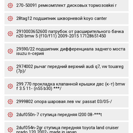
270-50091 ремкомплект дисковых тормозовkei r
28tag12 подшипник шкворневой koyo canter
2910003652600 патрубок от расширительного бачка
n20 bmw 5 (f10/f11) 2009-2015 17128651450
29590/22 подшипник дифференциала заднего моста
isuzu n-серия
2974002 рычаг передний верхний audi q7, vw touareg
(7p)/
299.770 прокладка клапанной крышки двс (к-т) bmw
f 3.5 11- (n55 b30) ***/
2999802 опора шаровая лев vw: passat 03/05-/
2duf050n-7 ступица передняя l200 08-***t
2duf054n-2gr ступица передняя toyota land cruiser
prado 120 2002- made in japan