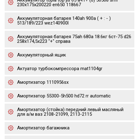
Аккумулятор topla top jis 65 ач r+ (0) 56568 smf
230x175x200220 en650 118667
Аккумуляторная батарея 140ah 900a ( + : - )
513/189/223 wez140900l
Аккумуляторная батарея 75ah 680a 18.6кг 6ст-75 d26
258x174,5x223 "+" справа
Аккумуляторный ящик
Актуатор турбокомпрессора mat1104gr
Амортизатор 1110956sx
Амортизатор 55300-5h500 hd72 rr automatic
Амортизатор (стойка) передний левый масляный
для а/м ваз 2108-21099, 2113-2115
Амортизатор багажника