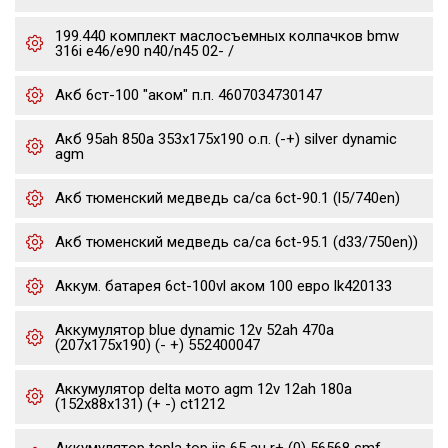
199.440 комплект маслосъемных колпачков bmw
316i e46/e90 n40/n45 02- /
Акб 6ст-100 "аком" п.п. 4607034730147
Акб 95ah 850a 353x175x190 о.п. (-+) silver dynamic
agm
Акб тюменский медведь ca/ca 6ct-90.1 (l5/740en)
Акб тюменский медведь ca/ca 6ct-95.1 (d33/750en))
Аккум. батарея 6ct-100vl аком 100 евро lk420133
Аккумулятор blue dynamic 12v 52ah 470a
(207x175x190) (- +) 552400047
Аккумулятор delta мото agm 12v 12ah 180a
(152x88x131) (+ -) ct1212