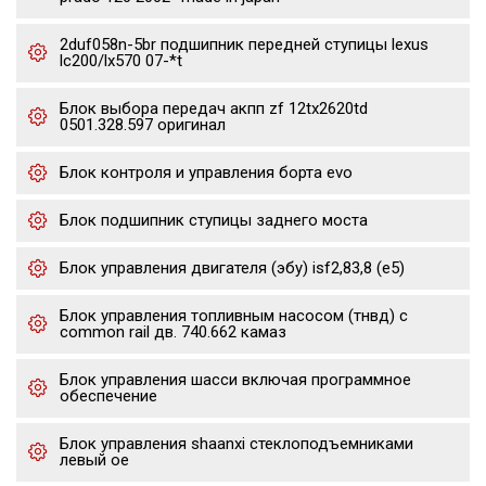
2duf058n-5br подшипник передней ступицы lexus
lc200/lx570 07-*t
Блок выбора передач акпп zf 12tx2620td
0501.328.597 оригинал
Блок контроля и управления борта evo
Блок подшипник ступицы заднего моста
Блок управления двигателя (эбу) isf2,83,8 (е5)
Блок управления топливным насосом (тнвд) с
common rail дв. 740.662 камаз
Блок управления шасси включая программное
обеспечение
Блок управления shaanxi стеклоподъемниками
левый oe