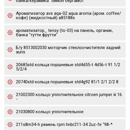
банка/керамика "лимон бергамот"
Ароматизатор avs aqa-02 aqua aroma (аром. coffee/
кофе) (жидкостный) a85188s
ароматизатор_ tensy (to-03) на панель, органик,
банка "тутти фрутти"
Б/у 8513002030 моторчик стеклоочистителя задний
auris
20685std кольца поршневые std4d55-t 4d56-t 91 1/2
5/2/4
20740std кольца поршневые std4g92 81/1 2/1 2/2 8
21002300 кольцо уплотнительное citroen jumper iii 16
-
21030800 кольцо уплотнительное
211s8m34-h ремень грm hnbr211-34 2uz-fe "98-*