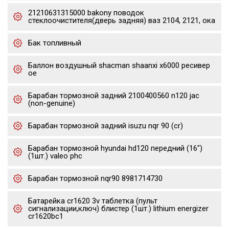
21210631315000 bakony поводок
стеклоочистителя(дверь задняя) ваз 2104, 2121, ока
Бак топливный
Баллон воздушный shacman shaanxi x6000 ресивер
oe
Барабан тормозной задний 2100400560 n120 jac
(non-genuine)
Барабан тормозной задний isuzu nqr 90 (cr)
Барабан тормозной hyundai hd120 передний (16")
(1шт.) valeo phc
Барабан тормозной nqr90 8981714730
Батарейка cr1620 3v таблетка (пульт
сигнализации,ключ) блистер (1шт.) lithium energizer
cr1620bc1