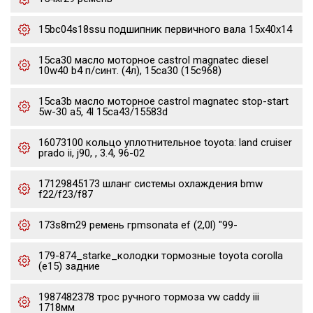
15bc04s18ssu подшипник первичного вала 15x40x14
15ca30 масло моторное castrol magnatec diesel
10w40 b4 п/синт. (4л), 15ca30 (15c968)
15ca3b масло моторное castrol magnatec stop-start
5w-30 a5, 4l 15ca43/15583d
16073100 кольцо уплотнительное toyota: land cruiser
prado ii, j90, , 3.4, 96-02
17129845173 шланг системы охлаждения bmw
f22/f23/f87
173s8m29 ремень грmsonata ef (2,0l) "99-
179-874_starke_колодки тормозные toyota corolla
(e15) задние
1987482378 трос ручного тормоза vw caddy iii
1718мм