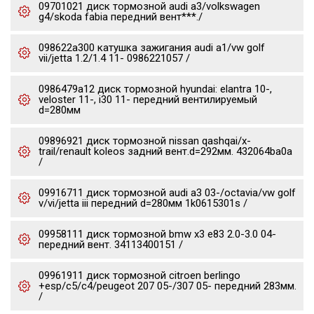
09701021 диск тормозной audi a3/volkswagen
g4/skoda fabia передний вент***./
098622a300 катушка зажигания audi a1/vw golf
vii/jetta 1.2/1.4 11- 0986221057 /
0986479a12 диск тормозной hyundai: elantra 10-,
veloster 11-, i30 11- передний вентилируемый
d=280мм
09896921 диск тормозной nissan qashqai/x-
trail/renault koleos задний вент.d=292мм. 432064ba0a
/
09916711 диск тормозной audi a3 03-/octavia/vw golf
v/vi/jetta iii передний d=280мм 1k0615301s /
09958111 диск тормозной bmw x3 e83 2.0-3.0 04-
передний вент. 34113400151 /
09961911 диск тормозной citroen berlingo
+esp/c5/c4/peugeot 207 05-/307 05- передний 283мм.
/