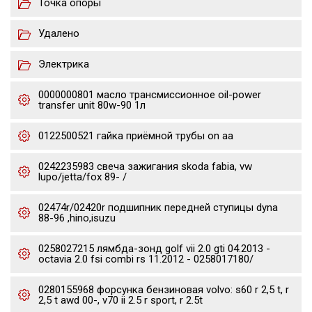
Точка опоры
Удалено
Электрика
0000000801 масло трансмиссионное oil-power
transfer unit 80w-90 1л
0122500521 гайка приёмной трубы on aa
0242235983 свеча зажигания skoda fabia, vw
lupo/jetta/fox 89- /
02474r/02420r подшипник передней ступицы dyna
88-96 ,hino,isuzu
0258027215 лямбда-зонд golf vii 2.0 gti 04.2013 -
octavia 2.0 fsi combi rs 11.2012 - 0258017180/
0280155968 форсунка бензиновая volvo: s60 r 2,5 t, r
2,5 t awd 00-, v70 ii 2.5 r sport, r 2.5t