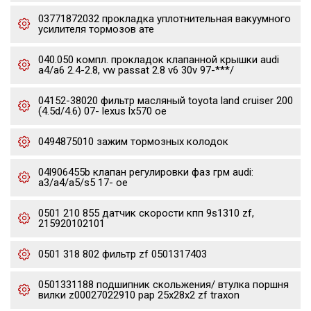
03771872032 прокладка уплотнительная вакуумного
усилителя тормозов ате
040.050 компл. прокладок клапанной крышки audi
a4/a6 2.4-2.8, vw passat 2.8 v6 30v 97-***/
04152-38020 фильтр масляный toyota land cruiser 200
(4.5d/4.6) 07- lexus lx570 oe
0494875010 зажим тормозных колодок
04l906455b клапан регулировки фаз грм audi:
a3/a4/a5/s5 17- oe
0501 210 855 датчик скорости кпп 9s1310 zf,
215920102101
0501 318 802 фильтр zf 0501317403
0501331188 подшипник скольжения/ втулка поршня
вилки z00027022910 pap 25x28x2 zf traxon