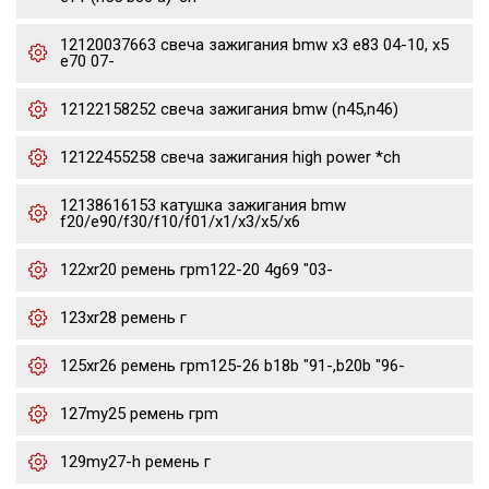
12120037663 свеча зажигания bmw x3 e83 04-10, x5
e70 07-
12122158252 свеча зажигания bmw (n45,n46)
12122455258 свеча зажигания high power *ch
12138616153 катушка зажигания bmw
f20/e90/f30/f10/f01/x1/x3/x5/x6
122xr20 ремень грm122-20 4g69 "03-
123xr28 ремень г
125xr26 ремень грm125-26 b18b "91-,b20b "96-
127my25 ремень грm
129my27-h ремень г