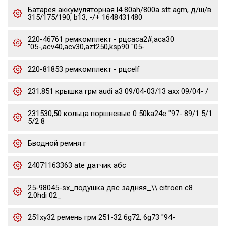
Батарея аккумуляторная l4 80ah/800a stt agm, д/ш/в
315/175/190, b13, -/+ 1648431480
220-46761 ремкомплект - рцсaca2#,aca30
"05-,acv40,acv30,azt250,ksp90 "05-
220-81853 ремкомплект - рцсelf
231.851 крышка грм audi a3 09/04-03/13 axx 09/04- /
231530,50 кольца поршневые 0 50ka24e "97- 89/1 5/1
5/2 8
Бводной ремня г
24071163363 ate датчик абс
25-98045-sx_подушка двс задняя_\\ citroen c8
2.0hdi 02_
251xy32 ремень грм 251-32 6g72, 6g73 "94-