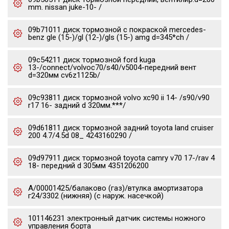
mm. nissan juke-10- /
09b71011 диск тормозной с покраской mercedes-
benz gle (15-)/gl (12-)/gls (15-) amg d=345*ch /
09c54211 диск тормозной ford kuga
13-/connect/volvoc70/s40/v5004-передний вент
d=320мм cv6z1125b/
09c93811 диск тормозной volvo xc90 ii 14- /s90/v90
r17 16- задний d 320мм.***/
09d61811 диск тормозной задний toyota land cruiser
200 4.7/4.5d 08_ 4243160290 /
09d97911 диск тормозной toyota camry v70 17-/rav 4
18- передний d 305мм 4351206200
А/00001425/балаково (газ)/втулка амортизатора
г24/3302 (нижняя) (с наруж. насечкой)
101146231 электронный датчик системы ножного
управления борта