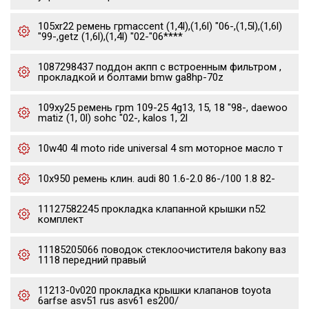
105xr22 ремень грmaccent (1,4l),(1,6l) "06-,(1,5l),(1,6l)
"99-,getz (1,6l),(1,4l) "02-"06****
1087298437 поддон акпп с встроенным фильтром ,
прокладкой и болтами bmw ga8hp-70z
109xy25 ремень грm 109-25 4g13, 15, 18 "98-, daewoo
matiz (1, 0l) sohc "02-, kalos 1, 2l
10w40 4l moto ride universal 4 sm моторное масло т
10x950 ремень клин. audi 80 1.6-2.0 86-/100 1.8 82-
11127582245 прокладка клапанной крышки n52
комплект
11185205066 поводок стеклоочистителя bakony ваз
1118 передний правый
11213-0v020 прокладка крышки клапанов toyota
6arfse asv51 rus asv61 es200/