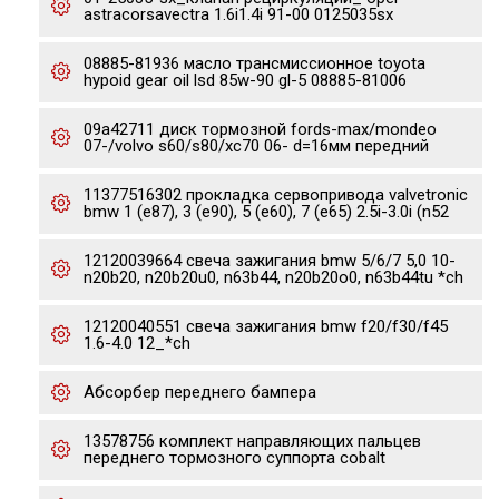
astracorsavectra 1.6i1.4i 91-00 0125035sx
08885-81936 масло тpансмиссионное toyota
hypoid gear oil lsd 85w-90 gl-5 08885-81006
09a42711 диск тормозной fords-max/mondeo
07-/volvo s60/s80/xc70 06- d=16мм передний
11377516302 прокладка сервопривода valvetronic
bmw 1 (e87), 3 (e90), 5 (e60), 7 (e65) 2.5i-3.0i (n52
12120039664 свеча зажигания bmw 5/6/7 5,0 10-
n20b20, n20b20u0, n63b44, n20b20o0, n63b44tu *ch
12120040551 свеча зажигания bmw f20/f30/f45
1.6-4.0 12_*ch
Абсорбер переднего бампера
13578756 комплект направляющих пальцев
переднего тормозного суппорта cobalt