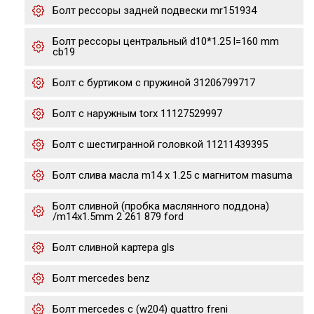
Болт рессоры задней подвески mr151934
Болт рессоры центральный d10*1.25 l=160 mm
cb19
Болт с буртиком с пружиной 31206799717
Болт с наружным torx 11127529997
Болт с шестигранной головкой 11211439395
Болт слива масла m14 x 1.25 с магнитом masuma
Болт сливной (пробка маслянного поддона)
/m14x1.5mm 2 261 879 ford
Болт сливной картера gls
Болт mercedes benz
Болт mercedes c (w204) quattro freni