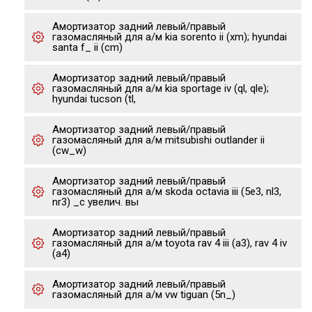
Амортизатор задний левый/правый
газомасляный для а/м kia sorento ii (xm); hyundai
santa f_ ii (cm)
Амортизатор задний левый/правый
газомасляный для а/м kia sportage iv (ql, qle);
hyundai tucson (tl,
Амортизатор задний левый/правый
газомасляный для а/м mitsubishi outlander ii
(cw_w)
Амортизатор задний левый/правый
газомасляный для а/м skoda octavia iii (5e3, nl3,
nr3) _с увелич. вы
Амортизатор задний левый/правый
газомасляный для а/м toyota rav 4 iii (a3), rav 4 iv
(a4)
Амортизатор задний левый/правый
газомасляный для а/м vw tiguan (5n_)