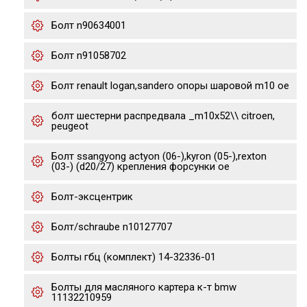
Болт n90634001
Болт n91058702
Болт renault logan,sandero опоры шаровой m10 oe
болт шестерни распредвала _m10x52\\ citroen,
peugeot
Болт ssangyong actyon (06-),kyron (05-),rexton
(03-) (d20/27) крепления форсунки oe
Болт-эксцентрик
Болт/schraube n10127707
Болты гбц (комплект) 14-32336-01
Болты для масляного картера к-т bmw
11132210959