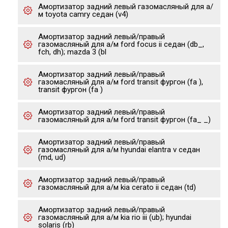
Амортизатор задний левый газомасляный для а/
м toyota camry седан (v4)
Амортизатор задний левый/правый
газомасляный для а/м ford focus ii седан (db_,
fch, dh); mazda 3 (bl
Амортизатор задний левый/правый
газомасляный для а/м ford transit фургон (fa ),
transit фургон (fa )
Амортизатор задний левый/правый
газомасляный для а/м ford transit фургон (fa_ _)
Амортизатор задний левый/правый
газомасляный для а/м hyundai elantra v седан
(md, ud)
Амортизатор задний левый/правый
газомасляный для а/м kia cerato ii седан (td)
Амортизатор задний левый/правый
газомасляный для а/м kia rio iii (ub); hyundai
solaris (rb)