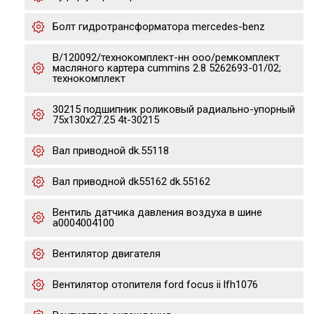
Бoлт гидpотрансфоpматора mеrcеdеs-bеnz
В/120092/технокомплект-нн ооо/ремкомплект
масляного картера сummins 2.8 5262693-01/02;
технокомплект
30215 подшипник роликовый радиально-упорный
75x130x27.25 4t-30215
Вал приводной dk.55118
Вал приводной dk55162 dk.55162
Вентиль датчика давления воздуха в шине
a0004004100
Вентилятор двигателя
Вентилятор отопителя ford focus ii lfh1076