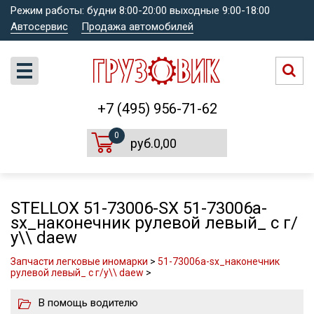
Режим работы: будни 8:00-20:00 выходные 9:00-18:00
Автосервис
Продажа автомобилей
+7 (495) 956-71-62
0
руб.0,00
STELLOX 51-73006-SX 51-73006a-
sx_наконечник рулевой левый_ с г/
у\\ daew
Запчасти легковые иномарки
>
51-73006a-sx_наконечник
рулевой левый_ с г/у\\ daew
>
В помощь водителю