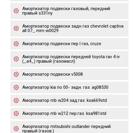
Амортизатор подвески газовый, передний
правый s331ny
Амортизатор подвески задн газ chevrolet captiva
all 07_ mm-w0029
Амортизатор подвески пер l газ, cruze
Амортизатор подвески передней toyota rav 4 iv
(_a4_) правый (газомасл)
Амортизатор подвески v5008
Амортизатор kia rio 00- задн. газ. ag08530
Амортизатор mb w204 зад.газ. ksa669std
Амортизатор mb w212 пер.газ. ksa981std
Амортизатор mitsubishi outlander передний
правый (газов.)