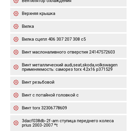
Вентилятор охлаждения
Верхняя крышка
Вилка
Вилка сцепл 406 307 207 308 c5
Винт маслоналивного отверстия 24147572603
Винт металлический audi,seat,skoda,volkswagen
применяемость: саморез torx 4.2х16 p371529
Винт резьбовой
Винт с потайной головкой с
Винт torx 32306778609
3dacf038db-2f-am ступица переднего колеса
prius 2003-2007 *t