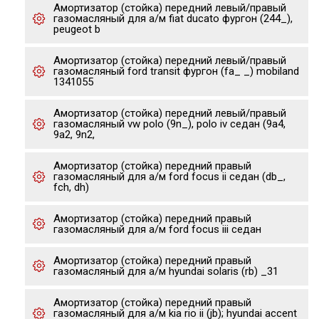
Амортизатор (стойка) передний левый/правый
газомасляный для а/м fiat ducato фургон (244_),
peugeot b
Амортизатор (стойка) передний левый/правый
газомасляный ford transit фургон (fa_ _) mobiland
1341055
Амортизатор (стойка) передний левый/правый
газомасляный vw polo (9n_), polo iv седан (9a4,
9a2, 9n2,
Амортизатор (стойка) передний правый
газомасляный для а/м ford focus ii седан (db_,
fch, dh)
Амортизатор (стойка) передний правый
газомасляный для а/м ford focus iii седан
Амортизатор (стойка) передний правый
газомасляный для а/м hyundai solaris (rb) _31
Амортизатор (стойка) передний правый
газомасляный для а/м kia rio ii (jb); hyundai accent