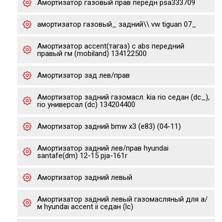
Амортизатор газовый прав передн psa333709
амортизатор газовый_ задний\\ vw tiguan 07_
Амортизатор accent(тагаз) с abs передний
правый гм (mobiland) 134122500
Амортизатор зад лев/прав
Амортизатор задний газомасл. kia rio седан (dc_),
rio универсал (dc) 134204400
Амортизатор задний bmw x3 (e83) (04-11)
Амортизатор задний лев/прав hyundai
santafe(dm) 12-15 pja-161r
Амортизатор задний левый
Амортизатор задний левый газомасляный для а/
м hyundai accent ii седан (lc)