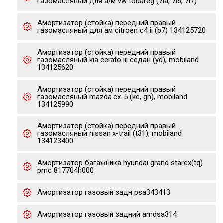
газомасляный для а/м vw touareg (7la, 7l6, 7l7)
Амортизатор (стойка) передний правый
газомасляный для ам citroen c4 ii (b7) 134125720
Амортизатор (стойка) передний правый
газомасляный kia cerato iii седан (yd), mobiland
134125620
Амортизатор (стойка) передний правый
газомасляный mazda cx-5 (ke, gh), mobiland
134125990
Амортизатор (стойка) передний правый
газомасляный nissan x-trail (t31), mobiland
134123400
Амортизатор багажника hyundai grand starex(tq)
pmc 817704h000
Амортизатор газовый задн psa343413
Амортизатор газовый задний amdsa314