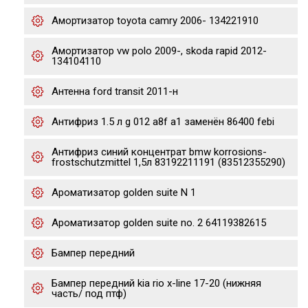
Амортизатор toyota camry 2006- 134221910
Амортизатор vw polo 2009-, skoda rapid 2012-
134104110
Антенна ford transit 2011-н
Антифриз 1.5 л g 012 a8f a1 заменён 86400 febi
Антифриз синий концентрат bmw korrosions-
frostschutzmittel 1,5л 83192211191 (83512355290)
Ароматизатор golden suite N 1
Ароматизатор golden suite no. 2 64119382615
Бампер передний
Бампер передний kia rio x-line 17-20 (нижняя
часть/ под птф)