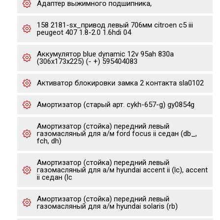
Адаптер выжимного подшипника,
158 2181-sx_привод левый 706мм citroen c5 iii
peugeot 407 1.8-2.0 1.6hdi 04
Аккумулятор blue dynamic 12v 95ah 830а
(306x173x225) (- +) 595404083
Активатор блокировки замка 2 контакта sla0102
Амортизатор (старый арт. cykh-657-g) gy0854g
Амортизатор (стойка) передний левый
газомасляный для а/м ford focus ii седан (db_,
fch, dh)
Амортизатор (стойка) передний левый
газомасляный для а/м hyundai accent ii (lc), accent
ii седан (lc
Амортизатор (стойка) передний левый
газомасляный для а/м hyundai solaris (rb)